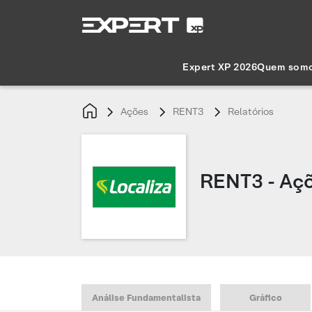
Expert XP 2026
Quem som
Ações
RENT3
Relatórios
RENT3 - Açõ
Análise Fundamentalista
Gráfico