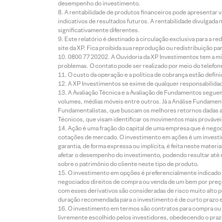
desempenho do investimento.
A rentabilidade de produtos financeiros pode apresentar
indicativos de resultados futuros. A rentabilidade divulgada
significativamente diferentes.
Este relatório é destinado à circulação exclusiva para a 
site da XP. Fica proibida sua reprodução ou redistribuição p
0800 77 20202. A Ouvidoria da XP Investimentos tem a mi
problemas. O contato pode ser realizado por meio do telefon
O custo da operação e a política de cobrança estão defini
A XP Investimentos se exime de qualquer responsabilidade
A Avaliação Técnica e a Avaliação de Fundamentos seguem
volumes, médias móveis entre outros. Já a Análise Fundament
Fundamentalistas, que buscam os melhores retornos dadas as
Técnicos, que visam identificar os movimentos mais prováveis 
Ação é uma fração do capital de uma empresa que é negoci
cotações de mercado. O investimento em ações é um investi
garantia, de forma expressa ou implícita, é feita neste ma
afetar o desempenho do investimento, podendo resultar até 
sobre o patrimônio do cliente neste tipo de produto.
O investimento em opções é preferencialmente indicado pa
negociados direitos de compra ou venda de um bem por preço
com esses derivativos são consideradas de risco muito alto p
duração recomendada para o investimento é de curto prazo e 
O investimento em termos são contratos para compra ou a
livremente escolhido pelos investidores, obedecendo o prazo