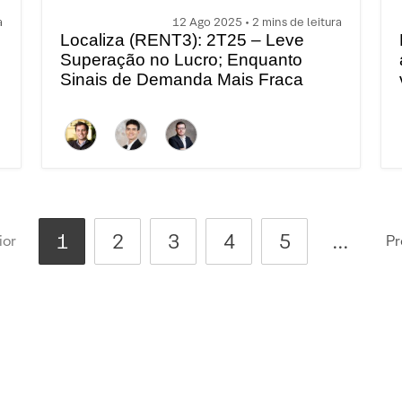
a
12 Ago 2025 • 2 mins de leitura
Localiza (RENT3): 2T25 – Leve
Superação no Lucro; Enquanto
Sinais de Demanda Mais Fraca
Persistem
1
2
3
4
5
...
ior
Pr