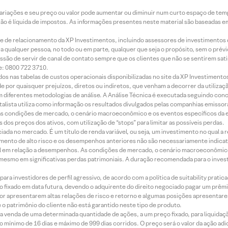
 variações e seu preço ou valor pode aumentar ou diminuir num curto espaço de t
 não é líquida de impostos. As informações presentes neste material são baseadas e
rede de relacionamento da XP Investimentos, incluindo assessores de investimentos
ara qualquer pessoa, no todo ou em parte, qualquer que seja o propósito, sem o pr
ssão de servir de canal de contato sempre que os clientes que não se sentirem sat
e: 0800 722 3710.
dos nas tabelas de custos operacionais disponibilizadas no site da XP Investimento
 por quaisquer prejuízos, diretos ou indiretos, que venham a decorrer da utilizaç
 diferentes metodologias de análise. A Análise Técnica é executada seguindo conc
alista utiliza como informação os resultados divulgados pelas companhias emissora
 condições de mercado, o cenário macroeconômico e os eventos específicos da em
dos preços dos ativos, com utilização de “stops” para limitar as possíveis perdas.
ada no mercado. É um título de renda variável, ou seja, um investimento no qual a r
mento de alto risco e os desempenhos anteriores não são necessariamente indicat
terial em relação a desempenhos. As condições de mercado, o cenário macroeconômi
mesmo em significativas perdas patrimoniais. A duração recomendada para o inves
ra investidores de perfil agressivo, de acordo com a política de suitability prat
 fixado em data futura, devendo o adquirente do direito negociado pagar um prê
or apresentarem altas relações de risco e retorno e algumas posições apresentarem 
o patrimônio do cliente não está garantido neste tipo de produto.
 venda de uma determinada quantidade de ações, a um preço fixado, para liquidaç
 mínimo de 16 dias e máximo de 999 dias corridos. O preço será o valor da ação ad