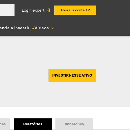
login expert
Abra sua conta XP
enda a Investir
Vídeos
INVESTIR NESSE ATIVO
cas
Relatórios
InfoMoney