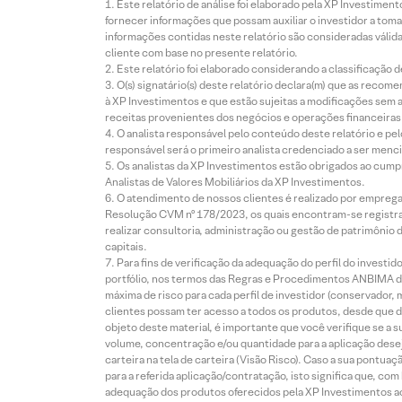
Este relatório de análise foi elaborado pela XP Investim
fornecer informações que possam auxiliar o investidor a toma
informações contidas neste relatório são consideradas válida
cliente com base no presente relatório.
Este relatório foi elaborado considerando a classificação d
O(s) signatário(s) deste relatório declara(m) que as reco
à XP Investimentos e que estão sujeitas a modificações sem 
receitas provenientes dos negócios e operações financeiras 
O analista responsável pelo conteúdo deste relatório e pe
responsável será o primeiro analista credenciado a ser menci
Os analistas da XP Investimentos estão obrigados ao cumpr
Analistas de Valores Mobiliários da XP Investimentos.
O atendimento de nossos clientes é realizado por empreg
Resolução CVM nº 178/2023, os quais encontram-se registrad
realizar consultoria, administração ou gestão de patrimônio 
capitais.
Para fins de verificação da adequação do perfil do invest
portfólio, nos termos das Regras e Procedimentos ANBIMA de
máxima de risco para cada perfil de investidor (conservado
clientes possam ter acesso a todos os produtos, desde que de
objeto deste material, é importante que você verifique se a
volume, concentração e/ou quantidade para a aplicação dese
carteira na tela de carteira (Visão Risco). Caso a sua pontu
para a referida aplicação/contratação, isto significa que, co
adequação dos produtos oferecidos pela XP Investimentos ao