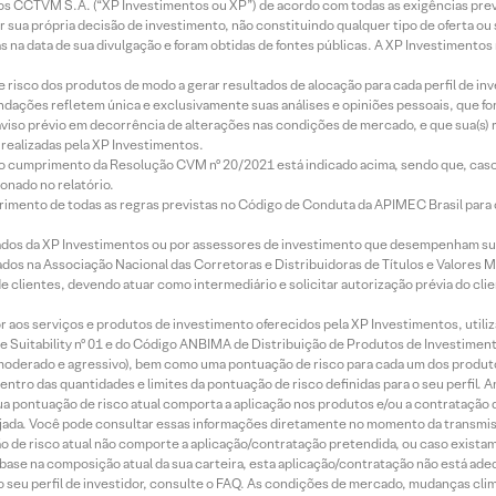
entos CCTVM S.A. (“XP Investimentos ou XP”) de acordo com todas as exigências p
r sua própria decisão de investimento, não constituindo qualquer tipo de oferta ou
s na data de sua divulgação e foram obtidas de fontes públicas. A XP Investimentos
e risco dos produtos de modo a gerar resultados de alocação para cada perfil de inv
mendações refletem única e exclusivamente suas análises e opiniões pessoais, que 
aviso prévio em decorrência de alterações nas condições de mercado, e que sua(s)
realizadas pela XP Investimentos.
lo cumprimento da Resolução CVM nº 20/2021 está indicado acima, sendo que, caso 
onado no relatório.
imento de todas as regras previstas no Código de Conduta da APIMEC Brasil para o 
ados da XP Investimentos ou por assessores de investimento que desempenham sua
os na Associação Nacional das Corretoras e Distribuidoras de Títulos e Valores 
de clientes, devendo atuar como intermediário e solicitar autorização prévia do cl
idor aos serviços e produtos de investimento oferecidos pela XP Investimentos, uti
 Suitability nº 01 e do Código ANBIMA de Distribuição de Produtos de Investimen
r, moderado e agressivo), bem como uma pontuação de risco para cada um dos produ
ntro das quantidades e limites da pontuação de risco definidas para o seu perfil. A
 sua pontuação de risco atual comporta a aplicação nos produtos e/ou a contratação
jada. Você pode consultar essas informações diretamente no momento da transmissã
ação de risco atual não comporte a aplicação/contratação pretendida, ou caso exista
m base na composição atual da sua carteira, esta aplicação/contratação não está ad
 seu perfil de investidor, consulte o FAQ. As condições de mercado, mudanças cl