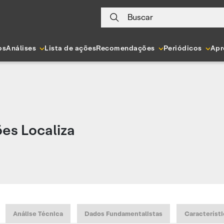
Buscar
os
Análises
Lista de ações
Recomendações
Periódicos
Apr
es Localiza
Análise Técnica
Dados Fundamentalistas
Característi