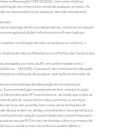
revistas na Resolução CVM 20/2021, tem como objetivo
 solicitação de compra e/ou venda de qualquer produto. As
 não se responsabiliza por qualquer decisão tomada pelo
estidor.
foram produzidas de forma independente, inclusive em relação
 remuneração(es) é(são) indiretamente influenciada por
constem a indicação de mais um analista no relatório, o
Analista de Valores Mobiliários e na Política de Conduta dos
s atividades por meio da XP, em conformidade com a
Mobiliários – ANCORD. O assessor de investimento não pode
iente para a realização de qualquer operação no mercado de
lizamos a metodologia de adequação dos produtos por
to. Essa metodologia consiste em atribuir uma pontuação
tos oferecidos pela XP Investimentos, de modo que todos os
ntes de aplicar nos produtos e/ou contratar os serviços
 dos serviços em questão, bem como se há limitações de
o da sua ordem ou, ainda, consultando o risco geral da sua
m limitações em relação à quantidade e/ou volume financeiro
equada ao seu perfil. Em caso de dúvidas sobre o processo de
imáticas e o cenário macroeconômico podem afetar o