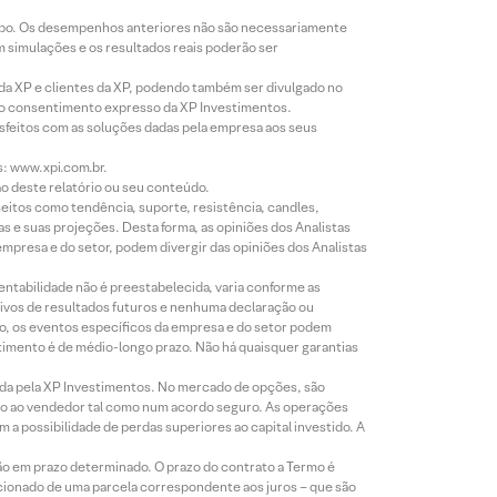
empo. Os desempenhos anteriores não são necessariamente
m simulações e os resultados reais poderão ser
 da XP e clientes da XP, podendo também ser divulgado no
évio consentimento expresso da XP Investimentos.
isfeitos com as soluções dadas pela empresa aos seus
s: www.xpi.com.br.
ão deste relatório ou seu conteúdo.
eitos como tendência, suporte, resistência, candles,
s e suas projeções. Desta forma, as opiniões dos Analistas
presa e do setor, podem divergir das opiniões dos Analistas
entabilidade não é preestabelecida, varia conforme as
ivos de resultados futuros e nenhuma declaração ou
co, os eventos específicos da empresa e do setor podem
timento é de médio-longo prazo. Não há quaisquer garantias
icada pela XP Investimentos. No mercado de opções, são
mio ao vendedor tal como num acordo seguro. As operações
a possibilidade de perdas superiores ao capital investido. A
ão em prazo determinado. O prazo do contrato a Termo é
icionado de uma parcela correspondente aos juros – que são