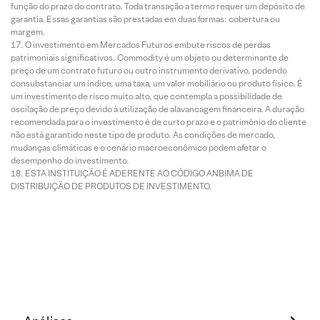
função do prazo do contrato. Toda transação a termo requer um depósito de
garantia. Essas garantias são prestadas em duas formas: cobertura ou
margem.
O investimento em Mercados Futuros embute riscos de perdas
patrimoniais significativos. Commodity é um objeto ou determinante de
preço de um contrato futuro ou outro instrumento derivativo, podendo
consubstanciar um índice, uma taxa, um valor mobiliário ou produto físico. É
um investimento de risco muito alto, que contempla a possibilidade de
oscilação de preço devido à utilização de alavancagem financeira. A duração
recomendada para o investimento é de curto prazo e o patrimônio do cliente
não está garantido neste tipo de produto. As condições de mercado,
mudanças climáticas e o cenário macroeconômico podem afetar o
desempenho do investimento.
ESTA INSTITUIÇÃO É ADERENTE AO CÓDIGO ANBIMA DE
DISTRIBUIÇÃO DE PRODUTOS DE INVESTIMENTO.