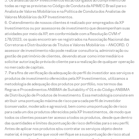
Os analistas da XP Investimentos estão obrigados ao cumprimento de
todas as regras previstas no Código de Conduta da APIMEC Brasil para o
Analista de Valores Mobiliários e na Política de Conduta dos Analistas de
Valores Mobiliários da XP Investimentos.
O atendimento de nossos clientes é realizado por empregados da XP
Investimentos ou por assessores de investimento que desempenham suas
atividades por meio da XP, em conformidade com a Resolução CVM nº
178/2023, os quais encontram-se registrados na Associação Nacional das
Corretoras e Distribuidoras de Títulos e Valores Mobiliários – ANCORD. O
assessor de investimento não pode realizar consultoria, administração ou
gestão de patrimônio de clientes, devendo atuar como intermediário e
solicitar autorização prévia do cliente para a realização de qualquer operação
no mercado de capitais.
Para fins de verificação da adequação do perfil do investidor aos serviços e
produtos de investimento oferecidos pela XP Investimentos, utilizamos a
metodologia de adequação dos produtos por portfólio, nos termos das
Regras e Procedimentos ANBIMA de Suitability nº 01 e do Código ANBIMA
de Distribuição de Produtos de Investimento. Essa metodologia consiste em
atribuir uma pontuação máxima de risco para cada perfil de investidor
(conservador, moderado e agressivo), bem como uma pontuação de risco
para cada um dos produtos oferecidos pela XP Investimentos, de modo que
todos os clientes possam ter acesso a todos os produtos, desde que dentro
das quantidades e limites da pontuação de risco definidas para o seu perfil.
Antes de aplicar nos produtos e/ou contratar os serviços objeto deste
material, é importante que você verifique se a sua pontuação de risco atual