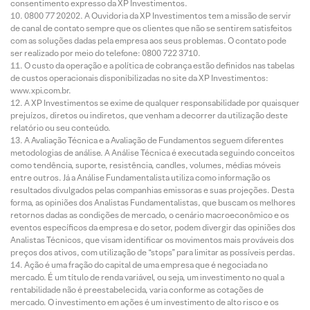
consentimento expresso da XP Investimentos.
0800 77 20202. A Ouvidoria da XP Investimentos tem a missão de servir
de canal de contato sempre que os clientes que não se sentirem satisfeitos
com as soluções dadas pela empresa aos seus problemas. O contato pode
ser realizado por meio do telefone: 0800 722 3710.
O custo da operação e a política de cobrança estão definidos nas tabelas
de custos operacionais disponibilizadas no site da XP Investimentos:
www.xpi.com.br.
A XP Investimentos se exime de qualquer responsabilidade por quaisquer
prejuízos, diretos ou indiretos, que venham a decorrer da utilização deste
relatório ou seu conteúdo.
A Avaliação Técnica e a Avaliação de Fundamentos seguem diferentes
metodologias de análise. A Análise Técnica é executada seguindo conceitos
como tendência, suporte, resistência, candles, volumes, médias móveis
entre outros. Já a Análise Fundamentalista utiliza como informação os
resultados divulgados pelas companhias emissoras e suas projeções. Desta
forma, as opiniões dos Analistas Fundamentalistas, que buscam os melhores
retornos dadas as condições de mercado, o cenário macroeconômico e os
eventos específicos da empresa e do setor, podem divergir das opiniões dos
Analistas Técnicos, que visam identificar os movimentos mais prováveis dos
preços dos ativos, com utilização de “stops” para limitar as possíveis perdas.
Ação é uma fração do capital de uma empresa que é negociada no
mercado. É um título de renda variável, ou seja, um investimento no qual a
rentabilidade não é preestabelecida, varia conforme as cotações de
mercado. O investimento em ações é um investimento de alto risco e os