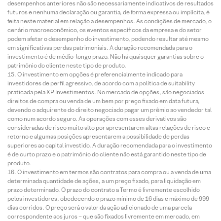
desempenhos anteriores não são necessariamente indicativos de resultados
futuros e nenhuma declaração ou garantia, de forma expressa ou implícita, é
feita neste material em relação a desempenhos. As condições de mercado, o
cenário macroeconômico, os eventos específicos da empresa e do setor
podem afetar o desempenho do investimento, podendo resultar até mesmo
em significativas perdas patrimoniais. A duração recomendada para o
investimento é de médio-longo prazo. Não há quaisquer garantias sobre o
patrimônio do cliente neste tipo de produto.
O investimento em opções é preferencialmente indicado para
investidores de perfil agressivo, de acordo com a política de suitability
praticada pela XP Investimentos. No mercado de opções, são negociados
direitos de compra ou venda de um bem por preço fixado em data futura,
devendo o adquirente do direito negociado pagar um prêmio ao vendedor tal
como num acordo seguro. As operações com esses derivativos são
consideradas de risco muito alto por apresentarem altas relações de risco e
retorno e algumas posições apresentarem a possibilidade de perdas
superiores ao capital investido. A duração recomendada para o investimento
é de curto prazo e o patrimônio do cliente não está garantido neste tipo de
produto.
O investimento em termos são contratos para compra ou a venda de uma
determinada quantidade de ações, a um preço fixado, para liquidação em
prazo determinado. O prazo do contrato a Termo é livremente escolhido
pelos investidores, obedecendo o prazo mínimo de 16 dias e máximo de 999
dias corridos. O preço será o valor da ação adicionado de uma parcela
correspondente aos juros – que são fixados livremente em mercado, em