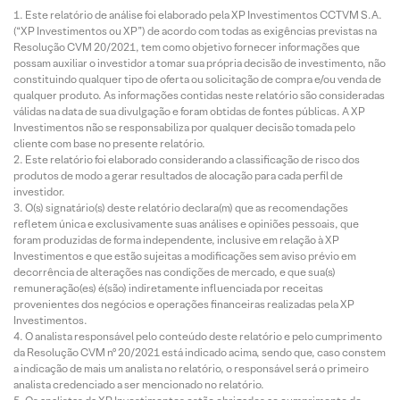
Este relatório de análise foi elaborado pela XP Investimentos CCTVM S.A.
(“XP Investimentos ou XP”) de acordo com todas as exigências previstas na
Resolução CVM 20/2021, tem como objetivo fornecer informações que
possam auxiliar o investidor a tomar sua própria decisão de investimento, não
constituindo qualquer tipo de oferta ou solicitação de compra e/ou venda de
qualquer produto. As informações contidas neste relatório são consideradas
válidas na data de sua divulgação e foram obtidas de fontes públicas. A XP
Investimentos não se responsabiliza por qualquer decisão tomada pelo
cliente com base no presente relatório.
Este relatório foi elaborado considerando a classificação de risco dos
produtos de modo a gerar resultados de alocação para cada perfil de
investidor.
O(s) signatário(s) deste relatório declara(m) que as recomendações
refletem única e exclusivamente suas análises e opiniões pessoais, que
foram produzidas de forma independente, inclusive em relação à XP
Investimentos e que estão sujeitas a modificações sem aviso prévio em
decorrência de alterações nas condições de mercado, e que sua(s)
remuneração(es) é(são) indiretamente influenciada por receitas
provenientes dos negócios e operações financeiras realizadas pela XP
Investimentos.
O analista responsável pelo conteúdo deste relatório e pelo cumprimento
da Resolução CVM nº 20/2021 está indicado acima, sendo que, caso constem
a indicação de mais um analista no relatório, o responsável será o primeiro
analista credenciado a ser mencionado no relatório.