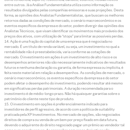
entre outros. Já a Análise Fundamentalista utiliza como informação os
resultados divulgados pelas companhias emissoras e suas projeções. Desta
forma, as opiniões dos Analistas Fundamentalistas, que buscam os melhores
retornos dadas as condições de mercado, o cenário macroeconômico e os
eventos específicos da empresa e do setor, podem divergir das opiniões dos
Analistas Técnicos, que visam identificar os movimentos mais prováveis dos
preços dos ativos, com utilização de “stops” para limitar as possíveis perdas.
Ação é uma fração do capital de uma empresa que é negociada no
mercado. É um título de renda variável, ou seja, um investimento no qual a
rentabilidade não é preestabelecida, varia conforme as cotações de
mercado. O investimento em ações é um investimento de alto risco e os
desempenhos anteriores não são necessariamente indicativos de resultados
futuros e nenhuma declaração ou garantia, de forma expressa ou implícita, é
feita neste material em relação a desempenhos. As condições de mercado, o
cenário macroeconômico, os eventos específicos da empresa e do setor
podem afetar o desempenho do investimento, podendo resultar até mesmo
em significativas perdas patrimoniais. A duração recomendada para o
investimento é de médio-longo prazo. Não há quaisquer garantias sobre o
patrimônio do cliente neste tipo de produto.
O investimento em opções é preferencialmente indicado para
investidores de perfil agressivo, de acordo com a política de suitability
praticada pela XP Investimentos. No mercado de opções, são negociados
direitos de compra ou venda de um bem por preço fixado em data futura,
devendo o adquirente do direito negociado pagar um prêmio ao vendedor tal