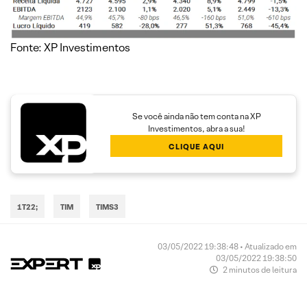
Fonte: XP Investimentos
Se você ainda não tem conta na XP
Investimentos, abra a sua!
CLIQUE AQUI
1T22;
TIM
TIMS3
03/05/2022 19:38:48 • Atualizado em
03/05/2022 19:38:50
2 minutos de leitura