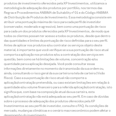
produtos de investimento oferecidos pela XP Investimentos, utilizamos a
metodologia de adequação dos produtos por portfólio, nos termos das
Regras e Procedimentos ANBIMA de Suitability nº 01 e do Código ANBIMA
de Distribuição de Produtos de Investimento. Essa metodologia consiste em
atribuir uma pontuação máxima de risco para cada perfil de investidor
(conservador, moderado e agressivo), bem como uma pontuação de risco
para cada um dos produtos oferecidos pela XP Investimentos, de modo que
todos os clientes possam ter acesso a todos os produtos, desde que dentro
das quantidades e limites da pontuação de risco definidas para o seu perfil.
Antes de aplicar nos produtos e/ou contratar os serviços objeto deste
material, é importante que você verifique se a sua pontuação de risco atual
comporta a aplicação nos produtos e/ou a contratação dos serviços em
questão, bem como se há limitações de volume, concentração e/ou
quantidade para a aplicação desejada. Você pode consultar essas
informações diretamente no momento da transmissão da sua ordem ou,
ainda, consultando o risco geral da sua carteira na tela de carteira (Visão
Risco). Caso a sua pontuação de risco atual não comporte a
aplicação/contratação pretendida, ou caso existam limitações em relação à
quantidade e/ou volume financeiro para a referida aplicação/contratação, isto
significa que, com base na composição atual da sua carteira, esta
aplicação/contratação não está adequada ao seu perfil. Em caso de dúvidas
sobre o processo de adequação dos produtos oferecidos pela XP
Investimentos ao seu perfil de investidor, consulte o FAQ. As condições de
mercado, mudanças climáticas e o cenário macroeconômico podem afetar o
desempenho do investimento.