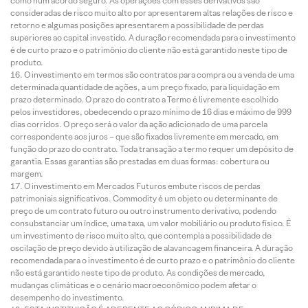
como num acordo seguro. As operações com esses derivativos são
consideradas de risco muito alto por apresentarem altas relações de risco e
retorno e algumas posições apresentarem a possibilidade de perdas
superiores ao capital investido. A duração recomendada para o investimento
é de curto prazo e o patrimônio do cliente não está garantido neste tipo de
produto.
O investimento em termos são contratos para compra ou a venda de uma
determinada quantidade de ações, a um preço fixado, para liquidação em
prazo determinado. O prazo do contrato a Termo é livremente escolhido
pelos investidores, obedecendo o prazo mínimo de 16 dias e máximo de 999
dias corridos. O preço será o valor da ação adicionado de uma parcela
correspondente aos juros – que são fixados livremente em mercado, em
função do prazo do contrato. Toda transação a termo requer um depósito de
garantia. Essas garantias são prestadas em duas formas: cobertura ou
margem.
O investimento em Mercados Futuros embute riscos de perdas
patrimoniais significativos. Commodity é um objeto ou determinante de
preço de um contrato futuro ou outro instrumento derivativo, podendo
consubstanciar um índice, uma taxa, um valor mobiliário ou produto físico. É
um investimento de risco muito alto, que contempla a possibilidade de
oscilação de preço devido à utilização de alavancagem financeira. A duração
recomendada para o investimento é de curto prazo e o patrimônio do cliente
não está garantido neste tipo de produto. As condições de mercado,
mudanças climáticas e o cenário macroeconômico podem afetar o
desempenho do investimento.