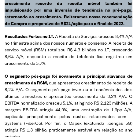
crescimento recorde da receita móvel também foi
impulsionado por uma inversão de tendência no pré-pago,
retornando ao crescimento.
Reiteramos nossa recomendação
de Compra e preço-alvo de R$21/ação para o final de 2022.
Resultados Fortes no 1T.
A Receita de Serviços cresceu 8,4% A/A
no trimestre acima dos nossos números e consenso. A receita de
serviço móvel (RSM) totalizou R$ 4,3 bilhões no 1T, crescendo
8,6% A/A, enquanto a receita de telefonia fixa registrou um
crescimento de 5,7%.
O segmento pós-pago foi novamente a principal alavanca de
crescimento da RSM,
que apresentou crescimento de receita de
8,2% A/A. O segmento pré-pago inverteu a tendência dos dois
últimos trimestres e apresentou crescimento de 3,2% A/A. O
EBITDA normalizado cresceu 5,1%, atingindo R$ 2.123 milhões. A
margem EBITDA atingiu 44,9%, uma contração de 1,6pp A/A,
explicada principalmente pelos custos relacionados com I-
Systems (FiberCo). Por fim, o Capex (excluindo licenças 5G)
atingiu R$ 1,3 bilhão, praticamente estável em relação ao ano
anterior.