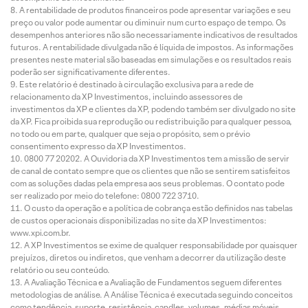
A rentabilidade de produtos financeiros pode apresentar variações e seu
preço ou valor pode aumentar ou diminuir num curto espaço de tempo. Os
desempenhos anteriores não são necessariamente indicativos de resultados
futuros. A rentabilidade divulgada não é líquida de impostos. As informações
presentes neste material são baseadas em simulações e os resultados reais
poderão ser significativamente diferentes.
Este relatório é destinado à circulação exclusiva para a rede de
relacionamento da XP Investimentos, incluindo assessores de
investimentos da XP e clientes da XP, podendo também ser divulgado no site
da XP. Fica proibida sua reprodução ou redistribuição para qualquer pessoa,
no todo ou em parte, qualquer que seja o propósito, sem o prévio
consentimento expresso da XP Investimentos.
0800 77 20202. A Ouvidoria da XP Investimentos tem a missão de servir
de canal de contato sempre que os clientes que não se sentirem satisfeitos
com as soluções dadas pela empresa aos seus problemas. O contato pode
ser realizado por meio do telefone: 0800 722 3710.
O custo da operação e a política de cobrança estão definidos nas tabelas
de custos operacionais disponibilizadas no site da XP Investimentos:
www.xpi.com.br.
A XP Investimentos se exime de qualquer responsabilidade por quaisquer
prejuízos, diretos ou indiretos, que venham a decorrer da utilização deste
relatório ou seu conteúdo.
A Avaliação Técnica e a Avaliação de Fundamentos seguem diferentes
metodologias de análise. A Análise Técnica é executada seguindo conceitos
como tendência, suporte, resistência, candles, volumes, médias móveis