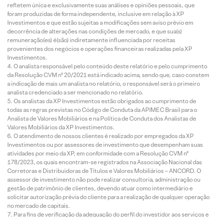
refletem única e exclusivamente suas análises e opiniões pessoais, que
foram produzidas de forma independente, inclusive em relação à XP
Investimentos e que estão sujeitas a modificações sem aviso prévio em
decorrência de alterações nas condições de mercado, e que sua(s)
remuneração(es) é(são) indiretamente influenciada por receitas
provenientes dos negócios e operações financeiras realizadas pela XP
Investimentos.
O analista responsável pelo conteúdo deste relatório e pelo cumprimento
da Resolução CVM nº 20/2021 está indicado acima, sendo que, caso constem
a indicação de mais um analista no relatório, o responsável será o primeiro
analista credenciado a ser mencionado no relatório.
Os analistas da XP Investimentos estão obrigados ao cumprimento de
todas as regras previstas no Código de Conduta da APIMEC Brasil para o
Analista de Valores Mobiliários e na Política de Conduta dos Analistas de
Valores Mobiliários da XP Investimentos.
O atendimento de nossos clientes é realizado por empregados da XP
Investimentos ou por assessores de investimento que desempenham suas
atividades por meio da XP, em conformidade com a Resolução CVM nº
178/2023, os quais encontram-se registrados na Associação Nacional das
Corretoras e Distribuidoras de Títulos e Valores Mobiliários – ANCORD. O
assessor de investimento não pode realizar consultoria, administração ou
gestão de patrimônio de clientes, devendo atuar como intermediário e
solicitar autorização prévia do cliente para a realização de qualquer operação
no mercado de capitais.
Para fins de verificação da adequação do perfil do investidor aos serviços e