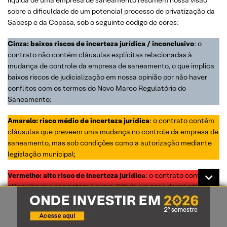
sobre a dificuldade de um potencial processo de privatização da
Sabesp e da Copasa, sob o seguinte código de cores:
Cinza: baixos riscos de incerteza jurídica / inconclusivo
: o
contrato não contém cláusulas explícitas relacionadas à
mudança de controle da empresa de saneamento, o que implica
baixos riscos de judicialização em nossa opinião por não haver
conflitos com os termos do Novo Marco Regulatório do
Saneamento;
Amarelo: risco médio de incerteza jurídica
: o contrato contém
cláusulas que preveem uma mudança no controle da empresa de
saneamento, mas sob condições como a autorização mediante
legislação municipal;
Vermelho: alto risco de incerteza jurídica
: o contrato contém
cláusulas que acarretam a sua nulidade em caso de privatização
da empresa estatal de saneamento, que acreditamos implicar
maior incerteza jurídica em tais processos.