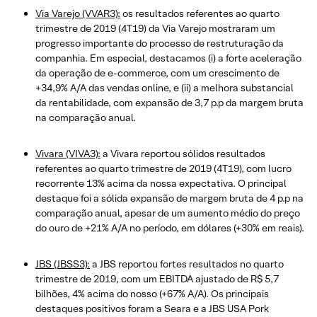
Via Varejo (VVAR3):
os resultados referentes ao quarto
trimestre de 2019 (4T19) da Via Varejo mostraram um
progresso importante do processo de restruturação da
companhia.
Em especial, destacamos (i) a forte aceleração
da operação de e-commerce, com um crescimento de
+34,9% A/A das vendas online, e (ii) a melhora substancial
da rentabilidade, com expansão de 3,7 p.p da margem bruta
na comparação anual.
Vivara (VIVA3):
a Vivara reportou sólidos resultados
referentes ao quarto trimestre de 2019 (4T19), com lucro
recorrente 13% acima da nossa expectativa. O principal
destaque foi a sólida expansão de margem bruta de 4 p.p na
comparação anual, apesar de um aumento médio do preço
do ouro de +21% A/A no período, em dólares (+30% em reais).
JBS (JBSS3):
a JBS reportou fortes resultados no quarto
trimestre de 2019, com um EBITDA ajustado de R$ 5,7
bilhões, 4% acima do nosso (+67% A/A). Os principais
destaques positivos foram a Seara e a JBS USA Pork