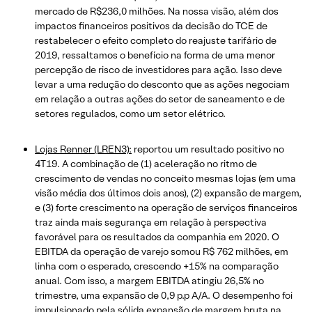
mercado de R$236,0 milhões. Na nossa visão, além dos
impactos financeiros positivos da decisão do TCE de
restabelecer o efeito completo do reajuste tarifário de
2019, ressaltamos o benefício na forma de uma menor
percepção de risco de investidores para ação. Isso deve
levar a uma redução do desconto que as ações negociam
em relação a outras ações do setor de saneamento e de
setores regulados, como um setor elétrico.
Lojas Renner (LREN3):
reportou um resultado positivo no
4T19. A combinação de (1) aceleração no ritmo de
crescimento de vendas no conceito mesmas lojas (em uma
visão média dos últimos dois anos), (2) expansão de margem,
e (3) forte crescimento na operação de serviços financeiros
traz ainda mais segurança em relação à perspectiva
favorável para os resultados da companhia em 2020. O
EBITDA da operação de varejo somou R$ 762 milhões, em
linha com o esperado, crescendo +15% na comparação
anual. Com isso, a margem EBITDA atingiu 26,5% no
trimestre, uma expansão de 0,9 p.p A/A. O desempenho foi
impulsionado pela sólida expansão de margem bruta na