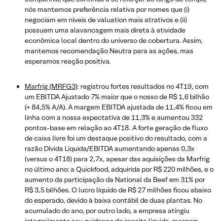
nós mantemos preferência relativa por nomes que (i)
negociam em níveis de valuation mais atrativos e (ii)
possuem uma alavancagem mais direta à atividade
econômica local dentro do universo de cobertura. Assim,
mantemos recomendação Neutra para as ações, mas
esperamos reação positiva.
Marfrig (MRFG3)
: registrou fortes resultados no 4T19, com
um EBITDA Ajustado 7% maior que o nosso de R$ 1,6 bilhão
(+ 84,5% A/A). A margem EBITDA ajustada de 11,4% ficou em
linha com a nossa expectativa de 11,3% e aumentou 332
pontos-base em relação ao 4T18. A forte geração de fluxo
de caixa livre foi um destaque positivo do resultado, com a
razão Dívida Líquida/EBITDA aumentando apenas 0,3x
(versus o 4T18) para 2,7x, apesar das aquisições da Marfrig
no último ano: a Quickfood, adquirida por R$ 220 milhões, e o
aumento da participação da National da Beef em 31% por
R$ 3,5 bilhões. O lucro líquido de R$ 27 milhões ficou abaixo
do esperado, devido à baixa contábil de duas plantas. No
acumulado do ano, por outro lado, a empresa atingiu
integralmente seu guidance de receita líquida, margem