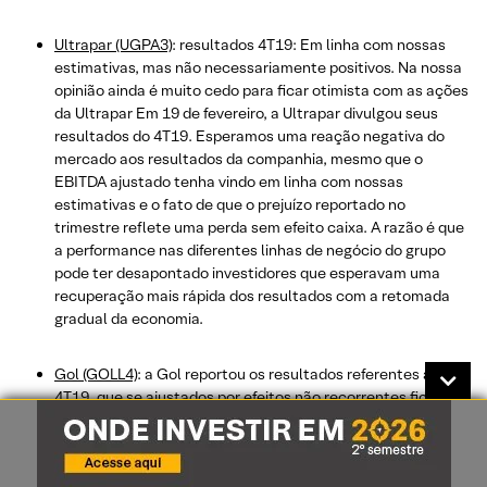
Ultrapar (UGPA3)
: resultados 4T19: Em linha com nossas
estimativas, mas não necessariamente positivos. Na nossa
opinião ainda é muito cedo para ficar otimista com as ações
da Ultrapar Em 19 de fevereiro, a Ultrapar divulgou seus
resultados do 4T19. Esperamos uma reação negativa do
mercado aos resultados da companhia, mesmo que o
EBITDA ajustado tenha vindo em linha com nossas
estimativas e o fato de que o prejuízo reportado no
trimestre reflete uma perda sem efeito caixa. A razão é que
a performance nas diferentes linhas de negócio do grupo
pode ter desapontado investidores que esperavam uma
recuperação mais rápida dos resultados com a retomada
gradual da economia.
Gol (GOLL4)
: a Gol reportou os resultados referentes ao
4T19, que se ajustados por efeitos não recorrentes ficaram
acima da nossa expectativa e do consenso de mercado,
mas em linha com os números previamente guiados pela
companhia na
Atualização ao Investidor
. A Gol também