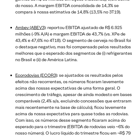
do nosso. A margem EBITDA consolidada de 14,3% se
compara à nossa estimativa de 14,8% (13,5% no 3T19).
Ambev (ABEV3)
: reportou EBITDA ajustado de R$ 6.925
milhões (-9% A/A) e margem EBITDA de 43,7% (vs. XPe de
43,4% e 47,6% no 4T18). O segmento de cerveja no Brasil foi
o destaque negativo, mas foi compensado pelos resultados
melhores que o esperado dos segmentos de (i) refrigerantes
no Brasil e (ii) de América Latina.
Ecorodovias (ECOR3)
: se ajustados os resultados pelos
efeitos não recorrentes, os números ficaram levemente
acima das nossas expectativas de uma forma geral. O
crescimento de tráfego, apesar de ainda modesto em bases
comparáveis (2,4% a/a, excluindo concessões que entraram
mais recentemente na base de cálculo), ficou levemente
acima da nossa expectativa para quase todas as rodovias.
Com isso, os números desse segmento ficaram acima do
esperado para o trimestre (EBITDA de rodovias veio ~6% do
nosso número). O lucro líquido do trimestre ficou em ~R$ 79