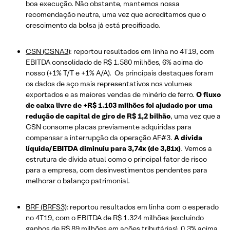
boa execução. Não obstante, mantemos nossa
recomendação neutra, uma vez que acreditamos que o
crescimento da bolsa já está precificado.
CSN (CSNA3)
: reportou resultados em linha no 4T19, com
EBITDA consolidado de R$ 1.580 milhões, 6% acima do
nosso (+1% T/T e +1% A/A). Os principais destaques foram
os dados de aço mais representativos nos volumes
exportados e as maiores vendas de minério de ferro.
O fluxo
de caixa livre de +R$ 1.103 milhões foi ajudado por uma
redução de capital de giro de R$ 1,2 bilhão
, uma vez que a
CSN consome placas previamente adquiridas para
compensar a interrupção da operação AF#3.
A dívida
líquida/EBITDA diminuiu para 3,74x (de 3,81x)
. Vemos a
estrutura de dívida atual como o principal fator de risco
para a empresa, com desinvestimentos pendentes para
melhorar o balanço patrimonial.
BRF (BRFS3)
: reportou resultados em linha com o esperado
no 4T19, com o EBITDA de R$ 1.324 milhões (excluindo
ganhos de R$ 89 milhões em ações tributárias), 0,3% acima