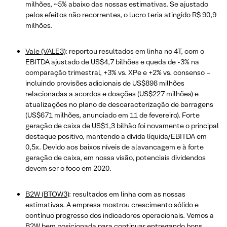
milhões, ~5% abaixo das nossas estimativas. Se ajustado
pelos efeitos não recorrentes, o lucro teria atingido R$ 90,9
milhões.
Vale (VALE3)
: reportou resultados em linha no 4T, com o
EBITDA ajustado de US$4,7 bilhões e queda de -3% na
comparação trimestral, +3% vs. XPe e +2% vs. consenso –
incluindo provisões adicionais de US$898 milhões
relacionadas a acordos e doações (US$227 milhões) e
atualizações no plano de descaracterização de barragens
(US$671 milhões, anunciado em 11 de fevereiro). Forte
geração de caixa de US$1,3 bilhão foi novamente o principal
destaque positivo, mantendo a dívida líquida/EBITDA em
0,5x. Devido aos baixos níveis de alavancagem e à forte
geração de caixa, em nossa visão, potenciais dividendos
devem ser o foco em 2020.
B2W (BTOW3)
: resultados em linha com as nossas
estimativas. A empresa mostrou crescimento sólido e
contínuo progresso dos indicadores operacionais. Vemos a
B2W bem posicionada para continuar entregando bons