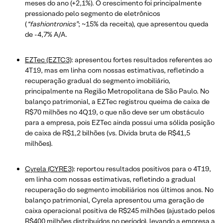
meses do ano (+2,1%). O crescimento foi principalmente
pressionado pelo segmento de eletrônicos
(
“fashiontronics”
; ~15% da receita), que apresentou queda
de -4,7% A/A.
EZTec (EZTC3)
: apresentou fortes resultados referentes ao
4T19, mas em linha com nossas estimativas, refletindo a
recuperação gradual do segmento imobiliário,
principalmente na Região Metropolitana de São Paulo. No
balanço patrimonial, a EZTec registrou queima de caixa de
R$70 milhões no 4Q19, o que não deve ser um obstáculo
para a empresa, pois EZTec ainda possui uma sólida posição
de caixa de R$1,2 bilhões (vs. Dívida bruta de R$41,5
milhões).
Cyrela (CYRE3)
: reportou resultados positivos para o 4T19,
em linha com nossas estimativas, refletindo a gradual
recuperação do segmento imobiliários nos últimos anos. No
balanço patrimonial, Cyrela apresentou uma geração de
caixa operacional positiva de R$245 milhões (ajustado pelos
R$400 milhões distribuídos no período), levando a empresa a