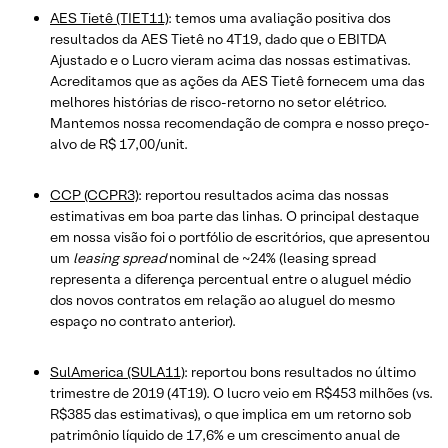
AES Tietê (TIET11)
: temos uma avaliação positiva dos
resultados da AES Tietê no 4T19, dado que o EBITDA
Ajustado e o Lucro vieram acima das nossas estimativas.
Acreditamos que as ações da AES Tietê fornecem uma das
melhores histórias de risco-retorno no setor elétrico.
Mantemos nossa recomendação de compra e nosso preço-
alvo de R$ 17,00/unit.
CCP (CCPR3)
: reportou resultados acima das nossas
estimativas em boa parte das linhas. O principal destaque
em nossa visão foi o portfólio de escritórios, que apresentou
um
leasing spread
nominal de ~24% (leasing spread
representa a diferença percentual entre o aluguel médio
dos novos contratos em relação ao aluguel do mesmo
espaço no contrato anterior).
SulAmerica (SULA11)
: reportou bons resultados no último
trimestre de 2019 (4T19). O lucro veio em R$453 milhões (vs.
R$385 das estimativas), o que implica em um retorno sob
patrimônio líquido de 17,6% e um crescimento anual de