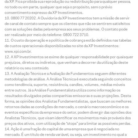
da XP. Fica proibida sua reprodução ou redistribuição para qualquer pessoa,
no todo ou em parte, qualquer que seja o propósito, sem o prévio
consentimento expresso da XP Investimentos.
0800 77 20202. A Ouvidoria da XP Investimentos tem a missão de servir
de canal de contato sempre que os clientes que não se sentirem satisfeitos
com as soluções dadas pela empresa aos seus problemas. O contato pode
ser realizado por meio do telefone: 0800 722 3710.
O custo da operação e a política de cobrança estão definidos nas tabelas
de custos operacionais disponibilizadas no site da XP Investimentos:
www.xpi.com.br.
A XP Investimentos se exime de qualquer responsabilidade por quaisquer
prejuízos, diretos ou indiretos, que venham a decorrer da utilização deste
relatório ou seu conteúdo.
A Avaliação Técnica e a Avaliação de Fundamentos seguem diferentes
metodologias de análise. A Análise Técnica é executada seguindo conceitos
como tendência, suporte, resistência, candles, volumes, médias móveis
entre outros. Já a Análise Fundamentalista utiliza como informação os
resultados divulgados pelas companhias emissoras e suas projeções. Desta
forma, as opiniões dos Analistas Fundamentalistas, que buscam os melhores
retornos dadas as condições de mercado, o cenário macroeconômico e os
eventos específicos da empresa e do setor, podem divergir das opiniões dos
Analistas Técnicos, que visam identificar os movimentos mais prováveis dos
preços dos ativos, com utilização de “stops” para limitar as possíveis perdas.
Ação é uma fração do capital de uma empresa que é negociada no
mercado. É um título de renda variável, ou seja, um investimento no qual a