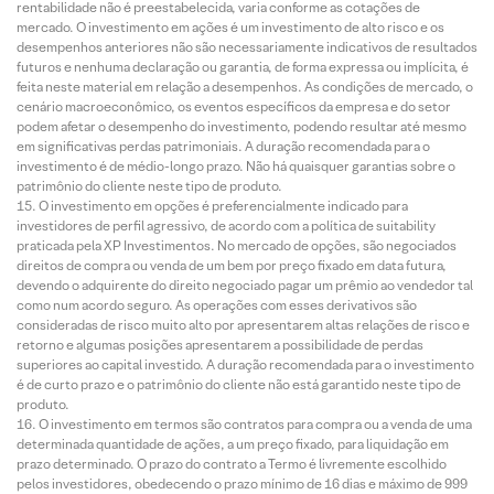
rentabilidade não é preestabelecida, varia conforme as cotações de
mercado. O investimento em ações é um investimento de alto risco e os
desempenhos anteriores não são necessariamente indicativos de resultados
futuros e nenhuma declaração ou garantia, de forma expressa ou implícita, é
feita neste material em relação a desempenhos. As condições de mercado, o
cenário macroeconômico, os eventos específicos da empresa e do setor
podem afetar o desempenho do investimento, podendo resultar até mesmo
em significativas perdas patrimoniais. A duração recomendada para o
investimento é de médio-longo prazo. Não há quaisquer garantias sobre o
patrimônio do cliente neste tipo de produto.
O investimento em opções é preferencialmente indicado para
investidores de perfil agressivo, de acordo com a política de suitability
praticada pela XP Investimentos. No mercado de opções, são negociados
direitos de compra ou venda de um bem por preço fixado em data futura,
devendo o adquirente do direito negociado pagar um prêmio ao vendedor tal
como num acordo seguro. As operações com esses derivativos são
consideradas de risco muito alto por apresentarem altas relações de risco e
retorno e algumas posições apresentarem a possibilidade de perdas
superiores ao capital investido. A duração recomendada para o investimento
é de curto prazo e o patrimônio do cliente não está garantido neste tipo de
produto.
O investimento em termos são contratos para compra ou a venda de uma
determinada quantidade de ações, a um preço fixado, para liquidação em
prazo determinado. O prazo do contrato a Termo é livremente escolhido
pelos investidores, obedecendo o prazo mínimo de 16 dias e máximo de 999