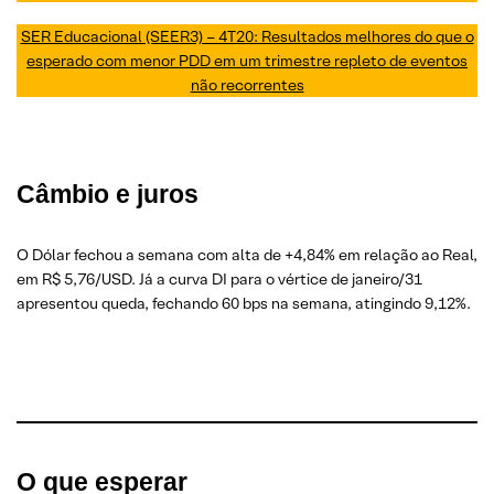
SER Educacional (SEER3) – 4T20: Resultados melhores do que o
esperado com menor PDD em um trimestre repleto de eventos
não recorrentes
Câmbio e juros
O Dólar fechou a semana com alta de +4,84% em relação ao Real,
em R$ 5,76/USD. Já a curva DI para o vértice de janeiro/31
apresentou queda, fechando 60 bps na semana, atingindo 9,12%.
O que esperar