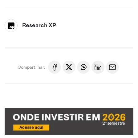
Research XP
Compartilhar: