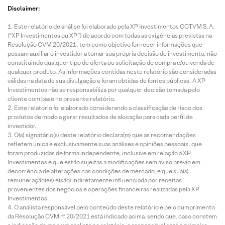
Disclaimer:
Este relatório de análise foi elaborado pela XP Investimentos CCTVM S.A.
(“XP Investimentos ou XP”) de acordo com todas as exigências previstas na
Resolução CVM 20/2021, tem como objetivo fornecer informações que
possam auxiliar o investidor a tomar sua própria decisão de investimento, não
constituindo qualquer tipo de oferta ou solicitação de compra e/ou venda de
qualquer produto. As informações contidas neste relatório são consideradas
válidas na data de sua divulgação e foram obtidas de fontes públicas. A XP
Investimentos não se responsabiliza por qualquer decisão tomada pelo
cliente com base no presente relatório.
Este relatório foi elaborado considerando a classificação de risco dos
produtos de modo a gerar resultados de alocação para cada perfil de
investidor.
O(s) signatário(s) deste relatório declara(m) que as recomendações
refletem única e exclusivamente suas análises e opiniões pessoais, que
foram produzidas de forma independente, inclusive em relação à XP
Investimentos e que estão sujeitas a modificações sem aviso prévio em
decorrência de alterações nas condições de mercado, e que sua(s)
remuneração(es) é(são) indiretamente influenciada por receitas
provenientes dos negócios e operações financeiras realizadas pela XP
Investimentos.
O analista responsável pelo conteúdo deste relatório e pelo cumprimento
da Resolução CVM nº 20/2021 está indicado acima, sendo que, caso constem