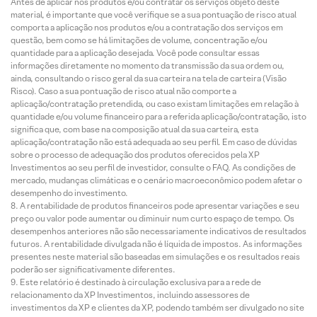
Antes de aplicar nos produtos e/ou contratar os serviços objeto deste
material, é importante que você verifique se a sua pontuação de risco atual
comporta a aplicação nos produtos e/ou a contratação dos serviços em
questão, bem como se há limitações de volume, concentração e/ou
quantidade para a aplicação desejada. Você pode consultar essas
informações diretamente no momento da transmissão da sua ordem ou,
ainda, consultando o risco geral da sua carteira na tela de carteira (Visão
Risco). Caso a sua pontuação de risco atual não comporte a
aplicação/contratação pretendida, ou caso existam limitações em relação à
quantidade e/ou volume financeiro para a referida aplicação/contratação, isto
significa que, com base na composição atual da sua carteira, esta
aplicação/contratação não está adequada ao seu perfil. Em caso de dúvidas
sobre o processo de adequação dos produtos oferecidos pela XP
Investimentos ao seu perfil de investidor, consulte o FAQ. As condições de
mercado, mudanças climáticas e o cenário macroeconômico podem afetar o
desempenho do investimento.
A rentabilidade de produtos financeiros pode apresentar variações e seu
preço ou valor pode aumentar ou diminuir num curto espaço de tempo. Os
desempenhos anteriores não são necessariamente indicativos de resultados
futuros. A rentabilidade divulgada não é líquida de impostos. As informações
presentes neste material são baseadas em simulações e os resultados reais
poderão ser significativamente diferentes.
Este relatório é destinado à circulação exclusiva para a rede de
relacionamento da XP Investimentos, incluindo assessores de
investimentos da XP e clientes da XP, podendo também ser divulgado no site