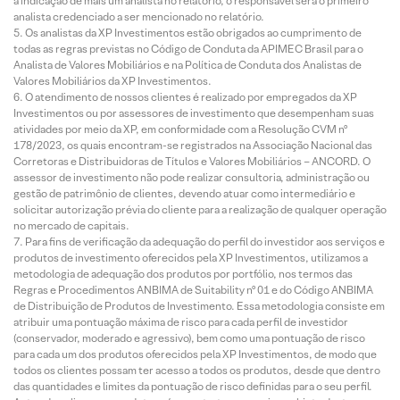
a indicação de mais um analista no relatório, o responsável será o primeiro
analista credenciado a ser mencionado no relatório.
Os analistas da XP Investimentos estão obrigados ao cumprimento de
todas as regras previstas no Código de Conduta da APIMEC Brasil para o
Analista de Valores Mobiliários e na Política de Conduta dos Analistas de
Valores Mobiliários da XP Investimentos.
O atendimento de nossos clientes é realizado por empregados da XP
Investimentos ou por assessores de investimento que desempenham suas
atividades por meio da XP, em conformidade com a Resolução CVM nº
178/2023, os quais encontram-se registrados na Associação Nacional das
Corretoras e Distribuidoras de Títulos e Valores Mobiliários – ANCORD. O
assessor de investimento não pode realizar consultoria, administração ou
gestão de patrimônio de clientes, devendo atuar como intermediário e
solicitar autorização prévia do cliente para a realização de qualquer operação
no mercado de capitais.
Para fins de verificação da adequação do perfil do investidor aos serviços e
produtos de investimento oferecidos pela XP Investimentos, utilizamos a
metodologia de adequação dos produtos por portfólio, nos termos das
Regras e Procedimentos ANBIMA de Suitability nº 01 e do Código ANBIMA
de Distribuição de Produtos de Investimento. Essa metodologia consiste em
atribuir uma pontuação máxima de risco para cada perfil de investidor
(conservador, moderado e agressivo), bem como uma pontuação de risco
para cada um dos produtos oferecidos pela XP Investimentos, de modo que
todos os clientes possam ter acesso a todos os produtos, desde que dentro
das quantidades e limites da pontuação de risco definidas para o seu perfil.