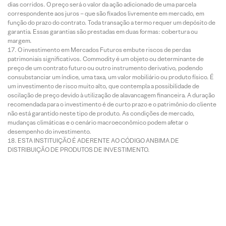
dias corridos. O preço será o valor da ação adicionado de uma parcela
correspondente aos juros – que são fixados livremente em mercado, em
função do prazo do contrato. Toda transação a termo requer um depósito de
garantia. Essas garantias são prestadas em duas formas: cobertura ou
margem.
O investimento em Mercados Futuros embute riscos de perdas
patrimoniais significativos. Commodity é um objeto ou determinante de
preço de um contrato futuro ou outro instrumento derivativo, podendo
consubstanciar um índice, uma taxa, um valor mobiliário ou produto físico. É
um investimento de risco muito alto, que contempla a possibilidade de
oscilação de preço devido à utilização de alavancagem financeira. A duração
recomendada para o investimento é de curto prazo e o patrimônio do cliente
não está garantido neste tipo de produto. As condições de mercado,
mudanças climáticas e o cenário macroeconômico podem afetar o
desempenho do investimento.
ESTA INSTITUIÇÃO É ADERENTE AO CÓDIGO ANBIMA DE
DISTRIBUIÇÃO DE PRODUTOS DE INVESTIMENTO.