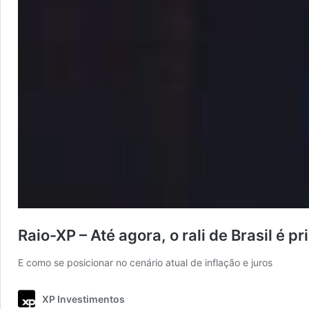
Raio-XP – Até agora, o rali de Brasil é 
E como se posicionar no cenário atual de inflação e juros
XP Investimentos