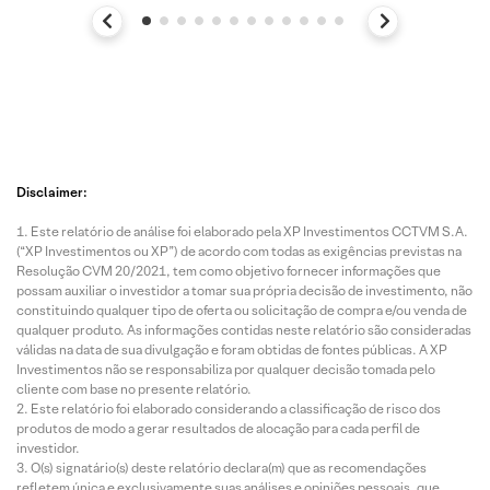
Disclaimer:
Este relatório de análise foi elaborado pela XP Investimentos CCTVM S.A.
(“XP Investimentos ou XP”) de acordo com todas as exigências previstas na
Resolução CVM 20/2021, tem como objetivo fornecer informações que
possam auxiliar o investidor a tomar sua própria decisão de investimento, não
constituindo qualquer tipo de oferta ou solicitação de compra e/ou venda de
qualquer produto. As informações contidas neste relatório são consideradas
válidas na data de sua divulgação e foram obtidas de fontes públicas. A XP
Investimentos não se responsabiliza por qualquer decisão tomada pelo
cliente com base no presente relatório.
Este relatório foi elaborado considerando a classificação de risco dos
produtos de modo a gerar resultados de alocação para cada perfil de
investidor.
O(s) signatário(s) deste relatório declara(m) que as recomendações
refletem única e exclusivamente suas análises e opiniões pessoais, que