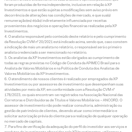
foram produzidas de forma independente, inclusive em relação à XP
Investimentos e que estão sujeitas a modificações sem aviso prévio em
decorrência de alterações nas condições de mercado, e que sua(s)
remuneração(es) é(são) indiretamente influenciada por receitas
provenientes dos negócios e operações financeiras realizadas pela XP
Investimentos.
O analista responsável pelo conteúdo deste relatório e pelo cumprimento
da Resolução CVM nº 20/2021 está indicado acima, sendo que, caso constem
a indicação de mais um analista no relatório, o responsável será o primeiro
analista credenciado a ser mencionado no relatório.
Os analistas da XP Investimentos estão obrigados ao cumprimento de
todas as regras previstas no Código de Conduta da APIMEC Brasil para o
Analista de Valores Mobiliários e na Política de Conduta dos Analistas de
Valores Mobiliários da XP Investimentos.
O atendimento de nossos clientes é realizado por empregados da XP
Investimentos ou por assessores de investimento que desempenham suas
atividades por meio da XP, em conformidade com a Resolução CVM nº
178/2023, os quais encontram-se registrados na Associação Nacional das
Corretoras e Distribuidoras de Títulos e Valores Mobiliários – ANCORD. O
assessor de investimento não pode realizar consultoria, administração ou
gestão de patrimônio de clientes, devendo atuar como intermediário e
solicitar autorização prévia do cliente para a realização de qualquer operação
no mercado de capitais.
Para fins de verificação da adequação do perfil do investidor aos serviços e
produtos de investimento oferecidos pela XP Investimentos, utilizamos a