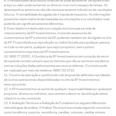
A rentabilidade de produtos financeiros pode apresentar variações e seu
preço ou valor pode aumentar ou diminuir num curto espaço de tempo. Os
desempenhos anteriores não são necessariamente indicativos de resultados
futuros. A rentabilidade divulgada não é líquida de impostos. As informações
presentes neste material são baseadas em simulações e os resultados reais
poderão ser significativamente diferentes.
Este relatório é destinado à circulação exclusiva para a rede de
relacionamento da XP Investimentos, incluindo assessores de
investimentos da XP e clientes da XP, podendo também ser divulgado no site
da XP. Fica proibida sua reprodução ou redistribuição para qualquer pessoa,
no todo ou em parte, qualquer que seja o propósito, sem o prévio
consentimento expresso da XP Investimentos.
0800 77 20202. A Ouvidoria da XP Investimentos tem a missão de servir
de canal de contato sempre que os clientes que não se sentirem satisfeitos
com as soluções dadas pela empresa aos seus problemas. O contato pode
ser realizado por meio do telefone: 0800 722 3710.
O custo da operação e a política de cobrança estão definidos nas tabelas
de custos operacionais disponibilizadas no site da XP Investimentos:
www.xpi.com.br.
A XP Investimentos se exime de qualquer responsabilidade por quaisquer
prejuízos, diretos ou indiretos, que venham a decorrer da utilização deste
relatório ou seu conteúdo.
A Avaliação Técnica e a Avaliação de Fundamentos seguem diferentes
metodologias de análise. A Análise Técnica é executada seguindo conceitos
como tendência, suporte, resistência, candles, volumes, médias móveis