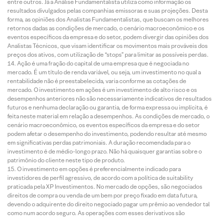
entre outros. Já a Análise Fundamentalista utiliza como informação os
resultados divulgados pelas companhias emissoras e suas projeções. Desta
forma, as opiniões dos Analistas Fundamentalistas, que buscam os melhores
retornos dadas as condições de mercado, o cenário macroeconômico e os
eventos específicos da empresa e do setor, podem divergir das opiniões dos
Analistas Técnicos, que visam identificar os movimentos mais prováveis dos
preços dos ativos, com utilização de “stops” para limitar as possíveis perdas.
Ação é uma fração do capital de uma empresa que é negociada no
mercado. É um título de renda variável, ou seja, um investimento no qual a
rentabilidade não é preestabelecida, varia conforme as cotações de
mercado. O investimento em ações é um investimento de alto risco e os
desempenhos anteriores não são necessariamente indicativos de resultados
futuros e nenhuma declaração ou garantia, de forma expressa ou implícita, é
feita neste material em relação a desempenhos. As condições de mercado, o
cenário macroeconômico, os eventos específicos da empresa e do setor
podem afetar o desempenho do investimento, podendo resultar até mesmo
em significativas perdas patrimoniais. A duração recomendada para o
investimento é de médio-longo prazo. Não há quaisquer garantias sobre o
patrimônio do cliente neste tipo de produto.
O investimento em opções é preferencialmente indicado para
investidores de perfil agressivo, de acordo com a política de suitability
praticada pela XP Investimentos. No mercado de opções, são negociados
direitos de compra ou venda de um bem por preço fixado em data futura,
devendo o adquirente do direito negociado pagar um prêmio ao vendedor tal
como num acordo seguro. As operações com esses derivativos são