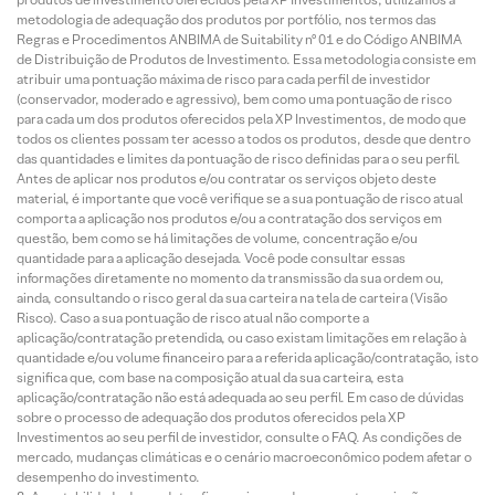
metodologia de adequação dos produtos por portfólio, nos termos das
Regras e Procedimentos ANBIMA de Suitability nº 01 e do Código ANBIMA
de Distribuição de Produtos de Investimento. Essa metodologia consiste em
atribuir uma pontuação máxima de risco para cada perfil de investidor
(conservador, moderado e agressivo), bem como uma pontuação de risco
para cada um dos produtos oferecidos pela XP Investimentos, de modo que
todos os clientes possam ter acesso a todos os produtos, desde que dentro
das quantidades e limites da pontuação de risco definidas para o seu perfil.
Antes de aplicar nos produtos e/ou contratar os serviços objeto deste
material, é importante que você verifique se a sua pontuação de risco atual
comporta a aplicação nos produtos e/ou a contratação dos serviços em
questão, bem como se há limitações de volume, concentração e/ou
quantidade para a aplicação desejada. Você pode consultar essas
informações diretamente no momento da transmissão da sua ordem ou,
ainda, consultando o risco geral da sua carteira na tela de carteira (Visão
Risco). Caso a sua pontuação de risco atual não comporte a
aplicação/contratação pretendida, ou caso existam limitações em relação à
quantidade e/ou volume financeiro para a referida aplicação/contratação, isto
significa que, com base na composição atual da sua carteira, esta
aplicação/contratação não está adequada ao seu perfil. Em caso de dúvidas
sobre o processo de adequação dos produtos oferecidos pela XP
Investimentos ao seu perfil de investidor, consulte o FAQ. As condições de
mercado, mudanças climáticas e o cenário macroeconômico podem afetar o
desempenho do investimento.