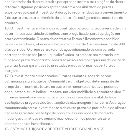
consideradas de risco muito alto por apresentarem altas relações de risco e
retorno e algumas posições apresentarem a possibilidade de perdas
superiores ao capital investido. A duração recomendada para o investimento
é de curto prazo e o patrimônio do cliente não está garantido neste tipo de
produto.
O investimento em termos são contratos para compra ou a venda de uma
determinada quantidade de ações, a um preço fixado, para liquidação em
prazo determinado. O prazo do contrato a Termo é livremente escolhido
pelos investidores, obedecendo o prazo mínimo de 16 dias e máximo de 999
dias corridos. O preço será o valor da ação adicionado de uma parcela
correspondente aos juros – que são fixados livremente em mercado, em
função do prazo do contrato. Toda transação a termo requer um depósito de
garantia. Essas garantias são prestadas em duas formas: cobertura ou
margem.
O investimento em Mercados Futuros embute riscos de perdas
patrimoniais significativos. Commodity é um objeto ou determinante de
preço de um contrato futuro ou outro instrumento derivativo, podendo
consubstanciar um índice, uma taxa, um valor mobiliário ou produto físico. É
um investimento de risco muito alto, que contempla a possibilidade de
oscilação de preço devido à utilização de alavancagem financeira. A duração
recomendada para o investimento é de curto prazo e o patrimônio do cliente
não está garantido neste tipo de produto. As condições de mercado,
mudanças climáticas e o cenário macroeconômico podem afetar o
desempenho do investimento.
ESTA INSTITUIÇÃO É ADERENTE AO CÓDIGO ANBIMA DE