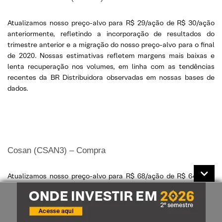
Atualizamos nosso preço-alvo para R$ 29/ação de R$ 30/ação
anteriormente, refletindo a incorporação de resultados do
trimestre anterior e a migração do nosso preço-alvo para o final
de 2020. Nossas estimativas refletem margens mais baixas e
lenta recuperação nos volumes, em linha com as tendências
recentes da BR Distribuidora observadas em nossas bases de
dados.
Cosan (CSAN3) – Compra
Atualizamos nosso preço-alvo para R$ 68/ação de R$ 64/ação
anteriormente, refletindo a incorporação de resultados do
trimestre anterior e a migração do nosso preço-alvo para o final
de 2020. Para o 3T19, esperamos uma melhoria de margens e
volumes da Raízen Combustíveis Brasil. No entanto, também