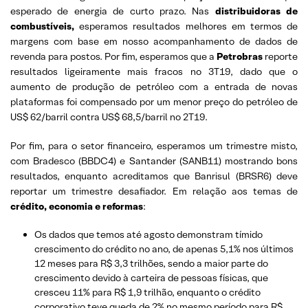
esperado de energia de curto prazo. Nas
distribuidoras de
combustíveis,
esperamos resultados melhores em termos de
margens com base em nosso acompanhamento de dados de
revenda para postos. Por fim, esperamos que a
Petrobras
reporte
resultados ligeiramente mais fracos no 3T19, dado que o
aumento de produção de petróleo com a entrada de novas
plataformas foi compensado por um menor preço do petróleo de
US$ 62/barril contra US$ 68,5/barril no 2T19.
Por fim, para o setor financeiro, esperamos um trimestre misto,
com Bradesco (BBDC4) e Santander (SANB11) mostrando bons
resultados, enquanto acreditamos que Banrisul (BRSR6) deve
reportar um trimestre desafiador. Em relação aos temas de
crédito, economia e reformas
:
Os dados que temos até agosto demonstram tímido
crescimento do crédito no ano, de apenas 5,1% nos últimos
12 meses para R$ 3,3 trilhões, sendo a maior parte do
crescimento devido à carteira de pessoas físicas, que
cresceu 11% para R$ 1,9 trilhão, enquanto o crédito
corporativo teve queda de 2% no mesmo período para R$