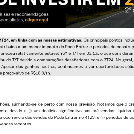
4T24, em linha com as nossas estimativas
. Os principais pontos incl
 atribuído a um menor impacto do Pode Entrar e períodos de constr
aneceu relativamente estável YoY e T/T em 33,1%, o que consideramos
inuído T/T devido a comparações desafiadoras com o 3T24. No gera
e. Apesar dos ganhos neutros, continuamos a ver oportunidades só
e preço-alvo de R$18,0/sh.
hões, alinhando-se de perto com nossa previsão. Notamos que o cre
e devido a (i) um declínio significativo nas pré-vendas líquida
ocorrência das vendas do Pode Entrar no 4T23, e (ii) períodos de c
vendas recentes.