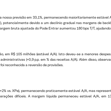
a nossa previsão em 33,1%, permanecendo maioritariamente estável A
/T), potencialmente devido a um declínio gradual nas margens de bac
argem bruta ajustada do Pode Entrar aumentou 180 bps T/T, ajudando
o, em R$ 105 milhões (estável A/A). Isto deveu-se a menores despesas
dministrativas (+0,9 p.p. em % das receitas A/A). Além disso, obser
oi reconhecida a reversão de provisões.
es (+2% vs. XPe), permanecendo praticamente estável A/A, mas repres
parações difíceis. A margem líquida permaneceu estável A/A, em 