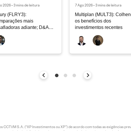
o 2026 • 3 mins de leitura
7 Ago 2026 • 3 mins de leitura
ury (FLRY3):
Multiplan (MULT3): Colhe
mparações mais
os benefícios dos
afiadoras adiante; D&A
investimentos recentes
e permanecer nos níveis
ais
entos CCTVM S.A. (“XP Investimentos ou XP”) de acordo com todas as exigências p