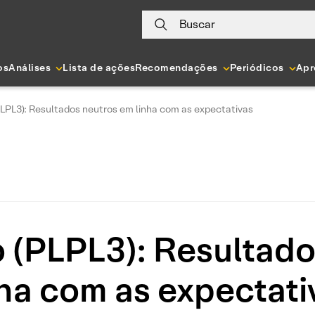
Buscar
os
Análises
Lista de ações
Recomendações
Periódicos
Apr
LPL3): Resultados neutros em linha com as expectativas
 (PLPL3): Resultado
nha com as expectati