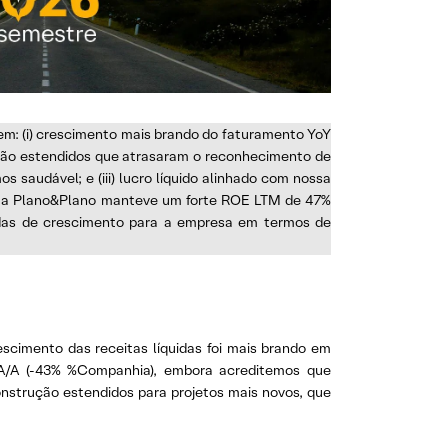
uem: (i) crescimento mais brando do faturamento YoY
ução estendidos que atrasaram o reconhecimento de
 saudável; e (iii) lucro líquido alinhado com nossa
l, a Plano&Plano manteve um forte ROE LTM de 47%
lidas de crescimento para a empresa em termos de
scimento das receitas líquidas foi mais brando em
s A/A (-43% %Companhia), embora acreditemos que
onstrução estendidos para projetos mais novos, que