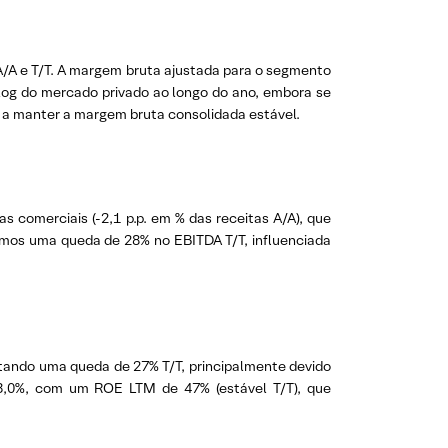
/A e T/T. A margem bruta ajustada para o segmento
klog do mercado privado ao longo do ano, embora se
 a manter a margem bruta consolidada estável.
 comerciais (-2,1 p.p. em % das receitas A/A), que
vamos uma queda de 28% no EBITDA T/T, influenciada
entando uma queda de 27% T/T, principalmente devido
13,0%, com um ROE LTM de 47% (estável T/T), que