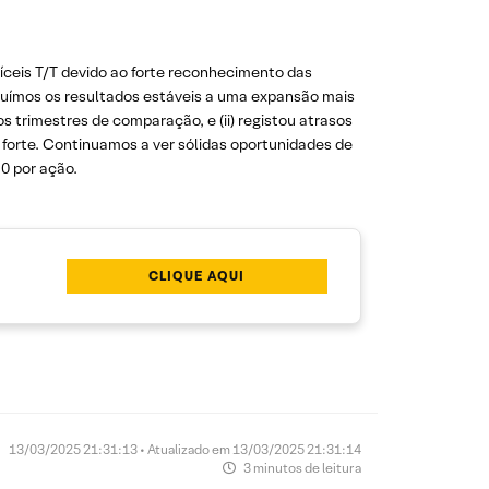
ceis T/T devido ao forte reconhecimento das
ibuímos os resultados estáveis a uma expansão mais
os trimestres de comparação, e (ii) registou atrasos
forte. Continuamos a ver sólidas oportunidades de
0 por ação.
CLIQUE AQUI
13/03/2025 21:31:13 • Atualizado em 13/03/2025 21:31:14
3 minutos de leitura