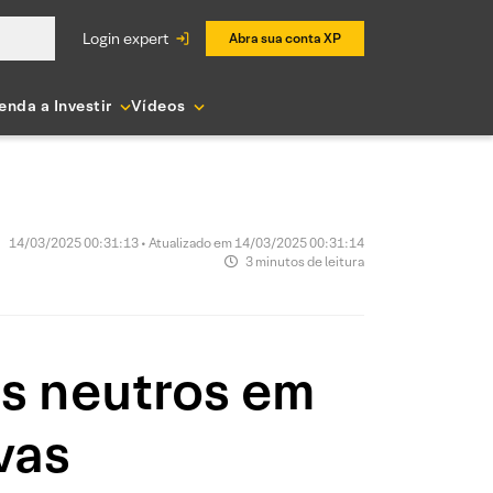
login expert
Abra sua conta XP
enda a Investir
Vídeos
14/03/2025 00:31:13 • Atualizado em 14/03/2025 00:31:14
3 minutos de leitura
s neutros em
vas