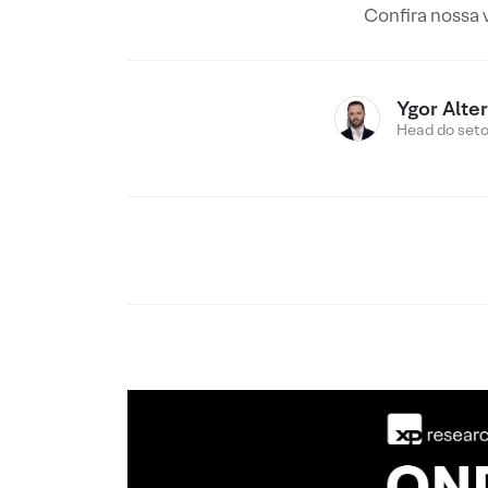
Confira nossa 
Ygor Alte
Head do setor