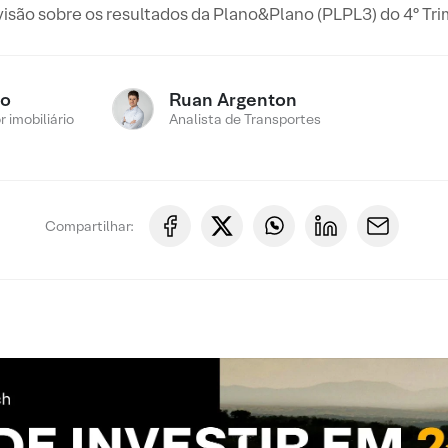
visão sobre os resultados da Plano&Plano (PLPL3) do 4º Tr
ro
Ruan Argenton
 imobiliário
Analista de Transportes
Compartilhar: