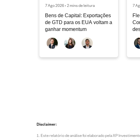
7 Ago 2026 • 2 mins de leitura
7 Ag
Bens de Capital: Exportações
Fle
de GTD para os EUA voltam a
Co
ganhar momentum
des
dev
atu
Disclaimer:
Este relatório de análise foi elaborado pela XP Investim