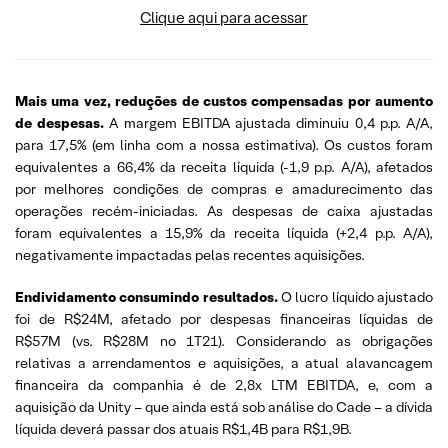
Clique aqui para acessar
Mais uma vez, reduções de custos compensadas por aumento
de despesas.
A margem EBITDA ajustada diminuiu 0,4 p.p. A/A,
para 17,5% (em linha com a nossa estimativa). Os custos foram
equivalentes a 66,4% da receita líquida (-1,9 p.p. A/A), afetados
por melhores condições de compras e amadurecimento das
operações recém-iniciadas. As despesas de caixa ajustadas
foram equivalentes a 15,9% da receita líquida (+2,4 p.p. A/A),
negativamente impactadas pelas recentes aquisições.
Endividamento consumindo resultados.
O lucro líquido ajustado
foi de R$24M, afetado por despesas financeiras líquidas de
R$57M (vs. R$28M no 1T21). Considerando as obrigações
relativas a arrendamentos e aquisições, a atual alavancagem
financeira da companhia é de 2,8x LTM EBITDA, e, com a
aquisição da Unity – que ainda está sob análise do Cade – a dívida
líquida deverá passar dos atuais R$1,4B para R$1,9B.