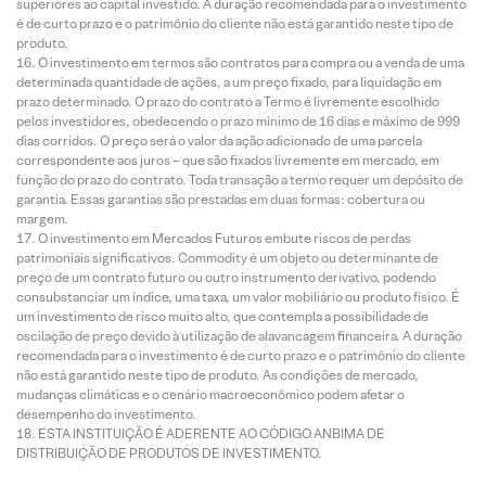
superiores ao capital investido. A duração recomendada para o investimento
é de curto prazo e o patrimônio do cliente não está garantido neste tipo de
produto.
O investimento em termos são contratos para compra ou a venda de uma
determinada quantidade de ações, a um preço fixado, para liquidação em
prazo determinado. O prazo do contrato a Termo é livremente escolhido
pelos investidores, obedecendo o prazo mínimo de 16 dias e máximo de 999
dias corridos. O preço será o valor da ação adicionado de uma parcela
correspondente aos juros – que são fixados livremente em mercado, em
função do prazo do contrato. Toda transação a termo requer um depósito de
garantia. Essas garantias são prestadas em duas formas: cobertura ou
margem.
O investimento em Mercados Futuros embute riscos de perdas
patrimoniais significativos. Commodity é um objeto ou determinante de
preço de um contrato futuro ou outro instrumento derivativo, podendo
consubstanciar um índice, uma taxa, um valor mobiliário ou produto físico. É
um investimento de risco muito alto, que contempla a possibilidade de
oscilação de preço devido à utilização de alavancagem financeira. A duração
recomendada para o investimento é de curto prazo e o patrimônio do cliente
não está garantido neste tipo de produto. As condições de mercado,
mudanças climáticas e o cenário macroeconômico podem afetar o
desempenho do investimento.
ESTA INSTITUIÇÃO É ADERENTE AO CÓDIGO ANBIMA DE
DISTRIBUIÇÃO DE PRODUTOS DE INVESTIMENTO.