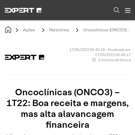
Ações
Relatórios
Oncoclínicas (ONCO3) - 1T
17/05/2022 00:40:16 • Atualizado em
17/05/2022 00:40:17
2 minutos de leitura
Oncoclínicas (ONCO3) –
1T22: Boa receita e margens,
mas alta alavancagem
financeira