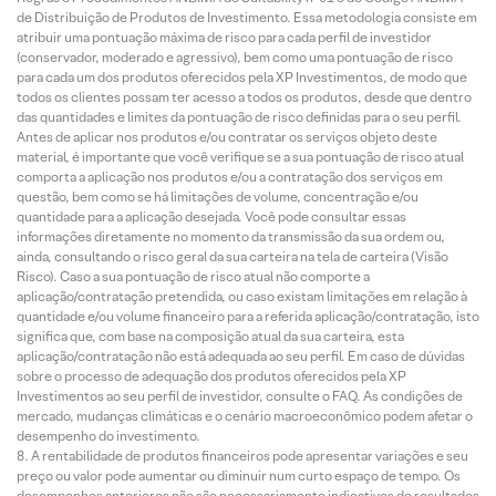
de Distribuição de Produtos de Investimento. Essa metodologia consiste em
atribuir uma pontuação máxima de risco para cada perfil de investidor
(conservador, moderado e agressivo), bem como uma pontuação de risco
para cada um dos produtos oferecidos pela XP Investimentos, de modo que
todos os clientes possam ter acesso a todos os produtos, desde que dentro
das quantidades e limites da pontuação de risco definidas para o seu perfil.
Antes de aplicar nos produtos e/ou contratar os serviços objeto deste
material, é importante que você verifique se a sua pontuação de risco atual
comporta a aplicação nos produtos e/ou a contratação dos serviços em
questão, bem como se há limitações de volume, concentração e/ou
quantidade para a aplicação desejada. Você pode consultar essas
informações diretamente no momento da transmissão da sua ordem ou,
ainda, consultando o risco geral da sua carteira na tela de carteira (Visão
Risco). Caso a sua pontuação de risco atual não comporte a
aplicação/contratação pretendida, ou caso existam limitações em relação à
quantidade e/ou volume financeiro para a referida aplicação/contratação, isto
significa que, com base na composição atual da sua carteira, esta
aplicação/contratação não está adequada ao seu perfil. Em caso de dúvidas
sobre o processo de adequação dos produtos oferecidos pela XP
Investimentos ao seu perfil de investidor, consulte o FAQ. As condições de
mercado, mudanças climáticas e o cenário macroeconômico podem afetar o
desempenho do investimento.
A rentabilidade de produtos financeiros pode apresentar variações e seu
preço ou valor pode aumentar ou diminuir num curto espaço de tempo. Os
desempenhos anteriores não são necessariamente indicativos de resultados