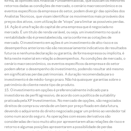
forma, as opiniões dos Analistas Fundamentalistas, que buscam os melhores
retornos dadas as condições de mercado, o cenário macroeconômico e os
eventos específicos da empresa e do setor, podem divergir das opiniões dos
Analistas Técnicos, que visam identificar os movimentos mais prováveis dos
preços dos ativos, com utilização de “stops” para limitar as possíveis perdas.
Ação é uma fração do capital de uma empresa que é negociada no
mercado. É um título de renda variável, ou seja, um investimento no qual a
rentabilidade não é preestabelecida, varia conforme as cotações de
mercado. O investimento em ações é um investimento de alto risco e os
desempenhos anteriores não são necessariamente indicativos de resultados
futuros e nenhuma declaração ou garantia, de forma expressa ou implícita, é
feita neste material em relação a desempenhos. As condições de mercado, o
cenário macroeconômico, os eventos específicos da empresa e do setor
podem afetar o desempenho do investimento, podendo resultar até mesmo
em significativas perdas patrimoniais. A duração recomendada para o
investimento é de médio-longo prazo. Não há quaisquer garantias sobre o
patrimônio do cliente neste tipo de produto.
O investimento em opções é preferencialmente indicado para
investidores de perfil agressivo, de acordo com a política de suitability
praticada pela XP Investimentos. No mercado de opções, são negociados
direitos de compra ou venda de um bem por preço fixado em data futura,
devendo o adquirente do direito negociado pagar um prêmio ao vendedor tal
como num acordo seguro. As operações com esses derivativos são
consideradas de risco muito alto por apresentarem altas relações de risco e
retorno e algumas posições apresentarem a possibilidade de perdas