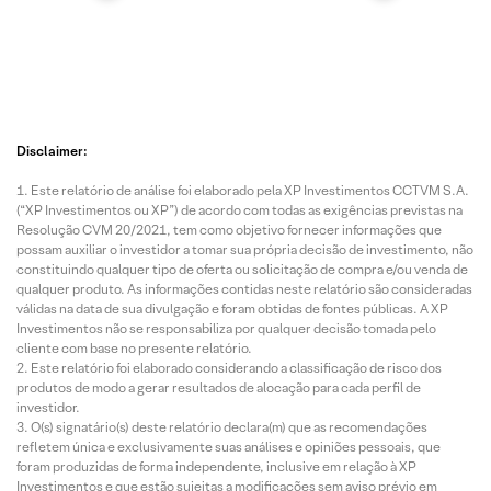
Disclaimer:
Este relatório de análise foi elaborado pela XP Investimentos CCTVM S.A.
(“XP Investimentos ou XP”) de acordo com todas as exigências previstas na
Resolução CVM 20/2021, tem como objetivo fornecer informações que
possam auxiliar o investidor a tomar sua própria decisão de investimento, não
constituindo qualquer tipo de oferta ou solicitação de compra e/ou venda de
qualquer produto. As informações contidas neste relatório são consideradas
válidas na data de sua divulgação e foram obtidas de fontes públicas. A XP
Investimentos não se responsabiliza por qualquer decisão tomada pelo
cliente com base no presente relatório.
Este relatório foi elaborado considerando a classificação de risco dos
produtos de modo a gerar resultados de alocação para cada perfil de
investidor.
O(s) signatário(s) deste relatório declara(m) que as recomendações
refletem única e exclusivamente suas análises e opiniões pessoais, que
foram produzidas de forma independente, inclusive em relação à XP
Investimentos e que estão sujeitas a modificações sem aviso prévio em