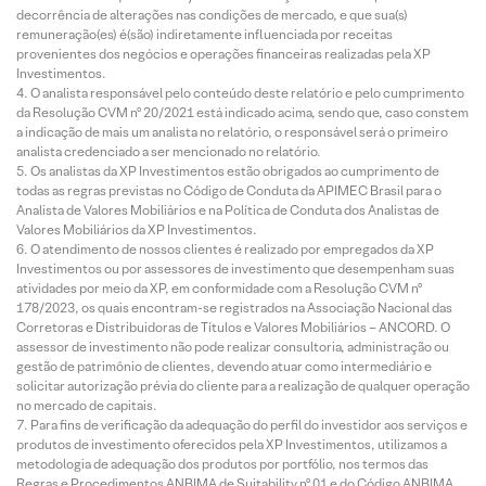
decorrência de alterações nas condições de mercado, e que sua(s)
remuneração(es) é(são) indiretamente influenciada por receitas
provenientes dos negócios e operações financeiras realizadas pela XP
Investimentos.
O analista responsável pelo conteúdo deste relatório e pelo cumprimento
da Resolução CVM nº 20/2021 está indicado acima, sendo que, caso constem
a indicação de mais um analista no relatório, o responsável será o primeiro
analista credenciado a ser mencionado no relatório.
Os analistas da XP Investimentos estão obrigados ao cumprimento de
todas as regras previstas no Código de Conduta da APIMEC Brasil para o
Analista de Valores Mobiliários e na Política de Conduta dos Analistas de
Valores Mobiliários da XP Investimentos.
O atendimento de nossos clientes é realizado por empregados da XP
Investimentos ou por assessores de investimento que desempenham suas
atividades por meio da XP, em conformidade com a Resolução CVM nº
178/2023, os quais encontram-se registrados na Associação Nacional das
Corretoras e Distribuidoras de Títulos e Valores Mobiliários – ANCORD. O
assessor de investimento não pode realizar consultoria, administração ou
gestão de patrimônio de clientes, devendo atuar como intermediário e
solicitar autorização prévia do cliente para a realização de qualquer operação
no mercado de capitais.
Para fins de verificação da adequação do perfil do investidor aos serviços e
produtos de investimento oferecidos pela XP Investimentos, utilizamos a
metodologia de adequação dos produtos por portfólio, nos termos das
Regras e Procedimentos ANBIMA de Suitability nº 01 e do Código ANBIMA