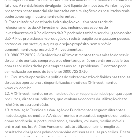
futuros. A rentabilidade divulgada não é líquida de impostos. As informações
presentes neste material são baseadas em simulações e os resultados reais
poderão ser significativamente diferentes.
Este relatório é destinado à circulação exclusiva para a rede de
relacionamento da XP Investimentos, incluindo assessores de
investimentos da XP e clientes da XP, podendo também ser divulgado no site
da XP. Fica proibida sua reprodução ou redistribuição para qualquer pessoa,
no todo ou em parte, qualquer que seja o propósito, sem o prévio
consentimento expresso da XP Investimentos.
0800 77 20202. A Ouvidoria da XP Investimentos tem a missão de servir
de canal de contato sempre que os clientes que não se sentirem satisfeitos
com as soluções dadas pela empresa aos seus problemas. O contato pode
ser realizado por meio do telefone: 0800 722 3710.
O custo da operação e a política de cobrança estão definidos nas tabelas
de custos operacionais disponibilizadas no site da XP Investimentos:
www.xpi.com.br.
A XP Investimentos se exime de qualquer responsabilidade por quaisquer
prejuízos, diretos ou indiretos, que venham a decorrer da utilização deste
relatório ou seu conteúdo.
A Avaliação Técnica e a Avaliação de Fundamentos seguem diferentes
metodologias de análise. A Análise Técnica é executada seguindo conceitos
como tendência, suporte, resistência, candles, volumes, médias móveis
entre outros. Já a Análise Fundamentalista utiliza como informação os
resultados divulgados pelas companhias emissoras e suas projeções. Desta