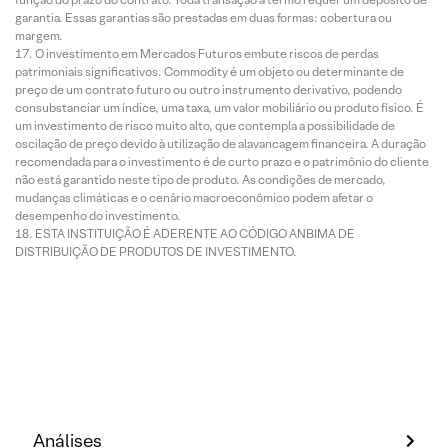
garantia. Essas garantias são prestadas em duas formas: cobertura ou
margem.
O investimento em Mercados Futuros embute riscos de perdas
patrimoniais significativos. Commodity é um objeto ou determinante de
preço de um contrato futuro ou outro instrumento derivativo, podendo
consubstanciar um índice, uma taxa, um valor mobiliário ou produto físico. É
um investimento de risco muito alto, que contempla a possibilidade de
oscilação de preço devido à utilização de alavancagem financeira. A duração
recomendada para o investimento é de curto prazo e o patrimônio do cliente
não está garantido neste tipo de produto. As condições de mercado,
mudanças climáticas e o cenário macroeconômico podem afetar o
desempenho do investimento.
ESTA INSTITUIÇÃO É ADERENTE AO CÓDIGO ANBIMA DE
DISTRIBUIÇÃO DE PRODUTOS DE INVESTIMENTO.
Análises