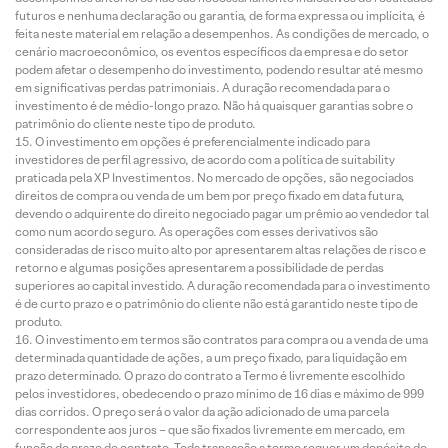
futuros e nenhuma declaração ou garantia, de forma expressa ou implícita, é
feita neste material em relação a desempenhos. As condições de mercado, o
cenário macroeconômico, os eventos específicos da empresa e do setor
podem afetar o desempenho do investimento, podendo resultar até mesmo
em significativas perdas patrimoniais. A duração recomendada para o
investimento é de médio-longo prazo. Não há quaisquer garantias sobre o
patrimônio do cliente neste tipo de produto.
O investimento em opções é preferencialmente indicado para
investidores de perfil agressivo, de acordo com a política de suitability
praticada pela XP Investimentos. No mercado de opções, são negociados
direitos de compra ou venda de um bem por preço fixado em data futura,
devendo o adquirente do direito negociado pagar um prêmio ao vendedor tal
como num acordo seguro. As operações com esses derivativos são
consideradas de risco muito alto por apresentarem altas relações de risco e
retorno e algumas posições apresentarem a possibilidade de perdas
superiores ao capital investido. A duração recomendada para o investimento
é de curto prazo e o patrimônio do cliente não está garantido neste tipo de
produto.
O investimento em termos são contratos para compra ou a venda de uma
determinada quantidade de ações, a um preço fixado, para liquidação em
prazo determinado. O prazo do contrato a Termo é livremente escolhido
pelos investidores, obedecendo o prazo mínimo de 16 dias e máximo de 999
dias corridos. O preço será o valor da ação adicionado de uma parcela
correspondente aos juros – que são fixados livremente em mercado, em
função do prazo do contrato. Toda transação a termo requer um depósito de