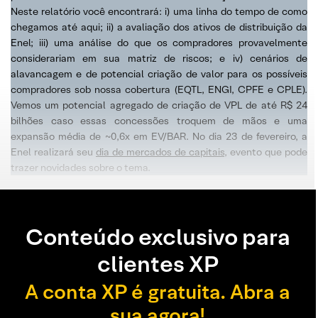
Neste relatório você encontrará: i) uma linha do tempo de como
chegamos até aqui; ii) a avaliação dos ativos de distribuição da
Enel; iii) uma análise do que os compradores provavelmente
considerariam em sua matriz de riscos; e iv) cenários de
alavancagem e de potencial criação de valor para os possíveis
compradores sob nossa cobertura (EQTL, ENGI, CPFE e CPLE).
Vemos um potencial agregado de criação de VPL de até R$ 24
bilhões caso essas concessões troquem de mãos e uma
expansão média de ~0,6x em EV/BAR. No dia 23 de fevereiro, a
Enel realizará seu
dia de mercados de capitais
, evento que pode
trazer novidades sobre o tema.
Conteúdo exclusivo para
clientes XP
A conta XP é gratuita. Abra a
sua agora!