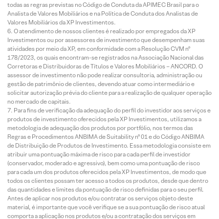
todas as regras previstas no Código de Conduta da APIMEC Brasil para o
Analista de Valores Mobiliários e na Política de Conduta dos Analistas de
Valores Mobiliários da XP Investimentos.
O atendimento de nossos clientes é realizado por empregados da XP
Investimentos ou por assessores de investimento que desempenham suas
atividades por meio da XP, em conformidade com a Resolução CVM nº
178/2023, os quais encontram-se registrados na Associação Nacional das
Corretoras e Distribuidoras de Títulos e Valores Mobiliários – ANCORD. O
assessor de investimento não pode realizar consultoria, administração ou
gestão de patrimônio de clientes, devendo atuar como intermediário e
solicitar autorização prévia do cliente para a realização de qualquer operação
no mercado de capitais.
Para fins de verificação da adequação do perfil do investidor aos serviços e
produtos de investimento oferecidos pela XP Investimentos, utilizamos a
metodologia de adequação dos produtos por portfólio, nos termos das
Regras e Procedimentos ANBIMA de Suitability nº 01 e do Código ANBIMA
de Distribuição de Produtos de Investimento. Essa metodologia consiste em
atribuir uma pontuação máxima de risco para cada perfil de investidor
(conservador, moderado e agressivo), bem como uma pontuação de risco
para cada um dos produtos oferecidos pela XP Investimentos, de modo que
todos os clientes possam ter acesso a todos os produtos, desde que dentro
das quantidades e limites da pontuação de risco definidas para o seu perfil.
Antes de aplicar nos produtos e/ou contratar os serviços objeto deste
material, é importante que você verifique se a sua pontuação de risco atual
comporta a aplicação nos produtos e/ou a contratação dos serviços em