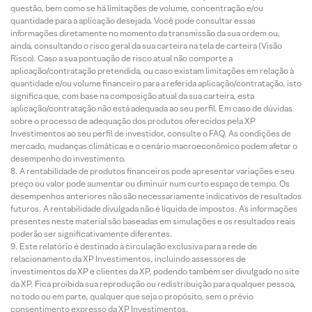
questão, bem como se há limitações de volume, concentração e/ou
quantidade para a aplicação desejada. Você pode consultar essas
informações diretamente no momento da transmissão da sua ordem ou,
ainda, consultando o risco geral da sua carteira na tela de carteira (Visão
Risco). Caso a sua pontuação de risco atual não comporte a
aplicação/contratação pretendida, ou caso existam limitações em relação à
quantidade e/ou volume financeiro para a referida aplicação/contratação, isto
significa que, com base na composição atual da sua carteira, esta
aplicação/contratação não está adequada ao seu perfil. Em caso de dúvidas
sobre o processo de adequação dos produtos oferecidos pela XP
Investimentos ao seu perfil de investidor, consulte o FAQ. As condições de
mercado, mudanças climáticas e o cenário macroeconômico podem afetar o
desempenho do investimento.
A rentabilidade de produtos financeiros pode apresentar variações e seu
preço ou valor pode aumentar ou diminuir num curto espaço de tempo. Os
desempenhos anteriores não são necessariamente indicativos de resultados
futuros. A rentabilidade divulgada não é líquida de impostos. As informações
presentes neste material são baseadas em simulações e os resultados reais
poderão ser significativamente diferentes.
Este relatório é destinado à circulação exclusiva para a rede de
relacionamento da XP Investimentos, incluindo assessores de
investimentos da XP e clientes da XP, podendo também ser divulgado no site
da XP. Fica proibida sua reprodução ou redistribuição para qualquer pessoa,
no todo ou em parte, qualquer que seja o propósito, sem o prévio
consentimento expresso da XP Investimentos.