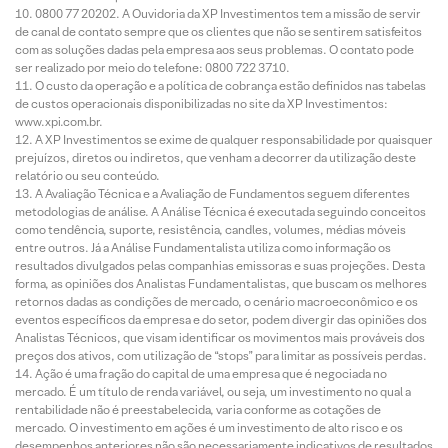
0800 77 20202. A Ouvidoria da XP Investimentos tem a missão de servir
de canal de contato sempre que os clientes que não se sentirem satisfeitos
com as soluções dadas pela empresa aos seus problemas. O contato pode
ser realizado por meio do telefone: 0800 722 3710.
O custo da operação e a política de cobrança estão definidos nas tabelas
de custos operacionais disponibilizadas no site da XP Investimentos:
www.xpi.com.br.
A XP Investimentos se exime de qualquer responsabilidade por quaisquer
prejuízos, diretos ou indiretos, que venham a decorrer da utilização deste
relatório ou seu conteúdo.
A Avaliação Técnica e a Avaliação de Fundamentos seguem diferentes
metodologias de análise. A Análise Técnica é executada seguindo conceitos
como tendência, suporte, resistência, candles, volumes, médias móveis
entre outros. Já a Análise Fundamentalista utiliza como informação os
resultados divulgados pelas companhias emissoras e suas projeções. Desta
forma, as opiniões dos Analistas Fundamentalistas, que buscam os melhores
retornos dadas as condições de mercado, o cenário macroeconômico e os
eventos específicos da empresa e do setor, podem divergir das opiniões dos
Analistas Técnicos, que visam identificar os movimentos mais prováveis dos
preços dos ativos, com utilização de “stops” para limitar as possíveis perdas.
Ação é uma fração do capital de uma empresa que é negociada no
mercado. É um título de renda variável, ou seja, um investimento no qual a
rentabilidade não é preestabelecida, varia conforme as cotações de
mercado. O investimento em ações é um investimento de alto risco e os
desempenhos anteriores não são necessariamente indicativos de resultados