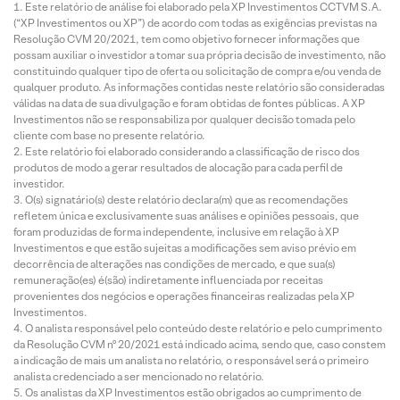
Este relatório de análise foi elaborado pela XP Investimentos CCTVM S.A.
(“XP Investimentos ou XP”) de acordo com todas as exigências previstas na
Resolução CVM 20/2021, tem como objetivo fornecer informações que
possam auxiliar o investidor a tomar sua própria decisão de investimento, não
constituindo qualquer tipo de oferta ou solicitação de compra e/ou venda de
qualquer produto. As informações contidas neste relatório são consideradas
válidas na data de sua divulgação e foram obtidas de fontes públicas. A XP
Investimentos não se responsabiliza por qualquer decisão tomada pelo
cliente com base no presente relatório.
Este relatório foi elaborado considerando a classificação de risco dos
produtos de modo a gerar resultados de alocação para cada perfil de
investidor.
O(s) signatário(s) deste relatório declara(m) que as recomendações
refletem única e exclusivamente suas análises e opiniões pessoais, que
foram produzidas de forma independente, inclusive em relação à XP
Investimentos e que estão sujeitas a modificações sem aviso prévio em
decorrência de alterações nas condições de mercado, e que sua(s)
remuneração(es) é(são) indiretamente influenciada por receitas
provenientes dos negócios e operações financeiras realizadas pela XP
Investimentos.
O analista responsável pelo conteúdo deste relatório e pelo cumprimento
da Resolução CVM nº 20/2021 está indicado acima, sendo que, caso constem
a indicação de mais um analista no relatório, o responsável será o primeiro
analista credenciado a ser mencionado no relatório.
Os analistas da XP Investimentos estão obrigados ao cumprimento de