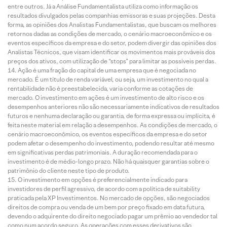
entre outros. Já a Análise Fundamentalista utiliza como informação os
resultados divulgados pelas companhias emissoras e suas projeções. Desta
forma, as opiniões dos Analistas Fundamentalistas, que buscam os melhores
retornos dadas as condições de mercado, o cenário macroeconômico e os
eventos específicos da empresa e do setor, podem divergir das opiniões dos
Analistas Técnicos, que visam identificar os movimentos mais prováveis dos
preços dos ativos, com utilização de “stops” para limitar as possíveis perdas.
Ação é uma fração do capital de uma empresa que é negociada no
mercado. É um título de renda variável, ou seja, um investimento no qual a
rentabilidade não é preestabelecida, varia conforme as cotações de
mercado. O investimento em ações é um investimento de alto risco e os
desempenhos anteriores não são necessariamente indicativos de resultados
futuros e nenhuma declaração ou garantia, de forma expressa ou implícita, é
feita neste material em relação a desempenhos. As condições de mercado, o
cenário macroeconômico, os eventos específicos da empresa e do setor
podem afetar o desempenho do investimento, podendo resultar até mesmo
em significativas perdas patrimoniais. A duração recomendada para o
investimento é de médio-longo prazo. Não há quaisquer garantias sobre o
patrimônio do cliente neste tipo de produto.
O investimento em opções é preferencialmente indicado para
investidores de perfil agressivo, de acordo com a política de suitability
praticada pela XP Investimentos. No mercado de opções, são negociados
direitos de compra ou venda de um bem por preço fixado em data futura,
devendo o adquirente do direito negociado pagar um prêmio ao vendedor tal
como num acordo seguro. As operações com esses derivativos são