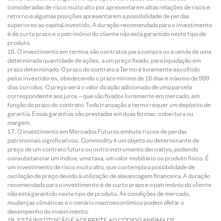
consideradas de risco muito alto por apresentarem altas relações de risco e
retorno e algumas posições apresentarem a possibilidade de perdas
superiores ao capital investido. A duração recomendada para o investimento
é de curto prazo e o patrimônio do cliente não está garantido neste tipo de
produto.
O investimento em termos são contratos para compra ou a venda de uma
determinada quantidade de ações, a um preço fixado, para liquidação em
prazo determinado. O prazo do contrato a Termo é livremente escolhido
pelos investidores, obedecendo o prazo mínimo de 16 dias e máximo de 999
dias corridos. O preço será o valor da ação adicionado de uma parcela
correspondente aos juros – que são fixados livremente em mercado, em
função do prazo do contrato. Toda transação a termo requer um depósito de
garantia. Essas garantias são prestadas em duas formas: cobertura ou
margem.
O investimento em Mercados Futuros embute riscos de perdas
patrimoniais significativos. Commodity é um objeto ou determinante de
preço de um contrato futuro ou outro instrumento derivativo, podendo
consubstanciar um índice, uma taxa, um valor mobiliário ou produto físico. É
um investimento de risco muito alto, que contempla a possibilidade de
oscilação de preço devido à utilização de alavancagem financeira. A duração
recomendada para o investimento é de curto prazo e o patrimônio do cliente
não está garantido neste tipo de produto. As condições de mercado,
mudanças climáticas e o cenário macroeconômico podem afetar o
desempenho do investimento.
ESTA INSTITUIÇÃO É ADERENTE AO CÓDIGO ANBIMA DE