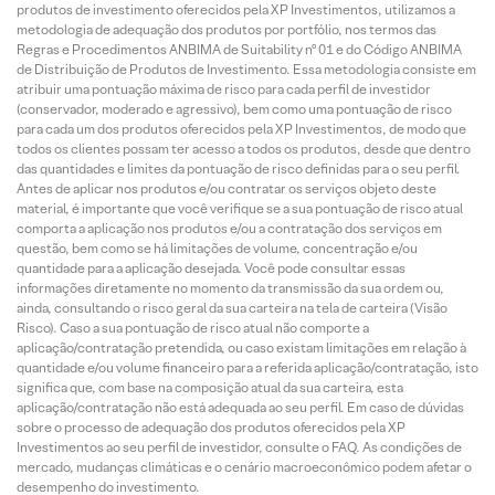
produtos de investimento oferecidos pela XP Investimentos, utilizamos a
metodologia de adequação dos produtos por portfólio, nos termos das
Regras e Procedimentos ANBIMA de Suitability nº 01 e do Código ANBIMA
de Distribuição de Produtos de Investimento. Essa metodologia consiste em
atribuir uma pontuação máxima de risco para cada perfil de investidor
(conservador, moderado e agressivo), bem como uma pontuação de risco
para cada um dos produtos oferecidos pela XP Investimentos, de modo que
todos os clientes possam ter acesso a todos os produtos, desde que dentro
das quantidades e limites da pontuação de risco definidas para o seu perfil.
Antes de aplicar nos produtos e/ou contratar os serviços objeto deste
material, é importante que você verifique se a sua pontuação de risco atual
comporta a aplicação nos produtos e/ou a contratação dos serviços em
questão, bem como se há limitações de volume, concentração e/ou
quantidade para a aplicação desejada. Você pode consultar essas
informações diretamente no momento da transmissão da sua ordem ou,
ainda, consultando o risco geral da sua carteira na tela de carteira (Visão
Risco). Caso a sua pontuação de risco atual não comporte a
aplicação/contratação pretendida, ou caso existam limitações em relação à
quantidade e/ou volume financeiro para a referida aplicação/contratação, isto
significa que, com base na composição atual da sua carteira, esta
aplicação/contratação não está adequada ao seu perfil. Em caso de dúvidas
sobre o processo de adequação dos produtos oferecidos pela XP
Investimentos ao seu perfil de investidor, consulte o FAQ. As condições de
mercado, mudanças climáticas e o cenário macroeconômico podem afetar o
desempenho do investimento.