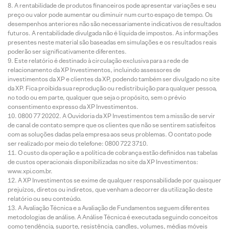
A rentabilidade de produtos financeiros pode apresentar variações e seu
preço ou valor pode aumentar ou diminuir num curto espaço de tempo. Os
desempenhos anteriores não são necessariamente indicativos de resultados
futuros. A rentabilidade divulgada não é líquida de impostos. As informações
presentes neste material são baseadas em simulações e os resultados reais
poderão ser significativamente diferentes.
Este relatório é destinado à circulação exclusiva para a rede de
relacionamento da XP Investimentos, incluindo assessores de
investimentos da XP e clientes da XP, podendo também ser divulgado no site
da XP. Fica proibida sua reprodução ou redistribuição para qualquer pessoa,
no todo ou em parte, qualquer que seja o propósito, sem o prévio
consentimento expresso da XP Investimentos.
0800 77 20202. A Ouvidoria da XP Investimentos tem a missão de servir
de canal de contato sempre que os clientes que não se sentirem satisfeitos
com as soluções dadas pela empresa aos seus problemas. O contato pode
ser realizado por meio do telefone: 0800 722 3710.
O custo da operação e a política de cobrança estão definidos nas tabelas
de custos operacionais disponibilizadas no site da XP Investimentos:
www.xpi.com.br.
A XP Investimentos se exime de qualquer responsabilidade por quaisquer
prejuízos, diretos ou indiretos, que venham a decorrer da utilização deste
relatório ou seu conteúdo.
A Avaliação Técnica e a Avaliação de Fundamentos seguem diferentes
metodologias de análise. A Análise Técnica é executada seguindo conceitos
como tendência, suporte, resistência, candles, volumes, médias móveis