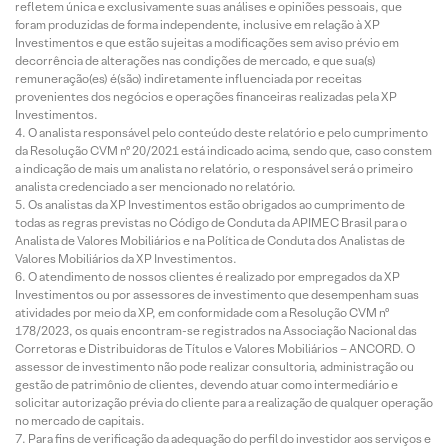
refletem única e exclusivamente suas análises e opiniões pessoais, que
foram produzidas de forma independente, inclusive em relação à XP
Investimentos e que estão sujeitas a modificações sem aviso prévio em
decorrência de alterações nas condições de mercado, e que sua(s)
remuneração(es) é(são) indiretamente influenciada por receitas
provenientes dos negócios e operações financeiras realizadas pela XP
Investimentos.
O analista responsável pelo conteúdo deste relatório e pelo cumprimento
da Resolução CVM nº 20/2021 está indicado acima, sendo que, caso constem
a indicação de mais um analista no relatório, o responsável será o primeiro
analista credenciado a ser mencionado no relatório.
Os analistas da XP Investimentos estão obrigados ao cumprimento de
todas as regras previstas no Código de Conduta da APIMEC Brasil para o
Analista de Valores Mobiliários e na Política de Conduta dos Analistas de
Valores Mobiliários da XP Investimentos.
O atendimento de nossos clientes é realizado por empregados da XP
Investimentos ou por assessores de investimento que desempenham suas
atividades por meio da XP, em conformidade com a Resolução CVM nº
178/2023, os quais encontram-se registrados na Associação Nacional das
Corretoras e Distribuidoras de Títulos e Valores Mobiliários – ANCORD. O
assessor de investimento não pode realizar consultoria, administração ou
gestão de patrimônio de clientes, devendo atuar como intermediário e
solicitar autorização prévia do cliente para a realização de qualquer operação
no mercado de capitais.
Para fins de verificação da adequação do perfil do investidor aos serviços e