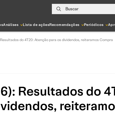
Buscar
os
Análises
Lista de ações
Recomendações
Periódicos
Apr
 Resultados do 4T20: Atenção para os dividendos, reiteramos Compra
6): Resultados do 4
ividendos, reitera