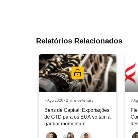
Relatórios Relacionados
7 Ago 2026 • 2 mins de leitura
7 Ag
Bens de Capital: Exportações
Fle
de GTD para os EUA voltam a
Co
ganhar momentum
des
dev
atu