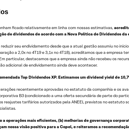
dos
nham ficado relativamente em linha com nossas estimativas,
acredit
ição de dividendos de acordo com a Nova Política de Dividendos da
 reduzir seu endividamento desde que a atual gestão assumiu no iníc
mparação a 2,0x no 4T19 e 3,1x no 4T18), acreditamos que a empresa 
 Em particular, destacamos que a empresa ainda não recebeu os recur
ão adicional de endividamento ainda deve acontecer.
comendada Top Dividendos XP. Estimamos um dividend yield de 10,7
lterações recentemente aprovadas no estatuto da companhia e os ava
rporativa B3 (condicionado a uma oferta secundária de parte do partic
s reajustes tarifários autorizados pela ANEEL previstos no estatuto s
ialistas.
o a operações mais eficientes, (b) melhorias de governança corporat
orçam nossa visão positiva para a Copel, e reiteramos a recomendaç