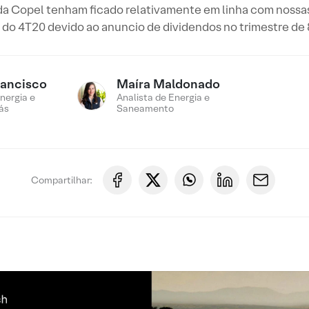
a Copel tenham ficado relativamente em linha com nossas
 do 4T20 devido ao anuncio de dividendos no trimestre de 
rancisco
Maíra Maldonado
nergia e
Analista de Energia e
ás
Saneamento
Compartilhar: