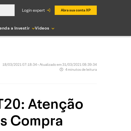
login expert
Abra sua conta XP
enda a Investir
Vídeos
18/03/2021 07:18:34 • Atualizado em 31/03/2021 08:39:34
4 minutos de leitura
T20: Atenção
mos Compra