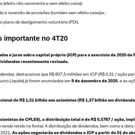
 (efeito não recorrente e sem efeito caixa);
o à reversão de provisões (também sem efeito caixa),e ;
o plano de desligamento voluntário (PDI).
s importante no 4T20
os e juros sobre capital próprio (JCP) para o exercício de 2020 de R
 Dividendos recentemente revisada.
idendos, destacamos que R$ 807,5 milhões em JCP (R$ 0,31 / ação pa
Lucro Líquido) já foram anunciados em
9 de dezembro de 2020
, e as a
cional de R$ 1,51 bilhão aos acionistas (R$ 1,37 bilhão em dividend
onistas de CPLE6), a distribuição total é de R$ 0,5787 / ação, imp
 renda retido na fonte). A distribuição de dividendos, bem como a da
e 2021.
As ações negociarão ex-dividendos e JCP a partir de 01 de abr