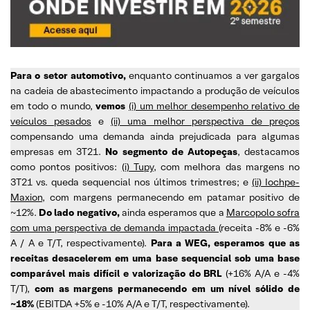
Para o setor automotivo,
enquanto continuamos a ver gargalos
na cadeia de abastecimento impactando a produção de veículos
em todo o mundo,
vemos
(i) um melhor desempenho relativo de
veículos pesados
e
(ii) uma melhor perspectiva de preços
compensando uma demanda ainda prejudicada para algumas
empresas em 3T21.
No segmento de Autopeças
, destacamos
como pontos positivos:
(i) Tupy
, com melhora das margens no
3T21 vs. queda sequencial nos últimos trimestres; e
(ii) Iochpe-
Maxion,
com margens permanecendo em patamar positivo de
~12%.
Do lado negativo,
ainda esperamos que a
Marcopolo sofra
com uma perspectiva de demanda impactada
(receita -8% e -6%
A / A e T/T, respectivamente).
Para a WEG, esperamos que as
receitas desacelerem em uma base sequencial sob uma base
comparável mais difícil e valorização do BRL
(+16% A/A e -4%
T/T),
com as margens permanecendo em um nível sólido de
~18%
(EBITDA +5% e -10% A/A e T/T, respectivamente).