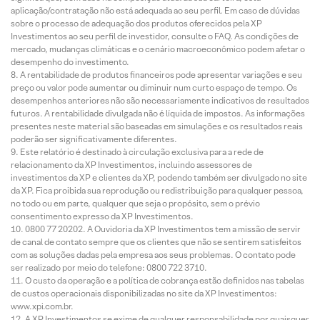
aplicação/contratação não está adequada ao seu perfil. Em caso de dúvidas
sobre o processo de adequação dos produtos oferecidos pela XP
Investimentos ao seu perfil de investidor, consulte o FAQ. As condições de
mercado, mudanças climáticas e o cenário macroeconômico podem afetar o
desempenho do investimento.
A rentabilidade de produtos financeiros pode apresentar variações e seu
preço ou valor pode aumentar ou diminuir num curto espaço de tempo. Os
desempenhos anteriores não são necessariamente indicativos de resultados
futuros. A rentabilidade divulgada não é líquida de impostos. As informações
presentes neste material são baseadas em simulações e os resultados reais
poderão ser significativamente diferentes.
Este relatório é destinado à circulação exclusiva para a rede de
relacionamento da XP Investimentos, incluindo assessores de
investimentos da XP e clientes da XP, podendo também ser divulgado no site
da XP. Fica proibida sua reprodução ou redistribuição para qualquer pessoa,
no todo ou em parte, qualquer que seja o propósito, sem o prévio
consentimento expresso da XP Investimentos.
0800 77 20202. A Ouvidoria da XP Investimentos tem a missão de servir
de canal de contato sempre que os clientes que não se sentirem satisfeitos
com as soluções dadas pela empresa aos seus problemas. O contato pode
ser realizado por meio do telefone: 0800 722 3710.
O custo da operação e a política de cobrança estão definidos nas tabelas
de custos operacionais disponibilizadas no site da XP Investimentos:
www.xpi.com.br.
A XP Investimentos se exime de qualquer responsabilidade por quaisquer