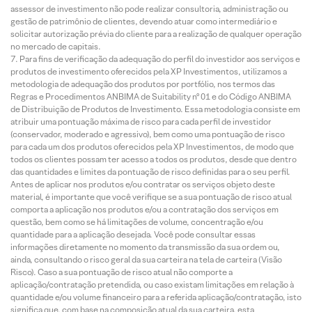
assessor de investimento não pode realizar consultoria, administração ou
gestão de patrimônio de clientes, devendo atuar como intermediário e
solicitar autorização prévia do cliente para a realização de qualquer operação
no mercado de capitais.
Para fins de verificação da adequação do perfil do investidor aos serviços e
produtos de investimento oferecidos pela XP Investimentos, utilizamos a
metodologia de adequação dos produtos por portfólio, nos termos das
Regras e Procedimentos ANBIMA de Suitability nº 01 e do Código ANBIMA
de Distribuição de Produtos de Investimento. Essa metodologia consiste em
atribuir uma pontuação máxima de risco para cada perfil de investidor
(conservador, moderado e agressivo), bem como uma pontuação de risco
para cada um dos produtos oferecidos pela XP Investimentos, de modo que
todos os clientes possam ter acesso a todos os produtos, desde que dentro
das quantidades e limites da pontuação de risco definidas para o seu perfil.
Antes de aplicar nos produtos e/ou contratar os serviços objeto deste
material, é importante que você verifique se a sua pontuação de risco atual
comporta a aplicação nos produtos e/ou a contratação dos serviços em
questão, bem como se há limitações de volume, concentração e/ou
quantidade para a aplicação desejada. Você pode consultar essas
informações diretamente no momento da transmissão da sua ordem ou,
ainda, consultando o risco geral da sua carteira na tela de carteira (Visão
Risco). Caso a sua pontuação de risco atual não comporte a
aplicação/contratação pretendida, ou caso existam limitações em relação à
quantidade e/ou volume financeiro para a referida aplicação/contratação, isto
significa que, com base na composição atual da sua carteira, esta