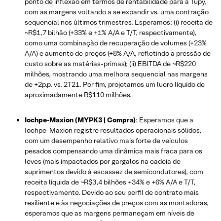
ponto de inflexão em termos de rentabilidade para a Tupy,
com as margens voltando a se expandir vs. uma contração
sequencial nos últimos trimestres. Esperamos: (i) receita de
~R$1,7 bilhão (+33% e +1% A/A e T/T, respectivamente),
como uma combinação de recuperação de volumes (+23%
A/A) e aumento de preços (+8% A/A, refletindo a pressão de
custo sobre as matérias-primas); (ii) EBITDA de ~R$220
milhões, mostrando uma melhora sequencial nas margens
de +2p.p. vs. 2T21. Por fim, projetamos um lucro líquido de
aproximadamente R$110 milhões.
Iochpe-Maxion (MYPK3 | Compra)
: Esperamos que a
Iochpe-Maxion registre resultados operacionais sólidos,
com um desempenho relativo mais forte de veículos
pesados compensando uma dinâmica mais fraca para os
leves (mais impactados por gargalos na cadeia de
suprimentos devido à escassez de semicondutores), com
receita líquida de ~R$3,4 bilhões +34% e +6% A/A e T/T,
respectivamente. Devido ao seu perfil de contrato mais
resiliente e às negociações de preços com as montadoras,
esperamos que as margens permaneçam em níveis de