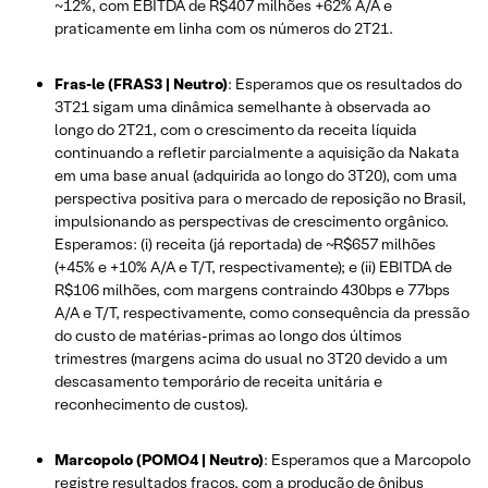
~12%, com EBITDA de R$407 milhões +62% A/A e
praticamente em linha com os números do 2T21.
Fras-le (FRAS3 | Neutro)
: Esperamos que os resultados do
3T21 sigam uma dinâmica semelhante à observada ao
longo do 2T21, com o crescimento da receita líquida
continuando a refletir parcialmente a aquisição da Nakata
em uma base anual (adquirida ao longo do 3T20), com uma
perspectiva positiva para o mercado de reposição no Brasil,
impulsionando as perspectivas de crescimento orgânico.
Esperamos: (i) receita (já reportada) de ~R$657 milhões
(+45% e +10% A/A e T/T, respectivamente); e (ii) EBITDA de
R$106 milhões, com margens contraindo 430bps e 77bps
A/A e T/T, respectivamente, como consequência da pressão
do custo de matérias-primas ao longo dos últimos
trimestres (margens acima do usual no 3T20 devido a um
descasamento temporário de receita unitária e
reconhecimento de custos).
Marcopolo (POMO4 | Neutro)
: Esperamos que a Marcopolo
registre resultados fracos, com a produção de ônibus