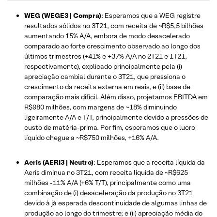
WEG (WEGE3 | Compra)
: Esperamos que a WEG registre
resultados sólidos no 3T21, com receita de ~R$5,5 bilhões
aumentando 15% A/A, embora de modo desacelerado
comparado ao forte crescimento observado ao longo dos
últimos trimestres (+41% e +37% A/A no 2T21 e 1T21,
respectivamente), explicado principalmente pela (i)
apreciação cambial durante o 3T21, que pressiona o
crescimento da receita externa em reais, e (ii) base de
comparação mais difícil. Além disso, projetamos EBITDA em
R$980 milhões, com margens de ~18% diminuindo
ligeiramente A/A e T/T, principalmente devido a pressões de
custo de matéria-prima. Por fim, esperamos que o lucro
líquido chegue a ~R$750 milhões, +16% A/A.
Aeris (AERI3 | Neutro)
: Esperamos que a receita líquida da
Aeris diminua no 3T21, com receita líquida de ~R$625
milhões -11% A/A (+6% T/T), principalmente como uma
combinação de (i) desaceleração da produção no 3T21
devido à já esperada descontinuidade de algumas linhas de
produção ao longo do trimestre; e (ii) apreciação média do