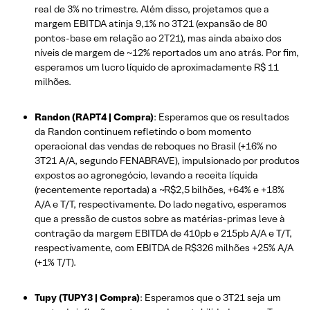
real de 3% no trimestre. Além disso, projetamos que a
margem EBITDA atinja 9,1% no 3T21 (expansão de 80
pontos-base em relação ao 2T21), mas ainda abaixo dos
níveis de margem de ~12% reportados um ano atrás. Por fim,
esperamos um lucro líquido de aproximadamente R$ 11
milhões.
Randon (RAPT4 | Compra)
: Esperamos que os resultados
da Randon continuem refletindo o bom momento
operacional das vendas de reboques no Brasil (+16% no
3T21 A/A, segundo FENABRAVE), impulsionado por produtos
expostos ao agronegócio, levando a receita líquida
(recentemente reportada) a ~R$2,5 bilhões, +64% e +18%
A/A e T/T, respectivamente. Do lado negativo, esperamos
que a pressão de custos sobre as matérias-primas leve à
contração da margem EBITDA de 410pb e 215pb A/A e T/T,
respectivamente, com EBITDA de R$326 milhões +25% A/A
(+1% T/T).
Tupy (TUPY3 | Compra)
: Esperamos que o 3T21 seja um