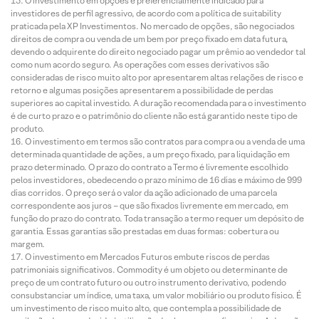
O investimento em opções é preferencialmente indicado para
investidores de perfil agressivo, de acordo com a política de suitability
praticada pela XP Investimentos. No mercado de opções, são negociados
direitos de compra ou venda de um bem por preço fixado em data futura,
devendo o adquirente do direito negociado pagar um prêmio ao vendedor tal
como num acordo seguro. As operações com esses derivativos são
consideradas de risco muito alto por apresentarem altas relações de risco e
retorno e algumas posições apresentarem a possibilidade de perdas
superiores ao capital investido. A duração recomendada para o investimento
é de curto prazo e o patrimônio do cliente não está garantido neste tipo de
produto.
O investimento em termos são contratos para compra ou a venda de uma
determinada quantidade de ações, a um preço fixado, para liquidação em
prazo determinado. O prazo do contrato a Termo é livremente escolhido
pelos investidores, obedecendo o prazo mínimo de 16 dias e máximo de 999
dias corridos. O preço será o valor da ação adicionado de uma parcela
correspondente aos juros – que são fixados livremente em mercado, em
função do prazo do contrato. Toda transação a termo requer um depósito de
garantia. Essas garantias são prestadas em duas formas: cobertura ou
margem.
O investimento em Mercados Futuros embute riscos de perdas
patrimoniais significativos. Commodity é um objeto ou determinante de
preço de um contrato futuro ou outro instrumento derivativo, podendo
consubstanciar um índice, uma taxa, um valor mobiliário ou produto físico. É
um investimento de risco muito alto, que contempla a possibilidade de