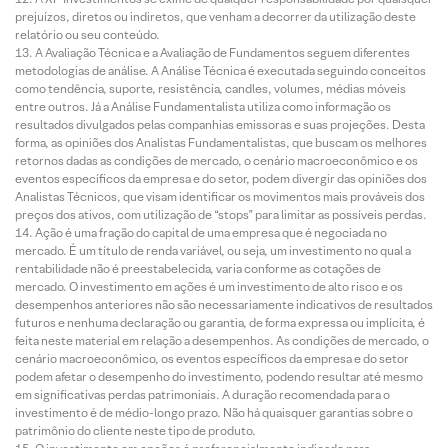
prejuízos, diretos ou indiretos, que venham a decorrer da utilização deste
relatório ou seu conteúdo.
A Avaliação Técnica e a Avaliação de Fundamentos seguem diferentes
metodologias de análise. A Análise Técnica é executada seguindo conceitos
como tendência, suporte, resistência, candles, volumes, médias móveis
entre outros. Já a Análise Fundamentalista utiliza como informação os
resultados divulgados pelas companhias emissoras e suas projeções. Desta
forma, as opiniões dos Analistas Fundamentalistas, que buscam os melhores
retornos dadas as condições de mercado, o cenário macroeconômico e os
eventos específicos da empresa e do setor, podem divergir das opiniões dos
Analistas Técnicos, que visam identificar os movimentos mais prováveis dos
preços dos ativos, com utilização de “stops” para limitar as possíveis perdas.
Ação é uma fração do capital de uma empresa que é negociada no
mercado. É um título de renda variável, ou seja, um investimento no qual a
rentabilidade não é preestabelecida, varia conforme as cotações de
mercado. O investimento em ações é um investimento de alto risco e os
desempenhos anteriores não são necessariamente indicativos de resultados
futuros e nenhuma declaração ou garantia, de forma expressa ou implícita, é
feita neste material em relação a desempenhos. As condições de mercado, o
cenário macroeconômico, os eventos específicos da empresa e do setor
podem afetar o desempenho do investimento, podendo resultar até mesmo
em significativas perdas patrimoniais. A duração recomendada para o
investimento é de médio-longo prazo. Não há quaisquer garantias sobre o
patrimônio do cliente neste tipo de produto.