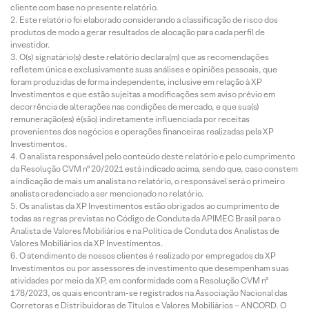
cliente com base no presente relatório.
Este relatório foi elaborado considerando a classificação de risco dos
produtos de modo a gerar resultados de alocação para cada perfil de
investidor.
O(s) signatário(s) deste relatório declara(m) que as recomendações
refletem única e exclusivamente suas análises e opiniões pessoais, que
foram produzidas de forma independente, inclusive em relação à XP
Investimentos e que estão sujeitas a modificações sem aviso prévio em
decorrência de alterações nas condições de mercado, e que sua(s)
remuneração(es) é(são) indiretamente influenciada por receitas
provenientes dos negócios e operações financeiras realizadas pela XP
Investimentos.
O analista responsável pelo conteúdo deste relatório e pelo cumprimento
da Resolução CVM nº 20/2021 está indicado acima, sendo que, caso constem
a indicação de mais um analista no relatório, o responsável será o primeiro
analista credenciado a ser mencionado no relatório.
Os analistas da XP Investimentos estão obrigados ao cumprimento de
todas as regras previstas no Código de Conduta da APIMEC Brasil para o
Analista de Valores Mobiliários e na Política de Conduta dos Analistas de
Valores Mobiliários da XP Investimentos.
O atendimento de nossos clientes é realizado por empregados da XP
Investimentos ou por assessores de investimento que desempenham suas
atividades por meio da XP, em conformidade com a Resolução CVM nº
178/2023, os quais encontram-se registrados na Associação Nacional das
Corretoras e Distribuidoras de Títulos e Valores Mobiliários – ANCORD. O