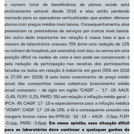
o número total de beneficiários de planos saúde está
praticamente estável desde 2016 e elas estão perdendo
mercado para as operadoras verticalizadas que podem oferecer
planos com preços médios mais baixos. Consequentemente, elas
pressionam os prestadores de serviços por custos mais baixos.
Um outro dado importante em relação à nossa tese é que o
número de laboratórios cresceu 70% (ante uma redução de 12%
no número de hospitais, por exemplo); com isso, os vemos em uma
posição difícil na cadeia de valor e isso pode ser comprovado: i)
pela redução da participação nas receitas dos participantes
listados na bolsa em relação à indústria em geral (35% em 2016
vs 27,5% em 2019); ii) pelo baixo crescimento do preço médio
anual das companhias nossa cobertura (crescimento médio
anual composto – da sigla em inglês “CAGR” – ’17 -19: AALR:
-0,4%, FLRY: 0,2%, PARD: 3%) em relação à inflação média geral –
IPCA: 4% CAGR ’17 -19 e especialmente para a inflação médica
“VCMH”: CAGR ’17 -19 de 16%; e iii) a consequente pressão nas
margens brutas caixa (ex-IFRS16: ‘16 -19 – AALR: -3,5pp, FLRY
-0,1pp, PARD -3,6pp).
Em nossa opinião, essa situação difícil
para os laboratórios deve continuar e quaisquer ganhos de