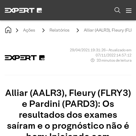
Ações
Relatórios
Alliar (AALR3), Fleury (FL
29/04/2021 19:31:26 • Atualizado em
07/11/2022 14:57:12
33 minutos de leitura
Alliar (AALR3), Fleury (FLRY3)
e Pardini (PARD3): Os
resultados dos exames
saíram e o prognóstico não é