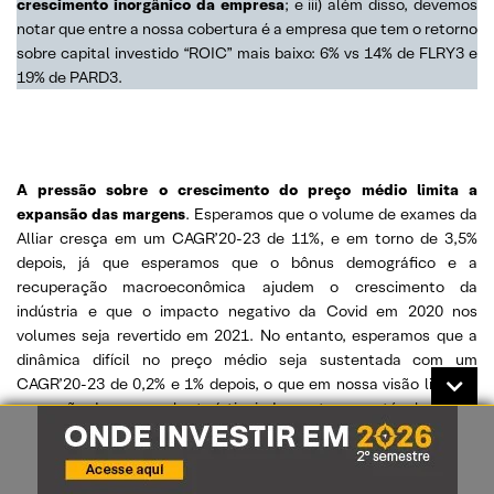
crescimento inorgânico da empresa
; e iii) além disso, devemos
notar que entre a nossa cobertura é a empresa que tem o retorno
sobre capital investido “ROIC” mais baixo: 6% vs 14% de FLRY3 e
19% de PARD3.
A pressão sobre o crescimento do preço médio limita a
expansão das margens
. Esperamos que o volume de exames da
Alliar cresça em um CAGR’20-23 de 11%, e em torno de 3,5%
depois, já que esperamos que o bônus demográfico e a
recuperação macroeconômica ajudem o crescimento da
indústria e que o impacto negativo da Covid em 2020 nos
volumes seja revertido em 2021. No entanto, esperamos que a
dinâmica difícil no preço médio seja sustentada com um
CAGR’20-23 de 0,2% e 1% depois, o que em nossa visão limita a
expansão da margem bruta (atingindo o patamar estável no nível
de 32% de 2019), pois acreditamos que quaisquer ganhos de
eficiência devem ser “repassados” aos pagadores à medida que a
competitividade do mercado de laboratórios tem aumentado ao