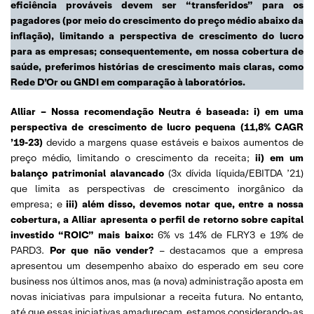
eficiência prováveis ​​devem ser “transferidos” para os
pagadores (por meio do crescimento do preço médio abaixo da
inflação), limitando a perspectiva de crescimento do lucro
para as empresas; consequentemente, em nossa cobertura de
saúde, preferimos histórias de crescimento mais claras, como
Rede D’Or ou GNDI em comparação à laboratórios.
Alliar – Nossa recomendação Neutra é baseada: i) em uma
perspectiva de crescimento de lucro pequena (11,8% CAGR
’19-23)
devido a margens quase estáveis ​​e baixos aumentos de
preço médio, limitando o crescimento da receita;
ii) em um
balanço patrimonial alavancado
(3x dívida líquida/EBITDA ’21)
que limita as perspectivas de crescimento inorgânico da
empresa; e
iii) além disso, devemos notar que, entre a nossa
cobertura, a Alliar apresenta o perfil de retorno sobre capital
investido “ROIC” mais baixo:
6% vs 14% de FLRY3 e 19% de
PARD3.
Por que não vender?
– destacamos que a empresa
apresentou um desempenho abaixo do esperado em seu core
business nos últimos anos, mas (a nova) administração aposta em
novas iniciativas para impulsionar a receita futura. No entanto,
até que essas iniciativas amadureçam, estamos considerando-as