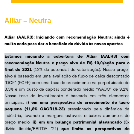
Alliar
– Neutra
Alliar (AALR3): Iniciando com recomendação Neutra; ainda é
muito cedo para dar o benefício da dúvida às novas apostas
Estamos iniciando a cobertura de Alliar (AALR3) com
recomendação Neutra e preço alvo de R$ 10,0/ação para o
final de 2021
(12% de potencial de valorização). Nosso preço-
alvo é baseado em uma avaliação de fluxo de caixa descontado
“DCF” (FCFF) com uma taxa de crescimento na perpetuidade de
3,5% e um custo de capital ponderado médio “WACC” de 9,1%.
Nossa tese de investimento é baseada em três elementos
principais:
i) em uma perspectiva de crescimento de lucro
pequena (11,8% CAGR19-23)
pressionado pela dinâmica da
indústria, levando a margens estáveis e baixos aumentos de
preço médio;
ii) em um balanço patrimonial alavancado
(3x
dívida líquida/EBITDA ’21)
que limita as perspectivas de