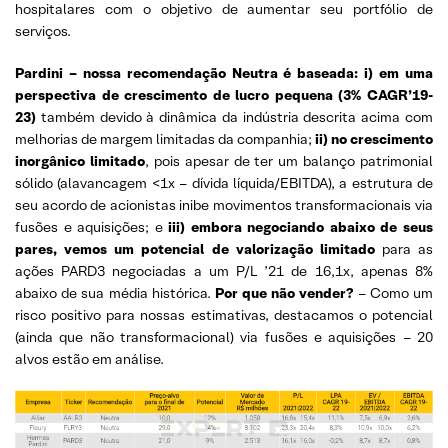
hospitalares com o objetivo de aumentar seu portfólio de
serviços.
Pardini – nossa recomendação Neutra é baseada: i) em uma
perspectiva de crescimento de lucro pequena (3% CAGR’19-
23)
também devido à dinâmica da indústria descrita acima com
melhorias de margem limitadas da companhia;
ii) no crescimento
inorgânico limitado
, pois apesar de ter um balanço patrimonial
sólido (alavancagem <1x – dívida líquida/EBITDA), a estrutura de
seu acordo de acionistas inibe movimentos transformacionais via
fusões e aquisições; e
iii) embora negociando abaixo de seus
pares, vemos um potencial de valorização limitado
para as
ações PARD3 negociadas a um P/L ’21 de 16,1x, apenas 8%
abaixo de sua média histórica.
Por que não vender?
– Como um
risco positivo para nossas estimativas, destacamos o potencial
(ainda que não transformacional) via fusões e aquisições – 20
alvos estão em análise.