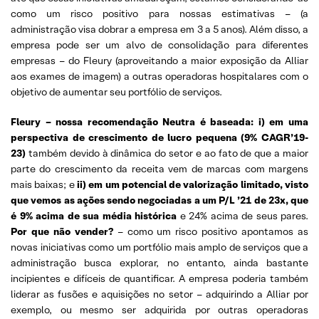
como um risco positivo para nossas estimativas – (a
administração visa dobrar a empresa em 3 a 5 anos). Além disso, a
empresa pode ser um alvo de consolidação para diferentes
empresas – do Fleury (aproveitando a maior exposição da Alliar
aos exames de imagem) a outras operadoras hospitalares com o
objetivo de aumentar seu portfólio de serviços.
Fleury – nossa recomendação Neutra é baseada: i) em uma
perspectiva de crescimento de lucro pequena (9% CAGR’19-
23)
também devido à dinâmica do setor e ao fato de que a maior
parte do crescimento da receita vem de marcas com margens
mais baixas; e
ii) em um potencial de valorização limitado,
visto
que vemos as ações sendo negociadas a um P/L ’21 de 23x, que
é 9% acima de sua média histórica
e 24% acima de seus pares.
Por que não vender?
– como um risco positivo apontamos as
novas iniciativas como um portfólio mais amplo de serviços que a
administração busca explorar, no entanto, ainda bastante
incipientes e difíceis de quantificar. A empresa poderia também
liderar as fusões e aquisições no setor – adquirindo a Alliar por
exemplo, ou mesmo ser adquirida por outras operadoras