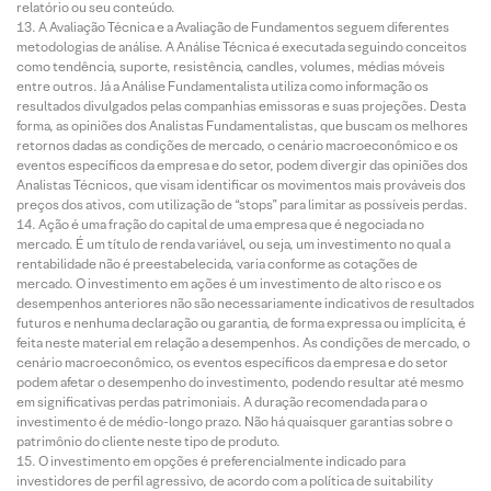
relatório ou seu conteúdo.
A Avaliação Técnica e a Avaliação de Fundamentos seguem diferentes
metodologias de análise. A Análise Técnica é executada seguindo conceitos
como tendência, suporte, resistência, candles, volumes, médias móveis
entre outros. Já a Análise Fundamentalista utiliza como informação os
resultados divulgados pelas companhias emissoras e suas projeções. Desta
forma, as opiniões dos Analistas Fundamentalistas, que buscam os melhores
retornos dadas as condições de mercado, o cenário macroeconômico e os
eventos específicos da empresa e do setor, podem divergir das opiniões dos
Analistas Técnicos, que visam identificar os movimentos mais prováveis dos
preços dos ativos, com utilização de “stops” para limitar as possíveis perdas.
Ação é uma fração do capital de uma empresa que é negociada no
mercado. É um título de renda variável, ou seja, um investimento no qual a
rentabilidade não é preestabelecida, varia conforme as cotações de
mercado. O investimento em ações é um investimento de alto risco e os
desempenhos anteriores não são necessariamente indicativos de resultados
futuros e nenhuma declaração ou garantia, de forma expressa ou implícita, é
feita neste material em relação a desempenhos. As condições de mercado, o
cenário macroeconômico, os eventos específicos da empresa e do setor
podem afetar o desempenho do investimento, podendo resultar até mesmo
em significativas perdas patrimoniais. A duração recomendada para o
investimento é de médio-longo prazo. Não há quaisquer garantias sobre o
patrimônio do cliente neste tipo de produto.
O investimento em opções é preferencialmente indicado para
investidores de perfil agressivo, de acordo com a política de suitability