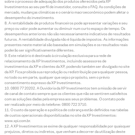
sobre o processo de adequação dos produtos oferecidos pela XP
Investimentos ao seu perfil de investidor, consulte o FAQ. As condições de
mercado, mudanças climáticas e o cenário macroeconômico podem afetar o
desempenho do investimento.
A rentabilidade de produtos financeiros pode apresentar variações e seu
preço ou valor pode aumentar ou diminuir num curto espaço de tempo. Os
desempenhos anteriores não são necessariamente indicativos de resultados
futuros. A rentabilidade divulgada não é líquida de impostos. As informações
presentes neste material são baseadas em simulações e os resultados reais
poderão ser significativamente diferentes.
Este relatório é destinado à circulação exclusiva para a rede de
relacionamento da XP Investimentos, incluindo assessores de
investimentos da XP e clientes da XP, podendo também ser divulgado no site
da XP. Fica proibida sua reprodução ou redistribuição para qualquer pessoa,
no todo ou em parte, qualquer que seja o propósito, sem o prévio
consentimento expresso da XP Investimentos.
0800 77 20202. A Ouvidoria da XP Investimentos tem a missão de servir
de canal de contato sempre que os clientes que não se sentirem satisfeitos
com as soluções dadas pela empresa aos seus problemas. O contato pode
ser realizado por meio do telefone: 0800 722 3710.
O custo da operação e a política de cobrança estão definidos nas tabelas
de custos operacionais disponibilizadas no site da XP Investimentos:
www.xpi.com.br.
A XP Investimentos se exime de qualquer responsabilidade por quaisquer
prejuízos, diretos ou indiretos, que venham a decorrer da utilização deste