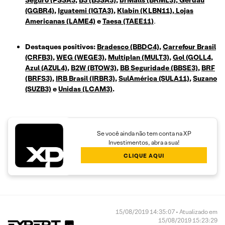
(GGBR4)
,
Iguatemi (IGTA3)
,
Klabin (KLBN11)
,
Lojas
Americanas (LAME4)
e
Taesa (TAEE11)
.
Destaques positivos:
Bradesco (BBDC4)
,
Carrefour Brasil
(CRFB3)
,
WEG (WEGE3)
,
Multiplan (MULT3)
,
Gol (GOLL4
,
Azul (AZUL4)
,
B2W (BTOW3)
,
BB Seguridade (BBSE3)
,
BRF
(BRFS3)
,
IRB Brasil (IRBR3)
,
SulAmérica (SULA11)
,
Suzano
(SUZB3)
e
Unidas (LCAM3)
.
Se você ainda não tem conta na XP
Investimentos, abra a sua!
CLIQUE AQUI
15/08/2019 14:35:07 • Atualizado em
15/08/2019 15:23:29