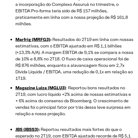
a incorporação do Complexo Assuruá no trimestre, o
EBITDA Pro-forma teria sido de R$ 157 milhões,
praticamente em linha com a nossa projeção de R$ 161,8
milhões.
Marfrig (MRFG3)
:
Resultados do 2T19 em linha com nossas
estimativas, com o EBITDA ajustado em R$ 1,1 bilhões
(+13,3% A/A). A margem EBITDA de 9,1% se compara a nossa
de 10% e 8,8% no 2T18. O fluxo de caixa operacional foi de
R$ 876 milhões, enquanto a alavancagem ficou em 2,7x
Dívida Líquida / EBITDA, uma redução de 0,1x em relação ao
1T19.
Magazine Luiza (MGLU3)
: Reportou bons resultados no
2T19, com lucro líquido +2% acima de nossas estimativas e
+ 6% acima do consenso da Bloomberg. O crescimento de
vendas foi o principal fator por trás dessa leve surpresa em
relação a nossa projeção.
JBS (JBSS3)
:
Reportou resultados mais fortes do que o
esperado no 2T19, com EBITDA ajustado recorde de R$ 5,1