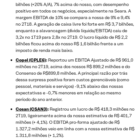
bilhões (+20% A/A), 7% acima do nosso, com desempenho
positivo em todos os negócios, especialmente na Seara. A
margem EBITDA de 10% se compara a nossa de 9% e 9,4%
no 2T18. A geração de caixa livre foi forte em R$ 3,7 bilhões,
enquanto a alavancagem (dívida líquida/EBITDA) caiu de
3,2x no 1T19 para 2,8x no 2T19. O lucro líquido de R$ 2,2
bilhões ficou acima do nosso R$ 1,6 bilhão frente a um
imposto de renda mais baixo.
Copel (CPLE6)
:
Reportou um EBITDA Ajustado de R$ 961,0
milhões no 2T19, acima dos nossos R$ 899,2 milhões e do
Consenso de R$899,8 milhões. A principal razão por trás
dessa surpresa positiva foram custos gerenciáveis (como
pessoal, materiais e serviços) -9,1% abaixo das nossas
expectativas e -0,7% menores em relação ao mesmo
período do ano anterior.
Cosan (CSAN3)
:
Registrou um lucro de R$ 418,3 milhões no
2T19, ligeiramente acima da nossa estimativa de R$ 401,7
milhões (+ 4,1%). O EBITDA pro-forma ajustado de R$
1.327,2 milhões veio em linha com a nossa estimativa de R$
1.311,8 milhões (+ 1,2%).