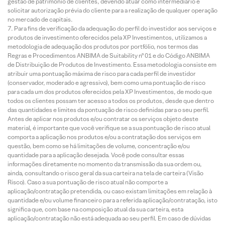
gestão de patrimônio de clientes, devendo atuar como intermediário e
solicitar autorização prévia do cliente para a realização de qualquer operação
no mercado de capitais.
Para fins de verificação da adequação do perfil do investidor aos serviços e
produtos de investimento oferecidos pela XP Investimentos, utilizamos a
metodologia de adequação dos produtos por portfólio, nos termos das
Regras e Procedimentos ANBIMA de Suitability nº 01 e do Código ANBIMA
de Distribuição de Produtos de Investimento. Essa metodologia consiste em
atribuir uma pontuação máxima de risco para cada perfil de investidor
(conservador, moderado e agressivo), bem como uma pontuação de risco
para cada um dos produtos oferecidos pela XP Investimentos, de modo que
todos os clientes possam ter acesso a todos os produtos, desde que dentro
das quantidades e limites da pontuação de risco definidas para o seu perfil.
Antes de aplicar nos produtos e/ou contratar os serviços objeto deste
material, é importante que você verifique se a sua pontuação de risco atual
comporta a aplicação nos produtos e/ou a contratação dos serviços em
questão, bem como se há limitações de volume, concentração e/ou
quantidade para a aplicação desejada. Você pode consultar essas
informações diretamente no momento da transmissão da sua ordem ou,
ainda, consultando o risco geral da sua carteira na tela de carteira (Visão
Risco). Caso a sua pontuação de risco atual não comporte a
aplicação/contratação pretendida, ou caso existam limitações em relação à
quantidade e/ou volume financeiro para a referida aplicação/contratação, isto
significa que, com base na composição atual da sua carteira, esta
aplicação/contratação não está adequada ao seu perfil. Em caso de dúvidas