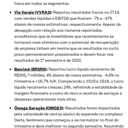
fraca em todos os segmentos.
Via Varejo (VVRA3)
:
Reportou resultados fracos no 2T19,
com vendas líquidas e EBITDA que ficaram -7% e -47%
abaixo de nossas estimativas, respectivamente. Apesar da
decepção com relação aos números reportados,
acreditamos que os investidores que recentemente se
tornaram mais otimistas com o potencial de recuperação
da empresa tinham em mente que os resultados no curto
prazo permaneceriam pressionados e devem focar nos
resultados do 2º semestre e de 2020.
Banrisul (BRSR6)
:
Reportou lucro líquido recorrente de
R$305,7 milhões, 4% abaixo da nossa estimativa, -4,6% no
trimestre e +16,7% A/A. Comparando o 1S19 e 1S18, o lucro
líquido recorrente cresceu 24%, refletindo a estabilidade da
margem financeira e custo do risco e receitas de serviços e
despesas operacionais mais altas.
Ômega Geração (OMGE3)
:
Resultados foram impactados
pela velocidade de ventos abaixo do esperado no complexo
Delta, fenômeno que começou a se normalizar no final do
trimestre e deve melhorar no segundo semestre. Assumindo