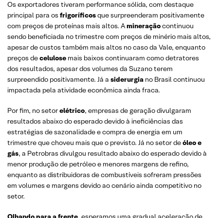
Os exportadores tiveram performance sólida, com destaque
principal para os
frigoríficos
que surpreenderam positivamente
com preços de proteínas mais altos. A
mineração
continuou
sendo beneficiada no trimestre com preços de minério mais altos,
apesar de custos também mais altos no caso da Vale, enquanto
preços de
celulose
mais baixos continuaram como detratores
dos resultados, apesar dos volumes da Suzano terem
surpreendido positivamente. Já a
siderurgia
no Brasil continuou
impactada pela atividade econômica ainda fraca.
Por fim, no setor
elétrico
, empresas de geração divulgaram
resultados abaixo do esperado devido à ineficiências das
estratégias de sazonalidade e compra de energia em um
trimestre que choveu mais que o previsto. Já no setor de
óleo e
gás
, a Petrobras divulgou resultado abaixo do esperado devido à
menor produção de petróleo e menores margens de refino,
enquanto as distribuidoras de combustíveis sofreram pressões
em volumes e margens devido ao cenário ainda competitivo no
setor.
Olhando para a frente
, esperamos uma gradual aceleração de