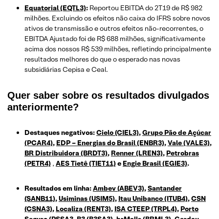
Equatorial (EQTL3)
:
Reportou EBITDA do 2T19 de R$ 982
milhões. Excluindo os efeitos não caixa do IFRS sobre novos
ativos de transmissão e outros efeitos não-recorrentes, o
EBITDA Ajustado foi de R$ 688 milhões, significativamente
acima dos nossos R$ 539 milhões, refletindo principalmente
resultados melhores do que o esperado nas novas
subsidiárias Cepisa e Ceal.
Quer saber sobre os resultados divulgados
anteriormente?
Destaques negativos:
Cielo (CIEL3)
,
Grupo Pão de Açúcar
(PCAR4)
,
EDP – Energias do Brasil (ENBR3)
,
Vale (VALE3)
,
BR Distribuidora (BRDT3)
,
Renner (LREN3)
,
Petrobras
(PETR4)
,
AES Tietê (TIET11)
e
Engie Brasil (EGIE3)
.
Resultados em linha:
Ambev (ABEV3)
,
Santander
(SANB11)
,
Usiminas (USIM5)
,
Itau Unibanco (ITUB4)
,
CSN
(CSNA3)
,
Localiza (RENT3)
,
ISA CTEEP (TRPL4)
,
Porto
Seguro (PSSA3
,
B3 (B3SA3)
,
brMalls (BRML3)
,
Gerdau