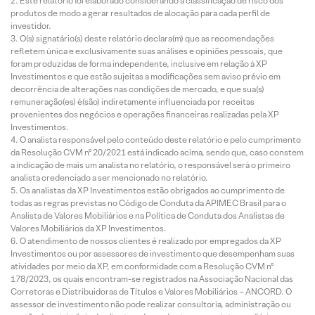
Este relatório foi elaborado considerando a classificação de risco dos
produtos de modo a gerar resultados de alocação para cada perfil de
investidor.
O(s) signatário(s) deste relatório declara(m) que as recomendações
refletem única e exclusivamente suas análises e opiniões pessoais, que
foram produzidas de forma independente, inclusive em relação à XP
Investimentos e que estão sujeitas a modificações sem aviso prévio em
decorrência de alterações nas condições de mercado, e que sua(s)
remuneração(es) é(são) indiretamente influenciada por receitas
provenientes dos negócios e operações financeiras realizadas pela XP
Investimentos.
O analista responsável pelo conteúdo deste relatório e pelo cumprimento
da Resolução CVM nº 20/2021 está indicado acima, sendo que, caso constem
a indicação de mais um analista no relatório, o responsável será o primeiro
analista credenciado a ser mencionado no relatório.
Os analistas da XP Investimentos estão obrigados ao cumprimento de
todas as regras previstas no Código de Conduta da APIMEC Brasil para o
Analista de Valores Mobiliários e na Política de Conduta dos Analistas de
Valores Mobiliários da XP Investimentos.
O atendimento de nossos clientes é realizado por empregados da XP
Investimentos ou por assessores de investimento que desempenham suas
atividades por meio da XP, em conformidade com a Resolução CVM nº
178/2023, os quais encontram-se registrados na Associação Nacional das
Corretoras e Distribuidoras de Títulos e Valores Mobiliários – ANCORD. O
assessor de investimento não pode realizar consultoria, administração ou