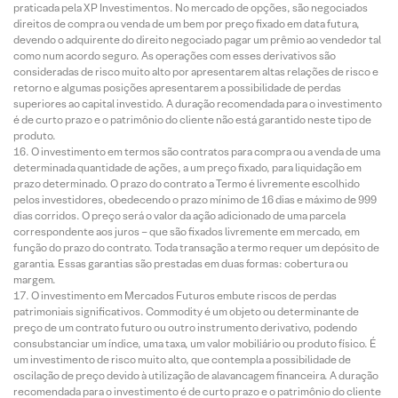
praticada pela XP Investimentos. No mercado de opções, são negociados
direitos de compra ou venda de um bem por preço fixado em data futura,
devendo o adquirente do direito negociado pagar um prêmio ao vendedor tal
como num acordo seguro. As operações com esses derivativos são
consideradas de risco muito alto por apresentarem altas relações de risco e
retorno e algumas posições apresentarem a possibilidade de perdas
superiores ao capital investido. A duração recomendada para o investimento
é de curto prazo e o patrimônio do cliente não está garantido neste tipo de
produto.
O investimento em termos são contratos para compra ou a venda de uma
determinada quantidade de ações, a um preço fixado, para liquidação em
prazo determinado. O prazo do contrato a Termo é livremente escolhido
pelos investidores, obedecendo o prazo mínimo de 16 dias e máximo de 999
dias corridos. O preço será o valor da ação adicionado de uma parcela
correspondente aos juros – que são fixados livremente em mercado, em
função do prazo do contrato. Toda transação a termo requer um depósito de
garantia. Essas garantias são prestadas em duas formas: cobertura ou
margem.
O investimento em Mercados Futuros embute riscos de perdas
patrimoniais significativos. Commodity é um objeto ou determinante de
preço de um contrato futuro ou outro instrumento derivativo, podendo
consubstanciar um índice, uma taxa, um valor mobiliário ou produto físico. É
um investimento de risco muito alto, que contempla a possibilidade de
oscilação de preço devido à utilização de alavancagem financeira. A duração
recomendada para o investimento é de curto prazo e o patrimônio do cliente