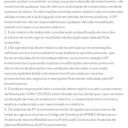
possam auxiliar o investidor a tomar sua própria decisão de investimento, não
constituindo qualquer tipo de oferta ou solicitação de compra e/ou venda de
qualquer produto. As informações contidas neste relatório são consideradas
válidas na data de sua divulgação e foram obtidas de fontes públicas. A XP
Investimentos não se responsabiliza por qualquer decisão tomada pelo
cliente com base no presente relatório.
Este relatório foi elaborado considerando a classificação de risco dos
produtos de modo a gerar resultados de alocação para cada perfil de
investidor.
O(s) signatário(s) deste relatório declara(m) que as recomendações
refletem única e exclusivamente suas análises e opiniões pessoais, que
foram produzidas de forma independente, inclusive em relação à XP
Investimentos e que estão sujeitas a modificações sem aviso prévio em
decorrência de alterações nas condições de mercado, e que sua(s)
remuneração(es) é(são) indiretamente influenciada por receitas
provenientes dos negócios e operações financeiras realizadas pela XP
Investimentos.
O analista responsável pelo conteúdo deste relatório e pelo cumprimento
da Resolução CVM nº 20/2021 está indicado acima, sendo que, caso constem
a indicação de mais um analista no relatório, o responsável será o primeiro
analista credenciado a ser mencionado no relatório.
Os analistas da XP Investimentos estão obrigados ao cumprimento de
todas as regras previstas no Código de Conduta da APIMEC Brasil para o
Analista de Valores Mobiliários e na Política de Conduta dos Analistas de
Valores Mobiliários da XP Investimentos.