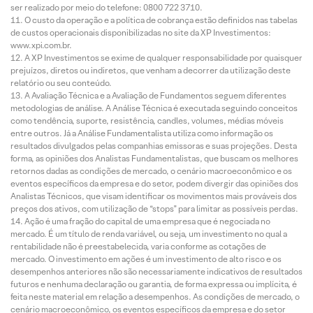
ser realizado por meio do telefone: 0800 722 3710.
O custo da operação e a política de cobrança estão definidos nas tabelas
de custos operacionais disponibilizadas no site da XP Investimentos:
www.xpi.com.br.
A XP Investimentos se exime de qualquer responsabilidade por quaisquer
prejuízos, diretos ou indiretos, que venham a decorrer da utilização deste
relatório ou seu conteúdo.
A Avaliação Técnica e a Avaliação de Fundamentos seguem diferentes
metodologias de análise. A Análise Técnica é executada seguindo conceitos
como tendência, suporte, resistência, candles, volumes, médias móveis
entre outros. Já a Análise Fundamentalista utiliza como informação os
resultados divulgados pelas companhias emissoras e suas projeções. Desta
forma, as opiniões dos Analistas Fundamentalistas, que buscam os melhores
retornos dadas as condições de mercado, o cenário macroeconômico e os
eventos específicos da empresa e do setor, podem divergir das opiniões dos
Analistas Técnicos, que visam identificar os movimentos mais prováveis dos
preços dos ativos, com utilização de “stops” para limitar as possíveis perdas.
Ação é uma fração do capital de uma empresa que é negociada no
mercado. É um título de renda variável, ou seja, um investimento no qual a
rentabilidade não é preestabelecida, varia conforme as cotações de
mercado. O investimento em ações é um investimento de alto risco e os
desempenhos anteriores não são necessariamente indicativos de resultados
futuros e nenhuma declaração ou garantia, de forma expressa ou implícita, é
feita neste material em relação a desempenhos. As condições de mercado, o
cenário macroeconômico, os eventos específicos da empresa e do setor