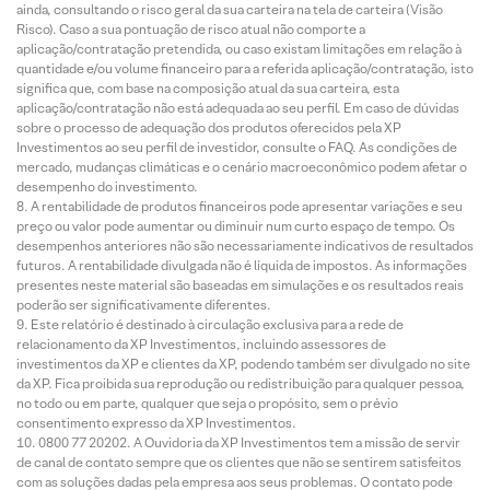
ainda, consultando o risco geral da sua carteira na tela de carteira (Visão
Risco). Caso a sua pontuação de risco atual não comporte a
aplicação/contratação pretendida, ou caso existam limitações em relação à
quantidade e/ou volume financeiro para a referida aplicação/contratação, isto
significa que, com base na composição atual da sua carteira, esta
aplicação/contratação não está adequada ao seu perfil. Em caso de dúvidas
sobre o processo de adequação dos produtos oferecidos pela XP
Investimentos ao seu perfil de investidor, consulte o FAQ. As condições de
mercado, mudanças climáticas e o cenário macroeconômico podem afetar o
desempenho do investimento.
A rentabilidade de produtos financeiros pode apresentar variações e seu
preço ou valor pode aumentar ou diminuir num curto espaço de tempo. Os
desempenhos anteriores não são necessariamente indicativos de resultados
futuros. A rentabilidade divulgada não é líquida de impostos. As informações
presentes neste material são baseadas em simulações e os resultados reais
poderão ser significativamente diferentes.
Este relatório é destinado à circulação exclusiva para a rede de
relacionamento da XP Investimentos, incluindo assessores de
investimentos da XP e clientes da XP, podendo também ser divulgado no site
da XP. Fica proibida sua reprodução ou redistribuição para qualquer pessoa,
no todo ou em parte, qualquer que seja o propósito, sem o prévio
consentimento expresso da XP Investimentos.
0800 77 20202. A Ouvidoria da XP Investimentos tem a missão de servir
de canal de contato sempre que os clientes que não se sentirem satisfeitos
com as soluções dadas pela empresa aos seus problemas. O contato pode