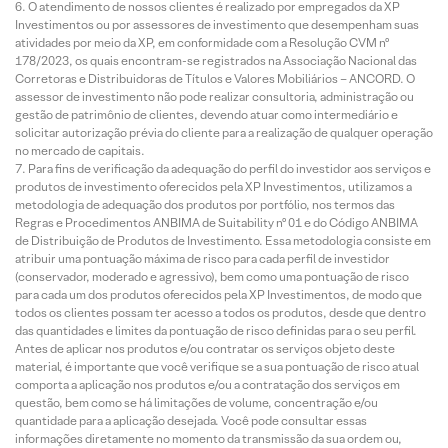
O atendimento de nossos clientes é realizado por empregados da XP
Investimentos ou por assessores de investimento que desempenham suas
atividades por meio da XP, em conformidade com a Resolução CVM nº
178/2023, os quais encontram-se registrados na Associação Nacional das
Corretoras e Distribuidoras de Títulos e Valores Mobiliários – ANCORD. O
assessor de investimento não pode realizar consultoria, administração ou
gestão de patrimônio de clientes, devendo atuar como intermediário e
solicitar autorização prévia do cliente para a realização de qualquer operação
no mercado de capitais.
Para fins de verificação da adequação do perfil do investidor aos serviços e
produtos de investimento oferecidos pela XP Investimentos, utilizamos a
metodologia de adequação dos produtos por portfólio, nos termos das
Regras e Procedimentos ANBIMA de Suitability nº 01 e do Código ANBIMA
de Distribuição de Produtos de Investimento. Essa metodologia consiste em
atribuir uma pontuação máxima de risco para cada perfil de investidor
(conservador, moderado e agressivo), bem como uma pontuação de risco
para cada um dos produtos oferecidos pela XP Investimentos, de modo que
todos os clientes possam ter acesso a todos os produtos, desde que dentro
das quantidades e limites da pontuação de risco definidas para o seu perfil.
Antes de aplicar nos produtos e/ou contratar os serviços objeto deste
material, é importante que você verifique se a sua pontuação de risco atual
comporta a aplicação nos produtos e/ou a contratação dos serviços em
questão, bem como se há limitações de volume, concentração e/ou
quantidade para a aplicação desejada. Você pode consultar essas
informações diretamente no momento da transmissão da sua ordem ou,