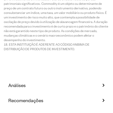
patrimoniais significativos. Commodity é um objeto ou determinante de
preço de um contrato futuro ou outro instrumento derivativo, podendo
consubstanciar um índice, uma taxa, um valor mobiliário ou produto físico. É
um investimento de risco muito alto, que contempla a possibilidade de
oscilação de preço devido à utilização de alavancagem financeira. A duração
recomendada para o investimento é de curto prazo e o patrimônio do cliente
não está garantido neste tipo de produto. As condições de mercado,
mudanças climáticas e o cenário macroeconômico podem afetar o
desempenho do investimento.
ESTA INSTITUIÇÃO É ADERENTE AO CÓDIGO ANBIMA DE
DISTRIBUIÇÃO DE PRODUTOS DE INVESTIMENTO.
Análises
Recomendações