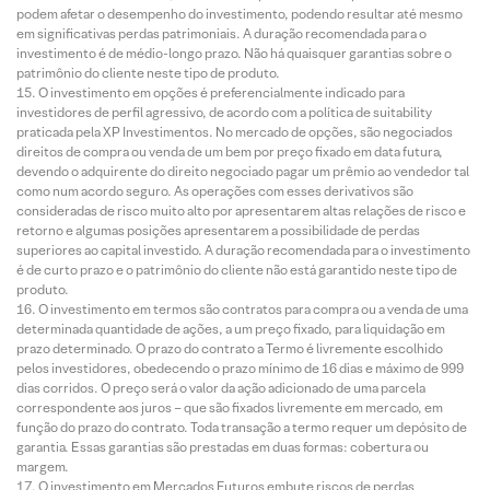
podem afetar o desempenho do investimento, podendo resultar até mesmo
em significativas perdas patrimoniais. A duração recomendada para o
investimento é de médio-longo prazo. Não há quaisquer garantias sobre o
patrimônio do cliente neste tipo de produto.
O investimento em opções é preferencialmente indicado para
investidores de perfil agressivo, de acordo com a política de suitability
praticada pela XP Investimentos. No mercado de opções, são negociados
direitos de compra ou venda de um bem por preço fixado em data futura,
devendo o adquirente do direito negociado pagar um prêmio ao vendedor tal
como num acordo seguro. As operações com esses derivativos são
consideradas de risco muito alto por apresentarem altas relações de risco e
retorno e algumas posições apresentarem a possibilidade de perdas
superiores ao capital investido. A duração recomendada para o investimento
é de curto prazo e o patrimônio do cliente não está garantido neste tipo de
produto.
O investimento em termos são contratos para compra ou a venda de uma
determinada quantidade de ações, a um preço fixado, para liquidação em
prazo determinado. O prazo do contrato a Termo é livremente escolhido
pelos investidores, obedecendo o prazo mínimo de 16 dias e máximo de 999
dias corridos. O preço será o valor da ação adicionado de uma parcela
correspondente aos juros – que são fixados livremente em mercado, em
função do prazo do contrato. Toda transação a termo requer um depósito de
garantia. Essas garantias são prestadas em duas formas: cobertura ou
margem.
O investimento em Mercados Futuros embute riscos de perdas