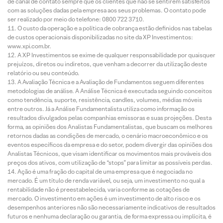
de canal de contato sempre que os clientes que não se sentirem satisfeitos
com as soluções dadas pela empresa aos seus problemas. O contato pode
ser realizado por meio do telefone: 0800 722 3710.
O custo da operação e a política de cobrança estão definidos nas tabelas
de custos operacionais disponibilizadas no site da XP Investimentos:
www.xpi.com.br.
A XP Investimentos se exime de qualquer responsabilidade por quaisquer
prejuízos, diretos ou indiretos, que venham a decorrer da utilização deste
relatório ou seu conteúdo.
A Avaliação Técnica e a Avaliação de Fundamentos seguem diferentes
metodologias de análise. A Análise Técnica é executada seguindo conceitos
como tendência, suporte, resistência, candles, volumes, médias móveis
entre outros. Já a Análise Fundamentalista utiliza como informação os
resultados divulgados pelas companhias emissoras e suas projeções. Desta
forma, as opiniões dos Analistas Fundamentalistas, que buscam os melhores
retornos dadas as condições de mercado, o cenário macroeconômico e os
eventos específicos da empresa e do setor, podem divergir das opiniões dos
Analistas Técnicos, que visam identificar os movimentos mais prováveis dos
preços dos ativos, com utilização de “stops” para limitar as possíveis perdas.
Ação é uma fração do capital de uma empresa que é negociada no
mercado. É um título de renda variável, ou seja, um investimento no qual a
rentabilidade não é preestabelecida, varia conforme as cotações de
mercado. O investimento em ações é um investimento de alto risco e os
desempenhos anteriores não são necessariamente indicativos de resultados
futuros e nenhuma declaração ou garantia, de forma expressa ou implícita, é