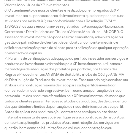
Valores Mobiliários da XP Investimentos.
O atendimento de nossos clientes é realizado por empregados da XP
Investimentos ou por assessores de investimento que desempenham suas
atividades por meio da XP, em conformidade com a Resolução CVM nº
178/2023, os quais encontram-se registrados na Associação Nacional das
Corretoras e Distribuidoras de Títulos e Valores Mobiliários – ANCORD. O
assessor de investimento não pode realizar consultoria, administração ou
gestão de patrimônio de clientes, devendo atuar como intermediário e
solicitar autorização prévia do cliente para a realização de qualquer operação
no mercado de capitais.
Para fins de verificação da adequação do perfil do investidor aos serviços e
produtos de investimento oferecidos pela XP Investimentos, utilizamos a
metodologia de adequação dos produtos por portfólio, nos termos das
Regras e Procedimentos ANBIMA de Suitability nº 01 e do Código ANBIMA
de Distribuição de Produtos de Investimento. Essa metodologia consiste em
atribuir uma pontuação máxima de risco para cada perfil de investidor
(conservador, moderado e agressivo), bem como uma pontuação de risco
para cada um dos produtos oferecidos pela XP Investimentos, de modo que
todos os clientes possam ter acesso a todos os produtos, desde que dentro
das quantidades e limites da pontuação de risco definidas para o seu perfil.
Antes de aplicar nos produtos e/ou contratar os serviços objeto deste
material, é importante que você verifique se a sua pontuação de risco atual
comporta a aplicação nos produtos e/ou a contratação dos serviços em
questão, bem como se há limitações de volume, concentração e/ou