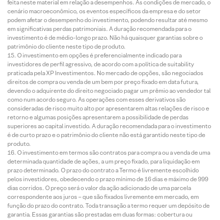
feita neste material em relação a desempenhos. As condições de mercado, o
cenário macroeconômico, os eventos específicos da empresa e do setor
podem afetar o desempenho do investimento, podendo resultar até mesmo
em significativas perdas patrimoniais. A duração recomendada para o
investimento é de médio-longo prazo. Não há quaisquer garantias sobre o
patrimônio do cliente neste tipo de produto.
O investimento em opções é preferencialmente indicado para
investidores de perfil agressivo, de acordo com a política de suitability
praticada pela XP Investimentos. No mercado de opções, são negociados
direitos de compra ou venda de um bem por preço fixado em data futura,
devendo o adquirente do direito negociado pagar um prêmio ao vendedor tal
como num acordo seguro. As operações com esses derivativos são
consideradas de risco muito alto por apresentarem altas relações de risco e
retorno e algumas posições apresentarem a possibilidade de perdas
superiores ao capital investido. A duração recomendada para o investimento
é de curto prazo e o patrimônio do cliente não está garantido neste tipo de
produto.
O investimento em termos são contratos para compra ou a venda de uma
determinada quantidade de ações, a um preço fixado, para liquidação em
prazo determinado. O prazo do contrato a Termo é livremente escolhido
pelos investidores, obedecendo o prazo mínimo de 16 dias e máximo de 999
dias corridos. O preço será o valor da ação adicionado de uma parcela
correspondente aos juros – que são fixados livremente em mercado, em
função do prazo do contrato. Toda transação a termo requer um depósito de
garantia. Essas garantias são prestadas em duas formas: cobertura ou