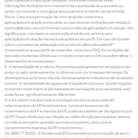
quantidade para a aplicação desejada. Você pode consultar essas
informações diretamente no momento da transmissão da sua ordem ou,
ainda, consultando o risco geral da sua carteira na tela de carteira (Visão
Risco). Caso a sua pontuação de risco atual não comporte a
aplicação/contratação pretendida, ou caso existam limitações em relação à
quantidade e/ou volume financeiro para a referida aplicação/contratação, isto
significa que, com base na composição atual da sua carteira, esta
aplicação/contratação não está adequada ao seu perfil. Em caso de dúvidas
sobre o processo de adequação dos produtos oferecidos pela XP
Investimentos ao seu perfil de investidor, consulte o FAQ. As condições de
mercado, mudanças climáticas e o cenário macroeconômico podem afetar o
desempenho do investimento.
A rentabilidade de produtos financeiros pode apresentar variações e seu
preço ou valor pode aumentar ou diminuir num curto espaço de tempo. Os
desempenhos anteriores não são necessariamente indicativos de resultados
futuros. A rentabilidade divulgada não é líquida de impostos. As informações
presentes neste material são baseadas em simulações e os resultados reais
poderão ser significativamente diferentes.
Este relatório é destinado à circulação exclusiva para a rede de
relacionamento da XP Investimentos, incluindo assessores de
investimentos da XP e clientes da XP, podendo também ser divulgado no site
da XP. Fica proibida sua reprodução ou redistribuição para qualquer pessoa,
no todo ou em parte, qualquer que seja o propósito, sem o prévio
consentimento expresso da XP Investimentos.
0800 77 20202. A Ouvidoria da XP Investimentos tem a missão de servir