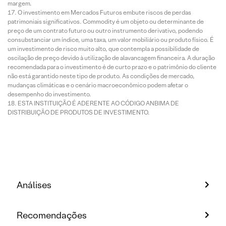
margem.
O investimento em Mercados Futuros embute riscos de perdas
patrimoniais significativos. Commodity é um objeto ou determinante de
preço de um contrato futuro ou outro instrumento derivativo, podendo
consubstanciar um índice, uma taxa, um valor mobiliário ou produto físico. É
um investimento de risco muito alto, que contempla a possibilidade de
oscilação de preço devido à utilização de alavancagem financeira. A duração
recomendada para o investimento é de curto prazo e o patrimônio do cliente
não está garantido neste tipo de produto. As condições de mercado,
mudanças climáticas e o cenário macroeconômico podem afetar o
desempenho do investimento.
ESTA INSTITUIÇÃO É ADERENTE AO CÓDIGO ANBIMA DE
DISTRIBUIÇÃO DE PRODUTOS DE INVESTIMENTO.
Análises
Recomendações