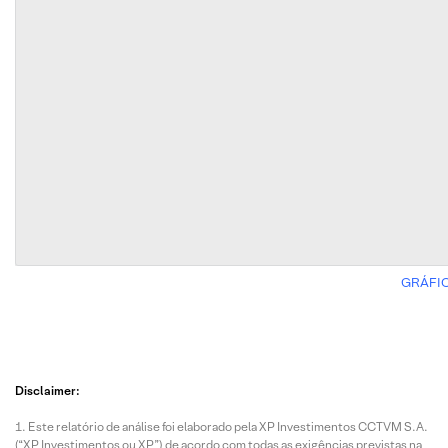
GRÁFI
Disclaimer:
Este relatório de análise foi elaborado pela XP Investimentos CCTVM S.A.
(“XP Investimentos ou XP”) de acordo com todas as exigências previstas na