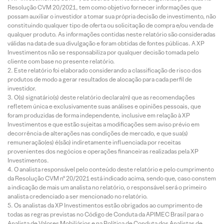
Resolução CVM 20/2021, tem como objetivo fornecer informações que
possam auxiliar o investidor a tomar sua própria decisão de investimento, não
constituindo qualquer tipo de oferta ou solicitação de compra e/ou venda de
qualquer produto. As informações contidas neste relatório são consideradas
válidas na data de sua divulgação e foram obtidas de fontes públicas. A XP
Investimentos não se responsabiliza por qualquer decisão tomada pelo
cliente com base no presente relatório.
Este relatório foi elaborado considerando a classificação de risco dos
produtos de modo a gerar resultados de alocação para cada perfil de
investidor.
O(s) signatário(s) deste relatório declara(m) que as recomendações
refletem única e exclusivamente suas análises e opiniões pessoais, que
foram produzidas de forma independente, inclusive em relação à XP
Investimentos e que estão sujeitas a modificações sem aviso prévio em
decorrência de alterações nas condições de mercado, e que sua(s)
remuneração(es) é(são) indiretamente influenciada por receitas
provenientes dos negócios e operações financeiras realizadas pela XP
Investimentos.
O analista responsável pelo conteúdo deste relatório e pelo cumprimento
da Resolução CVM nº 20/2021 está indicado acima, sendo que, caso constem
a indicação de mais um analista no relatório, o responsável será o primeiro
analista credenciado a ser mencionado no relatório.
Os analistas da XP Investimentos estão obrigados ao cumprimento de
todas as regras previstas no Código de Conduta da APIMEC Brasil para o
Analista de Valores Mobiliários e na Política de Conduta dos Analistas de