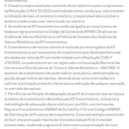
Investimentos.
O analista responsável pelo conteúdo deste relatório e pelo cumprimento
da Resolução CVM nº 20/2021 está indicado acima, sendo que, caso constem
a indicação de mais um analista no relatório, o responsável será o primeiro
analista credenciado a ser mencionado no relatório.
Os analistas da XP Investimentos estão obrigados ao cumprimento de
todas as regras previstas no Código de Conduta da APIMEC Brasil para o
Analista de Valores Mobiliários e na Política de Conduta dos Analistas de
Valores Mobiliários da XP Investimentos.
O atendimento de nossos clientes é realizado por empregados da XP
Investimentos ou por assessores de investimento que desempenham suas
atividades por meio da XP, em conformidade com a Resolução CVM nº
178/2023, os quais encontram-se registrados na Associação Nacional das
Corretoras e Distribuidoras de Títulos e Valores Mobiliários – ANCORD. O
assessor de investimento não pode realizar consultoria, administração ou
gestão de patrimônio de clientes, devendo atuar como intermediário e
solicitar autorização prévia do cliente para a realização de qualquer operação
no mercado de capitais.
Para fins de verificação da adequação do perfil do investidor aos serviços e
produtos de investimento oferecidos pela XP Investimentos, utilizamos a
metodologia de adequação dos produtos por portfólio, nos termos das
Regras e Procedimentos ANBIMA de Suitability nº 01 e do Código ANBIMA
de Distribuição de Produtos de Investimento. Essa metodologia consiste em
atribuir uma pontuação máxima de risco para cada perfil de investidor
(conservador, moderado e agressivo), bem como uma pontuação de risco