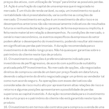
preços dos ativos, com utilização de “stops” para limitar as possíveis perdas.
Ação é uma fração do capital de uma empresa que é negociada no
mercado. É um título de renda variável, ou seja, um investimento no qual a
rentabilidade não é preestabelecida, varia conforme as cotações de
mercado. O investimento em ações é um investimento de alto risco e os
desempenhos anteriores não são necessariamente indicativos de resultados
futuros e nenhuma declaração ou garantia, de forma expressa ou implícita, é
feita neste material em relação a desempenhos. As condições de mercado, o
cenário macroeconômico, os eventos específicos da empresa e do setor
podem afetar o desempenho do investimento, podendo resultar até mesmo
em significativas perdas patrimoniais. A duração recomendada para o
investimento é de médio-longo prazo. Não há quaisquer garantias sobre o
patrimônio do cliente neste tipo de produto.
O investimento em opções é preferencialmente indicado para
investidores de perfil agressivo, de acordo com a política de suitability
praticada pela XP Investimentos. No mercado de opções, são negociados
direitos de compra ou venda de um bem por preço fixado em data futura,
devendo o adquirente do direito negociado pagar um prêmio ao vendedor tal
como num acordo seguro. As operações com esses derivativos são
consideradas de risco muito alto por apresentarem altas relações de risco e
retorno e algumas posições apresentarem a possibilidade de perdas
superiores ao capital investido. A duração recomendada para o investimento
é de curto prazo e o patrimônio do cliente não está garantido neste tipo de
produto.
O investimento em termos são contratos para compra ou a venda de uma