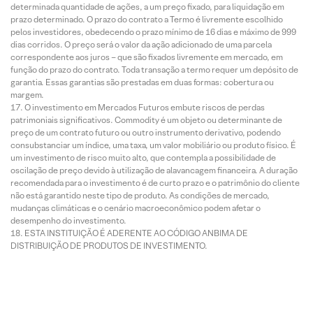
determinada quantidade de ações, a um preço fixado, para liquidação em
prazo determinado. O prazo do contrato a Termo é livremente escolhido
pelos investidores, obedecendo o prazo mínimo de 16 dias e máximo de 999
dias corridos. O preço será o valor da ação adicionado de uma parcela
correspondente aos juros – que são fixados livremente em mercado, em
função do prazo do contrato. Toda transação a termo requer um depósito de
garantia. Essas garantias são prestadas em duas formas: cobertura ou
margem.
O investimento em Mercados Futuros embute riscos de perdas
patrimoniais significativos. Commodity é um objeto ou determinante de
preço de um contrato futuro ou outro instrumento derivativo, podendo
consubstanciar um índice, uma taxa, um valor mobiliário ou produto físico. É
um investimento de risco muito alto, que contempla a possibilidade de
oscilação de preço devido à utilização de alavancagem financeira. A duração
recomendada para o investimento é de curto prazo e o patrimônio do cliente
não está garantido neste tipo de produto. As condições de mercado,
mudanças climáticas e o cenário macroeconômico podem afetar o
desempenho do investimento.
ESTA INSTITUIÇÃO É ADERENTE AO CÓDIGO ANBIMA DE
DISTRIBUIÇÃO DE PRODUTOS DE INVESTIMENTO.