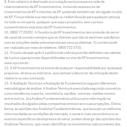
Este relatório é destinado à circulação exclusiva para a rede de
relacionamento da XP Investimentos, incluindo assessores de
investimentos da XP e clientes da XP, podendo também ser divulgado no site
da XP. Fica proibida sua reprodução ou redistribuição para qualquer pessoa,
no todo ou em parte, qualquer que seja o propósito, sem o prévio
consentimento expresso da XP Investimentos.
0800 77 20202. A Ouvidoria da XP Investimentos tem a missão de servir
de canal de contato sempre que os clientes que não se sentirem satisfeitos
com as soluções dadas pela empresa aos seus problemas. O contato pode
ser realizado por meio do telefone: 0800 722 3710.
O custo da operação e a política de cobrança estão definidos nas tabelas
de custos operacionais disponibilizadas no site da XP Investimentos:
www.xpi.com.br.
A XP Investimentos se exime de qualquer responsabilidade por quaisquer
prejuízos, diretos ou indiretos, que venham a decorrer da utilização deste
relatório ou seu conteúdo.
A Avaliação Técnica e a Avaliação de Fundamentos seguem diferentes
metodologias de análise. A Análise Técnica é executada seguindo conceitos
como tendência, suporte, resistência, candles, volumes, médias móveis
entre outros. Já a Análise Fundamentalista utiliza como informação os
resultados divulgados pelas companhias emissoras e suas projeções. Desta
forma, as opiniões dos Analistas Fundamentalistas, que buscam os melhores
retornos dadas as condições de mercado, o cenário macroeconômico e os
eventos específicos da empresa e do setor, podem divergir das opiniões dos
Analistas Técnicos, que visam identificar os movimentos mais prováveis dos