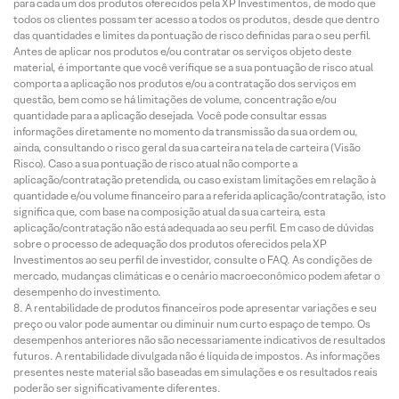
para cada um dos produtos oferecidos pela XP Investimentos, de modo que
todos os clientes possam ter acesso a todos os produtos, desde que dentro
das quantidades e limites da pontuação de risco definidas para o seu perfil.
Antes de aplicar nos produtos e/ou contratar os serviços objeto deste
material, é importante que você verifique se a sua pontuação de risco atual
comporta a aplicação nos produtos e/ou a contratação dos serviços em
questão, bem como se há limitações de volume, concentração e/ou
quantidade para a aplicação desejada. Você pode consultar essas
informações diretamente no momento da transmissão da sua ordem ou,
ainda, consultando o risco geral da sua carteira na tela de carteira (Visão
Risco). Caso a sua pontuação de risco atual não comporte a
aplicação/contratação pretendida, ou caso existam limitações em relação à
quantidade e/ou volume financeiro para a referida aplicação/contratação, isto
significa que, com base na composição atual da sua carteira, esta
aplicação/contratação não está adequada ao seu perfil. Em caso de dúvidas
sobre o processo de adequação dos produtos oferecidos pela XP
Investimentos ao seu perfil de investidor, consulte o FAQ. As condições de
mercado, mudanças climáticas e o cenário macroeconômico podem afetar o
desempenho do investimento.
A rentabilidade de produtos financeiros pode apresentar variações e seu
preço ou valor pode aumentar ou diminuir num curto espaço de tempo. Os
desempenhos anteriores não são necessariamente indicativos de resultados
futuros. A rentabilidade divulgada não é líquida de impostos. As informações
presentes neste material são baseadas em simulações e os resultados reais
poderão ser significativamente diferentes.