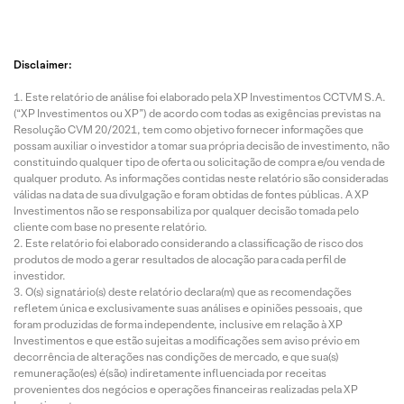
Disclaimer:
Este relatório de análise foi elaborado pela XP Investimentos CCTVM S.A.
(“XP Investimentos ou XP”) de acordo com todas as exigências previstas na
Resolução CVM 20/2021, tem como objetivo fornecer informações que
possam auxiliar o investidor a tomar sua própria decisão de investimento, não
constituindo qualquer tipo de oferta ou solicitação de compra e/ou venda de
qualquer produto. As informações contidas neste relatório são consideradas
válidas na data de sua divulgação e foram obtidas de fontes públicas. A XP
Investimentos não se responsabiliza por qualquer decisão tomada pelo
cliente com base no presente relatório.
Este relatório foi elaborado considerando a classificação de risco dos
produtos de modo a gerar resultados de alocação para cada perfil de
investidor.
O(s) signatário(s) deste relatório declara(m) que as recomendações
refletem única e exclusivamente suas análises e opiniões pessoais, que
foram produzidas de forma independente, inclusive em relação à XP
Investimentos e que estão sujeitas a modificações sem aviso prévio em
decorrência de alterações nas condições de mercado, e que sua(s)
remuneração(es) é(são) indiretamente influenciada por receitas
provenientes dos negócios e operações financeiras realizadas pela XP