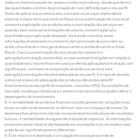
todos os clientes possam ter acesso a todos os produtos, desde que dentro
das quantidades e limites da pontuação de risco definidas para o seu perfil.
Antes de aplicar nos produtos e/ou contratar os serviços objeto deste
material, é importante que você verifique se a sua pontuação de risco atual
comporta a aplicação nos produtos e/ou a contratação dos serviços em
questão, bem como se há limitações de volume, concentração e/ou
quantidade para a aplicação desejada. Você pode consultar essas
informações diretamente no momento da transmissão da sua ordem ou,
ainda, consultando o risco geral da sua carteira na tela de carteira (Visão
Risco). Caso a sua pontuação de risco atual não comporte a
aplicação/contratação pretendida, ou caso existam limitações em relação à
quantidade e/ou volume financeiro para a referida aplicação/contratação, isto
significa que, com base na composição atual da sua carteira, esta
aplicação/contratação não está adequada ao seu perfil. Em caso de dúvidas
sobre o processo de adequação dos produtos oferecidos pela XP
Investimentos ao seu perfil de investidor, consulte o FAQ. As condições de
mercado, mudanças climáticas e o cenário macroeconômico podem afetar o
desempenho do investimento.
A rentabilidade de produtos financeiros pode apresentar variações e seu
preço ou valor pode aumentar ou diminuir num curto espaço de tempo. Os
desempenhos anteriores não são necessariamente indicativos de resultados
futuros. A rentabilidade divulgada não é líquida de impostos. As informações
presentes neste material são baseadas em simulações e os resultados reais
poderão ser significativamente diferentes.
Este relatório é destinado à circulação exclusiva para a rede de