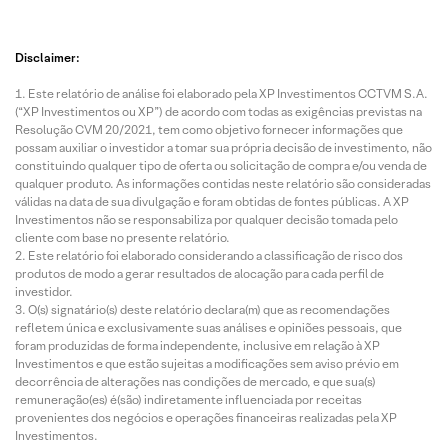
Disclaimer:
Este relatório de análise foi elaborado pela XP Investimentos CCTVM S.A.
(“XP Investimentos ou XP”) de acordo com todas as exigências previstas na
Resolução CVM 20/2021, tem como objetivo fornecer informações que
possam auxiliar o investidor a tomar sua própria decisão de investimento, não
constituindo qualquer tipo de oferta ou solicitação de compra e/ou venda de
qualquer produto. As informações contidas neste relatório são consideradas
válidas na data de sua divulgação e foram obtidas de fontes públicas. A XP
Investimentos não se responsabiliza por qualquer decisão tomada pelo
cliente com base no presente relatório.
Este relatório foi elaborado considerando a classificação de risco dos
produtos de modo a gerar resultados de alocação para cada perfil de
investidor.
O(s) signatário(s) deste relatório declara(m) que as recomendações
refletem única e exclusivamente suas análises e opiniões pessoais, que
foram produzidas de forma independente, inclusive em relação à XP
Investimentos e que estão sujeitas a modificações sem aviso prévio em
decorrência de alterações nas condições de mercado, e que sua(s)
remuneração(es) é(são) indiretamente influenciada por receitas
provenientes dos negócios e operações financeiras realizadas pela XP
Investimentos.