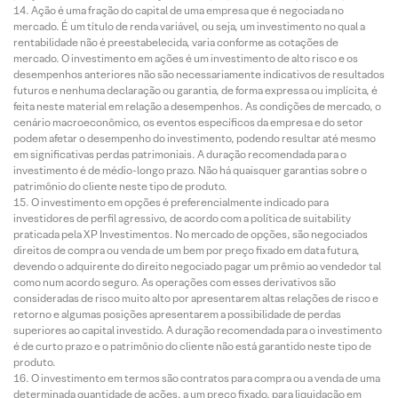
Ação é uma fração do capital de uma empresa que é negociada no
mercado. É um título de renda variável, ou seja, um investimento no qual a
rentabilidade não é preestabelecida, varia conforme as cotações de
mercado. O investimento em ações é um investimento de alto risco e os
desempenhos anteriores não são necessariamente indicativos de resultados
futuros e nenhuma declaração ou garantia, de forma expressa ou implícita, é
feita neste material em relação a desempenhos. As condições de mercado, o
cenário macroeconômico, os eventos específicos da empresa e do setor
podem afetar o desempenho do investimento, podendo resultar até mesmo
em significativas perdas patrimoniais. A duração recomendada para o
investimento é de médio-longo prazo. Não há quaisquer garantias sobre o
patrimônio do cliente neste tipo de produto.
O investimento em opções é preferencialmente indicado para
investidores de perfil agressivo, de acordo com a política de suitability
praticada pela XP Investimentos. No mercado de opções, são negociados
direitos de compra ou venda de um bem por preço fixado em data futura,
devendo o adquirente do direito negociado pagar um prêmio ao vendedor tal
como num acordo seguro. As operações com esses derivativos são
consideradas de risco muito alto por apresentarem altas relações de risco e
retorno e algumas posições apresentarem a possibilidade de perdas
superiores ao capital investido. A duração recomendada para o investimento
é de curto prazo e o patrimônio do cliente não está garantido neste tipo de
produto.
O investimento em termos são contratos para compra ou a venda de uma
determinada quantidade de ações, a um preço fixado, para liquidação em