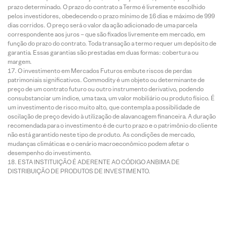
prazo determinado. O prazo do contrato a Termo é livremente escolhido
pelos investidores, obedecendo o prazo mínimo de 16 dias e máximo de 999
dias corridos. O preço será o valor da ação adicionado de uma parcela
correspondente aos juros – que são fixados livremente em mercado, em
função do prazo do contrato. Toda transação a termo requer um depósito de
garantia. Essas garantias são prestadas em duas formas: cobertura ou
margem.
O investimento em Mercados Futuros embute riscos de perdas
patrimoniais significativos. Commodity é um objeto ou determinante de
preço de um contrato futuro ou outro instrumento derivativo, podendo
consubstanciar um índice, uma taxa, um valor mobiliário ou produto físico. É
um investimento de risco muito alto, que contempla a possibilidade de
oscilação de preço devido à utilização de alavancagem financeira. A duração
recomendada para o investimento é de curto prazo e o patrimônio do cliente
não está garantido neste tipo de produto. As condições de mercado,
mudanças climáticas e o cenário macroeconômico podem afetar o
desempenho do investimento.
ESTA INSTITUIÇÃO É ADERENTE AO CÓDIGO ANBIMA DE
DISTRIBUIÇÃO DE PRODUTOS DE INVESTIMENTO.