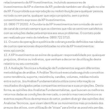
relacionamento da XP Investimentos, incluindo assessores de
investimentos da XP e clientes da XP, podendo também ser divulgado no site
da XP. Fica proibida sua reprodução ou redistribuição para qualquer pessoa,
no todo ou em parte, qualquer que seja o propósito, sem o prévio
consentimento expresso da XP Investimentos.
0800 77 20202. A Ouvidoria da XP Investimentos tem a missão de servir
de canal de contato sempre que os clientes que não se sentirem satisfeitos
com as soluções dadas pela empresa aos seus problemas. O contato pode
ser realizado por meio do telefone: 0800 722 3710.
O custo da operação e a política de cobrança estão definidos nas tabelas
de custos operacionais disponibilizadas no site da XP Investimentos:
www.xpi.com.br.
A XP Investimentos se exime de qualquer responsabilidade por quaisquer
prejuízos, diretos ou indiretos, que venham a decorrer da utilização deste
relatório ou seu conteúdo.
A Avaliação Técnica e a Avaliação de Fundamentos seguem diferentes
metodologias de análise. A Análise Técnica é executada seguindo conceitos
como tendência, suporte, resistência, candles, volumes, médias móveis
entre outros. Já a Análise Fundamentalista utiliza como informação os
resultados divulgados pelas companhias emissoras e suas projeções. Desta
forma, as opiniões dos Analistas Fundamentalistas, que buscam os melhores
retornos dadas as condições de mercado, o cenário macroeconômico e os
eventos específicos da empresa e do setor, podem divergir das opiniões dos
Analistas Técnicos, que visam identificar os movimentos mais prováveis dos
preços dos ativos, com utilização de “stops” para limitar as possíveis perdas.