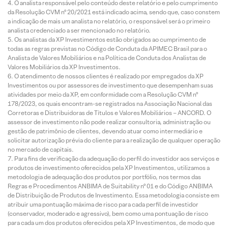
O analista responsável pelo conteúdo deste relatório e pelo cumprimento
da Resolução CVM nº 20/2021 está indicado acima, sendo que, caso constem
a indicação de mais um analista no relatório, o responsável será o primeiro
analista credenciado a ser mencionado no relatório.
Os analistas da XP Investimentos estão obrigados ao cumprimento de
todas as regras previstas no Código de Conduta da APIMEC Brasil para o
Analista de Valores Mobiliários e na Política de Conduta dos Analistas de
Valores Mobiliários da XP Investimentos.
O atendimento de nossos clientes é realizado por empregados da XP
Investimentos ou por assessores de investimento que desempenham suas
atividades por meio da XP, em conformidade com a Resolução CVM nº
178/2023, os quais encontram-se registrados na Associação Nacional das
Corretoras e Distribuidoras de Títulos e Valores Mobiliários – ANCORD. O
assessor de investimento não pode realizar consultoria, administração ou
gestão de patrimônio de clientes, devendo atuar como intermediário e
solicitar autorização prévia do cliente para a realização de qualquer operação
no mercado de capitais.
Para fins de verificação da adequação do perfil do investidor aos serviços e
produtos de investimento oferecidos pela XP Investimentos, utilizamos a
metodologia de adequação dos produtos por portfólio, nos termos das
Regras e Procedimentos ANBIMA de Suitability nº 01 e do Código ANBIMA
de Distribuição de Produtos de Investimento. Essa metodologia consiste em
atribuir uma pontuação máxima de risco para cada perfil de investidor
(conservador, moderado e agressivo), bem como uma pontuação de risco
para cada um dos produtos oferecidos pela XP Investimentos, de modo que