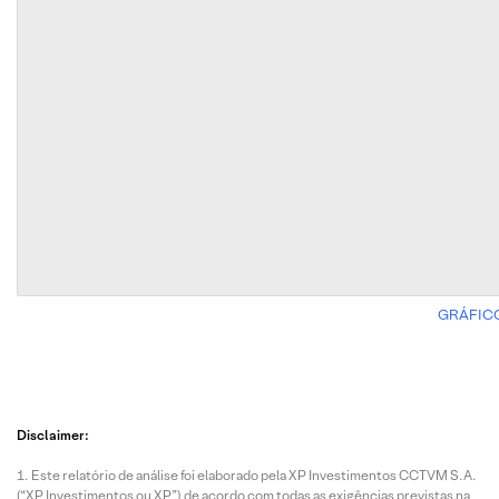
GRÁFIC
Disclaimer:
Este relatório de análise foi elaborado pela XP Investimentos CCTVM S.A.
(“XP Investimentos ou XP”) de acordo com todas as exigências previstas na