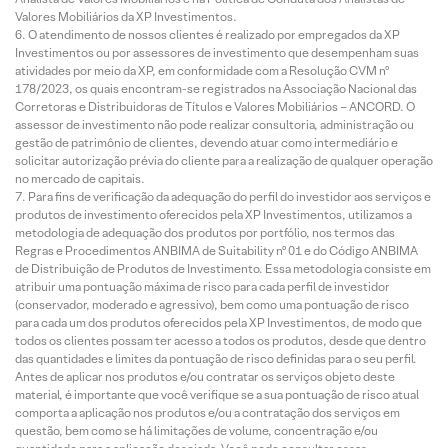
Valores Mobiliários da XP Investimentos.
O atendimento de nossos clientes é realizado por empregados da XP
Investimentos ou por assessores de investimento que desempenham suas
atividades por meio da XP, em conformidade com a Resolução CVM nº
178/2023, os quais encontram-se registrados na Associação Nacional das
Corretoras e Distribuidoras de Títulos e Valores Mobiliários – ANCORD. O
assessor de investimento não pode realizar consultoria, administração ou
gestão de patrimônio de clientes, devendo atuar como intermediário e
solicitar autorização prévia do cliente para a realização de qualquer operação
no mercado de capitais.
Para fins de verificação da adequação do perfil do investidor aos serviços e
produtos de investimento oferecidos pela XP Investimentos, utilizamos a
metodologia de adequação dos produtos por portfólio, nos termos das
Regras e Procedimentos ANBIMA de Suitability nº 01 e do Código ANBIMA
de Distribuição de Produtos de Investimento. Essa metodologia consiste em
atribuir uma pontuação máxima de risco para cada perfil de investidor
(conservador, moderado e agressivo), bem como uma pontuação de risco
para cada um dos produtos oferecidos pela XP Investimentos, de modo que
todos os clientes possam ter acesso a todos os produtos, desde que dentro
das quantidades e limites da pontuação de risco definidas para o seu perfil.
Antes de aplicar nos produtos e/ou contratar os serviços objeto deste
material, é importante que você verifique se a sua pontuação de risco atual
comporta a aplicação nos produtos e/ou a contratação dos serviços em
questão, bem como se há limitações de volume, concentração e/ou