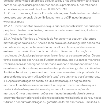
de canal de contato sempre que os clientes que não se sentirem satisfeitos
com as soluções dadas pela empresa aos seus problemas. O contato pode
ser realizado por meio do telefone: 0800 722 3710.
O custo da operação e a política de cobrança estão definidos nas tabelas
de custos operacionais disponibilizadas no site da XP Investimentos:
www.xpi.com.br.
A XP Investimentos se exime de qualquer responsabilidade por quaisquer
prejuízos, diretos ou indiretos, que venham a decorrer da utilização deste
relatório ou seu conteúdo.
A Avaliação Técnica e a Avaliação de Fundamentos seguem diferentes
metodologias de análise. A Análise Técnica é executada seguindo conceitos
como tendência, suporte, resistência, candles, volumes, médias móveis
entre outros. Já a Análise Fundamentalista utiliza como informação os
resultados divulgados pelas companhias emissoras e suas projeções. Desta
forma, as opiniões dos Analistas Fundamentalistas, que buscam os melhores
retornos dadas as condições de mercado, o cenário macroeconômico e os
eventos específicos da empresa e do setor, podem divergir das opiniões dos
Analistas Técnicos, que visam identificar os movimentos mais prováveis dos
preços dos ativos, com utilização de “stops” para limitar as possíveis perdas.
Ação é uma fração do capital de uma empresa que é negociada no
mercado. É um título de renda variável, ou seja, um investimento no qual a
rentabilidade não é preestabelecida, varia conforme as cotações de
mercado. O investimento em ações é um investimento de alto risco e os
desempenhos anteriores não são necessariamente indicativos de resultados
futuros e nenhuma declaração ou garantia, de forma expressa ou implícita, é