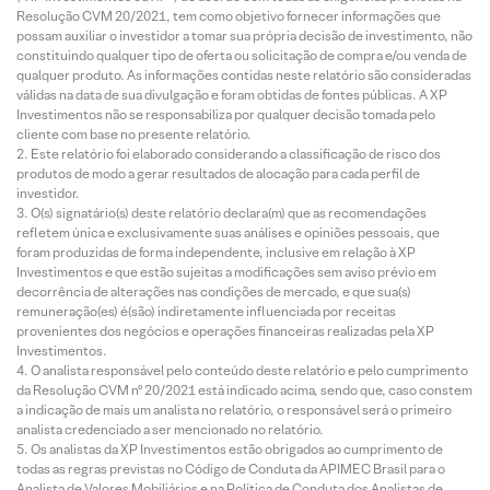
Resolução CVM 20/2021, tem como objetivo fornecer informações que
possam auxiliar o investidor a tomar sua própria decisão de investimento, não
constituindo qualquer tipo de oferta ou solicitação de compra e/ou venda de
qualquer produto. As informações contidas neste relatório são consideradas
válidas na data de sua divulgação e foram obtidas de fontes públicas. A XP
Investimentos não se responsabiliza por qualquer decisão tomada pelo
cliente com base no presente relatório.
Este relatório foi elaborado considerando a classificação de risco dos
produtos de modo a gerar resultados de alocação para cada perfil de
investidor.
O(s) signatário(s) deste relatório declara(m) que as recomendações
refletem única e exclusivamente suas análises e opiniões pessoais, que
foram produzidas de forma independente, inclusive em relação à XP
Investimentos e que estão sujeitas a modificações sem aviso prévio em
decorrência de alterações nas condições de mercado, e que sua(s)
remuneração(es) é(são) indiretamente influenciada por receitas
provenientes dos negócios e operações financeiras realizadas pela XP
Investimentos.
O analista responsável pelo conteúdo deste relatório e pelo cumprimento
da Resolução CVM nº 20/2021 está indicado acima, sendo que, caso constem
a indicação de mais um analista no relatório, o responsável será o primeiro
analista credenciado a ser mencionado no relatório.
Os analistas da XP Investimentos estão obrigados ao cumprimento de
todas as regras previstas no Código de Conduta da APIMEC Brasil para o
Analista de Valores Mobiliários e na Política de Conduta dos Analistas de