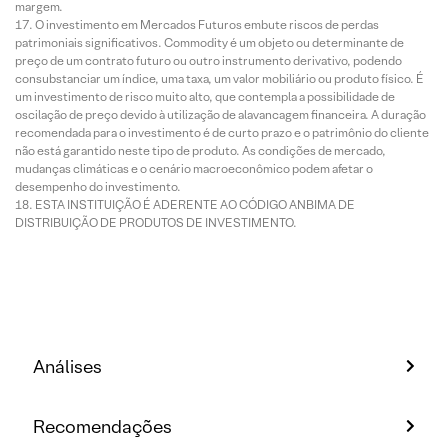
margem.
O investimento em Mercados Futuros embute riscos de perdas
patrimoniais significativos. Commodity é um objeto ou determinante de
preço de um contrato futuro ou outro instrumento derivativo, podendo
consubstanciar um índice, uma taxa, um valor mobiliário ou produto físico. É
um investimento de risco muito alto, que contempla a possibilidade de
oscilação de preço devido à utilização de alavancagem financeira. A duração
recomendada para o investimento é de curto prazo e o patrimônio do cliente
não está garantido neste tipo de produto. As condições de mercado,
mudanças climáticas e o cenário macroeconômico podem afetar o
desempenho do investimento.
ESTA INSTITUIÇÃO É ADERENTE AO CÓDIGO ANBIMA DE
DISTRIBUIÇÃO DE PRODUTOS DE INVESTIMENTO.
Análises
Recomendações