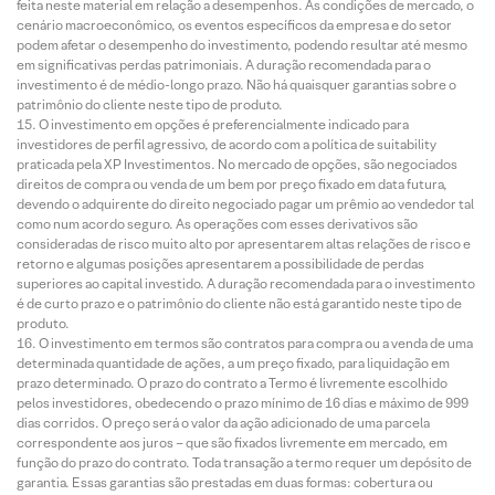
feita neste material em relação a desempenhos. As condições de mercado, o
cenário macroeconômico, os eventos específicos da empresa e do setor
podem afetar o desempenho do investimento, podendo resultar até mesmo
em significativas perdas patrimoniais. A duração recomendada para o
investimento é de médio-longo prazo. Não há quaisquer garantias sobre o
patrimônio do cliente neste tipo de produto.
O investimento em opções é preferencialmente indicado para
investidores de perfil agressivo, de acordo com a política de suitability
praticada pela XP Investimentos. No mercado de opções, são negociados
direitos de compra ou venda de um bem por preço fixado em data futura,
devendo o adquirente do direito negociado pagar um prêmio ao vendedor tal
como num acordo seguro. As operações com esses derivativos são
consideradas de risco muito alto por apresentarem altas relações de risco e
retorno e algumas posições apresentarem a possibilidade de perdas
superiores ao capital investido. A duração recomendada para o investimento
é de curto prazo e o patrimônio do cliente não está garantido neste tipo de
produto.
O investimento em termos são contratos para compra ou a venda de uma
determinada quantidade de ações, a um preço fixado, para liquidação em
prazo determinado. O prazo do contrato a Termo é livremente escolhido
pelos investidores, obedecendo o prazo mínimo de 16 dias e máximo de 999
dias corridos. O preço será o valor da ação adicionado de uma parcela
correspondente aos juros – que são fixados livremente em mercado, em
função do prazo do contrato. Toda transação a termo requer um depósito de
garantia. Essas garantias são prestadas em duas formas: cobertura ou