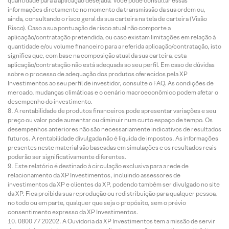
quantidade para a aplicação desejada. Você pode consultar essas
informações diretamente no momento da transmissão da sua ordem ou,
ainda, consultando o risco geral da sua carteira na tela de carteira (Visão
Risco). Caso a sua pontuação de risco atual não comporte a
aplicação/contratação pretendida, ou caso existam limitações em relação à
quantidade e/ou volume financeiro para a referida aplicação/contratação, isto
significa que, com base na composição atual da sua carteira, esta
aplicação/contratação não está adequada ao seu perfil. Em caso de dúvidas
sobre o processo de adequação dos produtos oferecidos pela XP
Investimentos ao seu perfil de investidor, consulte o FAQ. As condições de
mercado, mudanças climáticas e o cenário macroeconômico podem afetar o
desempenho do investimento.
A rentabilidade de produtos financeiros pode apresentar variações e seu
preço ou valor pode aumentar ou diminuir num curto espaço de tempo. Os
desempenhos anteriores não são necessariamente indicativos de resultados
futuros. A rentabilidade divulgada não é líquida de impostos. As informações
presentes neste material são baseadas em simulações e os resultados reais
poderão ser significativamente diferentes.
Este relatório é destinado à circulação exclusiva para a rede de
relacionamento da XP Investimentos, incluindo assessores de
investimentos da XP e clientes da XP, podendo também ser divulgado no site
da XP. Fica proibida sua reprodução ou redistribuição para qualquer pessoa,
no todo ou em parte, qualquer que seja o propósito, sem o prévio
consentimento expresso da XP Investimentos.
0800 77 20202. A Ouvidoria da XP Investimentos tem a missão de servir