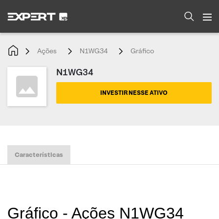
Ações
N1WG34
Gráfico
N1WG34
INVESTIR NESSE ATIVO
Características
Gráfico - Ações N1WG34