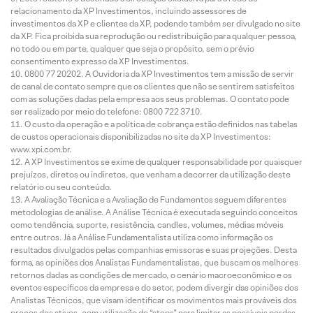
relacionamento da XP Investimentos, incluindo assessores de
investimentos da XP e clientes da XP, podendo também ser divulgado no site
da XP. Fica proibida sua reprodução ou redistribuição para qualquer pessoa,
no todo ou em parte, qualquer que seja o propósito, sem o prévio
consentimento expresso da XP Investimentos.
0800 77 20202. A Ouvidoria da XP Investimentos tem a missão de servir
de canal de contato sempre que os clientes que não se sentirem satisfeitos
com as soluções dadas pela empresa aos seus problemas. O contato pode
ser realizado por meio do telefone: 0800 722 3710.
O custo da operação e a política de cobrança estão definidos nas tabelas
de custos operacionais disponibilizadas no site da XP Investimentos:
www.xpi.com.br.
A XP Investimentos se exime de qualquer responsabilidade por quaisquer
prejuízos, diretos ou indiretos, que venham a decorrer da utilização deste
relatório ou seu conteúdo.
A Avaliação Técnica e a Avaliação de Fundamentos seguem diferentes
metodologias de análise. A Análise Técnica é executada seguindo conceitos
como tendência, suporte, resistência, candles, volumes, médias móveis
entre outros. Já a Análise Fundamentalista utiliza como informação os
resultados divulgados pelas companhias emissoras e suas projeções. Desta
forma, as opiniões dos Analistas Fundamentalistas, que buscam os melhores
retornos dadas as condições de mercado, o cenário macroeconômico e os
eventos específicos da empresa e do setor, podem divergir das opiniões dos
Analistas Técnicos, que visam identificar os movimentos mais prováveis dos
preços dos ativos, com utilização de “stops” para limitar as possíveis perdas.