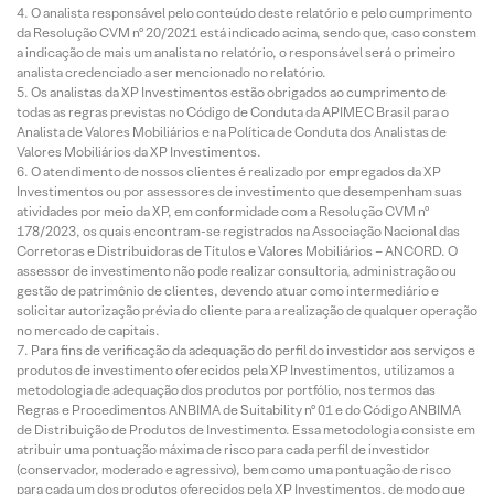
O analista responsável pelo conteúdo deste relatório e pelo cumprimento
da Resolução CVM nº 20/2021 está indicado acima, sendo que, caso constem
a indicação de mais um analista no relatório, o responsável será o primeiro
analista credenciado a ser mencionado no relatório.
Os analistas da XP Investimentos estão obrigados ao cumprimento de
todas as regras previstas no Código de Conduta da APIMEC Brasil para o
Analista de Valores Mobiliários e na Política de Conduta dos Analistas de
Valores Mobiliários da XP Investimentos.
O atendimento de nossos clientes é realizado por empregados da XP
Investimentos ou por assessores de investimento que desempenham suas
atividades por meio da XP, em conformidade com a Resolução CVM nº
178/2023, os quais encontram-se registrados na Associação Nacional das
Corretoras e Distribuidoras de Títulos e Valores Mobiliários – ANCORD. O
assessor de investimento não pode realizar consultoria, administração ou
gestão de patrimônio de clientes, devendo atuar como intermediário e
solicitar autorização prévia do cliente para a realização de qualquer operação
no mercado de capitais.
Para fins de verificação da adequação do perfil do investidor aos serviços e
produtos de investimento oferecidos pela XP Investimentos, utilizamos a
metodologia de adequação dos produtos por portfólio, nos termos das
Regras e Procedimentos ANBIMA de Suitability nº 01 e do Código ANBIMA
de Distribuição de Produtos de Investimento. Essa metodologia consiste em
atribuir uma pontuação máxima de risco para cada perfil de investidor
(conservador, moderado e agressivo), bem como uma pontuação de risco
para cada um dos produtos oferecidos pela XP Investimentos, de modo que