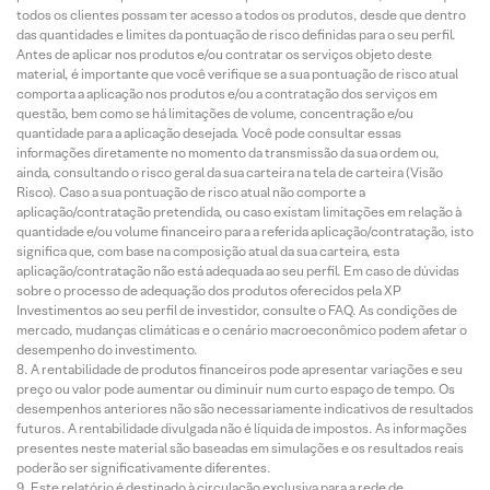
todos os clientes possam ter acesso a todos os produtos, desde que dentro
das quantidades e limites da pontuação de risco definidas para o seu perfil.
Antes de aplicar nos produtos e/ou contratar os serviços objeto deste
material, é importante que você verifique se a sua pontuação de risco atual
comporta a aplicação nos produtos e/ou a contratação dos serviços em
questão, bem como se há limitações de volume, concentração e/ou
quantidade para a aplicação desejada. Você pode consultar essas
informações diretamente no momento da transmissão da sua ordem ou,
ainda, consultando o risco geral da sua carteira na tela de carteira (Visão
Risco). Caso a sua pontuação de risco atual não comporte a
aplicação/contratação pretendida, ou caso existam limitações em relação à
quantidade e/ou volume financeiro para a referida aplicação/contratação, isto
significa que, com base na composição atual da sua carteira, esta
aplicação/contratação não está adequada ao seu perfil. Em caso de dúvidas
sobre o processo de adequação dos produtos oferecidos pela XP
Investimentos ao seu perfil de investidor, consulte o FAQ. As condições de
mercado, mudanças climáticas e o cenário macroeconômico podem afetar o
desempenho do investimento.
A rentabilidade de produtos financeiros pode apresentar variações e seu
preço ou valor pode aumentar ou diminuir num curto espaço de tempo. Os
desempenhos anteriores não são necessariamente indicativos de resultados
futuros. A rentabilidade divulgada não é líquida de impostos. As informações
presentes neste material são baseadas em simulações e os resultados reais
poderão ser significativamente diferentes.
Este relatório é destinado à circulação exclusiva para a rede de