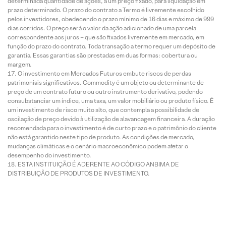
determinada quantidade de ações, a um preço fixado, para liquidação em
prazo determinado. O prazo do contrato a Termo é livremente escolhido
pelos investidores, obedecendo o prazo mínimo de 16 dias e máximo de 999
dias corridos. O preço será o valor da ação adicionado de uma parcela
correspondente aos juros – que são fixados livremente em mercado, em
função do prazo do contrato. Toda transação a termo requer um depósito de
garantia. Essas garantias são prestadas em duas formas: cobertura ou
margem.
O investimento em Mercados Futuros embute riscos de perdas
patrimoniais significativos. Commodity é um objeto ou determinante de
preço de um contrato futuro ou outro instrumento derivativo, podendo
consubstanciar um índice, uma taxa, um valor mobiliário ou produto físico. É
um investimento de risco muito alto, que contempla a possibilidade de
oscilação de preço devido à utilização de alavancagem financeira. A duração
recomendada para o investimento é de curto prazo e o patrimônio do cliente
não está garantido neste tipo de produto. As condições de mercado,
mudanças climáticas e o cenário macroeconômico podem afetar o
desempenho do investimento.
ESTA INSTITUIÇÃO É ADERENTE AO CÓDIGO ANBIMA DE
DISTRIBUIÇÃO DE PRODUTOS DE INVESTIMENTO.