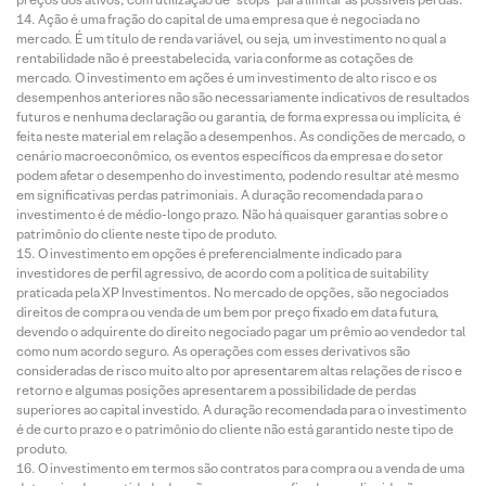
Ação é uma fração do capital de uma empresa que é negociada no
mercado. É um título de renda variável, ou seja, um investimento no qual a
rentabilidade não é preestabelecida, varia conforme as cotações de
mercado. O investimento em ações é um investimento de alto risco e os
desempenhos anteriores não são necessariamente indicativos de resultados
futuros e nenhuma declaração ou garantia, de forma expressa ou implícita, é
feita neste material em relação a desempenhos. As condições de mercado, o
cenário macroeconômico, os eventos específicos da empresa e do setor
podem afetar o desempenho do investimento, podendo resultar até mesmo
em significativas perdas patrimoniais. A duração recomendada para o
investimento é de médio-longo prazo. Não há quaisquer garantias sobre o
patrimônio do cliente neste tipo de produto.
O investimento em opções é preferencialmente indicado para
investidores de perfil agressivo, de acordo com a política de suitability
praticada pela XP Investimentos. No mercado de opções, são negociados
direitos de compra ou venda de um bem por preço fixado em data futura,
devendo o adquirente do direito negociado pagar um prêmio ao vendedor tal
como num acordo seguro. As operações com esses derivativos são
consideradas de risco muito alto por apresentarem altas relações de risco e
retorno e algumas posições apresentarem a possibilidade de perdas
superiores ao capital investido. A duração recomendada para o investimento
é de curto prazo e o patrimônio do cliente não está garantido neste tipo de
produto.
O investimento em termos são contratos para compra ou a venda de uma