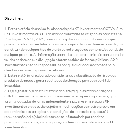
Disclaimer:
Este relatório de análise foi elaborado pela XP Investimentos CCTVM S.A.
(“XP Investimentos ou XP”) de acordo com todas as exigências previstas na
Resolução CVM 20/2021, tem como objetivo fornecer informações que
possam auxiliar o investidor a tomar sua própria decisão de investimento, não
constituindo qualquer tipo de oferta ou solicitação de compra e/ou venda de
qualquer produto. As informações contidas neste relatório são consideradas
válidas na data de sua divulgação e foram obtidas de fontes públicas. A XP
Investimentos não se responsabiliza por qualquer decisão tomada pelo
cliente com base no presente relatório.
Este relatório foi elaborado considerando a classificação de risco dos
produtos de modo a gerar resultados de alocação para cada perfil de
investidor.
O(s) signatário(s) deste relatório declara(m) que as recomendações
refletem única e exclusivamente suas análises e opiniões pessoais, que
foram produzidas de forma independente, inclusive em relação à XP
Investimentos e que estão sujeitas a modificações sem aviso prévio em
decorrência de alterações nas condições de mercado, e que sua(s)
remuneração(es) é(são) indiretamente influenciada por receitas
provenientes dos negócios e operações financeiras realizadas pela XP
Investimentos.