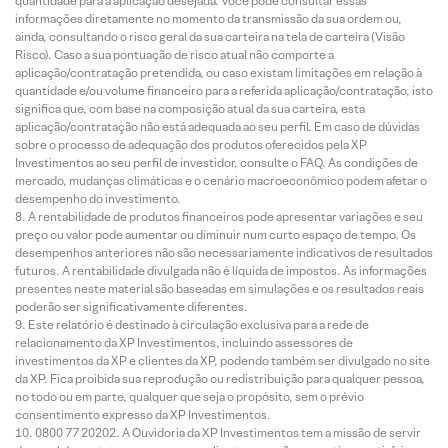
quantidade para a aplicação desejada. Você pode consultar essas
informações diretamente no momento da transmissão da sua ordem ou,
ainda, consultando o risco geral da sua carteira na tela de carteira (Visão
Risco). Caso a sua pontuação de risco atual não comporte a
aplicação/contratação pretendida, ou caso existam limitações em relação à
quantidade e/ou volume financeiro para a referida aplicação/contratação, isto
significa que, com base na composição atual da sua carteira, esta
aplicação/contratação não está adequada ao seu perfil. Em caso de dúvidas
sobre o processo de adequação dos produtos oferecidos pela XP
Investimentos ao seu perfil de investidor, consulte o FAQ. As condições de
mercado, mudanças climáticas e o cenário macroeconômico podem afetar o
desempenho do investimento.
A rentabilidade de produtos financeiros pode apresentar variações e seu
preço ou valor pode aumentar ou diminuir num curto espaço de tempo. Os
desempenhos anteriores não são necessariamente indicativos de resultados
futuros. A rentabilidade divulgada não é líquida de impostos. As informações
presentes neste material são baseadas em simulações e os resultados reais
poderão ser significativamente diferentes.
Este relatório é destinado à circulação exclusiva para a rede de
relacionamento da XP Investimentos, incluindo assessores de
investimentos da XP e clientes da XP, podendo também ser divulgado no site
da XP. Fica proibida sua reprodução ou redistribuição para qualquer pessoa,
no todo ou em parte, qualquer que seja o propósito, sem o prévio
consentimento expresso da XP Investimentos.
0800 77 20202. A Ouvidoria da XP Investimentos tem a missão de servir