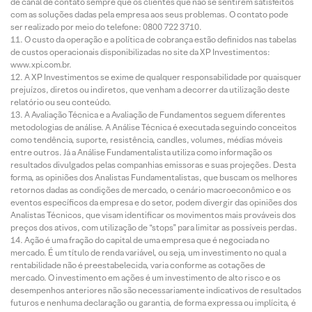
de canal de contato sempre que os clientes que não se sentirem satisfeitos
com as soluções dadas pela empresa aos seus problemas. O contato pode
ser realizado por meio do telefone: 0800 722 3710.
O custo da operação e a política de cobrança estão definidos nas tabelas
de custos operacionais disponibilizadas no site da XP Investimentos:
www.xpi.com.br.
A XP Investimentos se exime de qualquer responsabilidade por quaisquer
prejuízos, diretos ou indiretos, que venham a decorrer da utilização deste
relatório ou seu conteúdo.
A Avaliação Técnica e a Avaliação de Fundamentos seguem diferentes
metodologias de análise. A Análise Técnica é executada seguindo conceitos
como tendência, suporte, resistência, candles, volumes, médias móveis
entre outros. Já a Análise Fundamentalista utiliza como informação os
resultados divulgados pelas companhias emissoras e suas projeções. Desta
forma, as opiniões dos Analistas Fundamentalistas, que buscam os melhores
retornos dadas as condições de mercado, o cenário macroeconômico e os
eventos específicos da empresa e do setor, podem divergir das opiniões dos
Analistas Técnicos, que visam identificar os movimentos mais prováveis dos
preços dos ativos, com utilização de “stops” para limitar as possíveis perdas.
Ação é uma fração do capital de uma empresa que é negociada no
mercado. É um título de renda variável, ou seja, um investimento no qual a
rentabilidade não é preestabelecida, varia conforme as cotações de
mercado. O investimento em ações é um investimento de alto risco e os
desempenhos anteriores não são necessariamente indicativos de resultados
futuros e nenhuma declaração ou garantia, de forma expressa ou implícita, é