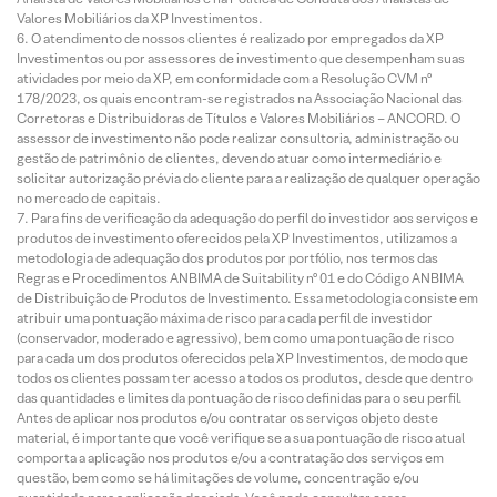
Valores Mobiliários da XP Investimentos.
O atendimento de nossos clientes é realizado por empregados da XP
Investimentos ou por assessores de investimento que desempenham suas
atividades por meio da XP, em conformidade com a Resolução CVM nº
178/2023, os quais encontram-se registrados na Associação Nacional das
Corretoras e Distribuidoras de Títulos e Valores Mobiliários – ANCORD. O
assessor de investimento não pode realizar consultoria, administração ou
gestão de patrimônio de clientes, devendo atuar como intermediário e
solicitar autorização prévia do cliente para a realização de qualquer operação
no mercado de capitais.
Para fins de verificação da adequação do perfil do investidor aos serviços e
produtos de investimento oferecidos pela XP Investimentos, utilizamos a
metodologia de adequação dos produtos por portfólio, nos termos das
Regras e Procedimentos ANBIMA de Suitability nº 01 e do Código ANBIMA
de Distribuição de Produtos de Investimento. Essa metodologia consiste em
atribuir uma pontuação máxima de risco para cada perfil de investidor
(conservador, moderado e agressivo), bem como uma pontuação de risco
para cada um dos produtos oferecidos pela XP Investimentos, de modo que
todos os clientes possam ter acesso a todos os produtos, desde que dentro
das quantidades e limites da pontuação de risco definidas para o seu perfil.
Antes de aplicar nos produtos e/ou contratar os serviços objeto deste
material, é importante que você verifique se a sua pontuação de risco atual
comporta a aplicação nos produtos e/ou a contratação dos serviços em
questão, bem como se há limitações de volume, concentração e/ou