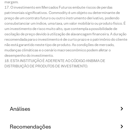
margem.
O investimento em Mercados Futuros embute riscos de perdas
patrimoniais significativos. Commodity é um objeto ou determinante de
preço de um contrato futuro ou outro instrumento derivativo, podendo
consubstanciar um índice, uma taxa, um valor mobiliário ou produto físico. É
um investimento de risco muito alto, que contempla a possibilidade de
oscilação de preço devido à utilização de alavancagem financeira. A duração
recomendada para o investimento é de curto prazo e o patrimônio do cliente
não está garantido neste tipo de produto. As condições de mercado,
mudanças climáticas e o cenário macroeconômico podem afetar o
desempenho do investimento.
ESTA INSTITUIÇÃO É ADERENTE AO CÓDIGO ANBIMA DE
DISTRIBUIÇÃO DE PRODUTOS DE INVESTIMENTO.
Análises
Recomendações