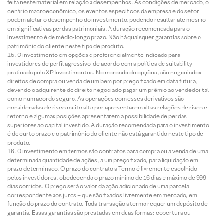
feita neste material em relação a desempenhos. As condições de mercado, o
cenário macroeconômico, os eventos específicos da empresa e do setor
podem afetar o desempenho do investimento, podendo resultar até mesmo
em significativas perdas patrimoniais. A duração recomendada para o
investimento é de médio-longo prazo. Não há quaisquer garantias sobre o
patrimônio do cliente neste tipo de produto.
O investimento em opções é preferencialmente indicado para
investidores de perfil agressivo, de acordo com a política de suitability
praticada pela XP Investimentos. No mercado de opções, são negociados
direitos de compra ou venda de um bem por preço fixado em data futura,
devendo o adquirente do direito negociado pagar um prêmio ao vendedor tal
como num acordo seguro. As operações com esses derivativos são
consideradas de risco muito alto por apresentarem altas relações de risco e
retorno e algumas posições apresentarem a possibilidade de perdas
superiores ao capital investido. A duração recomendada para o investimento
é de curto prazo e o patrimônio do cliente não está garantido neste tipo de
produto.
O investimento em termos são contratos para compra ou a venda de uma
determinada quantidade de ações, a um preço fixado, para liquidação em
prazo determinado. O prazo do contrato a Termo é livremente escolhido
pelos investidores, obedecendo o prazo mínimo de 16 dias e máximo de 999
dias corridos. O preço será o valor da ação adicionado de uma parcela
correspondente aos juros – que são fixados livremente em mercado, em
função do prazo do contrato. Toda transação a termo requer um depósito de
garantia. Essas garantias são prestadas em duas formas: cobertura ou