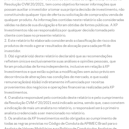
Resolução CVM 20/2021, tem como objetivo fornecer informações que
possam auxiliar o investidor a tomar sua própria decisão de investimento, não
constituindo qualquer tipo de oferta ou solicitação de compra e/ou venda de
qualquer produto. As informações contidas neste relatório são consideradas
válidas na data de sua divulgação e foram obtidas de fontes públicas. A XP
Investimentos não se responsabiliza por qualquer decisão tomada pelo
cliente com base no presente relatório.
Este relatório foi elaborado considerando a classificação de risco dos
produtos de modo a gerar resultados de alocação para cada perfil de
investidor.
O(s) signatário(s) deste relatório declara(m) que as recomendações
refletem única e exclusivamente suas análises e opiniões pessoais, que
foram produzidas de forma independente, inclusive em relação à XP
Investimentos e que estão sujeitas a modificações sem aviso prévio em
decorrência de alterações nas condições de mercado, e que sua(s)
remuneração(es) é(são) indiretamente influenciada por receitas
provenientes dos negócios e operações financeiras realizadas pela XP
Investimentos.
O analista responsável pelo conteúdo deste relatório e pelo cumprimento
da Resolução CVM nº 20/2021 está indicado acima, sendo que, caso constem
a indicação de mais um analista no relatório, o responsável será o primeiro
analista credenciado a ser mencionado no relatório.
Os analistas da XP Investimentos estão obrigados ao cumprimento de
todas as regras previstas no Código de Conduta da APIMEC Brasil para o
Analista de Valores Mobiliários e na Política de Conduta dos Analistas de