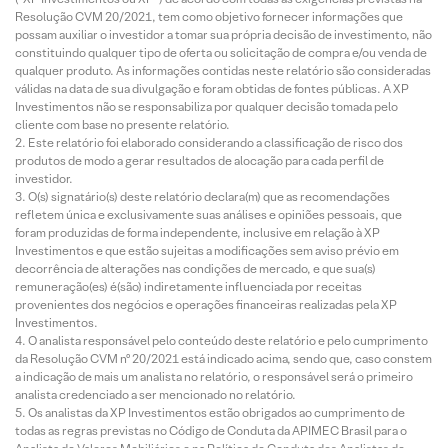
Resolução CVM 20/2021, tem como objetivo fornecer informações que
possam auxiliar o investidor a tomar sua própria decisão de investimento, não
constituindo qualquer tipo de oferta ou solicitação de compra e/ou venda de
qualquer produto. As informações contidas neste relatório são consideradas
válidas na data de sua divulgação e foram obtidas de fontes públicas. A XP
Investimentos não se responsabiliza por qualquer decisão tomada pelo
cliente com base no presente relatório.
Este relatório foi elaborado considerando a classificação de risco dos
produtos de modo a gerar resultados de alocação para cada perfil de
investidor.
O(s) signatário(s) deste relatório declara(m) que as recomendações
refletem única e exclusivamente suas análises e opiniões pessoais, que
foram produzidas de forma independente, inclusive em relação à XP
Investimentos e que estão sujeitas a modificações sem aviso prévio em
decorrência de alterações nas condições de mercado, e que sua(s)
remuneração(es) é(são) indiretamente influenciada por receitas
provenientes dos negócios e operações financeiras realizadas pela XP
Investimentos.
O analista responsável pelo conteúdo deste relatório e pelo cumprimento
da Resolução CVM nº 20/2021 está indicado acima, sendo que, caso constem
a indicação de mais um analista no relatório, o responsável será o primeiro
analista credenciado a ser mencionado no relatório.
Os analistas da XP Investimentos estão obrigados ao cumprimento de
todas as regras previstas no Código de Conduta da APIMEC Brasil para o