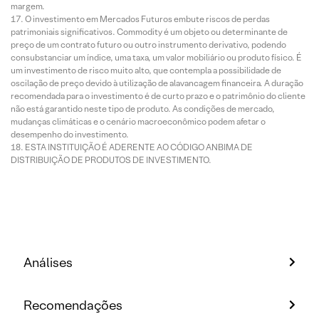
margem.
O investimento em Mercados Futuros embute riscos de perdas
patrimoniais significativos. Commodity é um objeto ou determinante de
preço de um contrato futuro ou outro instrumento derivativo, podendo
consubstanciar um índice, uma taxa, um valor mobiliário ou produto físico. É
um investimento de risco muito alto, que contempla a possibilidade de
oscilação de preço devido à utilização de alavancagem financeira. A duração
recomendada para o investimento é de curto prazo e o patrimônio do cliente
não está garantido neste tipo de produto. As condições de mercado,
mudanças climáticas e o cenário macroeconômico podem afetar o
desempenho do investimento.
ESTA INSTITUIÇÃO É ADERENTE AO CÓDIGO ANBIMA DE
DISTRIBUIÇÃO DE PRODUTOS DE INVESTIMENTO.
Análises
Recomendações