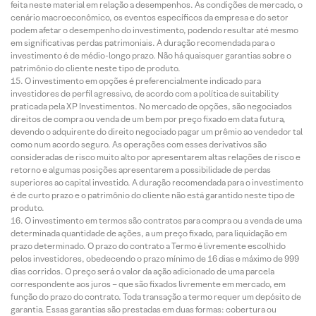
feita neste material em relação a desempenhos. As condições de mercado, o
cenário macroeconômico, os eventos específicos da empresa e do setor
podem afetar o desempenho do investimento, podendo resultar até mesmo
em significativas perdas patrimoniais. A duração recomendada para o
investimento é de médio-longo prazo. Não há quaisquer garantias sobre o
patrimônio do cliente neste tipo de produto.
O investimento em opções é preferencialmente indicado para
investidores de perfil agressivo, de acordo com a política de suitability
praticada pela XP Investimentos. No mercado de opções, são negociados
direitos de compra ou venda de um bem por preço fixado em data futura,
devendo o adquirente do direito negociado pagar um prêmio ao vendedor tal
como num acordo seguro. As operações com esses derivativos são
consideradas de risco muito alto por apresentarem altas relações de risco e
retorno e algumas posições apresentarem a possibilidade de perdas
superiores ao capital investido. A duração recomendada para o investimento
é de curto prazo e o patrimônio do cliente não está garantido neste tipo de
produto.
O investimento em termos são contratos para compra ou a venda de uma
determinada quantidade de ações, a um preço fixado, para liquidação em
prazo determinado. O prazo do contrato a Termo é livremente escolhido
pelos investidores, obedecendo o prazo mínimo de 16 dias e máximo de 999
dias corridos. O preço será o valor da ação adicionado de uma parcela
correspondente aos juros – que são fixados livremente em mercado, em
função do prazo do contrato. Toda transação a termo requer um depósito de
garantia. Essas garantias são prestadas em duas formas: cobertura ou