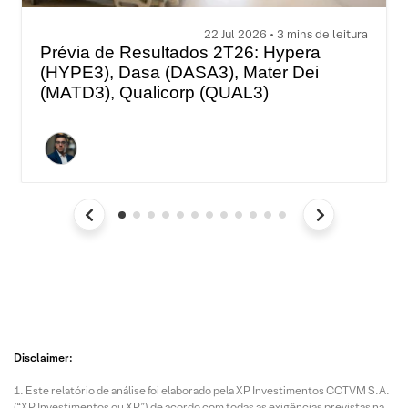
22 Jul 2026 • 3 mins de leitura
Prévia de Resultados 2T26: Hypera
(HYPE3), Dasa (DASA3), Mater Dei
(MATD3), Qualicorp (QUAL3)
Disclaimer:
Este relatório de análise foi elaborado pela XP Investimentos CCTVM S.A.
(“XP Investimentos ou XP”) de acordo com todas as exigências previstas na