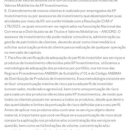
Analista de Valores Mobiliários e na Política de Conduta dos Analistas de
Valores Mobiliários da XP Investimentos.
O atendimento de nossos clientes é realizado por empregados da XP
Investimentos ou por assessores de investimento que desempenham suas
atividades por meio da XP, em conformidade com a Resolução CVM nº
178/2023, os quais encontram-se registrados na Associação Nacional das
Corretoras e Distribuidoras de Títulos e Valores Mobiliários – ANCORD. O
assessor de investimento não pode realizar consultoria, administração ou
gestão de patrimônio de clientes, devendo atuar como intermediário e
solicitar autorização prévia do cliente para a realização de qualquer operação
no mercado de capitais.
Para fins de verificação da adequação do perfil do investidor aos serviços e
produtos de investimento oferecidos pela XP Investimentos, utilizamos a
metodologia de adequação dos produtos por portfólio, nos termos das
Regras e Procedimentos ANBIMA de Suitability nº 01 e do Código ANBIMA
de Distribuição de Produtos de Investimento. Essa metodologia consiste em
atribuir uma pontuação máxima de risco para cada perfil de investidor
(conservador, moderado e agressivo), bem como uma pontuação de risco
para cada um dos produtos oferecidos pela XP Investimentos, de modo que
todos os clientes possam ter acesso a todos os produtos, desde que dentro
das quantidades e limites da pontuação de risco definidas para o seu perfil.
Antes de aplicar nos produtos e/ou contratar os serviços objeto deste
material, é importante que você verifique se a sua pontuação de risco atual
comporta a aplicação nos produtos e/ou a contratação dos serviços em
questão, bem como se há limitações de volume, concentração e/ou