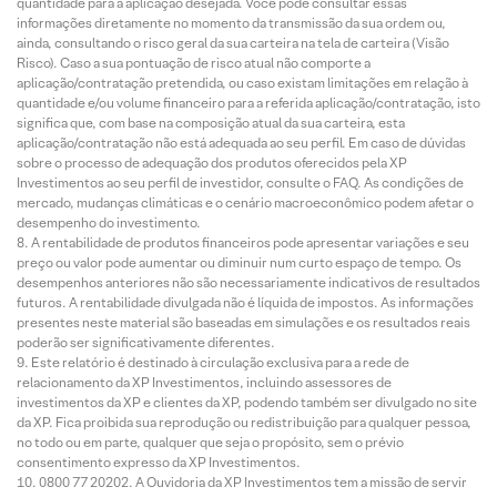
quantidade para a aplicação desejada. Você pode consultar essas
informações diretamente no momento da transmissão da sua ordem ou,
ainda, consultando o risco geral da sua carteira na tela de carteira (Visão
Risco). Caso a sua pontuação de risco atual não comporte a
aplicação/contratação pretendida, ou caso existam limitações em relação à
quantidade e/ou volume financeiro para a referida aplicação/contratação, isto
significa que, com base na composição atual da sua carteira, esta
aplicação/contratação não está adequada ao seu perfil. Em caso de dúvidas
sobre o processo de adequação dos produtos oferecidos pela XP
Investimentos ao seu perfil de investidor, consulte o FAQ. As condições de
mercado, mudanças climáticas e o cenário macroeconômico podem afetar o
desempenho do investimento.
A rentabilidade de produtos financeiros pode apresentar variações e seu
preço ou valor pode aumentar ou diminuir num curto espaço de tempo. Os
desempenhos anteriores não são necessariamente indicativos de resultados
futuros. A rentabilidade divulgada não é líquida de impostos. As informações
presentes neste material são baseadas em simulações e os resultados reais
poderão ser significativamente diferentes.
Este relatório é destinado à circulação exclusiva para a rede de
relacionamento da XP Investimentos, incluindo assessores de
investimentos da XP e clientes da XP, podendo também ser divulgado no site
da XP. Fica proibida sua reprodução ou redistribuição para qualquer pessoa,
no todo ou em parte, qualquer que seja o propósito, sem o prévio
consentimento expresso da XP Investimentos.
0800 77 20202. A Ouvidoria da XP Investimentos tem a missão de servir