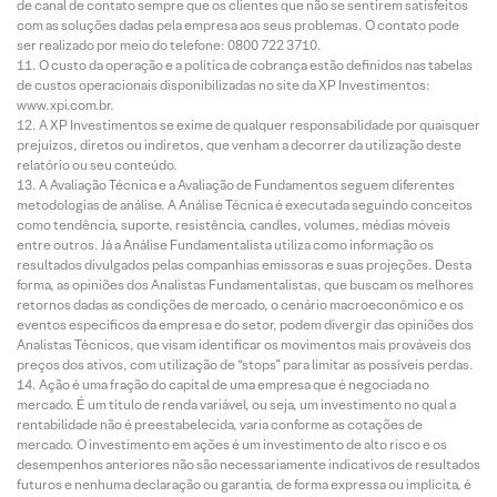
de canal de contato sempre que os clientes que não se sentirem satisfeitos
com as soluções dadas pela empresa aos seus problemas. O contato pode
ser realizado por meio do telefone: 0800 722 3710.
O custo da operação e a política de cobrança estão definidos nas tabelas
de custos operacionais disponibilizadas no site da XP Investimentos:
www.xpi.com.br.
A XP Investimentos se exime de qualquer responsabilidade por quaisquer
prejuízos, diretos ou indiretos, que venham a decorrer da utilização deste
relatório ou seu conteúdo.
A Avaliação Técnica e a Avaliação de Fundamentos seguem diferentes
metodologias de análise. A Análise Técnica é executada seguindo conceitos
como tendência, suporte, resistência, candles, volumes, médias móveis
entre outros. Já a Análise Fundamentalista utiliza como informação os
resultados divulgados pelas companhias emissoras e suas projeções. Desta
forma, as opiniões dos Analistas Fundamentalistas, que buscam os melhores
retornos dadas as condições de mercado, o cenário macroeconômico e os
eventos específicos da empresa e do setor, podem divergir das opiniões dos
Analistas Técnicos, que visam identificar os movimentos mais prováveis dos
preços dos ativos, com utilização de “stops” para limitar as possíveis perdas.
Ação é uma fração do capital de uma empresa que é negociada no
mercado. É um título de renda variável, ou seja, um investimento no qual a
rentabilidade não é preestabelecida, varia conforme as cotações de
mercado. O investimento em ações é um investimento de alto risco e os
desempenhos anteriores não são necessariamente indicativos de resultados
futuros e nenhuma declaração ou garantia, de forma expressa ou implícita, é