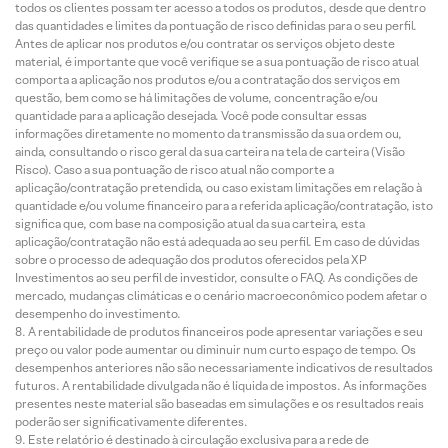
todos os clientes possam ter acesso a todos os produtos, desde que dentro
das quantidades e limites da pontuação de risco definidas para o seu perfil.
Antes de aplicar nos produtos e/ou contratar os serviços objeto deste
material, é importante que você verifique se a sua pontuação de risco atual
comporta a aplicação nos produtos e/ou a contratação dos serviços em
questão, bem como se há limitações de volume, concentração e/ou
quantidade para a aplicação desejada. Você pode consultar essas
informações diretamente no momento da transmissão da sua ordem ou,
ainda, consultando o risco geral da sua carteira na tela de carteira (Visão
Risco). Caso a sua pontuação de risco atual não comporte a
aplicação/contratação pretendida, ou caso existam limitações em relação à
quantidade e/ou volume financeiro para a referida aplicação/contratação, isto
significa que, com base na composição atual da sua carteira, esta
aplicação/contratação não está adequada ao seu perfil. Em caso de dúvidas
sobre o processo de adequação dos produtos oferecidos pela XP
Investimentos ao seu perfil de investidor, consulte o FAQ. As condições de
mercado, mudanças climáticas e o cenário macroeconômico podem afetar o
desempenho do investimento.
A rentabilidade de produtos financeiros pode apresentar variações e seu
preço ou valor pode aumentar ou diminuir num curto espaço de tempo. Os
desempenhos anteriores não são necessariamente indicativos de resultados
futuros. A rentabilidade divulgada não é líquida de impostos. As informações
presentes neste material são baseadas em simulações e os resultados reais
poderão ser significativamente diferentes.
Este relatório é destinado à circulação exclusiva para a rede de