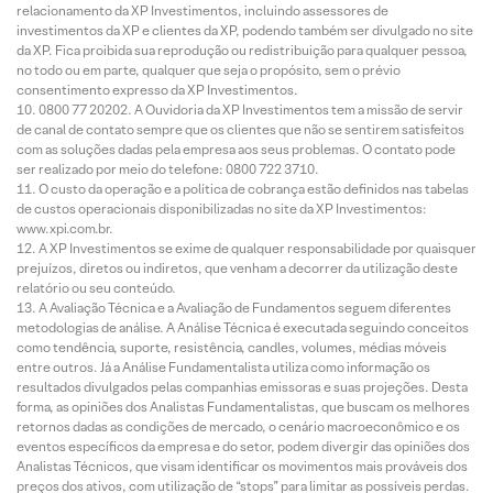
relacionamento da XP Investimentos, incluindo assessores de
investimentos da XP e clientes da XP, podendo também ser divulgado no site
da XP. Fica proibida sua reprodução ou redistribuição para qualquer pessoa,
no todo ou em parte, qualquer que seja o propósito, sem o prévio
consentimento expresso da XP Investimentos.
0800 77 20202. A Ouvidoria da XP Investimentos tem a missão de servir
de canal de contato sempre que os clientes que não se sentirem satisfeitos
com as soluções dadas pela empresa aos seus problemas. O contato pode
ser realizado por meio do telefone: 0800 722 3710.
O custo da operação e a política de cobrança estão definidos nas tabelas
de custos operacionais disponibilizadas no site da XP Investimentos:
www.xpi.com.br.
A XP Investimentos se exime de qualquer responsabilidade por quaisquer
prejuízos, diretos ou indiretos, que venham a decorrer da utilização deste
relatório ou seu conteúdo.
A Avaliação Técnica e a Avaliação de Fundamentos seguem diferentes
metodologias de análise. A Análise Técnica é executada seguindo conceitos
como tendência, suporte, resistência, candles, volumes, médias móveis
entre outros. Já a Análise Fundamentalista utiliza como informação os
resultados divulgados pelas companhias emissoras e suas projeções. Desta
forma, as opiniões dos Analistas Fundamentalistas, que buscam os melhores
retornos dadas as condições de mercado, o cenário macroeconômico e os
eventos específicos da empresa e do setor, podem divergir das opiniões dos
Analistas Técnicos, que visam identificar os movimentos mais prováveis dos
preços dos ativos, com utilização de “stops” para limitar as possíveis perdas.