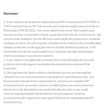
Disclaimer:
Este relatório de análise foi elaborado pela XP Investimentos CCTVM S.A.
(“XP Investimentos ou XP”) de acordo com todas as exigências previstas na
Resolução CVM 20/2021, tem como objetivo fornecer informações que
possam auxiliar o investidor a tomar sua própria decisão de investimento, não
constituindo qualquer tipo de oferta ou solicitação de compra e/ou venda de
qualquer produto. As informações contidas neste relatório são consideradas
válidas na data de sua divulgação e foram obtidas de fontes públicas. A XP
Investimentos não se responsabiliza por qualquer decisão tomada pelo
cliente com base no presente relatório.
Este relatório foi elaborado considerando a classificação de risco dos
produtos de modo a gerar resultados de alocação para cada perfil de
investidor.
O(s) signatário(s) deste relatório declara(m) que as recomendações
refletem única e exclusivamente suas análises e opiniões pessoais, que
foram produzidas de forma independente, inclusive em relação à XP
Investimentos e que estão sujeitas a modificações sem aviso prévio em
decorrência de alterações nas condições de mercado, e que sua(s)
remuneração(es) é(são) indiretamente influenciada por receitas
provenientes dos negócios e operações financeiras realizadas pela XP
Investimentos.