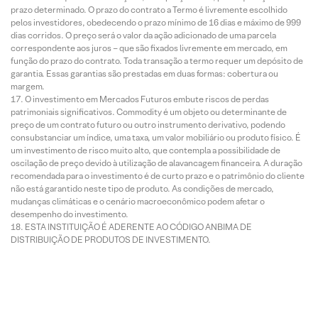
prazo determinado. O prazo do contrato a Termo é livremente escolhido
pelos investidores, obedecendo o prazo mínimo de 16 dias e máximo de 999
dias corridos. O preço será o valor da ação adicionado de uma parcela
correspondente aos juros – que são fixados livremente em mercado, em
função do prazo do contrato. Toda transação a termo requer um depósito de
garantia. Essas garantias são prestadas em duas formas: cobertura ou
margem.
O investimento em Mercados Futuros embute riscos de perdas
patrimoniais significativos. Commodity é um objeto ou determinante de
preço de um contrato futuro ou outro instrumento derivativo, podendo
consubstanciar um índice, uma taxa, um valor mobiliário ou produto físico. É
um investimento de risco muito alto, que contempla a possibilidade de
oscilação de preço devido à utilização de alavancagem financeira. A duração
recomendada para o investimento é de curto prazo e o patrimônio do cliente
não está garantido neste tipo de produto. As condições de mercado,
mudanças climáticas e o cenário macroeconômico podem afetar o
desempenho do investimento.
ESTA INSTITUIÇÃO É ADERENTE AO CÓDIGO ANBIMA DE
DISTRIBUIÇÃO DE PRODUTOS DE INVESTIMENTO.