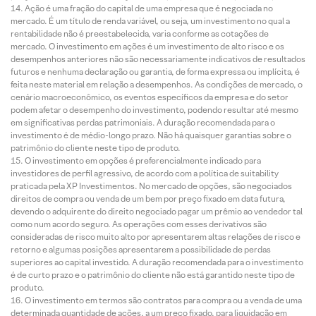
Ação é uma fração do capital de uma empresa que é negociada no
mercado. É um título de renda variável, ou seja, um investimento no qual a
rentabilidade não é preestabelecida, varia conforme as cotações de
mercado. O investimento em ações é um investimento de alto risco e os
desempenhos anteriores não são necessariamente indicativos de resultados
futuros e nenhuma declaração ou garantia, de forma expressa ou implícita, é
feita neste material em relação a desempenhos. As condições de mercado, o
cenário macroeconômico, os eventos específicos da empresa e do setor
podem afetar o desempenho do investimento, podendo resultar até mesmo
em significativas perdas patrimoniais. A duração recomendada para o
investimento é de médio-longo prazo. Não há quaisquer garantias sobre o
patrimônio do cliente neste tipo de produto.
O investimento em opções é preferencialmente indicado para
investidores de perfil agressivo, de acordo com a política de suitability
praticada pela XP Investimentos. No mercado de opções, são negociados
direitos de compra ou venda de um bem por preço fixado em data futura,
devendo o adquirente do direito negociado pagar um prêmio ao vendedor tal
como num acordo seguro. As operações com esses derivativos são
consideradas de risco muito alto por apresentarem altas relações de risco e
retorno e algumas posições apresentarem a possibilidade de perdas
superiores ao capital investido. A duração recomendada para o investimento
é de curto prazo e o patrimônio do cliente não está garantido neste tipo de
produto.
O investimento em termos são contratos para compra ou a venda de uma
determinada quantidade de ações, a um preço fixado, para liquidação em