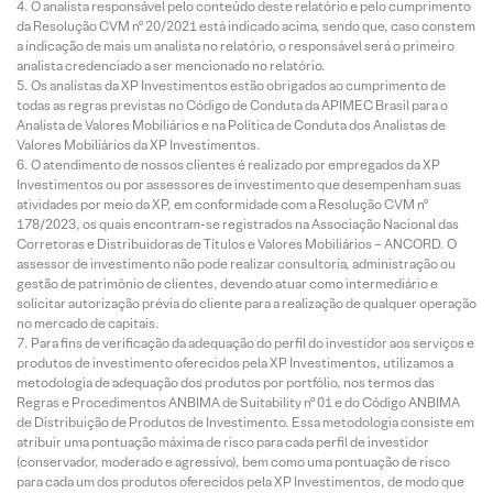
O analista responsável pelo conteúdo deste relatório e pelo cumprimento
da Resolução CVM nº 20/2021 está indicado acima, sendo que, caso constem
a indicação de mais um analista no relatório, o responsável será o primeiro
analista credenciado a ser mencionado no relatório.
Os analistas da XP Investimentos estão obrigados ao cumprimento de
todas as regras previstas no Código de Conduta da APIMEC Brasil para o
Analista de Valores Mobiliários e na Política de Conduta dos Analistas de
Valores Mobiliários da XP Investimentos.
O atendimento de nossos clientes é realizado por empregados da XP
Investimentos ou por assessores de investimento que desempenham suas
atividades por meio da XP, em conformidade com a Resolução CVM nº
178/2023, os quais encontram-se registrados na Associação Nacional das
Corretoras e Distribuidoras de Títulos e Valores Mobiliários – ANCORD. O
assessor de investimento não pode realizar consultoria, administração ou
gestão de patrimônio de clientes, devendo atuar como intermediário e
solicitar autorização prévia do cliente para a realização de qualquer operação
no mercado de capitais.
Para fins de verificação da adequação do perfil do investidor aos serviços e
produtos de investimento oferecidos pela XP Investimentos, utilizamos a
metodologia de adequação dos produtos por portfólio, nos termos das
Regras e Procedimentos ANBIMA de Suitability nº 01 e do Código ANBIMA
de Distribuição de Produtos de Investimento. Essa metodologia consiste em
atribuir uma pontuação máxima de risco para cada perfil de investidor
(conservador, moderado e agressivo), bem como uma pontuação de risco
para cada um dos produtos oferecidos pela XP Investimentos, de modo que