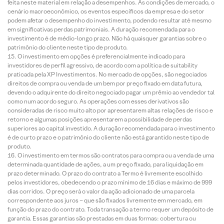
feita neste material em relação a desempenhos. As condições de mercado, o
cenário macroeconômico, os eventos específicos da empresa e do setor
podem afetar o desempenho do investimento, podendo resultar até mesmo
em significativas perdas patrimoniais. A duração recomendada para o
investimento é de médio-longo prazo. Não há quaisquer garantias sobre o
patrimônio do cliente neste tipo de produto.
O investimento em opções é preferencialmente indicado para
investidores de perfil agressivo, de acordo com a política de suitability
praticada pela XP Investimentos. No mercado de opções, são negociados
direitos de compra ou venda de um bem por preço fixado em data futura,
devendo o adquirente do direito negociado pagar um prêmio ao vendedor tal
como num acordo seguro. As operações com esses derivativos são
consideradas de risco muito alto por apresentarem altas relações de risco e
retorno e algumas posições apresentarem a possibilidade de perdas
superiores ao capital investido. A duração recomendada para o investimento
é de curto prazo e o patrimônio do cliente não está garantido neste tipo de
produto.
O investimento em termos são contratos para compra ou a venda de uma
determinada quantidade de ações, a um preço fixado, para liquidação em
prazo determinado. O prazo do contrato a Termo é livremente escolhido
pelos investidores, obedecendo o prazo mínimo de 16 dias e máximo de 999
dias corridos. O preço será o valor da ação adicionado de uma parcela
correspondente aos juros – que são fixados livremente em mercado, em
função do prazo do contrato. Toda transação a termo requer um depósito de
garantia. Essas garantias são prestadas em duas formas: cobertura ou