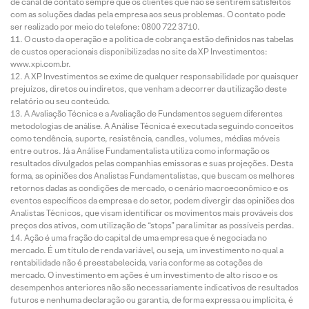
de canal de contato sempre que os clientes que não se sentirem satisfeitos
com as soluções dadas pela empresa aos seus problemas. O contato pode
ser realizado por meio do telefone: 0800 722 3710.
O custo da operação e a política de cobrança estão definidos nas tabelas
de custos operacionais disponibilizadas no site da XP Investimentos:
www.xpi.com.br.
A XP Investimentos se exime de qualquer responsabilidade por quaisquer
prejuízos, diretos ou indiretos, que venham a decorrer da utilização deste
relatório ou seu conteúdo.
A Avaliação Técnica e a Avaliação de Fundamentos seguem diferentes
metodologias de análise. A Análise Técnica é executada seguindo conceitos
como tendência, suporte, resistência, candles, volumes, médias móveis
entre outros. Já a Análise Fundamentalista utiliza como informação os
resultados divulgados pelas companhias emissoras e suas projeções. Desta
forma, as opiniões dos Analistas Fundamentalistas, que buscam os melhores
retornos dadas as condições de mercado, o cenário macroeconômico e os
eventos específicos da empresa e do setor, podem divergir das opiniões dos
Analistas Técnicos, que visam identificar os movimentos mais prováveis dos
preços dos ativos, com utilização de “stops” para limitar as possíveis perdas.
Ação é uma fração do capital de uma empresa que é negociada no
mercado. É um título de renda variável, ou seja, um investimento no qual a
rentabilidade não é preestabelecida, varia conforme as cotações de
mercado. O investimento em ações é um investimento de alto risco e os
desempenhos anteriores não são necessariamente indicativos de resultados
futuros e nenhuma declaração ou garantia, de forma expressa ou implícita, é