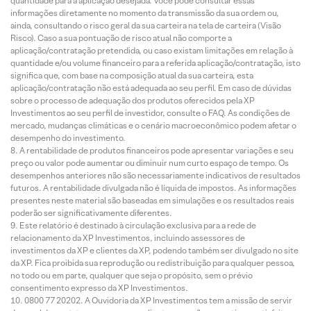
quantidade para a aplicação desejada. Você pode consultar essas
informações diretamente no momento da transmissão da sua ordem ou,
ainda, consultando o risco geral da sua carteira na tela de carteira (Visão
Risco). Caso a sua pontuação de risco atual não comporte a
aplicação/contratação pretendida, ou caso existam limitações em relação à
quantidade e/ou volume financeiro para a referida aplicação/contratação, isto
significa que, com base na composição atual da sua carteira, esta
aplicação/contratação não está adequada ao seu perfil. Em caso de dúvidas
sobre o processo de adequação dos produtos oferecidos pela XP
Investimentos ao seu perfil de investidor, consulte o FAQ. As condições de
mercado, mudanças climáticas e o cenário macroeconômico podem afetar o
desempenho do investimento.
A rentabilidade de produtos financeiros pode apresentar variações e seu
preço ou valor pode aumentar ou diminuir num curto espaço de tempo. Os
desempenhos anteriores não são necessariamente indicativos de resultados
futuros. A rentabilidade divulgada não é líquida de impostos. As informações
presentes neste material são baseadas em simulações e os resultados reais
poderão ser significativamente diferentes.
Este relatório é destinado à circulação exclusiva para a rede de
relacionamento da XP Investimentos, incluindo assessores de
investimentos da XP e clientes da XP, podendo também ser divulgado no site
da XP. Fica proibida sua reprodução ou redistribuição para qualquer pessoa,
no todo ou em parte, qualquer que seja o propósito, sem o prévio
consentimento expresso da XP Investimentos.
0800 77 20202. A Ouvidoria da XP Investimentos tem a missão de servir