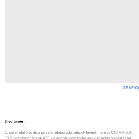
GRÁFIC
Disclaimer:
Este relatório de análise foi elaborado pela XP Investimentos CCTVM S.A.
(“XP Investimentos ou XP”) de acordo com todas as exigências previstas na