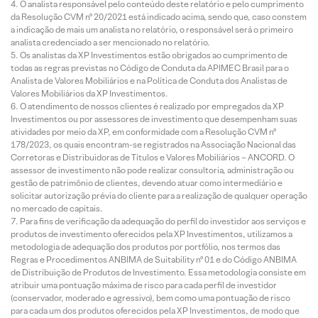
O analista responsável pelo conteúdo deste relatório e pelo cumprimento
da Resolução CVM nº 20/2021 está indicado acima, sendo que, caso constem
a indicação de mais um analista no relatório, o responsável será o primeiro
analista credenciado a ser mencionado no relatório.
Os analistas da XP Investimentos estão obrigados ao cumprimento de
todas as regras previstas no Código de Conduta da APIMEC Brasil para o
Analista de Valores Mobiliários e na Política de Conduta dos Analistas de
Valores Mobiliários da XP Investimentos.
O atendimento de nossos clientes é realizado por empregados da XP
Investimentos ou por assessores de investimento que desempenham suas
atividades por meio da XP, em conformidade com a Resolução CVM nº
178/2023, os quais encontram-se registrados na Associação Nacional das
Corretoras e Distribuidoras de Títulos e Valores Mobiliários – ANCORD. O
assessor de investimento não pode realizar consultoria, administração ou
gestão de patrimônio de clientes, devendo atuar como intermediário e
solicitar autorização prévia do cliente para a realização de qualquer operação
no mercado de capitais.
Para fins de verificação da adequação do perfil do investidor aos serviços e
produtos de investimento oferecidos pela XP Investimentos, utilizamos a
metodologia de adequação dos produtos por portfólio, nos termos das
Regras e Procedimentos ANBIMA de Suitability nº 01 e do Código ANBIMA
de Distribuição de Produtos de Investimento. Essa metodologia consiste em
atribuir uma pontuação máxima de risco para cada perfil de investidor
(conservador, moderado e agressivo), bem como uma pontuação de risco
para cada um dos produtos oferecidos pela XP Investimentos, de modo que