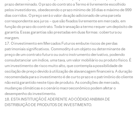
prazo determinado. O prazo do contrato a Termo é livremente escolhido
pelos investidores, obedecendo o prazo mínimo de 16 dias e máximo de 999
dias corridos. O preço será o valor da ação adicionado de uma parcela
correspondente aos juros – que são fixados livremente em mercado, em
função do prazo do contrato. Toda transação a termo requer um depósito de
garantia. Essas garantias são prestadas em duas formas: cobertura ou
margem.
O investimento em Mercados Futuros embute riscos de perdas
patrimoniais significativos. Commodity é um objeto ou determinante de
preço de um contrato futuro ou outro instrumento derivativo, podendo
consubstanciar um índice, uma taxa, um valor mobiliário ou produto físico. É
um investimento de risco muito alto, que contempla a possibilidade de
oscilação de preço devido à utilização de alavancagem financeira. A duração
recomendada para o investimento é de curto prazo e o patrimônio do cliente
não está garantido neste tipo de produto. As condições de mercado,
mudanças climáticas e o cenário macroeconômico podem afetar o
desempenho do investimento.
ESTA INSTITUIÇÃO É ADERENTE AO CÓDIGO ANBIMA DE
DISTRIBUIÇÃO DE PRODUTOS DE INVESTIMENTO.