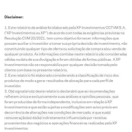
Disclaimer:
Este relatório de análise foi elaborado pela XP Investimentos CCTVM S.A.
(“XP Investimentos ou XP”) de acordo com todas as exigências previstas na
Resolução CVM 20/2021, tem como objetivo fornecer informações que
possam auxiliar o investidor a tomar sua própria decisão de investimento, não
constituindo qualquer tipo de oferta ou solicitação de compra e/ou venda de
qualquer produto. As informações contidas neste relatório são consideradas
válidas na data de sua divulgação e foram obtidas de fontes públicas. A XP
Investimentos não se responsabiliza por qualquer decisão tomada pelo
cliente com base no presente relatório.
Este relatório foi elaborado considerando a classificação de risco dos
produtos de modo a gerar resultados de alocação para cada perfil de
investidor.
O(s) signatário(s) deste relatório declara(m) que as recomendações
refletem única e exclusivamente suas análises e opiniões pessoais, que
foram produzidas de forma independente, inclusive em relação à XP
Investimentos e que estão sujeitas a modificações sem aviso prévio em
decorrência de alterações nas condições de mercado, e que sua(s)
remuneração(es) é(são) indiretamente influenciada por receitas
provenientes dos negócios e operações financeiras realizadas pela XP
Investimentos.