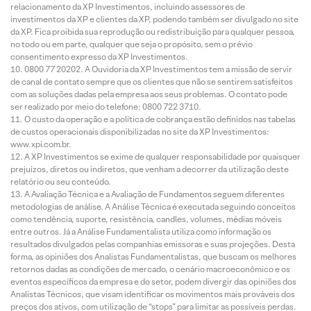
relacionamento da XP Investimentos, incluindo assessores de
investimentos da XP e clientes da XP, podendo também ser divulgado no site
da XP. Fica proibida sua reprodução ou redistribuição para qualquer pessoa,
no todo ou em parte, qualquer que seja o propósito, sem o prévio
consentimento expresso da XP Investimentos.
0800 77 20202. A Ouvidoria da XP Investimentos tem a missão de servir
de canal de contato sempre que os clientes que não se sentirem satisfeitos
com as soluções dadas pela empresa aos seus problemas. O contato pode
ser realizado por meio do telefone: 0800 722 3710.
O custo da operação e a política de cobrança estão definidos nas tabelas
de custos operacionais disponibilizadas no site da XP Investimentos:
www.xpi.com.br.
A XP Investimentos se exime de qualquer responsabilidade por quaisquer
prejuízos, diretos ou indiretos, que venham a decorrer da utilização deste
relatório ou seu conteúdo.
A Avaliação Técnica e a Avaliação de Fundamentos seguem diferentes
metodologias de análise. A Análise Técnica é executada seguindo conceitos
como tendência, suporte, resistência, candles, volumes, médias móveis
entre outros. Já a Análise Fundamentalista utiliza como informação os
resultados divulgados pelas companhias emissoras e suas projeções. Desta
forma, as opiniões dos Analistas Fundamentalistas, que buscam os melhores
retornos dadas as condições de mercado, o cenário macroeconômico e os
eventos específicos da empresa e do setor, podem divergir das opiniões dos
Analistas Técnicos, que visam identificar os movimentos mais prováveis dos
preços dos ativos, com utilização de “stops” para limitar as possíveis perdas.