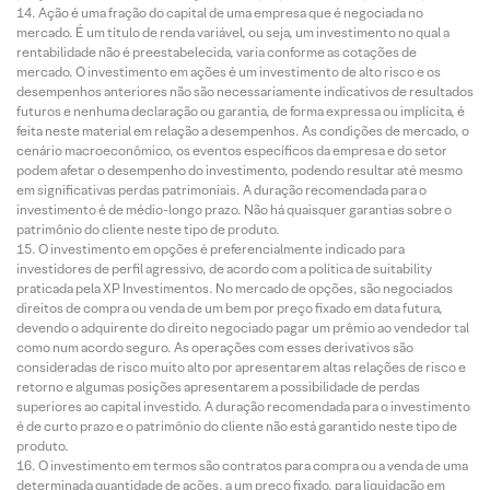
Ação é uma fração do capital de uma empresa que é negociada no
mercado. É um título de renda variável, ou seja, um investimento no qual a
rentabilidade não é preestabelecida, varia conforme as cotações de
mercado. O investimento em ações é um investimento de alto risco e os
desempenhos anteriores não são necessariamente indicativos de resultados
futuros e nenhuma declaração ou garantia, de forma expressa ou implícita, é
feita neste material em relação a desempenhos. As condições de mercado, o
cenário macroeconômico, os eventos específicos da empresa e do setor
podem afetar o desempenho do investimento, podendo resultar até mesmo
em significativas perdas patrimoniais. A duração recomendada para o
investimento é de médio-longo prazo. Não há quaisquer garantias sobre o
patrimônio do cliente neste tipo de produto.
O investimento em opções é preferencialmente indicado para
investidores de perfil agressivo, de acordo com a política de suitability
praticada pela XP Investimentos. No mercado de opções, são negociados
direitos de compra ou venda de um bem por preço fixado em data futura,
devendo o adquirente do direito negociado pagar um prêmio ao vendedor tal
como num acordo seguro. As operações com esses derivativos são
consideradas de risco muito alto por apresentarem altas relações de risco e
retorno e algumas posições apresentarem a possibilidade de perdas
superiores ao capital investido. A duração recomendada para o investimento
é de curto prazo e o patrimônio do cliente não está garantido neste tipo de
produto.
O investimento em termos são contratos para compra ou a venda de uma
determinada quantidade de ações, a um preço fixado, para liquidação em