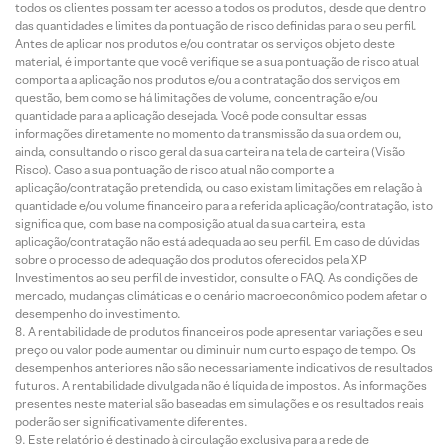
todos os clientes possam ter acesso a todos os produtos, desde que dentro
das quantidades e limites da pontuação de risco definidas para o seu perfil.
Antes de aplicar nos produtos e/ou contratar os serviços objeto deste
material, é importante que você verifique se a sua pontuação de risco atual
comporta a aplicação nos produtos e/ou a contratação dos serviços em
questão, bem como se há limitações de volume, concentração e/ou
quantidade para a aplicação desejada. Você pode consultar essas
informações diretamente no momento da transmissão da sua ordem ou,
ainda, consultando o risco geral da sua carteira na tela de carteira (Visão
Risco). Caso a sua pontuação de risco atual não comporte a
aplicação/contratação pretendida, ou caso existam limitações em relação à
quantidade e/ou volume financeiro para a referida aplicação/contratação, isto
significa que, com base na composição atual da sua carteira, esta
aplicação/contratação não está adequada ao seu perfil. Em caso de dúvidas
sobre o processo de adequação dos produtos oferecidos pela XP
Investimentos ao seu perfil de investidor, consulte o FAQ. As condições de
mercado, mudanças climáticas e o cenário macroeconômico podem afetar o
desempenho do investimento.
A rentabilidade de produtos financeiros pode apresentar variações e seu
preço ou valor pode aumentar ou diminuir num curto espaço de tempo. Os
desempenhos anteriores não são necessariamente indicativos de resultados
futuros. A rentabilidade divulgada não é líquida de impostos. As informações
presentes neste material são baseadas em simulações e os resultados reais
poderão ser significativamente diferentes.
Este relatório é destinado à circulação exclusiva para a rede de