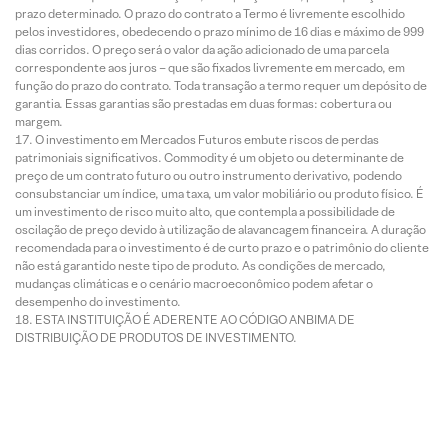
prazo determinado. O prazo do contrato a Termo é livremente escolhido
pelos investidores, obedecendo o prazo mínimo de 16 dias e máximo de 999
dias corridos. O preço será o valor da ação adicionado de uma parcela
correspondente aos juros – que são fixados livremente em mercado, em
função do prazo do contrato. Toda transação a termo requer um depósito de
garantia. Essas garantias são prestadas em duas formas: cobertura ou
margem.
O investimento em Mercados Futuros embute riscos de perdas
patrimoniais significativos. Commodity é um objeto ou determinante de
preço de um contrato futuro ou outro instrumento derivativo, podendo
consubstanciar um índice, uma taxa, um valor mobiliário ou produto físico. É
um investimento de risco muito alto, que contempla a possibilidade de
oscilação de preço devido à utilização de alavancagem financeira. A duração
recomendada para o investimento é de curto prazo e o patrimônio do cliente
não está garantido neste tipo de produto. As condições de mercado,
mudanças climáticas e o cenário macroeconômico podem afetar o
desempenho do investimento.
ESTA INSTITUIÇÃO É ADERENTE AO CÓDIGO ANBIMA DE
DISTRIBUIÇÃO DE PRODUTOS DE INVESTIMENTO.