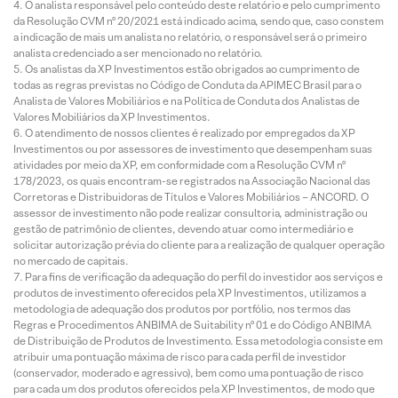
O analista responsável pelo conteúdo deste relatório e pelo cumprimento
da Resolução CVM nº 20/2021 está indicado acima, sendo que, caso constem
a indicação de mais um analista no relatório, o responsável será o primeiro
analista credenciado a ser mencionado no relatório.
Os analistas da XP Investimentos estão obrigados ao cumprimento de
todas as regras previstas no Código de Conduta da APIMEC Brasil para o
Analista de Valores Mobiliários e na Política de Conduta dos Analistas de
Valores Mobiliários da XP Investimentos.
O atendimento de nossos clientes é realizado por empregados da XP
Investimentos ou por assessores de investimento que desempenham suas
atividades por meio da XP, em conformidade com a Resolução CVM nº
178/2023, os quais encontram-se registrados na Associação Nacional das
Corretoras e Distribuidoras de Títulos e Valores Mobiliários – ANCORD. O
assessor de investimento não pode realizar consultoria, administração ou
gestão de patrimônio de clientes, devendo atuar como intermediário e
solicitar autorização prévia do cliente para a realização de qualquer operação
no mercado de capitais.
Para fins de verificação da adequação do perfil do investidor aos serviços e
produtos de investimento oferecidos pela XP Investimentos, utilizamos a
metodologia de adequação dos produtos por portfólio, nos termos das
Regras e Procedimentos ANBIMA de Suitability nº 01 e do Código ANBIMA
de Distribuição de Produtos de Investimento. Essa metodologia consiste em
atribuir uma pontuação máxima de risco para cada perfil de investidor
(conservador, moderado e agressivo), bem como uma pontuação de risco
para cada um dos produtos oferecidos pela XP Investimentos, de modo que