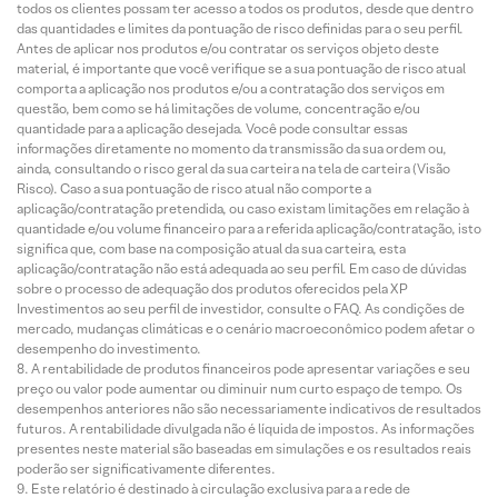
todos os clientes possam ter acesso a todos os produtos, desde que dentro
das quantidades e limites da pontuação de risco definidas para o seu perfil.
Antes de aplicar nos produtos e/ou contratar os serviços objeto deste
material, é importante que você verifique se a sua pontuação de risco atual
comporta a aplicação nos produtos e/ou a contratação dos serviços em
questão, bem como se há limitações de volume, concentração e/ou
quantidade para a aplicação desejada. Você pode consultar essas
informações diretamente no momento da transmissão da sua ordem ou,
ainda, consultando o risco geral da sua carteira na tela de carteira (Visão
Risco). Caso a sua pontuação de risco atual não comporte a
aplicação/contratação pretendida, ou caso existam limitações em relação à
quantidade e/ou volume financeiro para a referida aplicação/contratação, isto
significa que, com base na composição atual da sua carteira, esta
aplicação/contratação não está adequada ao seu perfil. Em caso de dúvidas
sobre o processo de adequação dos produtos oferecidos pela XP
Investimentos ao seu perfil de investidor, consulte o FAQ. As condições de
mercado, mudanças climáticas e o cenário macroeconômico podem afetar o
desempenho do investimento.
A rentabilidade de produtos financeiros pode apresentar variações e seu
preço ou valor pode aumentar ou diminuir num curto espaço de tempo. Os
desempenhos anteriores não são necessariamente indicativos de resultados
futuros. A rentabilidade divulgada não é líquida de impostos. As informações
presentes neste material são baseadas em simulações e os resultados reais
poderão ser significativamente diferentes.
Este relatório é destinado à circulação exclusiva para a rede de