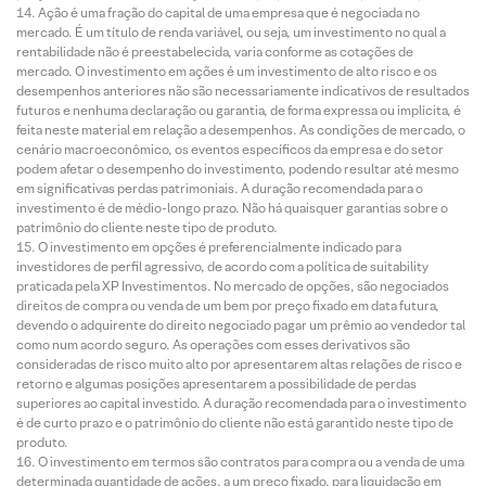
Ação é uma fração do capital de uma empresa que é negociada no
mercado. É um título de renda variável, ou seja, um investimento no qual a
rentabilidade não é preestabelecida, varia conforme as cotações de
mercado. O investimento em ações é um investimento de alto risco e os
desempenhos anteriores não são necessariamente indicativos de resultados
futuros e nenhuma declaração ou garantia, de forma expressa ou implícita, é
feita neste material em relação a desempenhos. As condições de mercado, o
cenário macroeconômico, os eventos específicos da empresa e do setor
podem afetar o desempenho do investimento, podendo resultar até mesmo
em significativas perdas patrimoniais. A duração recomendada para o
investimento é de médio-longo prazo. Não há quaisquer garantias sobre o
patrimônio do cliente neste tipo de produto.
O investimento em opções é preferencialmente indicado para
investidores de perfil agressivo, de acordo com a política de suitability
praticada pela XP Investimentos. No mercado de opções, são negociados
direitos de compra ou venda de um bem por preço fixado em data futura,
devendo o adquirente do direito negociado pagar um prêmio ao vendedor tal
como num acordo seguro. As operações com esses derivativos são
consideradas de risco muito alto por apresentarem altas relações de risco e
retorno e algumas posições apresentarem a possibilidade de perdas
superiores ao capital investido. A duração recomendada para o investimento
é de curto prazo e o patrimônio do cliente não está garantido neste tipo de
produto.
O investimento em termos são contratos para compra ou a venda de uma
determinada quantidade de ações, a um preço fixado, para liquidação em