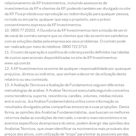
relacionamento da XP Investimentos, incluindo assessores de
investimentos da XP e clientes da XP, podendo também ser divulgado no site
da XP. Fica proibida sua reprodução ou redistribuição para qualquer pessoa,
no todo ou em parte, qualquer que seja o propósito, sem o prévio
consentimento expresso da XP Investimentos.
0800 77 20202. A Ouvidoria da XP Investimentos tem a missão de servir
de canal de contato sempre que os clientes que não se sentirem satisfeitos
com as soluções dadas pela empresa aos seus problemas. O contato pode
ser realizado por meio do telefone: 0800 722 3710.
O custo da operação e a política de cobrança estão definidos nas tabelas
de custos operacionais disponibilizadas no site da XP Investimentos:
www.xpi.com.br.
A XP Investimentos se exime de qualquer responsabilidade por quaisquer
prejuízos, diretos ou indiretos, que venham a decorrer da utilização deste
relatório ou seu conteúdo.
A Avaliação Técnica e a Avaliação de Fundamentos seguem diferentes
metodologias de análise. A Análise Técnica é executada seguindo conceitos
como tendência, suporte, resistência, candles, volumes, médias móveis
entre outros. Já a Análise Fundamentalista utiliza como informação os
resultados divulgados pelas companhias emissoras e suas projeções. Desta
forma, as opiniões dos Analistas Fundamentalistas, que buscam os melhores
retornos dadas as condições de mercado, o cenário macroeconômico e os
eventos específicos da empresa e do setor, podem divergir das opiniões dos
Analistas Técnicos, que visam identificar os movimentos mais prováveis dos
preços dos ativos, com utilização de “stops” para limitar as possíveis perdas.