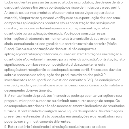
todos os clientes possam ter acesso a todos os produtos, desde que dentro
das quantidades e limites da pontuação de risco definidas para o seu perfil.
Antes de aplicar nos produtos e/ou contratar os serviços objeto deste
material, é importante que você verifique se a sua pontuação de risco atual
comporta a aplicação nos produtos e/ou a contratação dos serviços em
questão, bem como se há limitações de volume, concentração e/ou
quantidade para a aplicação desejada. Você pode consultar essas
informações diretamente no momento da transmissão da sua ordem ou,
ainda, consultando o risco geral da sua carteira na tela de carteira (Visão
Risco). Caso a sua pontuação de risco atual não comporte a
aplicação/contratação pretendida, ou caso existam limitações em relação à
quantidade e/ou volume financeiro para a referida aplicação/contratação, isto
significa que, com base na composição atual da sua carteira, esta
aplicação/contratação não está adequada ao seu perfil. Em caso de dúvidas
sobre o processo de adequação dos produtos oferecidos pela XP
Investimentos ao seu perfil de investidor, consulte o FAQ. As condições de
mercado, mudanças climáticas e o cenário macroeconômico podem afetar o
desempenho do investimento.
A rentabilidade de produtos financeiros pode apresentar variações e seu
preço ou valor pode aumentar ou diminuir num curto espaço de tempo. Os
desempenhos anteriores não são necessariamente indicativos de resultados
futuros. A rentabilidade divulgada não é líquida de impostos. As informações
presentes neste material são baseadas em simulações e os resultados reais
poderão ser significativamente diferentes.
Este relatório é destinado à circulação exclusiva para a rede de