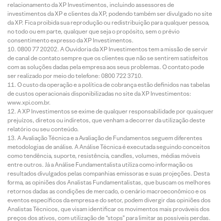
relacionamento da XP Investimentos, incluindo assessores de
investimentos da XP e clientes da XP, podendo também ser divulgado no site
da XP. Fica proibida sua reprodução ou redistribuição para qualquer pessoa,
no todo ou em parte, qualquer que seja o propósito, sem o prévio
consentimento expresso da XP Investimentos.
0800 77 20202. A Ouvidoria da XP Investimentos tem a missão de servir
de canal de contato sempre que os clientes que não se sentirem satisfeitos
com as soluções dadas pela empresa aos seus problemas. O contato pode
ser realizado por meio do telefone: 0800 722 3710.
O custo da operação e a política de cobrança estão definidos nas tabelas
de custos operacionais disponibilizadas no site da XP Investimentos:
www.xpi.com.br.
A XP Investimentos se exime de qualquer responsabilidade por quaisquer
prejuízos, diretos ou indiretos, que venham a decorrer da utilização deste
relatório ou seu conteúdo.
A Avaliação Técnica e a Avaliação de Fundamentos seguem diferentes
metodologias de análise. A Análise Técnica é executada seguindo conceitos
como tendência, suporte, resistência, candles, volumes, médias móveis
entre outros. Já a Análise Fundamentalista utiliza como informação os
resultados divulgados pelas companhias emissoras e suas projeções. Desta
forma, as opiniões dos Analistas Fundamentalistas, que buscam os melhores
retornos dadas as condições de mercado, o cenário macroeconômico e os
eventos específicos da empresa e do setor, podem divergir das opiniões dos
Analistas Técnicos, que visam identificar os movimentos mais prováveis dos
preços dos ativos, com utilização de “stops” para limitar as possíveis perdas.