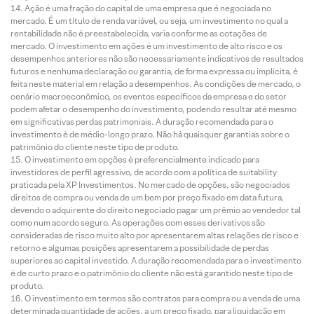
Ação é uma fração do capital de uma empresa que é negociada no
mercado. É um título de renda variável, ou seja, um investimento no qual a
rentabilidade não é preestabelecida, varia conforme as cotações de
mercado. O investimento em ações é um investimento de alto risco e os
desempenhos anteriores não são necessariamente indicativos de resultados
futuros e nenhuma declaração ou garantia, de forma expressa ou implícita, é
feita neste material em relação a desempenhos. As condições de mercado, o
cenário macroeconômico, os eventos específicos da empresa e do setor
podem afetar o desempenho do investimento, podendo resultar até mesmo
em significativas perdas patrimoniais. A duração recomendada para o
investimento é de médio-longo prazo. Não há quaisquer garantias sobre o
patrimônio do cliente neste tipo de produto.
O investimento em opções é preferencialmente indicado para
investidores de perfil agressivo, de acordo com a política de suitability
praticada pela XP Investimentos. No mercado de opções, são negociados
direitos de compra ou venda de um bem por preço fixado em data futura,
devendo o adquirente do direito negociado pagar um prêmio ao vendedor tal
como num acordo seguro. As operações com esses derivativos são
consideradas de risco muito alto por apresentarem altas relações de risco e
retorno e algumas posições apresentarem a possibilidade de perdas
superiores ao capital investido. A duração recomendada para o investimento
é de curto prazo e o patrimônio do cliente não está garantido neste tipo de
produto.
O investimento em termos são contratos para compra ou a venda de uma
determinada quantidade de ações, a um preço fixado, para liquidação em