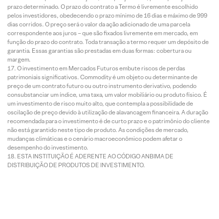
prazo determinado. O prazo do contrato a Termo é livremente escolhido
pelos investidores, obedecendo o prazo mínimo de 16 dias e máximo de 999
dias corridos. O preço será o valor da ação adicionado de uma parcela
correspondente aos juros – que são fixados livremente em mercado, em
função do prazo do contrato. Toda transação a termo requer um depósito de
garantia. Essas garantias são prestadas em duas formas: cobertura ou
margem.
O investimento em Mercados Futuros embute riscos de perdas
patrimoniais significativos. Commodity é um objeto ou determinante de
preço de um contrato futuro ou outro instrumento derivativo, podendo
consubstanciar um índice, uma taxa, um valor mobiliário ou produto físico. É
um investimento de risco muito alto, que contempla a possibilidade de
oscilação de preço devido à utilização de alavancagem financeira. A duração
recomendada para o investimento é de curto prazo e o patrimônio do cliente
não está garantido neste tipo de produto. As condições de mercado,
mudanças climáticas e o cenário macroeconômico podem afetar o
desempenho do investimento.
ESTA INSTITUIÇÃO É ADERENTE AO CÓDIGO ANBIMA DE
DISTRIBUIÇÃO DE PRODUTOS DE INVESTIMENTO.