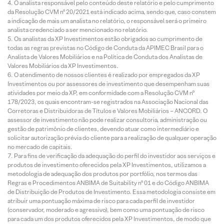
O analista responsável pelo conteúdo deste relatório e pelo cumprimento
da Resolução CVM nº 20/2021 está indicado acima, sendo que, caso constem
a indicação de mais um analista no relatório, o responsável será o primeiro
analista credenciado a ser mencionado no relatório.
Os analistas da XP Investimentos estão obrigados ao cumprimento de
todas as regras previstas no Código de Conduta da APIMEC Brasil para o
Analista de Valores Mobiliários e na Política de Conduta dos Analistas de
Valores Mobiliários da XP Investimentos.
O atendimento de nossos clientes é realizado por empregados da XP
Investimentos ou por assessores de investimento que desempenham suas
atividades por meio da XP, em conformidade com a Resolução CVM nº
178/2023, os quais encontram-se registrados na Associação Nacional das
Corretoras e Distribuidoras de Títulos e Valores Mobiliários – ANCORD. O
assessor de investimento não pode realizar consultoria, administração ou
gestão de patrimônio de clientes, devendo atuar como intermediário e
solicitar autorização prévia do cliente para a realização de qualquer operação
no mercado de capitais.
Para fins de verificação da adequação do perfil do investidor aos serviços e
produtos de investimento oferecidos pela XP Investimentos, utilizamos a
metodologia de adequação dos produtos por portfólio, nos termos das
Regras e Procedimentos ANBIMA de Suitability nº 01 e do Código ANBIMA
de Distribuição de Produtos de Investimento. Essa metodologia consiste em
atribuir uma pontuação máxima de risco para cada perfil de investidor
(conservador, moderado e agressivo), bem como uma pontuação de risco
para cada um dos produtos oferecidos pela XP Investimentos, de modo que