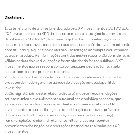
Disclaimer:
Este relatório de análise foi elaborado pela XP Investimentos CCTVM S.A.
(“XP Investimentos ou XP”) de acordo com todas as exigências previstas na
Resolução CVM 20/2021, tem como objetivo fornecer informações que
possam auxiliar o investidor a tomar sua própria decisão de investimento, não
constituindo qualquer tipo de oferta ou solicitação de compra e/ou venda de
qualquer produto. As informações contidas neste relatório são consideradas
válidas na data de sua divulgação e foram obtidas de fontes públicas. A XP
Investimentos não se responsabiliza por qualquer decisão tomada pelo
cliente com base no presente relatório.
Este relatório foi elaborado considerando a classificação de risco dos
produtos de modo a gerar resultados de alocação para cada perfil de
investidor.
O(s) signatário(s) deste relatório declara(m) que as recomendações
refletem única e exclusivamente suas análises e opiniões pessoais, que
foram produzidas de forma independente, inclusive em relação à XP
Investimentos e que estão sujeitas a modificações sem aviso prévio em
decorrência de alterações nas condições de mercado, e que sua(s)
remuneração(es) é(são) indiretamente influenciada por receitas
provenientes dos negócios e operações financeiras realizadas pela XP
Investimentos.