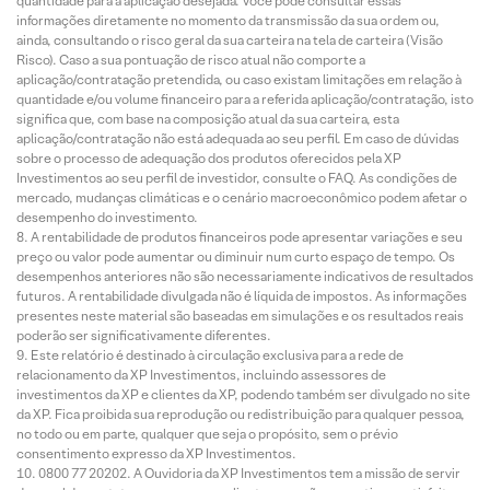
quantidade para a aplicação desejada. Você pode consultar essas
informações diretamente no momento da transmissão da sua ordem ou,
ainda, consultando o risco geral da sua carteira na tela de carteira (Visão
Risco). Caso a sua pontuação de risco atual não comporte a
aplicação/contratação pretendida, ou caso existam limitações em relação à
quantidade e/ou volume financeiro para a referida aplicação/contratação, isto
significa que, com base na composição atual da sua carteira, esta
aplicação/contratação não está adequada ao seu perfil. Em caso de dúvidas
sobre o processo de adequação dos produtos oferecidos pela XP
Investimentos ao seu perfil de investidor, consulte o FAQ. As condições de
mercado, mudanças climáticas e o cenário macroeconômico podem afetar o
desempenho do investimento.
A rentabilidade de produtos financeiros pode apresentar variações e seu
preço ou valor pode aumentar ou diminuir num curto espaço de tempo. Os
desempenhos anteriores não são necessariamente indicativos de resultados
futuros. A rentabilidade divulgada não é líquida de impostos. As informações
presentes neste material são baseadas em simulações e os resultados reais
poderão ser significativamente diferentes.
Este relatório é destinado à circulação exclusiva para a rede de
relacionamento da XP Investimentos, incluindo assessores de
investimentos da XP e clientes da XP, podendo também ser divulgado no site
da XP. Fica proibida sua reprodução ou redistribuição para qualquer pessoa,
no todo ou em parte, qualquer que seja o propósito, sem o prévio
consentimento expresso da XP Investimentos.
0800 77 20202. A Ouvidoria da XP Investimentos tem a missão de servir