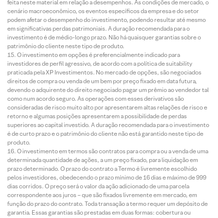
feita neste material em relação a desempenhos. As condições de mercado, o
cenário macroeconômico, os eventos específicos da empresa e do setor
podem afetar o desempenho do investimento, podendo resultar até mesmo
em significativas perdas patrimoniais. A duração recomendada para o
investimento é de médio-longo prazo. Não há quaisquer garantias sobre o
patrimônio do cliente neste tipo de produto.
O investimento em opções é preferencialmente indicado para
investidores de perfil agressivo, de acordo com a política de suitability
praticada pela XP Investimentos. No mercado de opções, são negociados
direitos de compra ou venda de um bem por preço fixado em data futura,
devendo o adquirente do direito negociado pagar um prêmio ao vendedor tal
como num acordo seguro. As operações com esses derivativos são
consideradas de risco muito alto por apresentarem altas relações de risco e
retorno e algumas posições apresentarem a possibilidade de perdas
superiores ao capital investido. A duração recomendada para o investimento
é de curto prazo e o patrimônio do cliente não está garantido neste tipo de
produto.
O investimento em termos são contratos para compra ou a venda de uma
determinada quantidade de ações, a um preço fixado, para liquidação em
prazo determinado. O prazo do contrato a Termo é livremente escolhido
pelos investidores, obedecendo o prazo mínimo de 16 dias e máximo de 999
dias corridos. O preço será o valor da ação adicionado de uma parcela
correspondente aos juros – que são fixados livremente em mercado, em
função do prazo do contrato. Toda transação a termo requer um depósito de
garantia. Essas garantias são prestadas em duas formas: cobertura ou