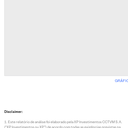
GRÁFI
Disclaimer:
Este relatório de análise foi elaborado pela XP Investimentos CCTVM S.A.
(“XP Investimentos ou XP”) de acordo com todas as exigências previstas na