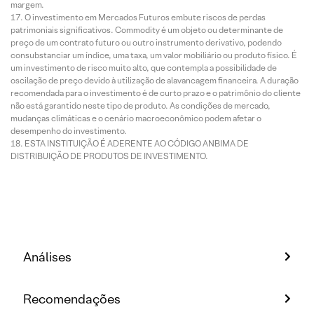
margem.
O investimento em Mercados Futuros embute riscos de perdas
patrimoniais significativos. Commodity é um objeto ou determinante de
preço de um contrato futuro ou outro instrumento derivativo, podendo
consubstanciar um índice, uma taxa, um valor mobiliário ou produto físico. É
um investimento de risco muito alto, que contempla a possibilidade de
oscilação de preço devido à utilização de alavancagem financeira. A duração
recomendada para o investimento é de curto prazo e o patrimônio do cliente
não está garantido neste tipo de produto. As condições de mercado,
mudanças climáticas e o cenário macroeconômico podem afetar o
desempenho do investimento.
ESTA INSTITUIÇÃO É ADERENTE AO CÓDIGO ANBIMA DE
DISTRIBUIÇÃO DE PRODUTOS DE INVESTIMENTO.
Análises
Recomendações