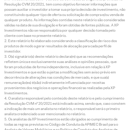
Resolução CVM 20/2021, tem como objetivo fornecer informações que
possam auxiliar o investidor a tomar sua própria decisão de investimento, não
constituindo qualquer tipo de oferta ou solicitação de compra e/ou venda de
qualquer produto. As informações contidas neste relatório são consideradas
válidas na data de sua divulgação e foram obtidas de fontes públicas. A XP
Investimentos não se responsabiliza por qualquer decisão tomada pelo
cliente com base no presente relatório.
Este relatório foi elaborado considerando a classificação de risco dos
produtos de modo a gerar resultados de alocação para cada perfil de
investidor.
O(s) signatário(s) deste relatório declara(m) que as recomendações
refletem única e exclusivamente suas análises e opiniões pessoais, que
foram produzidas de forma independente, inclusive em relação à XP
Investimentos e que estão sujeitas a modificações sem aviso prévio em
decorrência de alterações nas condições de mercado, e que sua(s)
remuneração(es) é(são) indiretamente influenciada por receitas
provenientes dos negócios e operações financeiras realizadas pela XP
Investimentos.
O analista responsável pelo conteúdo deste relatório e pelo cumprimento
da Resolução CVM nº 20/2021 está indicado acima, sendo que, caso constem
a indicação de mais um analista no relatório, o responsável será o primeiro
analista credenciado a ser mencionado no relatório.
Os analistas da XP Investimentos estão obrigados ao cumprimento de
todas as regras previstas no Código de Conduta da APIMEC Brasil para o
Analista de Valores Mobiliários e na Política de Conduta dos Analistas de