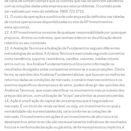
de canal de contato sempre que os clientes que não se sentirem satisfeitos
com as soluções dadas pela empresa aos seus problemas. O contato pode
ser realizado por meio do telefone: 0800 722 3710.
O custo da operação e a política de cobrança estão definidos nas tabelas
de custos operacionais disponibilizadas no site da XP Investimentos:
www.xpi.com.br.
A XP Investimentos se exime de qualquer responsabilidade por quaisquer
prejuízos, diretos ou indiretos, que venham a decorrer da utilização deste
relatório ou seu conteúdo.
A Avaliação Técnica e a Avaliação de Fundamentos seguem diferentes
metodologias de análise. A Análise Técnica é executada seguindo conceitos
como tendência, suporte, resistência, candles, volumes, médias móveis
entre outros. Já a Análise Fundamentalista utiliza como informação os
resultados divulgados pelas companhias emissoras e suas projeções. Desta
forma, as opiniões dos Analistas Fundamentalistas, que buscam os melhores
retornos dadas as condições de mercado, o cenário macroeconômico e os
eventos específicos da empresa e do setor, podem divergir das opiniões dos
Analistas Técnicos, que visam identificar os movimentos mais prováveis dos
preços dos ativos, com utilização de “stops” para limitar as possíveis perdas.
Ação é uma fração do capital de uma empresa que é negociada no
mercado. É um título de renda variável, ou seja, um investimento no qual a
rentabilidade não é preestabelecida, varia conforme as cotações de
mercado. O investimento em ações é um investimento de alto risco e os
desempenhos anteriores não são necessariamente indicativos de resultados
futuros e nenhuma declaração ou garantia, de forma expressa ou implícita, é