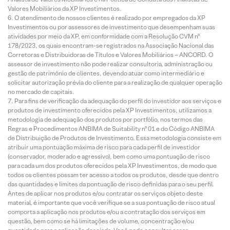
Valores Mobiliários da XP Investimentos.
O atendimento de nossos clientes é realizado por empregados da XP
Investimentos ou por assessores de investimento que desempenham suas
atividades por meio da XP, em conformidade com a Resolução CVM nº
178/2023, os quais encontram-se registrados na Associação Nacional das
Corretoras e Distribuidoras de Títulos e Valores Mobiliários – ANCORD. O
assessor de investimento não pode realizar consultoria, administração ou
gestão de patrimônio de clientes, devendo atuar como intermediário e
solicitar autorização prévia do cliente para a realização de qualquer operação
no mercado de capitais.
Para fins de verificação da adequação do perfil do investidor aos serviços e
produtos de investimento oferecidos pela XP Investimentos, utilizamos a
metodologia de adequação dos produtos por portfólio, nos termos das
Regras e Procedimentos ANBIMA de Suitability nº 01 e do Código ANBIMA
de Distribuição de Produtos de Investimento. Essa metodologia consiste em
atribuir uma pontuação máxima de risco para cada perfil de investidor
(conservador, moderado e agressivo), bem como uma pontuação de risco
para cada um dos produtos oferecidos pela XP Investimentos, de modo que
todos os clientes possam ter acesso a todos os produtos, desde que dentro
das quantidades e limites da pontuação de risco definidas para o seu perfil.
Antes de aplicar nos produtos e/ou contratar os serviços objeto deste
material, é importante que você verifique se a sua pontuação de risco atual
comporta a aplicação nos produtos e/ou a contratação dos serviços em
questão, bem como se há limitações de volume, concentração e/ou