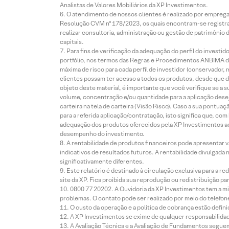
Analistas de Valores Mobiliários da XP Investimentos.
O atendimento de nossos clientes é realizado por empreg
Resolução CVM nº 178/2023, os quais encontram-se registrad
realizar consultoria, administração ou gestão de patrimônio 
capitais.
Para fins de verificação da adequação do perfil do invest
portfólio, nos termos das Regras e Procedimentos ANBIMA de
máxima de risco para cada perfil de investidor (conservado
clientes possam ter acesso a todos os produtos, desde que de
objeto deste material, é importante que você verifique se a
volume, concentração e/ou quantidade para a aplicação dese
carteira na tela de carteira (Visão Risco). Caso a sua pontu
para a referida aplicação/contratação, isto significa que, co
adequação dos produtos oferecidos pela XP Investimentos ao
desempenho do investimento.
A rentabilidade de produtos financeiros pode apresentar
indicativos de resultados futuros. A rentabilidade divulgada
significativamente diferentes.
Este relatório é destinado à circulação exclusiva para a 
site da XP. Fica proibida sua reprodução ou redistribuição p
0800 77 20202. A Ouvidoria da XP Investimentos tem a mi
problemas. O contato pode ser realizado por meio do telefon
O custo da operação e a política de cobrança estão defini
A XP Investimentos se exime de qualquer responsabilidade
A Avaliação Técnica e a Avaliação de Fundamentos seguem