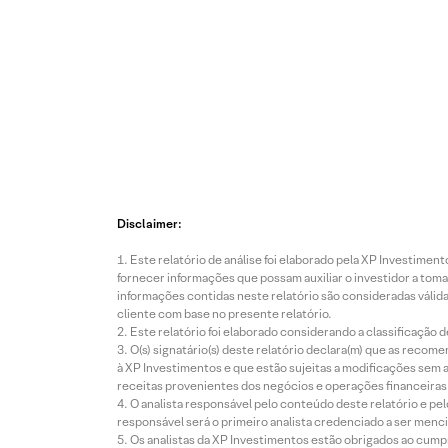
Disclaimer:
Este relatório de análise foi elaborado pela XP Investim
fornecer informações que possam auxiliar o investidor a toma
informações contidas neste relatório são consideradas válida
cliente com base no presente relatório.
Este relatório foi elaborado considerando a classificação d
O(s) signatário(s) deste relatório declara(m) que as reco
à XP Investimentos e que estão sujeitas a modificações sem 
receitas provenientes dos negócios e operações financeiras 
O analista responsável pelo conteúdo deste relatório e pe
responsável será o primeiro analista credenciado a ser menci
Os analistas da XP Investimentos estão obrigados ao cumpr