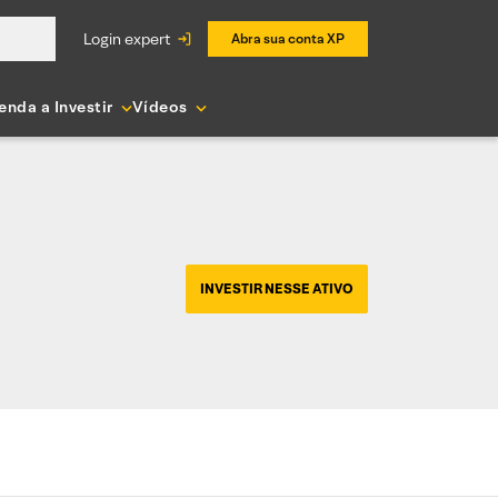
login expert
Abra sua conta XP
enda a Investir
Vídeos
INVESTIR NESSE ATIVO