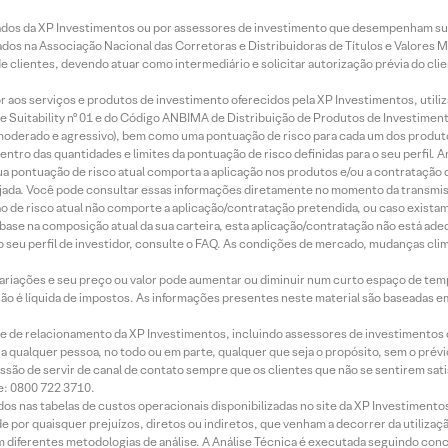
ados da XP Investimentos ou por assessores de investimento que desempenham sua
os na Associação Nacional das Corretoras e Distribuidoras de Títulos e Valores 
de clientes, devendo atuar como intermediário e solicitar autorização prévia do cl
idor aos serviços e produtos de investimento oferecidos pela XP Investimentos, uti
 Suitability nº 01 e do Código ANBIMA de Distribuição de Produtos de Investimen
r, moderado e agressivo), bem como uma pontuação de risco para cada um dos produ
ntro das quantidades e limites da pontuação de risco definidas para o seu perfil. A
 sua pontuação de risco atual comporta a aplicação nos produtos e/ou a contratação
jada. Você pode consultar essas informações diretamente no momento da transmissã
ação de risco atual não comporte a aplicação/contratação pretendida, ou caso exista
m base na composição atual da sua carteira, esta aplicação/contratação não está ad
 seu perfil de investidor, consulte o FAQ. As condições de mercado, mudanças cl
 variações e seu preço ou valor pode aumentar ou diminuir num curto espaço de t
 não é líquida de impostos. As informações presentes neste material são baseadas e
rede de relacionamento da XP Investimentos, incluindo assessores de investimentos
ara qualquer pessoa, no todo ou em parte, qualquer que seja o propósito, sem o pr
ssão de servir de canal de contato sempre que os clientes que não se sentirem sat
e: 0800 722 3710.
dos nas tabelas de custos operacionais disponibilizadas no site da XP Investimento
 por quaisquer prejuízos, diretos ou indiretos, que venham a decorrer da utilizaç
 diferentes metodologias de análise. A Análise Técnica é executada seguindo conc