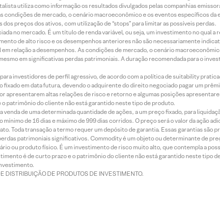
alista utiliza como informação os resultados divulgados pelas companhias emissora
 condições de mercado, o cenário macroeconômico e os eventos específicos da em
dos preços dos ativos, com utilização de “stops” para limitar as possíveis perdas.
ada no mercado. É um título de renda variável, ou seja, um investimento no qual a r
mento de alto risco e os desempenhos anteriores não são necessariamente indicat
terial em relação a desempenhos. As condições de mercado, o cenário macroeconômi
mesmo em significativas perdas patrimoniais. A duração recomendada para o inves
ra investidores de perfil agressivo, de acordo com a política de suitability prat
 fixado em data futura, devendo o adquirente do direito negociado pagar um prê
or apresentarem altas relações de risco e retorno e algumas posições apresentarem 
o patrimônio do cliente não está garantido neste tipo de produto.
 venda de uma determinada quantidade de ações, a um preço fixado, para liquidaç
 mínimo de 16 dias e máximo de 999 dias corridos. O preço será o valor da ação ad
ato. Toda transação a termo requer um depósito de garantia. Essas garantias são 
rdas patrimoniais significativos. Commodity é um objeto ou determinante de preç
rio ou produto físico. É um investimento de risco muito alto, que contempla a possi
imento é de curto prazo e o patrimônio do cliente não está garantido neste tipo 
nvestimento.
DE DISTRIBUIÇÃO DE PRODUTOS DE INVESTIMENTO.