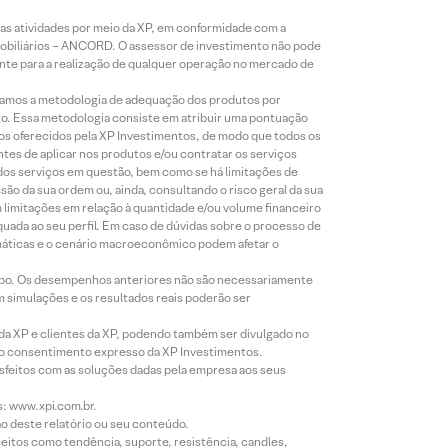
s atividades por meio da XP, em conformidade com a
Mobiliários – ANCORD. O assessor de investimento não pode
iente para a realização de qualquer operação no mercado de
lizamos a metodologia de adequação dos produtos por
to. Essa metodologia consiste em atribuir uma pontuação
tos oferecidos pela XP Investimentos, de modo que todos os
ntes de aplicar nos produtos e/ou contratar os serviços
 dos serviços em questão, bem como se há limitações de
o da sua ordem ou, ainda, consultando o risco geral da sua
m limitações em relação à quantidade e/ou volume financeiro
equada ao seu perfil. Em caso de dúvidas sobre o processo de
imáticas e o cenário macroeconômico podem afetar o
empo. Os desempenhos anteriores não são necessariamente
m simulações e os resultados reais poderão ser
 da XP e clientes da XP, podendo também ser divulgado no
évio consentimento expresso da XP Investimentos.
isfeitos com as soluções dadas pela empresa aos seus
s: www.xpi.com.br.
ão deste relatório ou seu conteúdo.
eitos como tendência, suporte, resistência, candles,