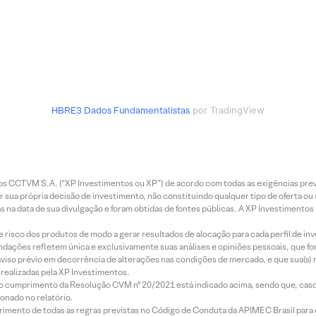
HBRE3
Dados Fundamentalistas
por TradingView
entos CCTVM S.A. (“XP Investimentos ou XP”) de acordo com todas as exigências p
r sua própria decisão de investimento, não constituindo qualquer tipo de oferta ou
s na data de sua divulgação e foram obtidas de fontes públicas. A XP Investimentos
e risco dos produtos de modo a gerar resultados de alocação para cada perfil de inv
mendações refletem única e exclusivamente suas análises e opiniões pessoais, que 
aviso prévio em decorrência de alterações nas condições de mercado, e que sua(s)
realizadas pela XP Investimentos.
lo cumprimento da Resolução CVM nº 20/2021 está indicado acima, sendo que, caso 
onado no relatório.
imento de todas as regras previstas no Código de Conduta da APIMEC Brasil para o 