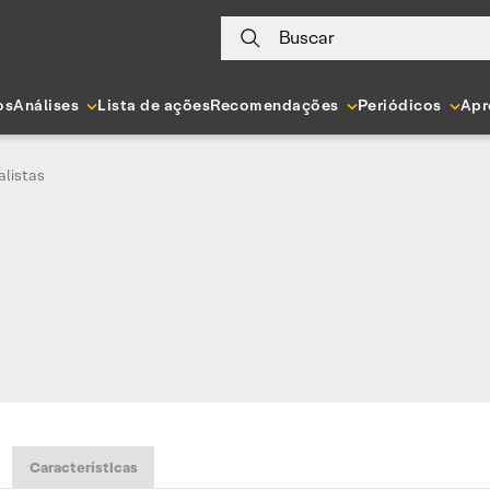
Buscar
os
Análises
Lista de ações
Recomendações
Periódicos
Apr
listas
Características