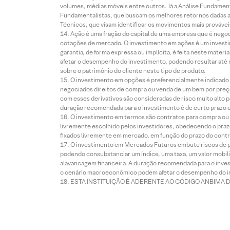
volumes, médias móveis entre outros. Já a Análise Fundament
Fundamentalistas, que buscam os melhores retornos dadas as
Técnicos, que visam identificar os movimentos mais prováveis 
Ação é uma fração do capital de uma empresa que é negoci
cotações de mercado. O investimento em ações é um investi
garantia, de forma expressa ou implícita, é feita neste ma
afetar o desempenho do investimento, podendo resultar até 
sobre o patrimônio do cliente neste tipo de produto.
O investimento em opções é preferencialmente indicado pa
negociados direitos de compra ou venda de um bem por preço
com esses derivativos são consideradas de risco muito alto p
duração recomendada para o investimento é de curto prazo e 
O investimento em termos são contratos para compra ou a
livremente escolhido pelos investidores, obedecendo o prazo
fixados livremente em mercado, em função do prazo do contr
O investimento em Mercados Futuros embute riscos de pe
podendo consubstanciar um índice, uma taxa, um valor mobiliá
alavancagem financeira. A duração recomendada para o invest
o cenário macroeconômico podem afetar o desempenho do i
ESTA INSTITUIÇÃO É ADERENTE AO CÓDIGO ANBIMA 