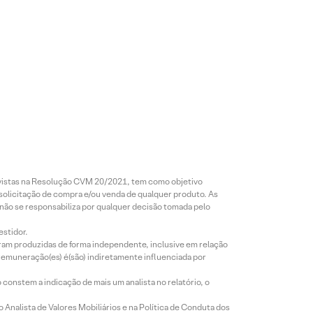
revistas na Resolução CVM 20/2021, tem como objetivo
 solicitação de compra e/ou venda de qualquer produto. As
 não se responsabiliza por qualquer decisão tomada pelo
estidor.
foram produzidas de forma independente, inclusive em relação
 remuneração(es) é(são) indiretamente influenciada por
constem a indicação de mais um analista no relatório, o
Analista de Valores Mobiliários e na Política de Conduta dos