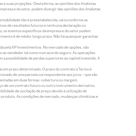
s e suas projeções. Desta forma, as opiniões dos Analistas
presa e do setor, podem divergir das opiniões dos Analistas
entabilidade não é preestabelecida, varia conforme as
ivos de resultados futuros e nenhuma declaração ou
co, os eventos específicos da empresa e do setor podem
timento é de médio-longo prazo. Não há quaisquer garantias
icada pela XP Investimentos. No mercado de opções, são
mio ao vendedor tal como num acordo seguro. As operações
a possibilidade de perdas superiores ao capital investido. A
ão em prazo determinado. O prazo do contrato a Termo é
icionado de uma parcela correspondente aos juros – que são
prestadas em duas formas: cobertura ou margem.
o de um contrato futuro ou outro instrumento derivativo,
bilidade de oscilação de preço devido à utilização de
de produto. As condições de mercado, mudanças climáticas e