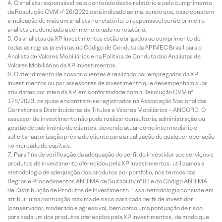
O analista responsável pelo conteúdo deste relatório e pelo cumprimento
da Resolução CVM nº 20/2021 está indicado acima, sendo que, caso constem
a indicação de mais um analista no relatório, o responsável será o primeiro
analista credenciado a ser mencionado no relatório.
Os analistas da XP Investimentos estão obrigados ao cumprimento de
todas as regras previstas no Código de Conduta da APIMEC Brasil para o
Analista de Valores Mobiliários e na Política de Conduta dos Analistas de
Valores Mobiliários da XP Investimentos.
O atendimento de nossos clientes é realizado por empregados da XP
Investimentos ou por assessores de investimento que desempenham suas
atividades por meio da XP, em conformidade com a Resolução CVM nº
178/2023, os quais encontram-se registrados na Associação Nacional das
Corretoras e Distribuidoras de Títulos e Valores Mobiliários – ANCORD. O
assessor de investimento não pode realizar consultoria, administração ou
gestão de patrimônio de clientes, devendo atuar como intermediário e
solicitar autorização prévia do cliente para a realização de qualquer operação
no mercado de capitais.
Para fins de verificação da adequação do perfil do investidor aos serviços e
produtos de investimento oferecidos pela XP Investimentos, utilizamos a
metodologia de adequação dos produtos por portfólio, nos termos das
Regras e Procedimentos ANBIMA de Suitability nº 01 e do Código ANBIMA
de Distribuição de Produtos de Investimento. Essa metodologia consiste em
atribuir uma pontuação máxima de risco para cada perfil de investidor
(conservador, moderado e agressivo), bem como uma pontuação de risco
para cada um dos produtos oferecidos pela XP Investimentos, de modo que