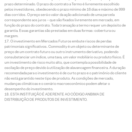
prazo determinado. O prazo do contrato a Termo é livremente escolhido
pelos investidores, obedecendo o prazo mínimo de 16 dias e máximo de 999
dias corridos. O preço será o valor da ação adicionado de uma parcela
correspondente aos juros – que são fixados livremente em mercado, em
função do prazo do contrato. Toda transação a termo requer um depósito de
garantia. Essas garantias são prestadas em duas formas: cobertura ou
margem.
O investimento em Mercados Futuros embute riscos de perdas
patrimoniais significativos. Commodity é um objeto ou determinante de
preço de um contrato futuro ou outro instrumento derivativo, podendo
consubstanciar um índice, uma taxa, um valor mobiliário ou produto físico. É
um investimento de risco muito alto, que contempla a possibilidade de
oscilação de preço devido à utilização de alavancagem financeira. A duração
recomendada para o investimento é de curto prazo e o patrimônio do cliente
não está garantido neste tipo de produto. As condições de mercado,
mudanças climáticas e o cenário macroeconômico podem afetar o
desempenho do investimento.
ESTA INSTITUIÇÃO É ADERENTE AO CÓDIGO ANBIMA DE
DISTRIBUIÇÃO DE PRODUTOS DE INVESTIMENTO.