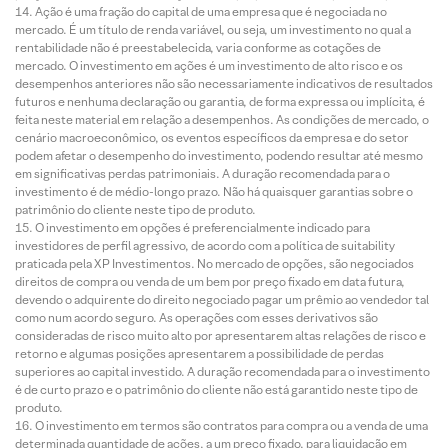
Ação é uma fração do capital de uma empresa que é negociada no
mercado. É um título de renda variável, ou seja, um investimento no qual a
rentabilidade não é preestabelecida, varia conforme as cotações de
mercado. O investimento em ações é um investimento de alto risco e os
desempenhos anteriores não são necessariamente indicativos de resultados
futuros e nenhuma declaração ou garantia, de forma expressa ou implícita, é
feita neste material em relação a desempenhos. As condições de mercado, o
cenário macroeconômico, os eventos específicos da empresa e do setor
podem afetar o desempenho do investimento, podendo resultar até mesmo
em significativas perdas patrimoniais. A duração recomendada para o
investimento é de médio-longo prazo. Não há quaisquer garantias sobre o
patrimônio do cliente neste tipo de produto.
O investimento em opções é preferencialmente indicado para
investidores de perfil agressivo, de acordo com a política de suitability
praticada pela XP Investimentos. No mercado de opções, são negociados
direitos de compra ou venda de um bem por preço fixado em data futura,
devendo o adquirente do direito negociado pagar um prêmio ao vendedor tal
como num acordo seguro. As operações com esses derivativos são
consideradas de risco muito alto por apresentarem altas relações de risco e
retorno e algumas posições apresentarem a possibilidade de perdas
superiores ao capital investido. A duração recomendada para o investimento
é de curto prazo e o patrimônio do cliente não está garantido neste tipo de
produto.
O investimento em termos são contratos para compra ou a venda de uma
determinada quantidade de ações, a um preço fixado, para liquidação em