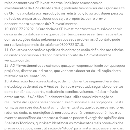
relacionamento da XP Investimentos, incluindo assessores de
investimentos da XP e clientes da XP, podendo também ser divulgado no site
da XP. Fica proibida sua reprodução ou redistribuição para qualquer pessoa,
no todo ou em parte, qualquer que seja o propósito, sem o prévio
consentimento expresso da XP Investimentos.
0800 77 20202. A Ouvidoria da XP Investimentos tem a missão de servir
de canal de contato sempre que os clientes que não se sentirem satisfeitos
com as soluções dadas pela empresa aos seus problemas. O contato pode
ser realizado por meio do telefone: 0800 722 3710.
O custo da operação e a política de cobrança estão definidos nas tabelas
de custos operacionais disponibilizadas no site da XP Investimentos:
www.xpi.com.br.
A XP Investimentos se exime de qualquer responsabilidade por quaisquer
prejuízos, diretos ou indiretos, que venham a decorrer da utilização deste
relatório ou seu conteúdo.
A Avaliação Técnica e a Avaliação de Fundamentos seguem diferentes
metodologias de análise. A Análise Técnica é executada seguindo conceitos
como tendência, suporte, resistência, candles, volumes, médias móveis
entre outros. Já a Análise Fundamentalista utiliza como informação os
resultados divulgados pelas companhias emissoras e suas projeções. Desta
forma, as opiniões dos Analistas Fundamentalistas, que buscam os melhores
retornos dadas as condições de mercado, o cenário macroeconômico e os
eventos específicos da empresa e do setor, podem divergir das opiniões dos
Analistas Técnicos, que visam identificar os movimentos mais prováveis dos
preços dos ativos, com utilização de “stops” para limitar as possíveis perdas.