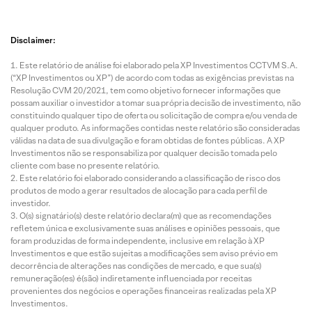
Disclaimer:
Este relatório de análise foi elaborado pela XP Investimentos CCTVM S.A.
(“XP Investimentos ou XP”) de acordo com todas as exigências previstas na
Resolução CVM 20/2021, tem como objetivo fornecer informações que
possam auxiliar o investidor a tomar sua própria decisão de investimento, não
constituindo qualquer tipo de oferta ou solicitação de compra e/ou venda de
qualquer produto. As informações contidas neste relatório são consideradas
válidas na data de sua divulgação e foram obtidas de fontes públicas. A XP
Investimentos não se responsabiliza por qualquer decisão tomada pelo
cliente com base no presente relatório.
Este relatório foi elaborado considerando a classificação de risco dos
produtos de modo a gerar resultados de alocação para cada perfil de
investidor.
O(s) signatário(s) deste relatório declara(m) que as recomendações
refletem única e exclusivamente suas análises e opiniões pessoais, que
foram produzidas de forma independente, inclusive em relação à XP
Investimentos e que estão sujeitas a modificações sem aviso prévio em
decorrência de alterações nas condições de mercado, e que sua(s)
remuneração(es) é(são) indiretamente influenciada por receitas
provenientes dos negócios e operações financeiras realizadas pela XP
Investimentos.