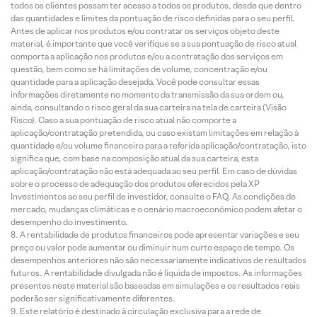
todos os clientes possam ter acesso a todos os produtos, desde que dentro
das quantidades e limites da pontuação de risco definidas para o seu perfil.
Antes de aplicar nos produtos e/ou contratar os serviços objeto deste
material, é importante que você verifique se a sua pontuação de risco atual
comporta a aplicação nos produtos e/ou a contratação dos serviços em
questão, bem como se há limitações de volume, concentração e/ou
quantidade para a aplicação desejada. Você pode consultar essas
informações diretamente no momento da transmissão da sua ordem ou,
ainda, consultando o risco geral da sua carteira na tela de carteira (Visão
Risco). Caso a sua pontuação de risco atual não comporte a
aplicação/contratação pretendida, ou caso existam limitações em relação à
quantidade e/ou volume financeiro para a referida aplicação/contratação, isto
significa que, com base na composição atual da sua carteira, esta
aplicação/contratação não está adequada ao seu perfil. Em caso de dúvidas
sobre o processo de adequação dos produtos oferecidos pela XP
Investimentos ao seu perfil de investidor, consulte o FAQ. As condições de
mercado, mudanças climáticas e o cenário macroeconômico podem afetar o
desempenho do investimento.
A rentabilidade de produtos financeiros pode apresentar variações e seu
preço ou valor pode aumentar ou diminuir num curto espaço de tempo. Os
desempenhos anteriores não são necessariamente indicativos de resultados
futuros. A rentabilidade divulgada não é líquida de impostos. As informações
presentes neste material são baseadas em simulações e os resultados reais
poderão ser significativamente diferentes.
Este relatório é destinado à circulação exclusiva para a rede de