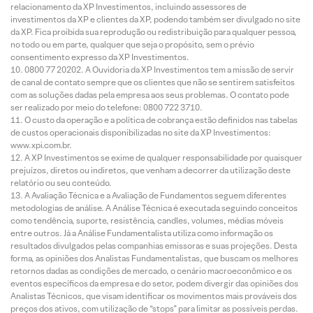
relacionamento da XP Investimentos, incluindo assessores de
investimentos da XP e clientes da XP, podendo também ser divulgado no site
da XP. Fica proibida sua reprodução ou redistribuição para qualquer pessoa,
no todo ou em parte, qualquer que seja o propósito, sem o prévio
consentimento expresso da XP Investimentos.
0800 77 20202. A Ouvidoria da XP Investimentos tem a missão de servir
de canal de contato sempre que os clientes que não se sentirem satisfeitos
com as soluções dadas pela empresa aos seus problemas. O contato pode
ser realizado por meio do telefone: 0800 722 3710.
O custo da operação e a política de cobrança estão definidos nas tabelas
de custos operacionais disponibilizadas no site da XP Investimentos:
www.xpi.com.br.
A XP Investimentos se exime de qualquer responsabilidade por quaisquer
prejuízos, diretos ou indiretos, que venham a decorrer da utilização deste
relatório ou seu conteúdo.
A Avaliação Técnica e a Avaliação de Fundamentos seguem diferentes
metodologias de análise. A Análise Técnica é executada seguindo conceitos
como tendência, suporte, resistência, candles, volumes, médias móveis
entre outros. Já a Análise Fundamentalista utiliza como informação os
resultados divulgados pelas companhias emissoras e suas projeções. Desta
forma, as opiniões dos Analistas Fundamentalistas, que buscam os melhores
retornos dadas as condições de mercado, o cenário macroeconômico e os
eventos específicos da empresa e do setor, podem divergir das opiniões dos
Analistas Técnicos, que visam identificar os movimentos mais prováveis dos
preços dos ativos, com utilização de “stops” para limitar as possíveis perdas.