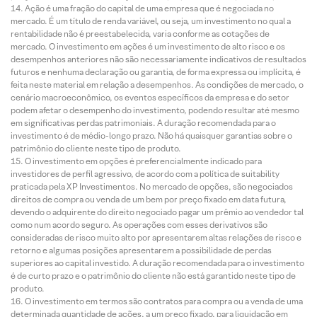
Ação é uma fração do capital de uma empresa que é negociada no
mercado. É um título de renda variável, ou seja, um investimento no qual a
rentabilidade não é preestabelecida, varia conforme as cotações de
mercado. O investimento em ações é um investimento de alto risco e os
desempenhos anteriores não são necessariamente indicativos de resultados
futuros e nenhuma declaração ou garantia, de forma expressa ou implícita, é
feita neste material em relação a desempenhos. As condições de mercado, o
cenário macroeconômico, os eventos específicos da empresa e do setor
podem afetar o desempenho do investimento, podendo resultar até mesmo
em significativas perdas patrimoniais. A duração recomendada para o
investimento é de médio-longo prazo. Não há quaisquer garantias sobre o
patrimônio do cliente neste tipo de produto.
O investimento em opções é preferencialmente indicado para
investidores de perfil agressivo, de acordo com a política de suitability
praticada pela XP Investimentos. No mercado de opções, são negociados
direitos de compra ou venda de um bem por preço fixado em data futura,
devendo o adquirente do direito negociado pagar um prêmio ao vendedor tal
como num acordo seguro. As operações com esses derivativos são
consideradas de risco muito alto por apresentarem altas relações de risco e
retorno e algumas posições apresentarem a possibilidade de perdas
superiores ao capital investido. A duração recomendada para o investimento
é de curto prazo e o patrimônio do cliente não está garantido neste tipo de
produto.
O investimento em termos são contratos para compra ou a venda de uma
determinada quantidade de ações, a um preço fixado, para liquidação em