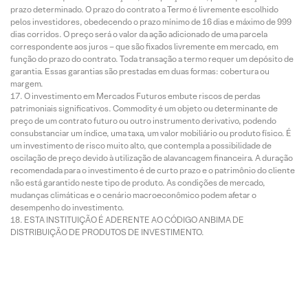
prazo determinado. O prazo do contrato a Termo é livremente escolhido
pelos investidores, obedecendo o prazo mínimo de 16 dias e máximo de 999
dias corridos. O preço será o valor da ação adicionado de uma parcela
correspondente aos juros – que são fixados livremente em mercado, em
função do prazo do contrato. Toda transação a termo requer um depósito de
garantia. Essas garantias são prestadas em duas formas: cobertura ou
margem.
O investimento em Mercados Futuros embute riscos de perdas
patrimoniais significativos. Commodity é um objeto ou determinante de
preço de um contrato futuro ou outro instrumento derivativo, podendo
consubstanciar um índice, uma taxa, um valor mobiliário ou produto físico. É
um investimento de risco muito alto, que contempla a possibilidade de
oscilação de preço devido à utilização de alavancagem financeira. A duração
recomendada para o investimento é de curto prazo e o patrimônio do cliente
não está garantido neste tipo de produto. As condições de mercado,
mudanças climáticas e o cenário macroeconômico podem afetar o
desempenho do investimento.
ESTA INSTITUIÇÃO É ADERENTE AO CÓDIGO ANBIMA DE
DISTRIBUIÇÃO DE PRODUTOS DE INVESTIMENTO.