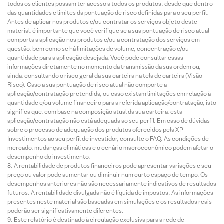
todos os clientes possam ter acesso a todos os produtos, desde que dentro
das quantidades e limites da pontuação de risco definidas para o seu perfil.
Antes de aplicar nos produtos e/ou contratar os serviços objeto deste
material, é importante que você verifique se a sua pontuação de risco atual
comporta a aplicação nos produtos e/ou a contratação dos serviços em
questão, bem como se há limitações de volume, concentração e/ou
quantidade para a aplicação desejada. Você pode consultar essas
informações diretamente no momento da transmissão da sua ordem ou,
ainda, consultando o risco geral da sua carteira na tela de carteira (Visão
Risco). Caso a sua pontuação de risco atual não comporte a
aplicação/contratação pretendida, ou caso existam limitações em relação à
quantidade e/ou volume financeiro para a referida aplicação/contratação, isto
significa que, com base na composição atual da sua carteira, esta
aplicação/contratação não está adequada ao seu perfil. Em caso de dúvidas
sobre o processo de adequação dos produtos oferecidos pela XP
Investimentos ao seu perfil de investidor, consulte o FAQ. As condições de
mercado, mudanças climáticas e o cenário macroeconômico podem afetar o
desempenho do investimento.
A rentabilidade de produtos financeiros pode apresentar variações e seu
preço ou valor pode aumentar ou diminuir num curto espaço de tempo. Os
desempenhos anteriores não são necessariamente indicativos de resultados
futuros. A rentabilidade divulgada não é líquida de impostos. As informações
presentes neste material são baseadas em simulações e os resultados reais
poderão ser significativamente diferentes.
Este relatório é destinado à circulação exclusiva para a rede de