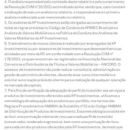
O analista responsável pelo conteúdo deste relatório e pelo cumprimento
da Resolução CVM nº 20/2021 está indicado acima, sendo que, caso constem
a indicação de mais um analista no relatório, o responsável será o primeiro
analista credenciado a ser mencionado no relatório.
Os analistas da XP Investimentos estão obrigados ao cumprimento de
todas as regras previstas no Código de Conduta da APIMEC Brasil para o
Analista de Valores Mobiliários e na Política de Conduta dos Analistas de
Valores Mobiliários da XP Investimentos.
O atendimento de nossos clientes é realizado por empregados da XP
Investimentos ou por assessores de investimento que desempenham suas
atividades por meio da XP, em conformidade com a Resolução CVM nº
178/2023, os quais encontram-se registrados na Associação Nacional das
Corretoras e Distribuidoras de Títulos e Valores Mobiliários – ANCORD. O
assessor de investimento não pode realizar consultoria, administração ou
gestão de patrimônio de clientes, devendo atuar como intermediário e
solicitar autorização prévia do cliente para a realização de qualquer operação
no mercado de capitais.
Para fins de verificação da adequação do perfil do investidor aos serviços e
produtos de investimento oferecidos pela XP Investimentos, utilizamos a
metodologia de adequação dos produtos por portfólio, nos termos das
Regras e Procedimentos ANBIMA de Suitability nº 01 e do Código ANBIMA
de Distribuição de Produtos de Investimento. Essa metodologia consiste em
atribuir uma pontuação máxima de risco para cada perfil de investidor
(conservador, moderado e agressivo), bem como uma pontuação de risco
para cada um dos produtos oferecidos pela XP Investimentos, de modo que