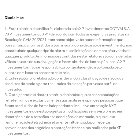
Disclaimer:
Este relatório de análise foi elaborado pela XP Investimentos CCTVM S.A.
(“XP Investimentos ou XP”) de acordo com todas as exigências previstas na
Resolução CVM 20/2021, tem como objetivo fornecer informações que
possam auxiliar o investidor a tomar sua própria decisão de investimento, não
constituindo qualquer tipo de oferta ou solicitação de compra e/ou venda de
qualquer produto. As informações contidas neste relatório são consideradas
válidas na data de sua divulgação e foram obtidas de fontes públicas. A XP
Investimentos não se responsabiliza por qualquer decisão tomada pelo
cliente com base no presente relatório.
Este relatório foi elaborado considerando a classificação de risco dos
produtos de modo a gerar resultados de alocação para cada perfil de
investidor.
O(s) signatário(s) deste relatório declara(m) que as recomendações
refletem única e exclusivamente suas análises e opiniões pessoais, que
foram produzidas de forma independente, inclusive em relação à XP
Investimentos e que estão sujeitas a modificações sem aviso prévio em
decorrência de alterações nas condições de mercado, e que sua(s)
remuneração(es) é(são) indiretamente influenciada por receitas
provenientes dos negócios e operações financeiras realizadas pela XP
Investimentos.