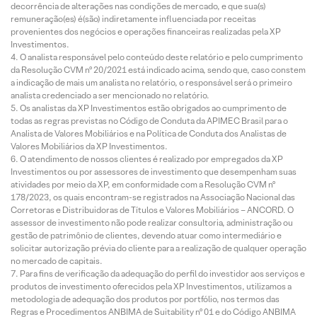
decorrência de alterações nas condições de mercado, e que sua(s)
remuneração(es) é(são) indiretamente influenciada por receitas
provenientes dos negócios e operações financeiras realizadas pela XP
Investimentos.
O analista responsável pelo conteúdo deste relatório e pelo cumprimento
da Resolução CVM nº 20/2021 está indicado acima, sendo que, caso constem
a indicação de mais um analista no relatório, o responsável será o primeiro
analista credenciado a ser mencionado no relatório.
Os analistas da XP Investimentos estão obrigados ao cumprimento de
todas as regras previstas no Código de Conduta da APIMEC Brasil para o
Analista de Valores Mobiliários e na Política de Conduta dos Analistas de
Valores Mobiliários da XP Investimentos.
O atendimento de nossos clientes é realizado por empregados da XP
Investimentos ou por assessores de investimento que desempenham suas
atividades por meio da XP, em conformidade com a Resolução CVM nº
178/2023, os quais encontram-se registrados na Associação Nacional das
Corretoras e Distribuidoras de Títulos e Valores Mobiliários – ANCORD. O
assessor de investimento não pode realizar consultoria, administração ou
gestão de patrimônio de clientes, devendo atuar como intermediário e
solicitar autorização prévia do cliente para a realização de qualquer operação
no mercado de capitais.
Para fins de verificação da adequação do perfil do investidor aos serviços e
produtos de investimento oferecidos pela XP Investimentos, utilizamos a
metodologia de adequação dos produtos por portfólio, nos termos das
Regras e Procedimentos ANBIMA de Suitability nº 01 e do Código ANBIMA