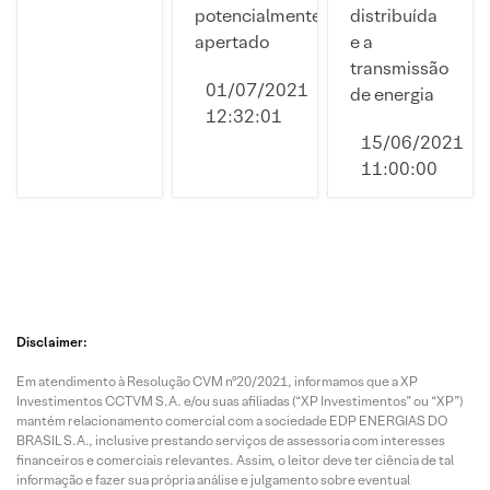
potencialmente
distribuída
mais
apertado
e a
transmissão
01/07/2021
de energia
12:32:01
15/06/2021
11:00:00
Disclaimer:
Em atendimento à Resolução CVM nº20/2021, informamos que a XP
Investimentos CCTVM S.A. e/ou suas afiliadas (“XP Investimentos” ou “XP”)
mantém relacionamento comercial com a sociedade EDP ENERGIAS DO
BRASIL S.A., inclusive prestando serviços de assessoria com interesses
financeiros e comerciais relevantes. Assim, o leitor deve ter ciência de tal
informação e fazer sua própria análise e julgamento sobre eventual