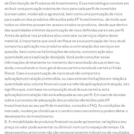
de Distribuição de Produtos de Investimento. Essa metodologia consiste em
atribuir uma pontuação máxima de risco para cada perfil de investidor
(conservador, moderado e agressivo), bem como uma pontuação de risco
para cada um dos produtos oferecidos pela XP Investimentos, de modo que
todos os clientes possam ter acesso a todos os produtos, desde que dentro
das quantidades e limites da pontuação de risco definidas para o seu perfil.
Antes de aplicar nos produtos e/ou contratar os serviços objeto deste
material, é importante que você verifique se a sua pontuação de risco atual
comporta a aplicação nos produtos e/ou a contratação dos serviços em
questão, bem como se há limitações de volume, concentração e/ou
quantidade para a aplicação desejada. Você pode consultar essas
informações diretamente no momento da transmissão da sua ordem ou,
ainda, consultando o risco geral da sua carteira na tela de carteira (Visão
Risco). Caso a sua pontuação de risco atual não comporte a
aplicação/contratação pretendida, ou caso existam limitações em relação à
quantidade e/ou volume financeiro para a referida aplicação/contratação, isto
significa que, com base na composição atual da sua carteira, esta
aplicação/contratação não está adequada ao seu perfil. Em caso de dúvidas
sobre o processo de adequação dos produtos oferecidos pela XP
Investimentos ao seu perfil de investidor, consulte o FAQ. As condições de
mercado, mudanças climáticas e o cenário macroeconômico podem afetar o
desempenho do investimento.
A rentabilidade de produtos financeiros pode apresentar variações e seu
preço ou valor pode aumentar ou diminuir num curto espaço de tempo. Os
desempenhos anteriores não são necessariamente indicativos de resultados