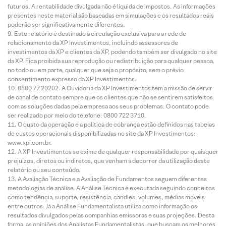
futuros. A rentabilidade divulgada não é líquida de impostos. As informações
presentes neste material são baseadas em simulações e os resultados reais
poderão ser significativamente diferentes.
Este relatório é destinado à circulação exclusiva para a rede de
relacionamento da XP Investimentos, incluindo assessores de
investimentos da XP e clientes da XP, podendo também ser divulgado no site
da XP. Fica proibida sua reprodução ou redistribuição para qualquer pessoa,
no todo ou em parte, qualquer que seja o propósito, sem o prévio
consentimento expresso da XP Investimentos.
0800 77 20202. A Ouvidoria da XP Investimentos tem a missão de servir
de canal de contato sempre que os clientes que não se sentirem satisfeitos
com as soluções dadas pela empresa aos seus problemas. O contato pode
ser realizado por meio do telefone: 0800 722 3710.
O custo da operação e a política de cobrança estão definidos nas tabelas
de custos operacionais disponibilizadas no site da XP Investimentos:
www.xpi.com.br.
A XP Investimentos se exime de qualquer responsabilidade por quaisquer
prejuízos, diretos ou indiretos, que venham a decorrer da utilização deste
relatório ou seu conteúdo.
A Avaliação Técnica e a Avaliação de Fundamentos seguem diferentes
metodologias de análise. A Análise Técnica é executada seguindo conceitos
como tendência, suporte, resistência, candles, volumes, médias móveis
entre outros. Já a Análise Fundamentalista utiliza como informação os
resultados divulgados pelas companhias emissoras e suas projeções. Desta
forma, as opiniões dos Analistas Fundamentalistas, que buscam os melhores