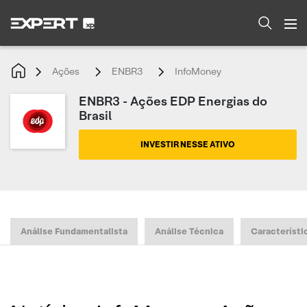
Ações
ENBR3
InfoMoney
ENBR3 - Ações EDP Energias do
Brasil
INVESTIR NESSE ATIVO
Análise Fundamentalista
Análise Técnica
Característi