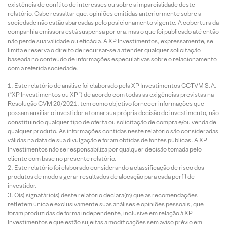
existência de conflito de interesses ou sobre a imparcialidade deste
relatório. Cabe ressaltar que, opiniões emitidas anteriormente sobre a
sociedade não estão abarcadas pelo posicionamento vigente. A cobertura da
companhia emissora está suspensa por ora, mas o que foi publicado até então
não perde sua validade ou eficácia. A XP Investimentos, expressamente, se
limita e reserva o direito de recursar-se a atender qualquer solicitação
baseada no conteúdo de informações especulativas sobre o relacionamento
com a referida sociedade.
Este relatório de análise foi elaborado pela XP Investimentos CCTVM S.A.
(“XP Investimentos ou XP”) de acordo com todas as exigências previstas na
Resolução CVM 20/2021, tem como objetivo fornecer informações que
possam auxiliar o investidor a tomar sua própria decisão de investimento, não
constituindo qualquer tipo de oferta ou solicitação de compra e/ou venda de
qualquer produto. As informações contidas neste relatório são consideradas
válidas na data de sua divulgação e foram obtidas de fontes públicas. A XP
Investimentos não se responsabiliza por qualquer decisão tomada pelo
cliente com base no presente relatório.
Este relatório foi elaborado considerando a classificação de risco dos
produtos de modo a gerar resultados de alocação para cada perfil de
investidor.
O(s) signatário(s) deste relatório declara(m) que as recomendações
refletem única e exclusivamente suas análises e opiniões pessoais, que
foram produzidas de forma independente, inclusive em relação à XP
Investimentos e que estão sujeitas a modificações sem aviso prévio em