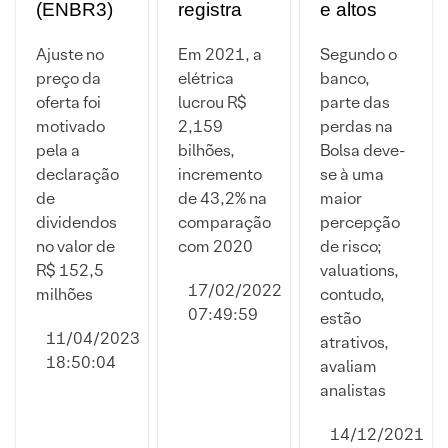
(ENBR3)
registra
e altos
tem preço
lucro de
dividendos:
de OPA
R$ 809 mi
as
Ajuste no
Em 2021, a
Segundo o
reduzido
no 4º
escolhas
preço da
elétrica
banco,
para R$
trimestre,
do Credit
oferta foi
lucrou R$
parte das
23,73
alta de
Suisse no
motivado
2,159
perdas na
após
15,6%;
setor
pela a
bilhões,
Bolsa deve-
ajuste de
anuncia
elétrico na
declaração
incremento
se à uma
dividendos
dividendo
Bolsa
de
de 43,2% na
maior
dividendos
comparação
percepção
no valor de
com 2020
de risco;
R$ 152,5
valuations,
17/02/2022
milhões
contudo,
07:49:59
estão
11/04/2023
atrativos,
18:50:04
avaliam
analistas
14/12/2021