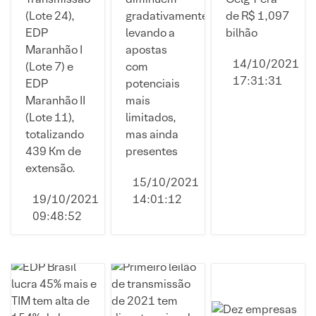
veem
ágio de
(Lote 24),
gradativamente,
de R$ 1,097
potencial
80,1%;
EDP
levando a
bilhão
de
ação
Maranhão I
apostas
geração
ENBR3
14/10/2021
(Lote 7) e
com
de valor
cai 0,68%
17:31:31
EDP
potenciais
Maranhão II
mais
(Lote 11),
limitados,
totalizando
mas ainda
439 Km de
presentes
extensão.
15/10/2021
19/10/2021
14:01:12
09:48:52