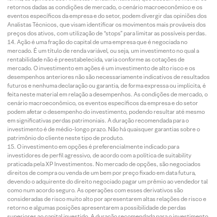
retornos dadas as condições de mercado, o cenário macroeconômico e os
eventos específicos da empresa e do setor, podem divergir das opiniões dos
Analistas Técnicos, que visam identificar os movimentos mais prováveis dos
preços dos ativos, com utilização de “stops” para limitar as possíveis perdas.
Ação é uma fração do capital de uma empresa que é negociada no
mercado. É um título de renda variável, ou seja, um investimento no qual a
rentabilidade não é preestabelecida, varia conforme as cotações de
mercado. O investimento em ações é um investimento de alto risco e os
desempenhos anteriores não são necessariamente indicativos de resultados
futuros e nenhuma declaração ou garantia, de forma expressa ou implícita, é
feita neste material em relação a desempenhos. As condições de mercado, o
cenário macroeconômico, os eventos específicos da empresa e do setor
podem afetar o desempenho do investimento, podendo resultar até mesmo
em significativas perdas patrimoniais. A duração recomendada para o
investimento é de médio-longo prazo. Não há quaisquer garantias sobre o
patrimônio do cliente neste tipo de produto.
O investimento em opções é preferencialmente indicado para
investidores de perfil agressivo, de acordo com a política de suitability
praticada pela XP Investimentos. No mercado de opções, são negociados
direitos de compra ou venda de um bem por preço fixado em data futura,
devendo o adquirente do direito negociado pagar um prêmio ao vendedor tal
como num acordo seguro. As operações com esses derivativos são
consideradas de risco muito alto por apresentarem altas relações de risco e
retorno e algumas posições apresentarem a possibilidade de perdas
superiores ao capital investido. A duração recomendada para o investimento