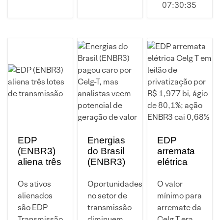
07:30:35
EDP
Energias
EDP
(ENBR3)
do Brasil
arremata
aliena três
(ENBR3)
elétrica
lotes de
pagou
Celg T em
transmissão
caro por
leilão de
Os ativos
Oportunidades
O valor
Celg-T,
privatização
alienados
no setor de
mínimo para
mas
por R$
são EDP
transmissão
arremate da
analistas
1,977 bi,
Transmissão
diminuem
Celg T era