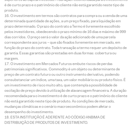
é de curto prazo e o patrimônio do cliente não está garantido neste tipo de
produto.
O investimento em termos são contratos para compra ou a venda de uma
determinada quantidade de ações, a um preço fixado, para liquidação em
prazo determinado. O prazo do contrato a Termo é livremente escolhido
pelos investidores, obedecendo o prazo mínimo de 16 dias e máximo de 999
dias corridos. O preço será o valor da ação adicionado de uma parcela
correspondente aos juros – que são fixados livremente em mercado, em
função do prazo do contrato. Toda transação a termo requer um depósito de
garantia. Essas garantias são prestadas em duas formas: cobertura ou
margem.
O investimento em Mercados Futuros embute riscos de perdas
patrimoniais significativos. Commodity é um objeto ou determinante de
preço de um contrato futuro ou outro instrumento derivativo, podendo
consubstanciar um índice, uma taxa, um valor mobiliário ou produto físico. É
um investimento de risco muito alto, que contempla a possibilidade de
oscilação de preço devido à utilização de alavancagem financeira. A duração
recomendada para o investimento é de curto prazo e o patrimônio do cliente
não está garantido neste tipo de produto. As condições de mercado,
mudanças climáticas e o cenário macroeconômico podem afetar o
desempenho do investimento.
ESTA INSTITUIÇÃO É ADERENTE AO CÓDIGO ANBIMA DE
DISTRIBUIÇÃO DE PRODUTOS DE INVESTIMENTO.