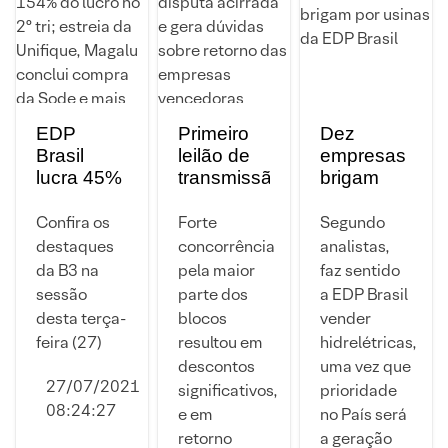
EDP
Primeiro
Dez
Brasil
leilão de
empresas
lucra 45%
transmissão
brigam
mais e
de 2021
por usinas
TIM tem
tem
da EDP
Confira os
Forte
Segundo
alta de
disputa
Brasil
destaques
concorrência
analistas,
154% do
acirrada e
da B3 na
pela maior
faz sentido
lucro no
gera
sessão
parte dos
a EDP Brasil
2º tri;
dúvidas
desta terça-
blocos
vender
estreia da
sobre
feira (27)
resultou em
hidrelétricas,
Unifique,
retorno
descontos
uma vez que
Magalu
das
27/07/2021
significativos,
prioridade
conclui
empresas
08:24:27
e em
no País será
compra
vencedoras
retorno
a geração
da Sode e