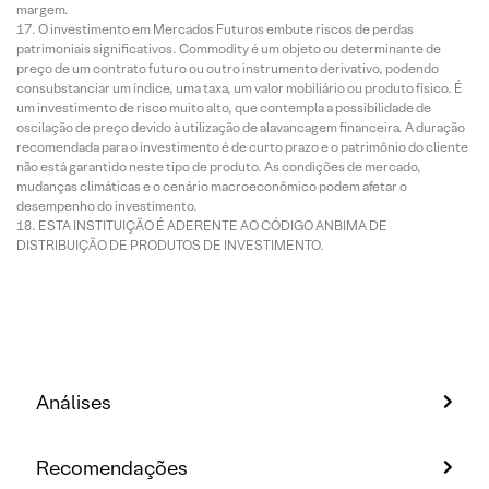
margem.
O investimento em Mercados Futuros embute riscos de perdas
patrimoniais significativos. Commodity é um objeto ou determinante de
preço de um contrato futuro ou outro instrumento derivativo, podendo
consubstanciar um índice, uma taxa, um valor mobiliário ou produto físico. É
um investimento de risco muito alto, que contempla a possibilidade de
oscilação de preço devido à utilização de alavancagem financeira. A duração
recomendada para o investimento é de curto prazo e o patrimônio do cliente
não está garantido neste tipo de produto. As condições de mercado,
mudanças climáticas e o cenário macroeconômico podem afetar o
desempenho do investimento.
ESTA INSTITUIÇÃO É ADERENTE AO CÓDIGO ANBIMA DE
DISTRIBUIÇÃO DE PRODUTOS DE INVESTIMENTO.
Análises
Recomendações