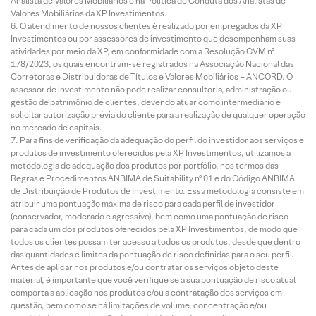
Analista de Valores Mobiliários e na Política de Conduta dos Analistas de
Valores Mobiliários da XP Investimentos.
O atendimento de nossos clientes é realizado por empregados da XP
Investimentos ou por assessores de investimento que desempenham suas
atividades por meio da XP, em conformidade com a Resolução CVM nº
178/2023, os quais encontram-se registrados na Associação Nacional das
Corretoras e Distribuidoras de Títulos e Valores Mobiliários – ANCORD. O
assessor de investimento não pode realizar consultoria, administração ou
gestão de patrimônio de clientes, devendo atuar como intermediário e
solicitar autorização prévia do cliente para a realização de qualquer operação
no mercado de capitais.
Para fins de verificação da adequação do perfil do investidor aos serviços e
produtos de investimento oferecidos pela XP Investimentos, utilizamos a
metodologia de adequação dos produtos por portfólio, nos termos das
Regras e Procedimentos ANBIMA de Suitability nº 01 e do Código ANBIMA
de Distribuição de Produtos de Investimento. Essa metodologia consiste em
atribuir uma pontuação máxima de risco para cada perfil de investidor
(conservador, moderado e agressivo), bem como uma pontuação de risco
para cada um dos produtos oferecidos pela XP Investimentos, de modo que
todos os clientes possam ter acesso a todos os produtos, desde que dentro
das quantidades e limites da pontuação de risco definidas para o seu perfil.
Antes de aplicar nos produtos e/ou contratar os serviços objeto deste
material, é importante que você verifique se a sua pontuação de risco atual
comporta a aplicação nos produtos e/ou a contratação dos serviços em
questão, bem como se há limitações de volume, concentração e/ou