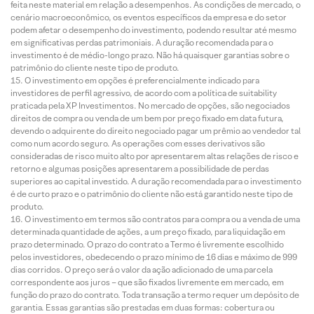
feita neste material em relação a desempenhos. As condições de mercado, o
cenário macroeconômico, os eventos específicos da empresa e do setor
podem afetar o desempenho do investimento, podendo resultar até mesmo
em significativas perdas patrimoniais. A duração recomendada para o
investimento é de médio-longo prazo. Não há quaisquer garantias sobre o
patrimônio do cliente neste tipo de produto.
O investimento em opções é preferencialmente indicado para
investidores de perfil agressivo, de acordo com a política de suitability
praticada pela XP Investimentos. No mercado de opções, são negociados
direitos de compra ou venda de um bem por preço fixado em data futura,
devendo o adquirente do direito negociado pagar um prêmio ao vendedor tal
como num acordo seguro. As operações com esses derivativos são
consideradas de risco muito alto por apresentarem altas relações de risco e
retorno e algumas posições apresentarem a possibilidade de perdas
superiores ao capital investido. A duração recomendada para o investimento
é de curto prazo e o patrimônio do cliente não está garantido neste tipo de
produto.
O investimento em termos são contratos para compra ou a venda de uma
determinada quantidade de ações, a um preço fixado, para liquidação em
prazo determinado. O prazo do contrato a Termo é livremente escolhido
pelos investidores, obedecendo o prazo mínimo de 16 dias e máximo de 999
dias corridos. O preço será o valor da ação adicionado de uma parcela
correspondente aos juros – que são fixados livremente em mercado, em
função do prazo do contrato. Toda transação a termo requer um depósito de
garantia. Essas garantias são prestadas em duas formas: cobertura ou