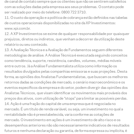
de canal de contato sempre que os clientes que não se sentirem satisfeitos
com as soluções dadas pela empresa aos seus problemas. O contato pode
ser realizado por meio do telefone: 0800 722 3710.
O custo da operação e a política de cobrança estão definidos nas tabelas
de custos operacionais disponibilizadas no site da XP Investimentos:
www.xpi.com.br.
A XP Investimentos se exime de qualquer responsabilidade por quaisquer
prejuízos, diretos ou indiretos, que venham a decorrer da utilização deste
relatório ou seu conteúdo.
A Avaliação Técnica e a Avaliação de Fundamentos seguem diferentes
metodologias de análise. A Análise Técnica é executada seguindo conceitos
como tendência, suporte, resistência, candles, volumes, médias móveis
entre outros. Já a Análise Fundamentalista utiliza como informação os
resultados divulgados pelas companhias emissoras e suas projeções. Desta
forma, as opiniões dos Analistas Fundamentalistas, que buscam os melhores
retornos dadas as condições de mercado, o cenário macroeconômico e os
eventos específicos da empresa e do setor, podem divergir das opiniões dos
Analistas Técnicos, que visam identificar os movimentos mais prováveis dos
preços dos ativos, com utilização de “stops” para limitar as possíveis perdas.
Ação é uma fração do capital de uma empresa que é negociada no
mercado. É um título de renda variável, ou seja, um investimento no qual a
rentabilidade não é preestabelecida, varia conforme as cotações de
mercado. O investimento em ações é um investimento de alto risco e os
desempenhos anteriores não são necessariamente indicativos de resultados
futuros e nenhuma declaração ou garantia, de forma expressa ou implícita, é