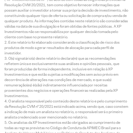
Resolução CVM 20/2021, tem como objetivo fornecer informações que
possam auxiliar o investidor a tomar sua própria decisão de investimento, não
constituindo qualquer tipo de oferta ou solicitação de compra e/ou venda de
qualquer produto. As informações contidas neste relatório são consideradas
válidas na data de sua divulgação e foram obtidas de fontes públicas. A XP
Investimentos não se responsabiliza por qualquer decisão tomada pelo
cliente com base no presente relatório.
Este relatório foi elaborado considerando a classificação de risco dos
produtos de modo a gerar resultados de alocação para cada perfil de
investidor.
O(s) signatário(s) deste relatório declara(m) que as recomendações
refletem única e exclusivamente suas análises e opiniões pessoais, que
foram produzidas de forma independente, inclusive em relação à XP
Investimentos e que estão sujeitas a modificações sem aviso prévio em
decorrência de alterações nas condições de mercado, e que sua(s)
remuneração(es) é(são) indiretamente influenciada por receitas
provenientes dos negócios e operações financeiras realizadas pela XP
Investimentos.
O analista responsável pelo conteúdo deste relatório e pelo cumprimento
da Resolução CVM nº 20/2021 está indicado acima, sendo que, caso constem
a indicação de mais um analista no relatório, o responsável será o primeiro
analista credenciado a ser mencionado no relatório.
Os analistas da XP Investimentos estão obrigados ao cumprimento de
todas as regras previstas no Código de Conduta da APIMEC Brasil para o