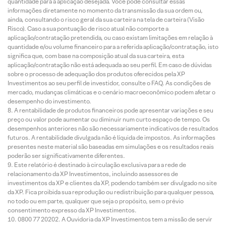
quantidade para a aplicação desejada. Você pode consultar essas
informações diretamente no momento da transmissão da sua ordem ou,
ainda, consultando o risco geral da sua carteira na tela de carteira (Visão
Risco). Caso a sua pontuação de risco atual não comporte a
aplicação/contratação pretendida, ou caso existam limitações em relação à
quantidade e/ou volume financeiro para a referida aplicação/contratação, isto
significa que, com base na composição atual da sua carteira, esta
aplicação/contratação não está adequada ao seu perfil. Em caso de dúvidas
sobre o processo de adequação dos produtos oferecidos pela XP
Investimentos ao seu perfil de investidor, consulte o FAQ. As condições de
mercado, mudanças climáticas e o cenário macroeconômico podem afetar o
desempenho do investimento.
A rentabilidade de produtos financeiros pode apresentar variações e seu
preço ou valor pode aumentar ou diminuir num curto espaço de tempo. Os
desempenhos anteriores não são necessariamente indicativos de resultados
futuros. A rentabilidade divulgada não é líquida de impostos. As informações
presentes neste material são baseadas em simulações e os resultados reais
poderão ser significativamente diferentes.
Este relatório é destinado à circulação exclusiva para a rede de
relacionamento da XP Investimentos, incluindo assessores de
investimentos da XP e clientes da XP, podendo também ser divulgado no site
da XP. Fica proibida sua reprodução ou redistribuição para qualquer pessoa,
no todo ou em parte, qualquer que seja o propósito, sem o prévio
consentimento expresso da XP Investimentos.
0800 77 20202. A Ouvidoria da XP Investimentos tem a missão de servir