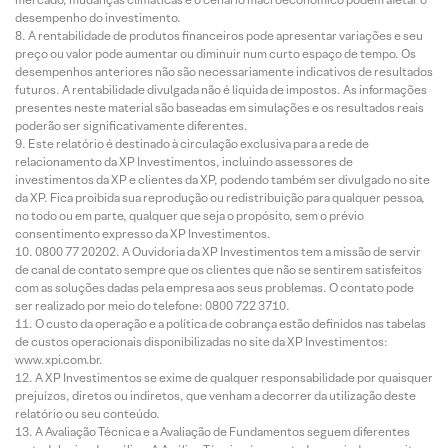
desempenho do investimento.
A rentabilidade de produtos financeiros pode apresentar variações e seu
preço ou valor pode aumentar ou diminuir num curto espaço de tempo. Os
desempenhos anteriores não são necessariamente indicativos de resultados
futuros. A rentabilidade divulgada não é líquida de impostos. As informações
presentes neste material são baseadas em simulações e os resultados reais
poderão ser significativamente diferentes.
Este relatório é destinado à circulação exclusiva para a rede de
relacionamento da XP Investimentos, incluindo assessores de
investimentos da XP e clientes da XP, podendo também ser divulgado no site
da XP. Fica proibida sua reprodução ou redistribuição para qualquer pessoa,
no todo ou em parte, qualquer que seja o propósito, sem o prévio
consentimento expresso da XP Investimentos.
0800 77 20202. A Ouvidoria da XP Investimentos tem a missão de servir
de canal de contato sempre que os clientes que não se sentirem satisfeitos
com as soluções dadas pela empresa aos seus problemas. O contato pode
ser realizado por meio do telefone: 0800 722 3710.
O custo da operação e a política de cobrança estão definidos nas tabelas
de custos operacionais disponibilizadas no site da XP Investimentos:
www.xpi.com.br.
A XP Investimentos se exime de qualquer responsabilidade por quaisquer
prejuízos, diretos ou indiretos, que venham a decorrer da utilização deste
relatório ou seu conteúdo.
A Avaliação Técnica e a Avaliação de Fundamentos seguem diferentes