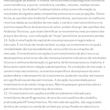
metodologias de análise. A Análise Técnica é executada seguindo conceitos
como tendência, suporte, resistência, candles, volumes, médias móveis
entre outros. Já a Análise Fundamentalista utiliza como informação os
resultados divulgados pelas companhias emissoras e suas projeções. Desta
forma, as opiniões dos Analistas Fundamentalistas, que buscam os melhores
retornos dadas as condições de mercado, o cenário macroeconômico e os
eventos específicos da empresa e do setor, podem divergir das opiniões dos
Analistas Técnicos, que visam identificar os movimentos mais prováveis dos
preços dos ativos, com utilização de “stops” para limitar as possíveis perdas.
Ação é uma fração do capital de uma empresa que é negociada no
mercado. É um título de renda variável, ou seja, um investimento no qual a
rentabilidade não é preestabelecida, varia conforme as cotações de
mercado. O investimento em ações é um investimento de alto risco e os
desempenhos anteriores não são necessariamente indicativos de resultados
futuros e nenhuma declaração ou garantia, de forma expressa ou implícita, é
feita neste material em relação a desempenhos. As condições de mercado, o
cenário macroeconômico, os eventos específicos da empresa e do setor
podem afetar o desempenho do investimento, podendo resultar até mesmo
em significativas perdas patrimoniais. A duração recomendada para o
investimento é de médio-longo prazo. Não há quaisquer garantias sobre o
patrimônio do cliente neste tipo de produto.
O investimento em opções é preferencialmente indicado para
investidores de perfil agressivo, de acordo com a política de suitability
praticada pela XP Investimentos. No mercado de opções, são negociados
direitos de compra ou venda de um bem por preço fixado em data futura,