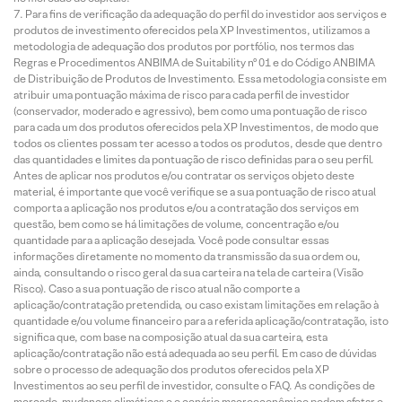
Para fins de verificação da adequação do perfil do investidor aos serviços e
produtos de investimento oferecidos pela XP Investimentos, utilizamos a
metodologia de adequação dos produtos por portfólio, nos termos das
Regras e Procedimentos ANBIMA de Suitability nº 01 e do Código ANBIMA
de Distribuição de Produtos de Investimento. Essa metodologia consiste em
atribuir uma pontuação máxima de risco para cada perfil de investidor
(conservador, moderado e agressivo), bem como uma pontuação de risco
para cada um dos produtos oferecidos pela XP Investimentos, de modo que
todos os clientes possam ter acesso a todos os produtos, desde que dentro
das quantidades e limites da pontuação de risco definidas para o seu perfil.
Antes de aplicar nos produtos e/ou contratar os serviços objeto deste
material, é importante que você verifique se a sua pontuação de risco atual
comporta a aplicação nos produtos e/ou a contratação dos serviços em
questão, bem como se há limitações de volume, concentração e/ou
quantidade para a aplicação desejada. Você pode consultar essas
informações diretamente no momento da transmissão da sua ordem ou,
ainda, consultando o risco geral da sua carteira na tela de carteira (Visão
Risco). Caso a sua pontuação de risco atual não comporte a
aplicação/contratação pretendida, ou caso existam limitações em relação à
quantidade e/ou volume financeiro para a referida aplicação/contratação, isto
significa que, com base na composição atual da sua carteira, esta
aplicação/contratação não está adequada ao seu perfil. Em caso de dúvidas
sobre o processo de adequação dos produtos oferecidos pela XP
Investimentos ao seu perfil de investidor, consulte o FAQ. As condições de
mercado, mudanças climáticas e o cenário macroeconômico podem afetar o