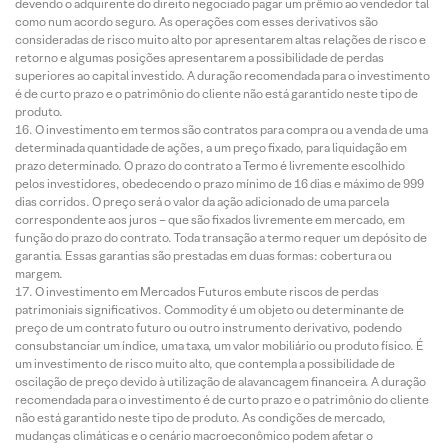
devendo o adquirente do direito negociado pagar um prêmio ao vendedor tal
como num acordo seguro. As operações com esses derivativos são
consideradas de risco muito alto por apresentarem altas relações de risco e
retorno e algumas posições apresentarem a possibilidade de perdas
superiores ao capital investido. A duração recomendada para o investimento
é de curto prazo e o patrimônio do cliente não está garantido neste tipo de
produto.
O investimento em termos são contratos para compra ou a venda de uma
determinada quantidade de ações, a um preço fixado, para liquidação em
prazo determinado. O prazo do contrato a Termo é livremente escolhido
pelos investidores, obedecendo o prazo mínimo de 16 dias e máximo de 999
dias corridos. O preço será o valor da ação adicionado de uma parcela
correspondente aos juros – que são fixados livremente em mercado, em
função do prazo do contrato. Toda transação a termo requer um depósito de
garantia. Essas garantias são prestadas em duas formas: cobertura ou
margem.
O investimento em Mercados Futuros embute riscos de perdas
patrimoniais significativos. Commodity é um objeto ou determinante de
preço de um contrato futuro ou outro instrumento derivativo, podendo
consubstanciar um índice, uma taxa, um valor mobiliário ou produto físico. É
um investimento de risco muito alto, que contempla a possibilidade de
oscilação de preço devido à utilização de alavancagem financeira. A duração
recomendada para o investimento é de curto prazo e o patrimônio do cliente
não está garantido neste tipo de produto. As condições de mercado,
mudanças climáticas e o cenário macroeconômico podem afetar o