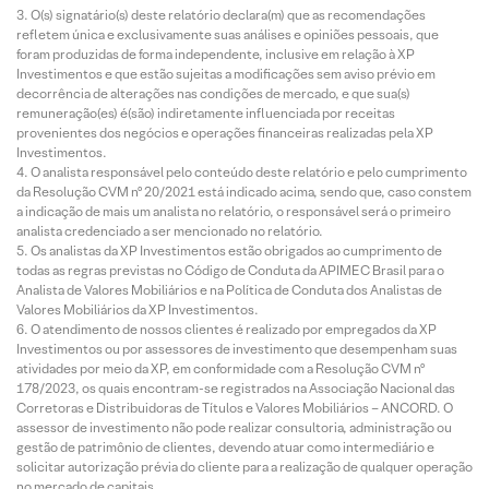
O(s) signatário(s) deste relatório declara(m) que as recomendações
refletem única e exclusivamente suas análises e opiniões pessoais, que
foram produzidas de forma independente, inclusive em relação à XP
Investimentos e que estão sujeitas a modificações sem aviso prévio em
decorrência de alterações nas condições de mercado, e que sua(s)
remuneração(es) é(são) indiretamente influenciada por receitas
provenientes dos negócios e operações financeiras realizadas pela XP
Investimentos.
O analista responsável pelo conteúdo deste relatório e pelo cumprimento
da Resolução CVM nº 20/2021 está indicado acima, sendo que, caso constem
a indicação de mais um analista no relatório, o responsável será o primeiro
analista credenciado a ser mencionado no relatório.
Os analistas da XP Investimentos estão obrigados ao cumprimento de
todas as regras previstas no Código de Conduta da APIMEC Brasil para o
Analista de Valores Mobiliários e na Política de Conduta dos Analistas de
Valores Mobiliários da XP Investimentos.
O atendimento de nossos clientes é realizado por empregados da XP
Investimentos ou por assessores de investimento que desempenham suas
atividades por meio da XP, em conformidade com a Resolução CVM nº
178/2023, os quais encontram-se registrados na Associação Nacional das
Corretoras e Distribuidoras de Títulos e Valores Mobiliários – ANCORD. O
assessor de investimento não pode realizar consultoria, administração ou
gestão de patrimônio de clientes, devendo atuar como intermediário e
solicitar autorização prévia do cliente para a realização de qualquer operação
no mercado de capitais.