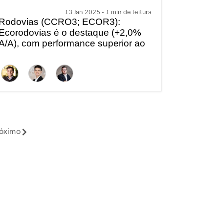
13 Jan 2025 • 1 min de leitura
Rodovias (CCRO3; ECOR3):
Ecorodovias é o destaque (+2,0%
A/A), com performance superior ao
setor (estável A/A) | XP Curtas
óximo