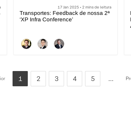
a
17 Jan 2025 • 2 mins de leitura
4
Transportes: Feedback de nossa 2ª
‘XP Infra Conference’
1
2
3
4
5
...
ior
Pr