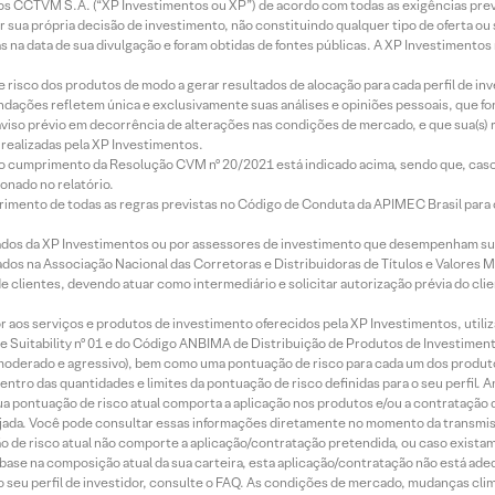
entos CCTVM S.A. (“XP Investimentos ou XP”) de acordo com todas as exigências p
r sua própria decisão de investimento, não constituindo qualquer tipo de oferta ou
s na data de sua divulgação e foram obtidas de fontes públicas. A XP Investimentos
e risco dos produtos de modo a gerar resultados de alocação para cada perfil de inv
mendações refletem única e exclusivamente suas análises e opiniões pessoais, que 
aviso prévio em decorrência de alterações nas condições de mercado, e que sua(s)
realizadas pela XP Investimentos.
lo cumprimento da Resolução CVM nº 20/2021 está indicado acima, sendo que, caso 
onado no relatório.
imento de todas as regras previstas no Código de Conduta da APIMEC Brasil para o 
ados da XP Investimentos ou por assessores de investimento que desempenham sua
os na Associação Nacional das Corretoras e Distribuidoras de Títulos e Valores 
de clientes, devendo atuar como intermediário e solicitar autorização prévia do cl
idor aos serviços e produtos de investimento oferecidos pela XP Investimentos, uti
 Suitability nº 01 e do Código ANBIMA de Distribuição de Produtos de Investimen
r, moderado e agressivo), bem como uma pontuação de risco para cada um dos produ
ntro das quantidades e limites da pontuação de risco definidas para o seu perfil. A
 sua pontuação de risco atual comporta a aplicação nos produtos e/ou a contratação
jada. Você pode consultar essas informações diretamente no momento da transmissã
ação de risco atual não comporte a aplicação/contratação pretendida, ou caso exista
m base na composição atual da sua carteira, esta aplicação/contratação não está ad
 seu perfil de investidor, consulte o FAQ. As condições de mercado, mudanças cl