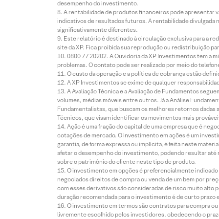
desempenho do investimento.
A rentabilidade de produtos financeiros pode apresentar
indicativos de resultados futuros. A rentabilidade divulgada
significativamente diferentes.
Este relatório é destinado à circulação exclusiva para a 
site da XP. Fica proibida sua reprodução ou redistribuição p
0800 77 20202. A Ouvidoria da XP Investimentos tem a mi
problemas. O contato pode ser realizado por meio do telefon
O custo da operação e a política de cobrança estão defini
A XP Investimentos se exime de qualquer responsabilidade
A Avaliação Técnica e a Avaliação de Fundamentos seguem
volumes, médias móveis entre outros. Já a Análise Fundament
Fundamentalistas, que buscam os melhores retornos dadas as
Técnicos, que visam identificar os movimentos mais prováveis 
Ação é uma fração do capital de uma empresa que é negoci
cotações de mercado. O investimento em ações é um investi
garantia, de forma expressa ou implícita, é feita neste ma
afetar o desempenho do investimento, podendo resultar até 
sobre o patrimônio do cliente neste tipo de produto.
O investimento em opções é preferencialmente indicado pa
negociados direitos de compra ou venda de um bem por preço
com esses derivativos são consideradas de risco muito alto p
duração recomendada para o investimento é de curto prazo e 
O investimento em termos são contratos para compra ou a
livremente escolhido pelos investidores, obedecendo o prazo