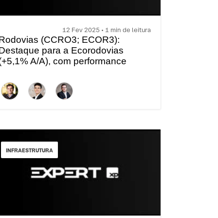
12 Fev 2025 • 1 min de leitura
Rodovias (CCRO3; ECOR3):
Destaque para a Ecorodovias
(+5,1% A/A), com performance
superior à média das rodovias
brasileiras (+1,5% A/A) | XP Curtas
INFRAESTRUTURA