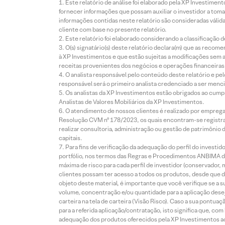
Este relatório de análise foi elaborado pela XP Investim
fornecer informações que possam auxiliar o investidor a toma
informações contidas neste relatório são consideradas válida
cliente com base no presente relatório.
Este relatório foi elaborado considerando a classificação d
O(s) signatário(s) deste relatório declara(m) que as reco
à XP Investimentos e que estão sujeitas a modificações sem 
receitas provenientes dos negócios e operações financeiras 
O analista responsável pelo conteúdo deste relatório e pe
responsável será o primeiro analista credenciado a ser menci
Os analistas da XP Investimentos estão obrigados ao cumpr
Analistas de Valores Mobiliários da XP Investimentos.
O atendimento de nossos clientes é realizado por empreg
Resolução CVM nº 178/2023, os quais encontram-se registrad
realizar consultoria, administração ou gestão de patrimônio 
capitais.
Para fins de verificação da adequação do perfil do invest
portfólio, nos termos das Regras e Procedimentos ANBIMA de
máxima de risco para cada perfil de investidor (conservado
clientes possam ter acesso a todos os produtos, desde que de
objeto deste material, é importante que você verifique se a
volume, concentração e/ou quantidade para a aplicação dese
carteira na tela de carteira (Visão Risco). Caso a sua pontu
para a referida aplicação/contratação, isto significa que, co
adequação dos produtos oferecidos pela XP Investimentos ao