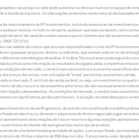
 variações e seu preço ou valor pode aumentar ou diminuir num curto espaço de t
 não é líquida de impostos. As informações presentes neste material são baseadas e
rede de relacionamento da XP Investimentos, incluindo assessores de investimentos
ara qualquer pessoa, no todo ou em parte, qualquer que seja o propósito, sem o pr
ssão de servir de canal de contato sempre que os clientes que não se sentirem sat
e: 0800 722 3710.
dos nas tabelas de custos operacionais disponibilizadas no site da XP Investimento
 por quaisquer prejuízos, diretos ou indiretos, que venham a decorrer da utilizaç
 diferentes metodologias de análise. A Análise Técnica é executada seguindo conc
alista utiliza como informação os resultados divulgados pelas companhias emissora
 condições de mercado, o cenário macroeconômico e os eventos específicos da em
dos preços dos ativos, com utilização de “stops” para limitar as possíveis perdas.
ada no mercado. É um título de renda variável, ou seja, um investimento no qual a r
mento de alto risco e os desempenhos anteriores não são necessariamente indicat
terial em relação a desempenhos. As condições de mercado, o cenário macroeconômi
mesmo em significativas perdas patrimoniais. A duração recomendada para o inves
ra investidores de perfil agressivo, de acordo com a política de suitability prat
 fixado em data futura, devendo o adquirente do direito negociado pagar um prê
or apresentarem altas relações de risco e retorno e algumas posições apresentarem 
o patrimônio do cliente não está garantido neste tipo de produto.
 venda de uma determinada quantidade de ações, a um preço fixado, para liquidaç
 mínimo de 16 dias e máximo de 999 dias corridos. O preço será o valor da ação ad