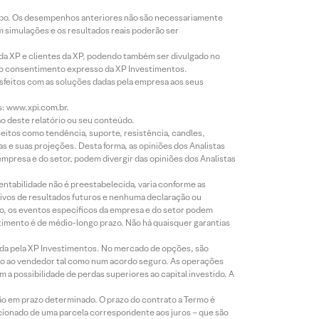
empo. Os desempenhos anteriores não são necessariamente
m simulações e os resultados reais poderão ser
 da XP e clientes da XP, podendo também ser divulgado no
évio consentimento expresso da XP Investimentos.
isfeitos com as soluções dadas pela empresa aos seus
s: www.xpi.com.br.
ão deste relatório ou seu conteúdo.
eitos como tendência, suporte, resistência, candles,
s e suas projeções. Desta forma, as opiniões dos Analistas
presa e do setor, podem divergir das opiniões dos Analistas
entabilidade não é preestabelecida, varia conforme as
ivos de resultados futuros e nenhuma declaração ou
co, os eventos específicos da empresa e do setor podem
timento é de médio-longo prazo. Não há quaisquer garantias
icada pela XP Investimentos. No mercado de opções, são
mio ao vendedor tal como num acordo seguro. As operações
a possibilidade de perdas superiores ao capital investido. A
ão em prazo determinado. O prazo do contrato a Termo é
icionado de uma parcela correspondente aos juros – que são