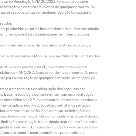
revistas na Resolução CVM 20/2021, tem como objetivo
 solicitação de compra e/ou venda de qualquer produto. As
 não se responsabiliza por qualquer decisão tomada pelo
estidor.
foram produzidas de forma independente, inclusive em relação
 remuneração(es) é(são) indiretamente influenciada por
constem a indicação de mais um analista no relatório, o
Analista de Valores Mobiliários e na Política de Conduta dos
s atividades por meio da XP, em conformidade com a
Mobiliários – ANCORD. O assessor de investimento não pode
iente para a realização de qualquer operação no mercado de
lizamos a metodologia de adequação dos produtos por
to. Essa metodologia consiste em atribuir uma pontuação
tos oferecidos pela XP Investimentos, de modo que todos os
ntes de aplicar nos produtos e/ou contratar os serviços
 dos serviços em questão, bem como se há limitações de
o da sua ordem ou, ainda, consultando o risco geral da sua
m limitações em relação à quantidade e/ou volume financeiro
equada ao seu perfil. Em caso de dúvidas sobre o processo de
imáticas e o cenário macroeconômico podem afetar o