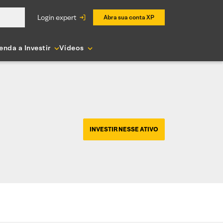
login expert
Abra sua conta XP
enda a Investir
Vídeos
INVESTIR NESSE ATIVO