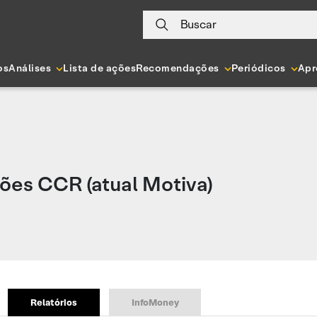
Buscar
os
Análises
Lista de ações
Recomendações
Periódicos
Apr
es CCR (atual Motiva)
Relatórios
InfoMoney