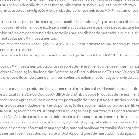
r sua própria decisão de investimento, não constituindo qualquer tipo de oferta ou
s na data de sua divulgação e foram obtidas de fontes públicas. A XP Investimentos
e risco dos produtos de modo a gerar resultados de alocação para cada perfil de inv
mendações refletem única e exclusivamente suas análises e opiniões pessoais, que 
aviso prévio em decorrência de alterações nas condições de mercado, e que sua(s)
realizadas pela XP Investimentos.
lo cumprimento da Resolução CVM nº 20/2021 está indicado acima, sendo que, caso 
onado no relatório.
imento de todas as regras previstas no Código de Conduta da APIMEC Brasil para o 
ados da XP Investimentos ou por assessores de investimento que desempenham sua
os na Associação Nacional das Corretoras e Distribuidoras de Títulos e Valores 
de clientes, devendo atuar como intermediário e solicitar autorização prévia do cl
idor aos serviços e produtos de investimento oferecidos pela XP Investimentos, uti
 Suitability nº 01 e do Código ANBIMA de Distribuição de Produtos de Investimen
r, moderado e agressivo), bem como uma pontuação de risco para cada um dos produ
ntro das quantidades e limites da pontuação de risco definidas para o seu perfil. A
 sua pontuação de risco atual comporta a aplicação nos produtos e/ou a contratação
jada. Você pode consultar essas informações diretamente no momento da transmissã
ação de risco atual não comporte a aplicação/contratação pretendida, ou caso exista
m base na composição atual da sua carteira, esta aplicação/contratação não está ad
 seu perfil de investidor, consulte o FAQ. As condições de mercado, mudanças cl