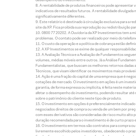
A rentabilidade de produtos financeiros pode apresentar
indicativos de resultados futuros. A rentabilidade divulgada
significativamente diferentes.
Este relatório é destinado à circulação exclusiva para a 
site da XP. Fica proibida sua reprodução ou redistribuição p
0800 77 20202. A Ouvidoria da XP Investimentos tem a mi
problemas. O contato pode ser realizado por meio do telefon
O custo da operação e a política de cobrança estão defini
A XP Investimentos se exime de qualquer responsabilidade
A Avaliação Técnica e a Avaliação de Fundamentos seguem
volumes, médias móveis entre outros. Já a Análise Fundament
Fundamentalistas, que buscam os melhores retornos dadas as
Técnicos, que visam identificar os movimentos mais prováveis 
Ação é uma fração do capital de uma empresa que é negoci
cotações de mercado. O investimento em ações é um investi
garantia, de forma expressa ou implícita, é feita neste ma
afetar o desempenho do investimento, podendo resultar até 
sobre o patrimônio do cliente neste tipo de produto.
O investimento em opções é preferencialmente indicado pa
negociados direitos de compra ou venda de um bem por preço
com esses derivativos são consideradas de risco muito alto p
duração recomendada para o investimento é de curto prazo e 
O investimento em termos são contratos para compra ou a
livremente escolhido pelos investidores, obedecendo o prazo