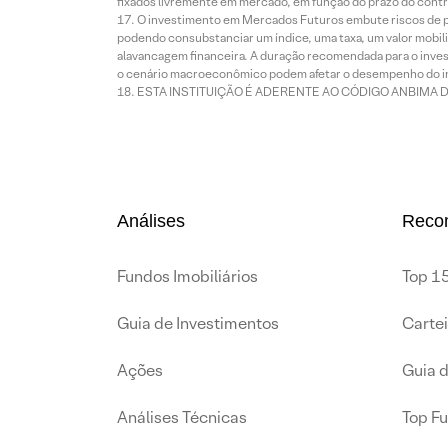
fixados livremente em mercado, em função do prazo do contr
O investimento em Mercados Futuros embute riscos de pe
podendo consubstanciar um índice, uma taxa, um valor mobiliá
alavancagem financeira. A duração recomendada para o invest
o cenário macroeconômico podem afetar o desempenho do i
ESTA INSTITUIÇÃO É ADERENTE AO CÓDIGO ANBIMA 
Análises
Reco
Fundos Imobiliários
Top 15
Guia de Investimentos
Carte
Ações
Guia 
Análises Técnicas
Top F