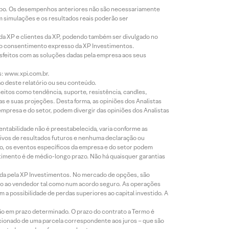
empo. Os desempenhos anteriores não são necessariamente
m simulações e os resultados reais poderão ser
 da XP e clientes da XP, podendo também ser divulgado no
évio consentimento expresso da XP Investimentos.
isfeitos com as soluções dadas pela empresa aos seus
s: www.xpi.com.br.
ão deste relatório ou seu conteúdo.
eitos como tendência, suporte, resistência, candles,
s e suas projeções. Desta forma, as opiniões dos Analistas
presa e do setor, podem divergir das opiniões dos Analistas
entabilidade não é preestabelecida, varia conforme as
ivos de resultados futuros e nenhuma declaração ou
co, os eventos específicos da empresa e do setor podem
timento é de médio-longo prazo. Não há quaisquer garantias
icada pela XP Investimentos. No mercado de opções, são
mio ao vendedor tal como num acordo seguro. As operações
a possibilidade de perdas superiores ao capital investido. A
ão em prazo determinado. O prazo do contrato a Termo é
icionado de uma parcela correspondente aos juros – que são