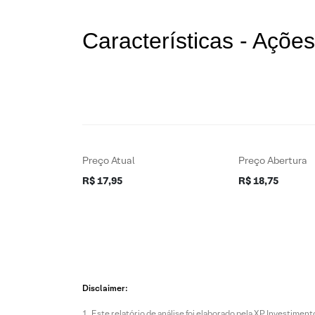
Características - Açõ
Preço Atual
Preço Abertura
R$ 17,95
R$ 18,75
Disclaimer:
Este relatório de análise foi elaborado pela XP Investim