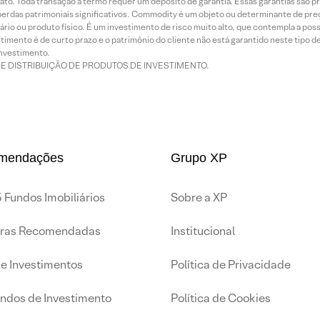
ato. Toda transação a termo requer um depósito de garantia. Essas garantias são 
rdas patrimoniais significativos. Commodity é um objeto ou determinante de preç
rio ou produto físico. É um investimento de risco muito alto, que contempla a possi
imento é de curto prazo e o patrimônio do cliente não está garantido neste tipo 
nvestimento.
DE DISTRIBUIÇÃO DE PRODUTOS DE INVESTIMENTO.
mendações
Grupo XP
 Fundos Imobiliários
Sobre a XP
iras Recomendadas
Institucional
de Investimentos
Política de Privacidade
undos de Investimento
Política de Cookies