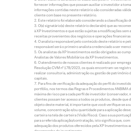
fornecer informações que possam auxiliar o investidor a toma
informações contidas neste relatório são consideradas válida
cliente com base no presente relatório.
Este relatório foi elaborado considerando a classificação d
O(s) signatário(s) deste relatório declara(m) que as reco
à XP Investimentos e que estão sujeitas a modificações sem 
receitas provenientes dos negócios e operações financeiras 
O analista responsável pelo conteúdo deste relatório e pe
responsável será o primeiro analista credenciado a ser menci
Os analistas da XP Investimentos estão obrigados ao cumpr
Analistas de Valores Mobiliários da XP Investimentos.
O atendimento de nossos clientes é realizado por empreg
Resolução CVM nº 178/2023, os quais encontram-se registrad
realizar consultoria, administração ou gestão de patrimônio 
capitais.
Para fins de verificação da adequação do perfil do invest
portfólio, nos termos das Regras e Procedimentos ANBIMA de
máxima de risco para cada perfil de investidor (conservado
clientes possam ter acesso a todos os produtos, desde que de
objeto deste material, é importante que você verifique se a
volume, concentração e/ou quantidade para a aplicação dese
carteira na tela de carteira (Visão Risco). Caso a sua pontu
para a referida aplicação/contratação, isto significa que, co
adequação dos produtos oferecidos pela XP Investimentos ao
desempenho do investimento.