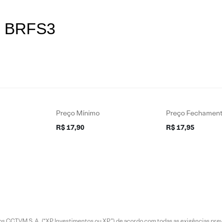
es BRFS3
Preço Mínimo
Preço Fechamen
R$ 17,90
R$ 17,95
entos CCTVM S.A. (“XP Investimentos ou XP”) de acordo com todas as exigências p