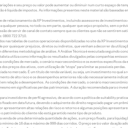
 variações e seu preço ou valor pode aumentar ou diminuir num curto espaço de t
 não é líquida de impostos. As informações presentes neste material são baseadas e
rede de relacionamento da XP Investimentos, incluindo assessores de investimentos
ara qualquer pessoa, no todo ou em parte, qualquer que seja o propósito, sem o pr
ssão de servir de canal de contato sempre que os clientes que não se sentirem sat
e: 0800 722 3710.
dos nas tabelas de custos operacionais disponibilizadas no site da XP Investimento
 por quaisquer prejuízos, diretos ou indiretos, que venham a decorrer da utilizaç
 diferentes metodologias de análise. A Análise Técnica é executada seguindo conc
alista utiliza como informação os resultados divulgados pelas companhias emissora
 condições de mercado, o cenário macroeconômico e os eventos específicos da em
dos preços dos ativos, com utilização de “stops” para limitar as possíveis perdas.
ada no mercado. É um título de renda variável, ou seja, um investimento no qual a r
mento de alto risco e os desempenhos anteriores não são necessariamente indicat
terial em relação a desempenhos. As condições de mercado, o cenário macroeconômi
mesmo em significativas perdas patrimoniais. A duração recomendada para o inves
ra investidores de perfil agressivo, de acordo com a política de suitability prat
 fixado em data futura, devendo o adquirente do direito negociado pagar um prê
or apresentarem altas relações de risco e retorno e algumas posições apresentarem 
o patrimônio do cliente não está garantido neste tipo de produto.
 venda de uma determinada quantidade de ações, a um preço fixado, para liquidaç
 mínimo de 16 dias e máximo de 999 dias corridos. O preço será o valor da ação ad