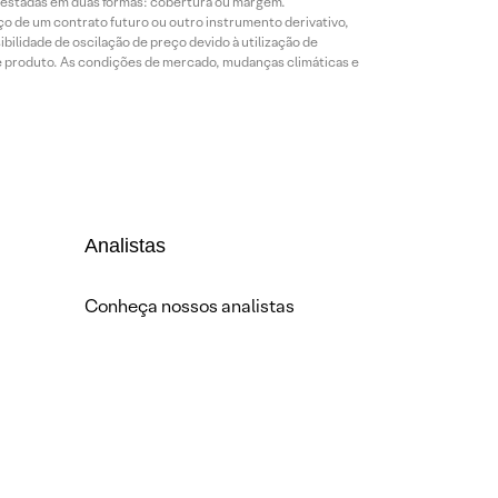
prestadas em duas formas: cobertura ou margem.
o de um contrato futuro ou outro instrumento derivativo,
bilidade de oscilação de preço devido à utilização de
de produto. As condições de mercado, mudanças climáticas e
Analistas
Conheça nossos analistas