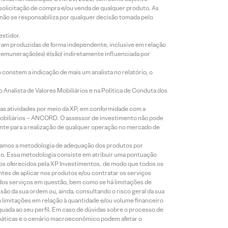
 solicitação de compra e/ou venda de qualquer produto. As
 não se responsabiliza por qualquer decisão tomada pelo
estidor.
foram produzidas de forma independente, inclusive em relação
 remuneração(es) é(são) indiretamente influenciada por
constem a indicação de mais um analista no relatório, o
Analista de Valores Mobiliários e na Política de Conduta dos
s atividades por meio da XP, em conformidade com a
Mobiliários – ANCORD. O assessor de investimento não pode
iente para a realização de qualquer operação no mercado de
lizamos a metodologia de adequação dos produtos por
to. Essa metodologia consiste em atribuir uma pontuação
tos oferecidos pela XP Investimentos, de modo que todos os
ntes de aplicar nos produtos e/ou contratar os serviços
 dos serviços em questão, bem como se há limitações de
o da sua ordem ou, ainda, consultando o risco geral da sua
m limitações em relação à quantidade e/ou volume financeiro
equada ao seu perfil. Em caso de dúvidas sobre o processo de
imáticas e o cenário macroeconômico podem afetar o