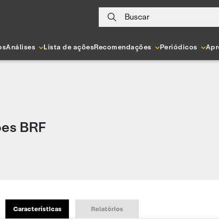
Buscar
os
Análises
Lista de ações
Recomendações
Periódicos
Apr
ões BRF
Características
Relatórios