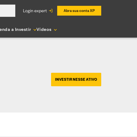
login expert
Abra sua conta XP
enda a Investir
Vídeos
INVESTIR NESSE ATIVO