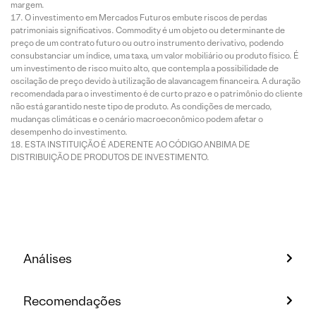
margem.
O investimento em Mercados Futuros embute riscos de perdas
patrimoniais significativos. Commodity é um objeto ou determinante de
preço de um contrato futuro ou outro instrumento derivativo, podendo
consubstanciar um índice, uma taxa, um valor mobiliário ou produto físico. É
um investimento de risco muito alto, que contempla a possibilidade de
oscilação de preço devido à utilização de alavancagem financeira. A duração
recomendada para o investimento é de curto prazo e o patrimônio do cliente
não está garantido neste tipo de produto. As condições de mercado,
mudanças climáticas e o cenário macroeconômico podem afetar o
desempenho do investimento.
ESTA INSTITUIÇÃO É ADERENTE AO CÓDIGO ANBIMA DE
DISTRIBUIÇÃO DE PRODUTOS DE INVESTIMENTO.
Análises
Recomendações