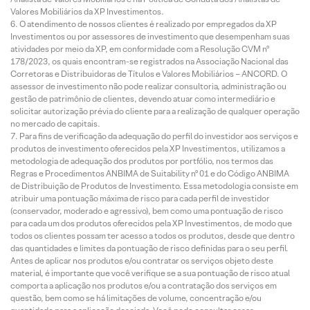
Valores Mobiliários da XP Investimentos.
O atendimento de nossos clientes é realizado por empregados da XP
Investimentos ou por assessores de investimento que desempenham suas
atividades por meio da XP, em conformidade com a Resolução CVM nº
178/2023, os quais encontram-se registrados na Associação Nacional das
Corretoras e Distribuidoras de Títulos e Valores Mobiliários – ANCORD. O
assessor de investimento não pode realizar consultoria, administração ou
gestão de patrimônio de clientes, devendo atuar como intermediário e
solicitar autorização prévia do cliente para a realização de qualquer operação
no mercado de capitais.
Para fins de verificação da adequação do perfil do investidor aos serviços e
produtos de investimento oferecidos pela XP Investimentos, utilizamos a
metodologia de adequação dos produtos por portfólio, nos termos das
Regras e Procedimentos ANBIMA de Suitability nº 01 e do Código ANBIMA
de Distribuição de Produtos de Investimento. Essa metodologia consiste em
atribuir uma pontuação máxima de risco para cada perfil de investidor
(conservador, moderado e agressivo), bem como uma pontuação de risco
para cada um dos produtos oferecidos pela XP Investimentos, de modo que
todos os clientes possam ter acesso a todos os produtos, desde que dentro
das quantidades e limites da pontuação de risco definidas para o seu perfil.
Antes de aplicar nos produtos e/ou contratar os serviços objeto deste
material, é importante que você verifique se a sua pontuação de risco atual
comporta a aplicação nos produtos e/ou a contratação dos serviços em
questão, bem como se há limitações de volume, concentração e/ou