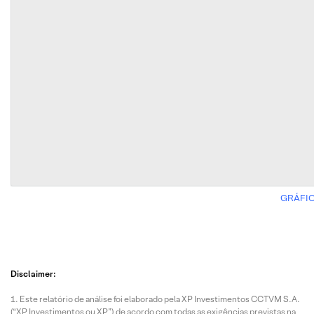
GRÁFIC
Disclaimer:
Este relatório de análise foi elaborado pela XP Investimentos CCTVM S.A.
(“XP Investimentos ou XP”) de acordo com todas as exigências previstas na