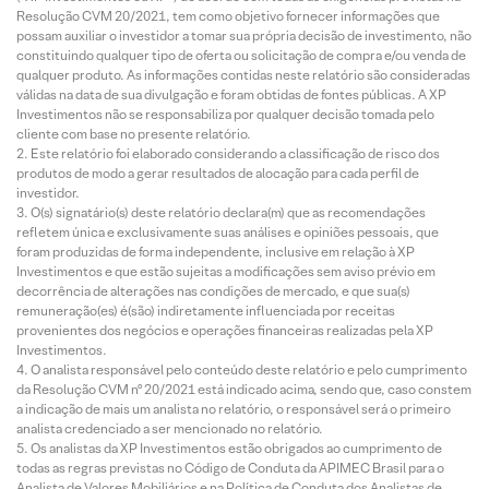
Resolução CVM 20/2021, tem como objetivo fornecer informações que
possam auxiliar o investidor a tomar sua própria decisão de investimento, não
constituindo qualquer tipo de oferta ou solicitação de compra e/ou venda de
qualquer produto. As informações contidas neste relatório são consideradas
válidas na data de sua divulgação e foram obtidas de fontes públicas. A XP
Investimentos não se responsabiliza por qualquer decisão tomada pelo
cliente com base no presente relatório.
Este relatório foi elaborado considerando a classificação de risco dos
produtos de modo a gerar resultados de alocação para cada perfil de
investidor.
O(s) signatário(s) deste relatório declara(m) que as recomendações
refletem única e exclusivamente suas análises e opiniões pessoais, que
foram produzidas de forma independente, inclusive em relação à XP
Investimentos e que estão sujeitas a modificações sem aviso prévio em
decorrência de alterações nas condições de mercado, e que sua(s)
remuneração(es) é(são) indiretamente influenciada por receitas
provenientes dos negócios e operações financeiras realizadas pela XP
Investimentos.
O analista responsável pelo conteúdo deste relatório e pelo cumprimento
da Resolução CVM nº 20/2021 está indicado acima, sendo que, caso constem
a indicação de mais um analista no relatório, o responsável será o primeiro
analista credenciado a ser mencionado no relatório.
Os analistas da XP Investimentos estão obrigados ao cumprimento de
todas as regras previstas no Código de Conduta da APIMEC Brasil para o
Analista de Valores Mobiliários e na Política de Conduta dos Analistas de