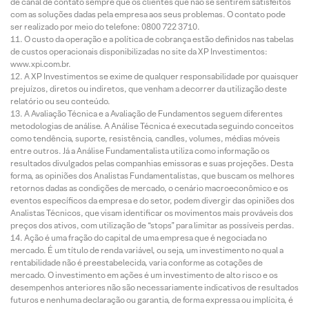
de canal de contato sempre que os clientes que não se sentirem satisfeitos
com as soluções dadas pela empresa aos seus problemas. O contato pode
ser realizado por meio do telefone: 0800 722 3710.
O custo da operação e a política de cobrança estão definidos nas tabelas
de custos operacionais disponibilizadas no site da XP Investimentos:
www.xpi.com.br.
A XP Investimentos se exime de qualquer responsabilidade por quaisquer
prejuízos, diretos ou indiretos, que venham a decorrer da utilização deste
relatório ou seu conteúdo.
A Avaliação Técnica e a Avaliação de Fundamentos seguem diferentes
metodologias de análise. A Análise Técnica é executada seguindo conceitos
como tendência, suporte, resistência, candles, volumes, médias móveis
entre outros. Já a Análise Fundamentalista utiliza como informação os
resultados divulgados pelas companhias emissoras e suas projeções. Desta
forma, as opiniões dos Analistas Fundamentalistas, que buscam os melhores
retornos dadas as condições de mercado, o cenário macroeconômico e os
eventos específicos da empresa e do setor, podem divergir das opiniões dos
Analistas Técnicos, que visam identificar os movimentos mais prováveis dos
preços dos ativos, com utilização de “stops” para limitar as possíveis perdas.
Ação é uma fração do capital de uma empresa que é negociada no
mercado. É um título de renda variável, ou seja, um investimento no qual a
rentabilidade não é preestabelecida, varia conforme as cotações de
mercado. O investimento em ações é um investimento de alto risco e os
desempenhos anteriores não são necessariamente indicativos de resultados
futuros e nenhuma declaração ou garantia, de forma expressa ou implícita, é