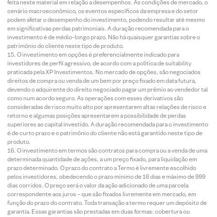
feita neste material em relação a desempenhos. As condições de mercado, o
cenário macroeconômico, os eventos específicos da empresa e do setor
podem afetar o desempenho do investimento, podendo resultar até mesmo
em significativas perdas patrimoniais. A duração recomendada para o
investimento é de médio-longo prazo. Não há quaisquer garantias sobre o
patrimônio do cliente neste tipo de produto.
O investimento em opções é preferencialmente indicado para
investidores de perfil agressivo, de acordo com a política de suitability
praticada pela XP Investimentos. No mercado de opções, são negociados
direitos de compra ou venda de um bem por preço fixado em data futura,
devendo o adquirente do direito negociado pagar um prêmio ao vendedor tal
como num acordo seguro. As operações com esses derivativos são
consideradas de risco muito alto por apresentarem altas relações de risco e
retorno e algumas posições apresentarem a possibilidade de perdas
superiores ao capital investido. A duração recomendada para o investimento
é de curto prazo e o patrimônio do cliente não está garantido neste tipo de
produto.
O investimento em termos são contratos para compra ou a venda de uma
determinada quantidade de ações, a um preço fixado, para liquidação em
prazo determinado. O prazo do contrato a Termo é livremente escolhido
pelos investidores, obedecendo o prazo mínimo de 16 dias e máximo de 999
dias corridos. O preço será o valor da ação adicionado de uma parcela
correspondente aos juros – que são fixados livremente em mercado, em
função do prazo do contrato. Toda transação a termo requer um depósito de
garantia. Essas garantias são prestadas em duas formas: cobertura ou