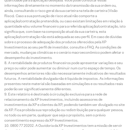
quantidade para a aplicação desejada. Você pode consultar essas
informações diretamente no momento da transmissão da sua ordem ou,
ainda, consultando o risco geral da sua carteira na tela de carteira (Visão
Risco). Caso a sua pontuação de risco atual não comporte a
aplicação/contratação pretendida, ou caso existam limitações em relação à
quantidade e/ou volume financeiro para a referida aplicação/contratação, isto
significa que, com base na composição atual da sua carteira, esta
aplicação/contratação não está adequada ao seu perfil. Em caso de dúvidas
sobre o processo de adequação dos produtos oferecidos pela XP
Investimentos ao seu perfil de investidor, consulte o FAQ. As condições de
mercado, mudanças climáticas e o cenário macroeconômico podem afetar o
desempenho do investimento.
A rentabilidade de produtos financeiros pode apresentar variações e seu
preço ou valor pode aumentar ou diminuir num curto espaço de tempo. Os
desempenhos anteriores não são necessariamente indicativos de resultados
futuros. A rentabilidade divulgada não é líquida de impostos. As informações
presentes neste material são baseadas em simulações e os resultados reais
poderão ser significativamente diferentes.
Este relatório é destinado à circulação exclusiva para a rede de
relacionamento da XP Investimentos, incluindo assessores de
investimentos da XP e clientes da XP, podendo também ser divulgado no site
da XP. Fica proibida sua reprodução ou redistribuição para qualquer pessoa,
no todo ou em parte, qualquer que seja o propósito, sem o prévio
consentimento expresso da XP Investimentos.
0800 77 20202. A Ouvidoria da XP Investimentos tem a missão de servir