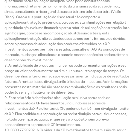
quantidade para a aplicação desejada. Você pode consultar essas
informações diretamente no momento da transmissão da sua ordem ou,
ainda, consultando o risco geral da sua carteira na tela de carteira (Visão
Risco). Caso a sua pontuação de risco atual não comporte a
aplicação/contratação pretendida, ou caso existam limitações em relação à
quantidade e/ou volume financeiro para a referida aplicação/contratação, isto
significa que, com base na composição atual da sua carteira, esta
aplicação/contratação não está adequada ao seu perfil. Em caso de dúvidas
sobre o processo de adequação dos produtos oferecidos pela XP
Investimentos ao seu perfil de investidor, consulte o FAQ. As condições de
mercado, mudanças climáticas e o cenário macroeconômico podem afetar o
desempenho do investimento.
A rentabilidade de produtos financeiros pode apresentar variações e seu
preço ou valor pode aumentar ou diminuir num curto espaço de tempo. Os
desempenhos anteriores não são necessariamente indicativos de resultados
futuros. A rentabilidade divulgada não é líquida de impostos. As informações
presentes neste material são baseadas em simulações e os resultados reais
poderão ser significativamente diferentes.
Este relatório é destinado à circulação exclusiva para a rede de
relacionamento da XP Investimentos, incluindo assessores de
investimentos da XP e clientes da XP, podendo também ser divulgado no site
da XP. Fica proibida sua reprodução ou redistribuição para qualquer pessoa,
no todo ou em parte, qualquer que seja o propósito, sem o prévio
consentimento expresso da XP Investimentos.
0800 77 20202. A Ouvidoria da XP Investimentos tem a missão de servir