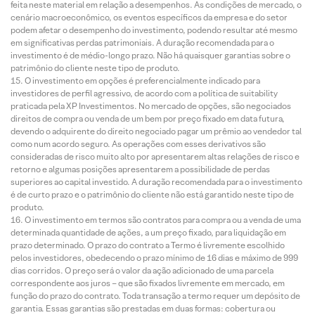
feita neste material em relação a desempenhos. As condições de mercado, o
cenário macroeconômico, os eventos específicos da empresa e do setor
podem afetar o desempenho do investimento, podendo resultar até mesmo
em significativas perdas patrimoniais. A duração recomendada para o
investimento é de médio-longo prazo. Não há quaisquer garantias sobre o
patrimônio do cliente neste tipo de produto.
O investimento em opções é preferencialmente indicado para
investidores de perfil agressivo, de acordo com a política de suitability
praticada pela XP Investimentos. No mercado de opções, são negociados
direitos de compra ou venda de um bem por preço fixado em data futura,
devendo o adquirente do direito negociado pagar um prêmio ao vendedor tal
como num acordo seguro. As operações com esses derivativos são
consideradas de risco muito alto por apresentarem altas relações de risco e
retorno e algumas posições apresentarem a possibilidade de perdas
superiores ao capital investido. A duração recomendada para o investimento
é de curto prazo e o patrimônio do cliente não está garantido neste tipo de
produto.
O investimento em termos são contratos para compra ou a venda de uma
determinada quantidade de ações, a um preço fixado, para liquidação em
prazo determinado. O prazo do contrato a Termo é livremente escolhido
pelos investidores, obedecendo o prazo mínimo de 16 dias e máximo de 999
dias corridos. O preço será o valor da ação adicionado de uma parcela
correspondente aos juros – que são fixados livremente em mercado, em
função do prazo do contrato. Toda transação a termo requer um depósito de
garantia. Essas garantias são prestadas em duas formas: cobertura ou