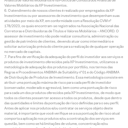
Analista de Valores Mobiliários e na Política de Conduta dos Analistas de
Valores Mobiliários da XP Investimentos.
O atendimento de nossos clientes é realizado por empregados da XP
Investimentos ou por assessores de investimento que desempenham suas
atividades por meio da XP, em conformidade com a Resolução CVM nº
178/2023, os quais encontram-se registrados na Associação Nacional das
Corretoras e Distribuidoras de Títulos e Valores Mobiliários – ANCORD. O
assessor de investimento não pode realizar consultoria, administração ou
gestão de patrimônio de clientes, devendo atuar como intermediário e
solicitar autorização prévia do cliente para a realização de qualquer operação
no mercado de capitais.
Para fins de verificação da adequação do perfil do investidor aos serviços e
produtos de investimento oferecidos pela XP Investimentos, utilizamos a
metodologia de adequação dos produtos por portfólio, nos termos das
Regras e Procedimentos ANBIMA de Suitability nº 01 e do Código ANBIMA
de Distribuição de Produtos de Investimento. Essa metodologia consiste em
atribuir uma pontuação máxima de risco para cada perfil de investidor
(conservador, moderado e agressivo), bem como uma pontuação de risco
para cada um dos produtos oferecidos pela XP Investimentos, de modo que
todos os clientes possam ter acesso a todos os produtos, desde que dentro
das quantidades e limites da pontuação de risco definidas para o seu perfil.
Antes de aplicar nos produtos e/ou contratar os serviços objeto deste
material, é importante que você verifique se a sua pontuação de risco atual
comporta a aplicação nos produtos e/ou a contratação dos serviços em
questão, bem como se há limitações de volume, concentração e/ou