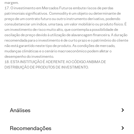
margem.
O investimento em Mercados Futuros embute riscos de perdas
patrimoniais significativos. Commodity é um objeto ou determinante de
preço de um contrato futuro ou outro instrumento derivativo, podendo
consubstanciar um índice, uma taxa, um valor mobiliário ou produto físico. É
um investimento de risco muito alto, que contempla a possibilidade de
oscilação de preço devido à utilização de alavancagem financeira. A duração
recomendada para o investimento é de curto prazo e o patrimônio do cliente
não está garantido neste tipo de produto. As condições de mercado,
mudanças climáticas e o cenário macroeconômico podem afetar o
desempenho do investimento.
ESTA INSTITUIÇÃO É ADERENTE AO CÓDIGO ANBIMA DE
DISTRIBUIÇÃO DE PRODUTOS DE INVESTIMENTO.
Análises
Recomendações