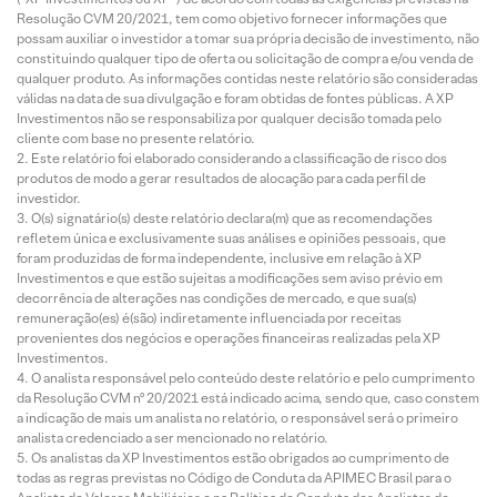
Resolução CVM 20/2021, tem como objetivo fornecer informações que
possam auxiliar o investidor a tomar sua própria decisão de investimento, não
constituindo qualquer tipo de oferta ou solicitação de compra e/ou venda de
qualquer produto. As informações contidas neste relatório são consideradas
válidas na data de sua divulgação e foram obtidas de fontes públicas. A XP
Investimentos não se responsabiliza por qualquer decisão tomada pelo
cliente com base no presente relatório.
Este relatório foi elaborado considerando a classificação de risco dos
produtos de modo a gerar resultados de alocação para cada perfil de
investidor.
O(s) signatário(s) deste relatório declara(m) que as recomendações
refletem única e exclusivamente suas análises e opiniões pessoais, que
foram produzidas de forma independente, inclusive em relação à XP
Investimentos e que estão sujeitas a modificações sem aviso prévio em
decorrência de alterações nas condições de mercado, e que sua(s)
remuneração(es) é(são) indiretamente influenciada por receitas
provenientes dos negócios e operações financeiras realizadas pela XP
Investimentos.
O analista responsável pelo conteúdo deste relatório e pelo cumprimento
da Resolução CVM nº 20/2021 está indicado acima, sendo que, caso constem
a indicação de mais um analista no relatório, o responsável será o primeiro
analista credenciado a ser mencionado no relatório.
Os analistas da XP Investimentos estão obrigados ao cumprimento de
todas as regras previstas no Código de Conduta da APIMEC Brasil para o