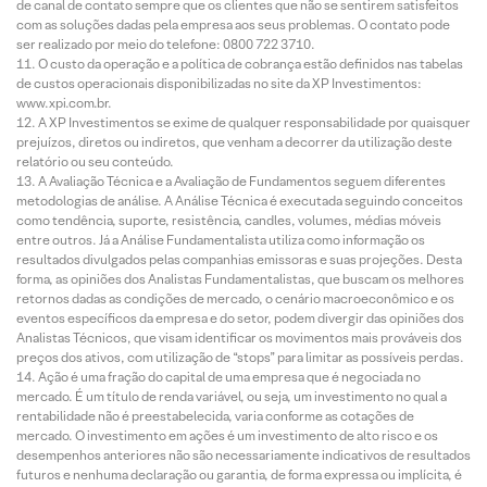
de canal de contato sempre que os clientes que não se sentirem satisfeitos
com as soluções dadas pela empresa aos seus problemas. O contato pode
ser realizado por meio do telefone: 0800 722 3710.
O custo da operação e a política de cobrança estão definidos nas tabelas
de custos operacionais disponibilizadas no site da XP Investimentos:
www.xpi.com.br.
A XP Investimentos se exime de qualquer responsabilidade por quaisquer
prejuízos, diretos ou indiretos, que venham a decorrer da utilização deste
relatório ou seu conteúdo.
A Avaliação Técnica e a Avaliação de Fundamentos seguem diferentes
metodologias de análise. A Análise Técnica é executada seguindo conceitos
como tendência, suporte, resistência, candles, volumes, médias móveis
entre outros. Já a Análise Fundamentalista utiliza como informação os
resultados divulgados pelas companhias emissoras e suas projeções. Desta
forma, as opiniões dos Analistas Fundamentalistas, que buscam os melhores
retornos dadas as condições de mercado, o cenário macroeconômico e os
eventos específicos da empresa e do setor, podem divergir das opiniões dos
Analistas Técnicos, que visam identificar os movimentos mais prováveis dos
preços dos ativos, com utilização de “stops” para limitar as possíveis perdas.
Ação é uma fração do capital de uma empresa que é negociada no
mercado. É um título de renda variável, ou seja, um investimento no qual a
rentabilidade não é preestabelecida, varia conforme as cotações de
mercado. O investimento em ações é um investimento de alto risco e os
desempenhos anteriores não são necessariamente indicativos de resultados
futuros e nenhuma declaração ou garantia, de forma expressa ou implícita, é