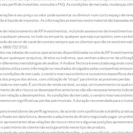
 seu perfil de investidor, consulte o FAQ. As condições de mercado, mudanças cl
 variações e seu preço ou valor pode aumentar ou diminuir num curto espaço de t
 não é líquida de impostos. As informações presentes neste material são baseadas e
rede de relacionamento da XP Investimentos, incluindo assessores de investimentos
ara qualquer pessoa, no todo ou em parte, qualquer que seja o propósito, sem o pr
ssão de servir de canal de contato sempre que os clientes que não se sentirem sat
e: 0800 722 3710.
dos nas tabelas de custos operacionais disponibilizadas no site da XP Investimento
 por quaisquer prejuízos, diretos ou indiretos, que venham a decorrer da utilizaç
 diferentes metodologias de análise. A Análise Técnica é executada seguindo conc
alista utiliza como informação os resultados divulgados pelas companhias emissora
 condições de mercado, o cenário macroeconômico e os eventos específicos da em
dos preços dos ativos, com utilização de “stops” para limitar as possíveis perdas.
ada no mercado. É um título de renda variável, ou seja, um investimento no qual a r
mento de alto risco e os desempenhos anteriores não são necessariamente indicat
terial em relação a desempenhos. As condições de mercado, o cenário macroeconômi
mesmo em significativas perdas patrimoniais. A duração recomendada para o inves
ra investidores de perfil agressivo, de acordo com a política de suitability prat
 fixado em data futura, devendo o adquirente do direito negociado pagar um prê
or apresentarem altas relações de risco e retorno e algumas posições apresentarem 
o patrimônio do cliente não está garantido neste tipo de produto.
 venda de uma determinada quantidade de ações, a um preço fixado, para liquidaç