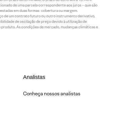
icionado de uma parcela correspondente aos juros – que são
prestadas em duas formas: cobertura ou margem.
o de um contrato futuro ou outro instrumento derivativo,
bilidade de oscilação de preço devido à utilização de
de produto. As condições de mercado, mudanças climáticas e
Analistas
Conheça nossos analistas