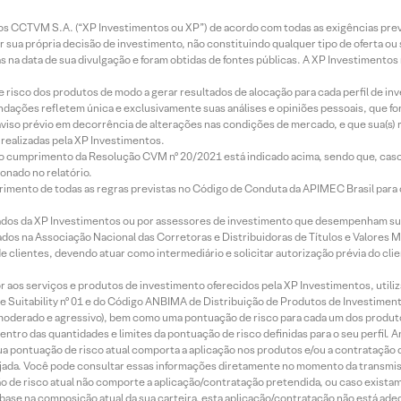
entos CCTVM S.A. (“XP Investimentos ou XP”) de acordo com todas as exigências p
r sua própria decisão de investimento, não constituindo qualquer tipo de oferta ou
s na data de sua divulgação e foram obtidas de fontes públicas. A XP Investimentos
e risco dos produtos de modo a gerar resultados de alocação para cada perfil de inv
mendações refletem única e exclusivamente suas análises e opiniões pessoais, que 
aviso prévio em decorrência de alterações nas condições de mercado, e que sua(s)
realizadas pela XP Investimentos.
lo cumprimento da Resolução CVM nº 20/2021 está indicado acima, sendo que, caso 
onado no relatório.
imento de todas as regras previstas no Código de Conduta da APIMEC Brasil para o 
ados da XP Investimentos ou por assessores de investimento que desempenham sua
os na Associação Nacional das Corretoras e Distribuidoras de Títulos e Valores 
de clientes, devendo atuar como intermediário e solicitar autorização prévia do cl
idor aos serviços e produtos de investimento oferecidos pela XP Investimentos, uti
 Suitability nº 01 e do Código ANBIMA de Distribuição de Produtos de Investimen
r, moderado e agressivo), bem como uma pontuação de risco para cada um dos produ
ntro das quantidades e limites da pontuação de risco definidas para o seu perfil. A
 sua pontuação de risco atual comporta a aplicação nos produtos e/ou a contratação
jada. Você pode consultar essas informações diretamente no momento da transmissã
ação de risco atual não comporte a aplicação/contratação pretendida, ou caso exista
m base na composição atual da sua carteira, esta aplicação/contratação não está ad