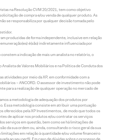
revistas na Resolução CVM 20/2021, tem como objetivo
 solicitação de compra e/ou venda de qualquer produto. As
 não se responsabiliza por qualquer decisão tomada pelo
estidor.
foram produzidas de forma independente, inclusive em relação
 remuneração(es) é(são) indiretamente influenciada por
constem a indicação de mais um analista no relatório, o
Analista de Valores Mobiliários e na Política de Conduta dos
s atividades por meio da XP, em conformidade com a
Mobiliários – ANCORD. O assessor de investimento não pode
iente para a realização de qualquer operação no mercado de
lizamos a metodologia de adequação dos produtos por
to. Essa metodologia consiste em atribuir uma pontuação
tos oferecidos pela XP Investimentos, de modo que todos os
ntes de aplicar nos produtos e/ou contratar os serviços
 dos serviços em questão, bem como se há limitações de
o da sua ordem ou, ainda, consultando o risco geral da sua
m limitações em relação à quantidade e/ou volume financeiro
equada ao seu perfil. Em caso de dúvidas sobre o processo de