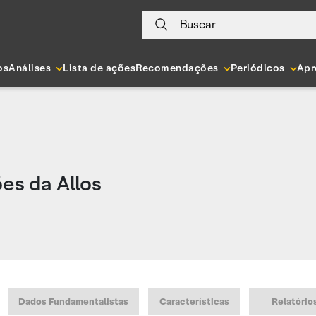
Buscar
os
Análises
Lista de ações
Recomendações
Periódicos
Apr
es da Allos
Dados Fundamentalistas
Características
Relatório