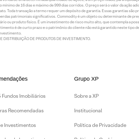
 mínimo de 16 dias e máximo de 999 dias corridos. O preço será o valor da ação ad
ato. Toda transação a termo requer um depósito de garantia. Essas garantias são 
rdas patrimoniais significativos. Commodity é um objeto ou determinante de preç
rio ou produto físico. É um investimento de risco muito alto, que contempla a possi
imento é de curto prazo e o patrimônio do cliente não está garantido neste tipo 
nvestimento.
DE DISTRIBUIÇÃO DE PRODUTOS DE INVESTIMENTO.
mendações
Grupo XP
 Fundos Imobiliários
Sobre a XP
iras Recomendadas
Institucional
de Investimentos
Política de Privacidade