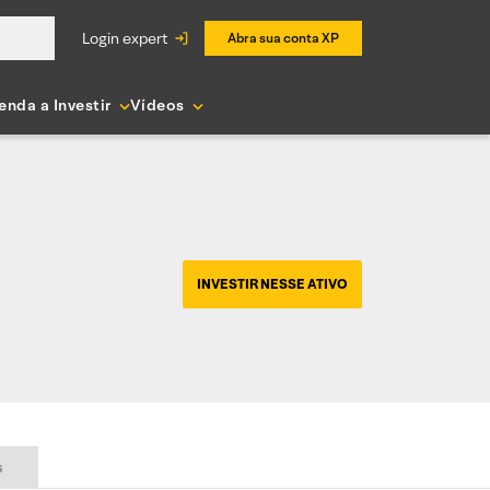
login expert
Abra sua conta XP
enda a Investir
Vídeos
INVESTIR NESSE ATIVO
s