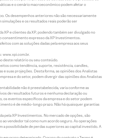
imáticas e o cenário macroeconômico podem afetar o
empo. Os desempenhos anteriores não são necessariamente
m simulações e os resultados reais poderão ser
 da XP e clientes da XP, podendo também ser divulgado no
évio consentimento expresso da XP Investimentos.
isfeitos com as soluções dadas pela empresa aos seus
s: www.xpi.com.br.
ão deste relatório ou seu conteúdo.
eitos como tendência, suporte, resistência, candles,
s e suas projeções. Desta forma, as opiniões dos Analistas
presa e do setor, podem divergir das opiniões dos Analistas
entabilidade não é preestabelecida, varia conforme as
ivos de resultados futuros e nenhuma declaração ou
co, os eventos específicos da empresa e do setor podem
timento é de médio-longo prazo. Não há quaisquer garantias
icada pela XP Investimentos. No mercado de opções, são
mio ao vendedor tal como num acordo seguro. As operações
a possibilidade de perdas superiores ao capital investido. A
ão em prazo determinado. O prazo do contrato a Termo é