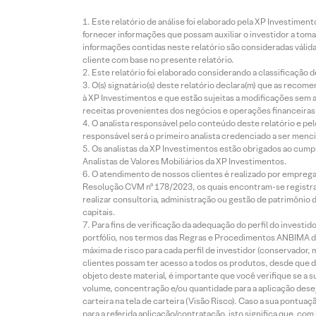
Este relatório de análise foi elaborado pela XP Investim
fornecer informações que possam auxiliar o investidor a toma
informações contidas neste relatório são consideradas válida
cliente com base no presente relatório.
Este relatório foi elaborado considerando a classificação d
O(s) signatário(s) deste relatório declara(m) que as reco
à XP Investimentos e que estão sujeitas a modificações sem 
receitas provenientes dos negócios e operações financeiras 
O analista responsável pelo conteúdo deste relatório e pe
responsável será o primeiro analista credenciado a ser menci
Os analistas da XP Investimentos estão obrigados ao cumpr
Analistas de Valores Mobiliários da XP Investimentos.
O atendimento de nossos clientes é realizado por empreg
Resolução CVM nº 178/2023, os quais encontram-se registrad
realizar consultoria, administração ou gestão de patrimônio 
capitais.
Para fins de verificação da adequação do perfil do invest
portfólio, nos termos das Regras e Procedimentos ANBIMA de
máxima de risco para cada perfil de investidor (conservado
clientes possam ter acesso a todos os produtos, desde que de
objeto deste material, é importante que você verifique se a
volume, concentração e/ou quantidade para a aplicação dese
carteira na tela de carteira (Visão Risco). Caso a sua pontu
para a referida aplicação/contratação, isto significa que, co