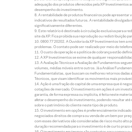
adequação dos produtos oferecidos pela XP Investimentos ao
desempenho do investimento.
A rentabilidade de produtos financeiros pode apresentar
indicativos de resultados futuros. A rentabilidade divulgada
significativamente diferentes.
Este relatório é destinado à circulação exclusiva para a 
site da XP. Fica proibida sua reprodução ou redistribuição p
0800 77 20202. A Ouvidoria da XP Investimentos tem a mi
problemas. O contato pode ser realizado por meio do telefon
O custo da operação e a política de cobrança estão defini
A XP Investimentos se exime de qualquer responsabilidade
A Avaliação Técnica e a Avaliação de Fundamentos seguem
volumes, médias móveis entre outros. Já a Análise Fundament
Fundamentalistas, que buscam os melhores retornos dadas as
Técnicos, que visam identificar os movimentos mais prováveis 
Ação é uma fração do capital de uma empresa que é negoci
cotações de mercado. O investimento em ações é um investi
garantia, de forma expressa ou implícita, é feita neste ma
afetar o desempenho do investimento, podendo resultar até 
sobre o patrimônio do cliente neste tipo de produto.
O investimento em opções é preferencialmente indicado pa
negociados direitos de compra ou venda de um bem por preço
com esses derivativos são consideradas de risco muito alto p
duração recomendada para o investimento é de curto prazo e 
O investimento em termos são contratos para compra ou a