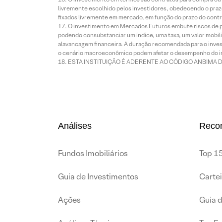
livremente escolhido pelos investidores, obedecendo o prazo
fixados livremente em mercado, em função do prazo do contr
O investimento em Mercados Futuros embute riscos de pe
podendo consubstanciar um índice, uma taxa, um valor mobiliá
alavancagem financeira. A duração recomendada para o invest
o cenário macroeconômico podem afetar o desempenho do i
ESTA INSTITUIÇÃO É ADERENTE AO CÓDIGO ANBIMA 
Análises
Reco
Fundos Imobiliários
Top 15
Guia de Investimentos
Carte
Ações
Guia 