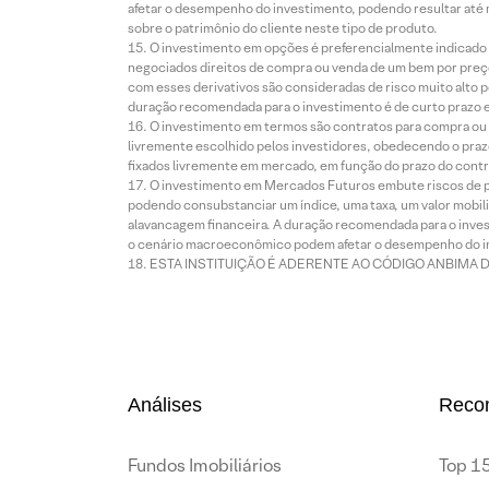
afetar o desempenho do investimento, podendo resultar até 
sobre o patrimônio do cliente neste tipo de produto.
O investimento em opções é preferencialmente indicado pa
negociados direitos de compra ou venda de um bem por preço
com esses derivativos são consideradas de risco muito alto p
duração recomendada para o investimento é de curto prazo e 
O investimento em termos são contratos para compra ou a
livremente escolhido pelos investidores, obedecendo o prazo
fixados livremente em mercado, em função do prazo do contr
O investimento em Mercados Futuros embute riscos de pe
podendo consubstanciar um índice, uma taxa, um valor mobiliá
alavancagem financeira. A duração recomendada para o invest
o cenário macroeconômico podem afetar o desempenho do i
ESTA INSTITUIÇÃO É ADERENTE AO CÓDIGO ANBIMA 
Análises
Reco
Fundos Imobiliários
Top 15