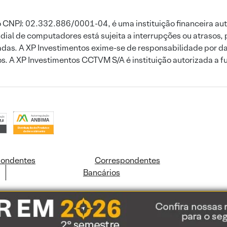
 CNPJ: 02.332.886/0001-04, é uma instituição financeira aut
ial de computadores está sujeita a interrupções ou atrasos, 
das. A XP Investimentos exime-se de responsabilidade por dan
ros. A XP Investimentos CCTVM S/A é instituição autorizada a f
pondentes
Correspondentes
Bancários
ookies e dados pessoais de acordo com a nossa
Política de Cookies
e a nossa
Polític