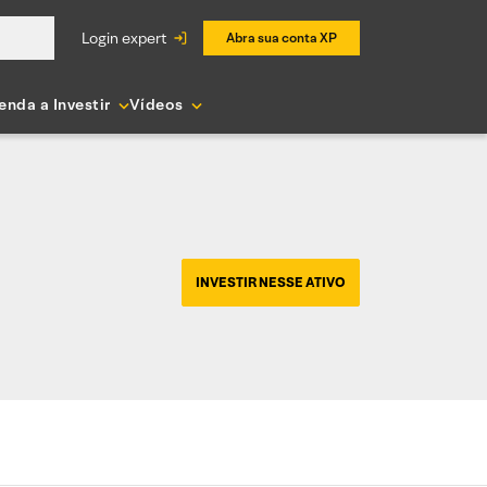
login expert
Abra sua conta XP
enda a Investir
Vídeos
INVESTIR NESSE ATIVO