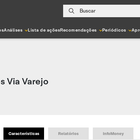
Buscar
os
Análises
Lista de ações
Recomendações
Periódicos
Apr
s Via Varejo
Características
Relatórios
InfoMoney