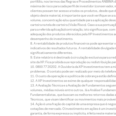
portfólio, nos termos das Regras e Procedimentos ANBIMA de
máxima de risco para cada perfil de investidor (conservado
clientes possam ter acesso a todos os produtos, desde que de
objeto deste material, é importante que você verifique se a
volume, concentração e/ou quantidade para a aplicação dese
carteira na tela de carteira (Visão Risco). Caso a sua pontu
para a referida aplicação/contratação, isto significa que, co
adequação dos produtos oferecidos pela XP Investimentos ao
desempenho do investimento.
A rentabilidade de produtos financeiros pode apresentar
indicativos de resultados futuros. A rentabilidade divulgada
significativamente diferentes.
Este relatório é destinado à circulação exclusiva para a 
site da XP. Fica proibida sua reprodução ou redistribuição p
0800 77 20202. A Ouvidoria da XP Investimentos tem a mi
problemas. O contato pode ser realizado por meio do telefon
O custo da operação e a política de cobrança estão defini
A XP Investimentos se exime de qualquer responsabilidade
A Avaliação Técnica e a Avaliação de Fundamentos seguem
volumes, médias móveis entre outros. Já a Análise Fundament
Fundamentalistas, que buscam os melhores retornos dadas as
Técnicos, que visam identificar os movimentos mais prováveis 
Ação é uma fração do capital de uma empresa que é negoci
cotações de mercado. O investimento em ações é um investi
garantia, de forma expressa ou implícita, é feita neste ma