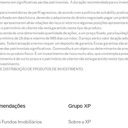
mesmo em significativas perdas patrimoniais. A duração recomendada para o inves
ra investidores de perfil agressivo, de acordo com a política de suitability prat
 fixado em data futura, devendo o adquirente do direito negociado pagar um prê
or apresentarem altas relações de risco e retorno e algumas posições apresentarem 
o patrimônio do cliente não está garantido neste tipo de produto.
 venda de uma determinada quantidade de ações, a um preço fixado, para liquidaç
 mínimo de 16 dias e máximo de 999 dias corridos. O preço será o valor da ação ad
ato. Toda transação a termo requer um depósito de garantia. Essas garantias são 
rdas patrimoniais significativos. Commodity é um objeto ou determinante de preç
rio ou produto físico. É um investimento de risco muito alto, que contempla a possi
imento é de curto prazo e o patrimônio do cliente não está garantido neste tipo 
nvestimento.
DE DISTRIBUIÇÃO DE PRODUTOS DE INVESTIMENTO.
mendações
Grupo XP
 Fundos Imobiliários
Sobre a XP