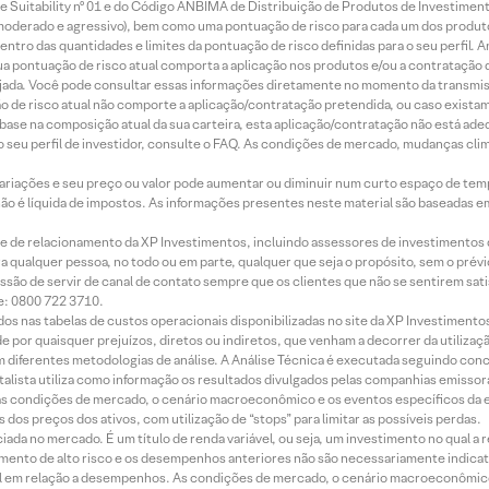
 Suitability nº 01 e do Código ANBIMA de Distribuição de Produtos de Investimen
r, moderado e agressivo), bem como uma pontuação de risco para cada um dos produ
ntro das quantidades e limites da pontuação de risco definidas para o seu perfil. A
 sua pontuação de risco atual comporta a aplicação nos produtos e/ou a contratação
jada. Você pode consultar essas informações diretamente no momento da transmissã
ação de risco atual não comporte a aplicação/contratação pretendida, ou caso exista
m base na composição atual da sua carteira, esta aplicação/contratação não está ad
 seu perfil de investidor, consulte o FAQ. As condições de mercado, mudanças cl
 variações e seu preço ou valor pode aumentar ou diminuir num curto espaço de t
 não é líquida de impostos. As informações presentes neste material são baseadas e
rede de relacionamento da XP Investimentos, incluindo assessores de investimentos
ara qualquer pessoa, no todo ou em parte, qualquer que seja o propósito, sem o pr
ssão de servir de canal de contato sempre que os clientes que não se sentirem sat
e: 0800 722 3710.
dos nas tabelas de custos operacionais disponibilizadas no site da XP Investimento
 por quaisquer prejuízos, diretos ou indiretos, que venham a decorrer da utilizaç
 diferentes metodologias de análise. A Análise Técnica é executada seguindo conc
alista utiliza como informação os resultados divulgados pelas companhias emissora
 condições de mercado, o cenário macroeconômico e os eventos específicos da em
dos preços dos ativos, com utilização de “stops” para limitar as possíveis perdas.
ada no mercado. É um título de renda variável, ou seja, um investimento no qual a r
mento de alto risco e os desempenhos anteriores não são necessariamente indicat
terial em relação a desempenhos. As condições de mercado, o cenário macroeconômi