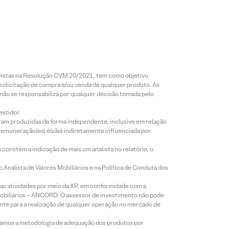
revistas na Resolução CVM 20/2021, tem como objetivo
 solicitação de compra e/ou venda de qualquer produto. As
 não se responsabiliza por qualquer decisão tomada pelo
estidor.
foram produzidas de forma independente, inclusive em relação
 remuneração(es) é(são) indiretamente influenciada por
constem a indicação de mais um analista no relatório, o
Analista de Valores Mobiliários e na Política de Conduta dos
s atividades por meio da XP, em conformidade com a
Mobiliários – ANCORD. O assessor de investimento não pode
iente para a realização de qualquer operação no mercado de
lizamos a metodologia de adequação dos produtos por