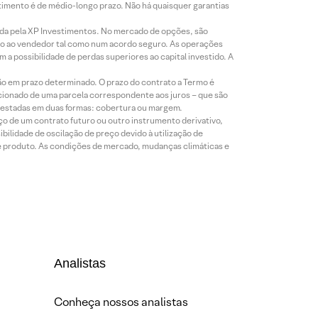
timento é de médio-longo prazo. Não há quaisquer garantias
icada pela XP Investimentos. No mercado de opções, são
mio ao vendedor tal como num acordo seguro. As operações
a possibilidade de perdas superiores ao capital investido. A
ão em prazo determinado. O prazo do contrato a Termo é
icionado de uma parcela correspondente aos juros – que são
prestadas em duas formas: cobertura ou margem.
o de um contrato futuro ou outro instrumento derivativo,
bilidade de oscilação de preço devido à utilização de
de produto. As condições de mercado, mudanças climáticas e
Analistas
Conheça nossos analistas