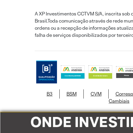
A XP Investimentos CCTVM S/A, inscrita sob o
Brasil.Toda comunicação através de rede mund
ordens ou a recepção de informações atualiza
falha de serviços disponibilizados por tercei
B3
BSM
CVM
Corres
Cambiais
Este site usa c