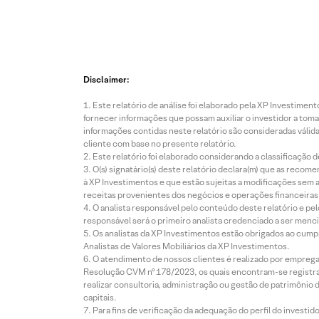
Disclaimer:
Este relatório de análise foi elaborado pela XP Investim
fornecer informações que possam auxiliar o investidor a toma
informações contidas neste relatório são consideradas válida
cliente com base no presente relatório.
Este relatório foi elaborado considerando a classificação d
O(s) signatário(s) deste relatório declara(m) que as reco
à XP Investimentos e que estão sujeitas a modificações sem 
receitas provenientes dos negócios e operações financeiras 
O analista responsável pelo conteúdo deste relatório e pe
responsável será o primeiro analista credenciado a ser menci
Os analistas da XP Investimentos estão obrigados ao cumpr
Analistas de Valores Mobiliários da XP Investimentos.
O atendimento de nossos clientes é realizado por empreg
Resolução CVM nº 178/2023, os quais encontram-se registrad
realizar consultoria, administração ou gestão de patrimônio 
capitais.
Para fins de verificação da adequação do perfil do invest