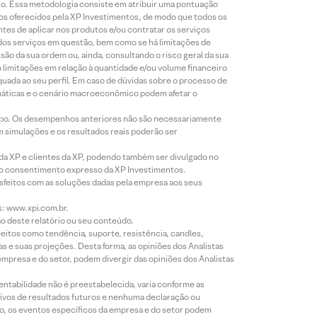
to. Essa metodologia consiste em atribuir uma pontuação
tos oferecidos pela XP Investimentos, de modo que todos os
ntes de aplicar nos produtos e/ou contratar os serviços
 dos serviços em questão, bem como se há limitações de
o da sua ordem ou, ainda, consultando o risco geral da sua
m limitações em relação à quantidade e/ou volume financeiro
equada ao seu perfil. Em caso de dúvidas sobre o processo de
imáticas e o cenário macroeconômico podem afetar o
empo. Os desempenhos anteriores não são necessariamente
m simulações e os resultados reais poderão ser
 da XP e clientes da XP, podendo também ser divulgado no
évio consentimento expresso da XP Investimentos.
isfeitos com as soluções dadas pela empresa aos seus
s: www.xpi.com.br.
ão deste relatório ou seu conteúdo.
eitos como tendência, suporte, resistência, candles,
s e suas projeções. Desta forma, as opiniões dos Analistas
presa e do setor, podem divergir das opiniões dos Analistas
entabilidade não é preestabelecida, varia conforme as
ivos de resultados futuros e nenhuma declaração ou
co, os eventos específicos da empresa e do setor podem