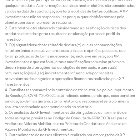
qualquer produto. As informações contidas neste relatório são consideradas
válidas na data de sua divulgação e foram obtidas de fontes públicas. A XP
Investimentos não se responsabiliza por qualquer decisão tomada pelo
cliente com base no presente relatório.
Este relatório foi elaborado considerando a classificação de risco dos
produtos de modo a gerar resultados de alocação para cada perfil de
investidor.
O(s) signatário(s) deste relatório declara(m) que as recomendações
refletem única e exclusivamente suas análises e opiniões pessoais, que
foram produzidas de forma independente, inclusive em relação à XP
Investimentos e que estão sujeitas a modificações sem aviso prévio em
decorrência de alterações nas condições de mercado, e que sua(s)
remuneração(es) é(são) indiretamente influenciada por receitas
provenientes dos negócios e operações financeiras realizadas pela XP
Investimentos.
O analista responsável pelo conteúdo deste relatório e pelo cumprimento
da Resolução CVM nº 20/2021 está indicado acima, sendo que, caso constem
a indicação de mais um analista no relatório, o responsável será o primeiro
analista credenciado a ser mencionado no relatório.
Os analistas da XP Investimentos estão obrigados ao cumprimento de
todas as regras previstas no Código de Conduta da APIMEC Brasil para o
Analista de Valores Mobiliários e na Política de Conduta dos Analistas de
Valores Mobiliários da XP Investimentos.
O atendimento de nossos clientes é realizado por empregados da XP