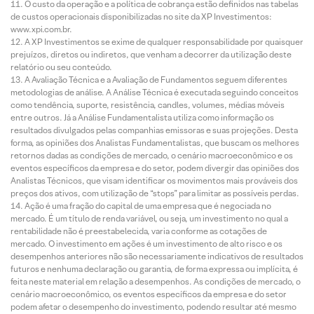
O custo da operação e a política de cobrança estão definidos nas tabelas
de custos operacionais disponibilizadas no site da XP Investimentos:
www.xpi.com.br.
A XP Investimentos se exime de qualquer responsabilidade por quaisquer
prejuízos, diretos ou indiretos, que venham a decorrer da utilização deste
relatório ou seu conteúdo.
A Avaliação Técnica e a Avaliação de Fundamentos seguem diferentes
metodologias de análise. A Análise Técnica é executada seguindo conceitos
como tendência, suporte, resistência, candles, volumes, médias móveis
entre outros. Já a Análise Fundamentalista utiliza como informação os
resultados divulgados pelas companhias emissoras e suas projeções. Desta
forma, as opiniões dos Analistas Fundamentalistas, que buscam os melhores
retornos dadas as condições de mercado, o cenário macroeconômico e os
eventos específicos da empresa e do setor, podem divergir das opiniões dos
Analistas Técnicos, que visam identificar os movimentos mais prováveis dos
preços dos ativos, com utilização de “stops” para limitar as possíveis perdas.
Ação é uma fração do capital de uma empresa que é negociada no
mercado. É um título de renda variável, ou seja, um investimento no qual a
rentabilidade não é preestabelecida, varia conforme as cotações de
mercado. O investimento em ações é um investimento de alto risco e os
desempenhos anteriores não são necessariamente indicativos de resultados
futuros e nenhuma declaração ou garantia, de forma expressa ou implícita, é
feita neste material em relação a desempenhos. As condições de mercado, o
cenário macroeconômico, os eventos específicos da empresa e do setor
podem afetar o desempenho do investimento, podendo resultar até mesmo