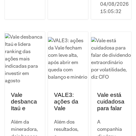
04/08/2026
15:05:32
Vale
VALE3:
Vale está
desbanca
ações da
cuidadosa
Itaú e
Vale
para falar
lidera
fecham
de
ranking
com leve
dividendo
Além da
Além dos
A
das ações
alta, após
extraordinário
mineradora,
resultados,
companhia
mais
abrir em
por