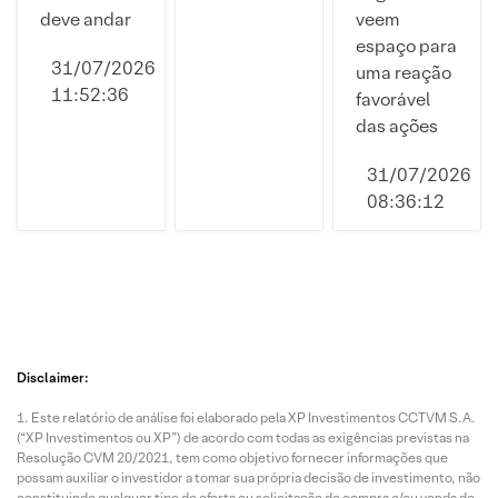
deve andar
veem
espaço para
31/07/2026
uma reação
11:52:36
favorável
das ações
31/07/2026
08:36:12
Disclaimer:
Este relatório de análise foi elaborado pela XP Investimentos CCTVM S.A.
(“XP Investimentos ou XP”) de acordo com todas as exigências previstas na
Resolução CVM 20/2021, tem como objetivo fornecer informações que
possam auxiliar o investidor a tomar sua própria decisão de investimento, não
constituindo qualquer tipo de oferta ou solicitação de compra e/ou venda de