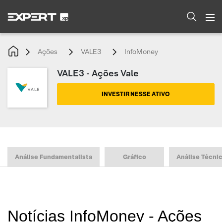
Ações
VALE3
InfoMoney
VALE3 - Ações Vale
INVESTIR NESSE ATIVO
Análise Fundamentalista
Gráfico
Análise Técni
Notícias InfoMoney - Ações