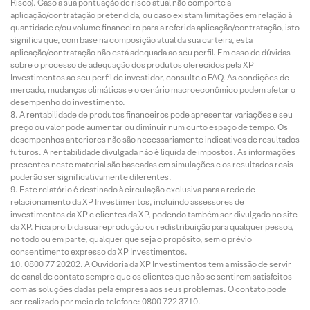
Risco). Caso a sua pontuação de risco atual não comporte a
aplicação/contratação pretendida, ou caso existam limitações em relação à
quantidade e/ou volume financeiro para a referida aplicação/contratação, isto
significa que, com base na composição atual da sua carteira, esta
aplicação/contratação não está adequada ao seu perfil. Em caso de dúvidas
sobre o processo de adequação dos produtos oferecidos pela XP
Investimentos ao seu perfil de investidor, consulte o FAQ. As condições de
mercado, mudanças climáticas e o cenário macroeconômico podem afetar o
desempenho do investimento.
A rentabilidade de produtos financeiros pode apresentar variações e seu
preço ou valor pode aumentar ou diminuir num curto espaço de tempo. Os
desempenhos anteriores não são necessariamente indicativos de resultados
futuros. A rentabilidade divulgada não é líquida de impostos. As informações
presentes neste material são baseadas em simulações e os resultados reais
poderão ser significativamente diferentes.
Este relatório é destinado à circulação exclusiva para a rede de
relacionamento da XP Investimentos, incluindo assessores de
investimentos da XP e clientes da XP, podendo também ser divulgado no site
da XP. Fica proibida sua reprodução ou redistribuição para qualquer pessoa,
no todo ou em parte, qualquer que seja o propósito, sem o prévio
consentimento expresso da XP Investimentos.
0800 77 20202. A Ouvidoria da XP Investimentos tem a missão de servir
de canal de contato sempre que os clientes que não se sentirem satisfeitos
com as soluções dadas pela empresa aos seus problemas. O contato pode
ser realizado por meio do telefone: 0800 722 3710.