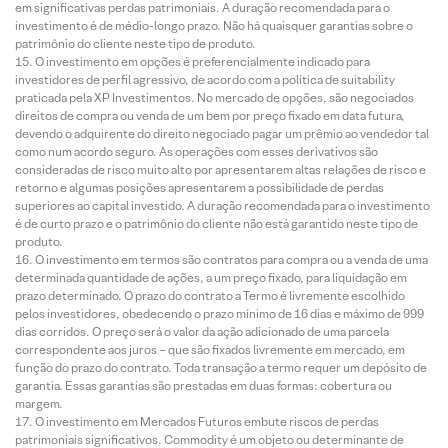
em significativas perdas patrimoniais. A duração recomendada para o
investimento é de médio-longo prazo. Não há quaisquer garantias sobre o
patrimônio do cliente neste tipo de produto.
O investimento em opções é preferencialmente indicado para
investidores de perfil agressivo, de acordo com a política de suitability
praticada pela XP Investimentos. No mercado de opções, são negociados
direitos de compra ou venda de um bem por preço fixado em data futura,
devendo o adquirente do direito negociado pagar um prêmio ao vendedor tal
como num acordo seguro. As operações com esses derivativos são
consideradas de risco muito alto por apresentarem altas relações de risco e
retorno e algumas posições apresentarem a possibilidade de perdas
superiores ao capital investido. A duração recomendada para o investimento
é de curto prazo e o patrimônio do cliente não está garantido neste tipo de
produto.
O investimento em termos são contratos para compra ou a venda de uma
determinada quantidade de ações, a um preço fixado, para liquidação em
prazo determinado. O prazo do contrato a Termo é livremente escolhido
pelos investidores, obedecendo o prazo mínimo de 16 dias e máximo de 999
dias corridos. O preço será o valor da ação adicionado de uma parcela
correspondente aos juros – que são fixados livremente em mercado, em
função do prazo do contrato. Toda transação a termo requer um depósito de
garantia. Essas garantias são prestadas em duas formas: cobertura ou
margem.
O investimento em Mercados Futuros embute riscos de perdas
patrimoniais significativos. Commodity é um objeto ou determinante de