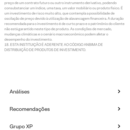
preço de um contrato futuro ou outro instrumento derivativo, podendo
consubstanciar um índice, uma taxa, um valor mobiliário ou produto físico. É
um investimento de risco muito alto, que contempla a possibilidade de
oscilação de preço devido à utilização de alavancagem financeira. A duração
recomendada para o investimento é de curto prazo e o patrimônio do cliente
não está garantido neste tipo de produto. As condições de mercado,
mudanças climáticas e o cenário macroeconômico podem afetar o
desempenho do investimento.
ESTA INSTITUIÇÃO É ADERENTE AO CÓDIGO ANBIMA DE
DISTRIBUIÇÃO DE PRODUTOS DE INVESTIMENTO.
Análises
Recomendações
Grupo XP