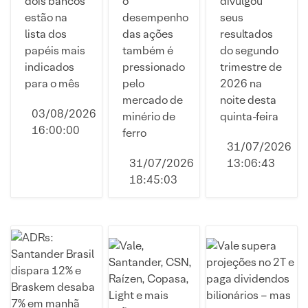
dois bancos
o
divulgou
indicadas
queda
volatilidade,
estão na
desempenho
seus
para
com
diz CFO
lista dos
das ações
resultados
investir
balanço e
papéis mais
também é
do segundo
em agosto
minério
indicados
pressionado
trimestre de
para o mês
pelo
2026 na
mercado de
noite desta
03/08/2026
minério de
quinta-feira
16:00:00
ferro
31/07/2026
31/07/2026
13:06:43
18:45:03