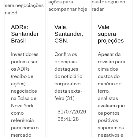
ADRs:
Vale,
Vale
Santander
Santander,
supera
Brasil
CSN,
projeções
dispara
Raízen,
no 2T e
12% e
Copasa,
paga
Investidores
Confira os
Apesar da
Braskem
Light e
dividendos
podem usar
principais
revisão para
desaba
mais
bilionários
os ADRs
destaques
cima dos
7% em
ações
– mas
(recibo de
do noticiário
custos do
manhã
para
custo
ações)
corporativo
minério de
sem
acompanhar
segue no
negociados
desta sexta-
ferro,
negociações
hoje
radar
na Bolsa de
feira (31)
analistas
na B3
Nova York
avaliam que
31/07/2026
como
os pontos
08:41:28
referência
positivos
para como o
superam os
mercado
negativos e