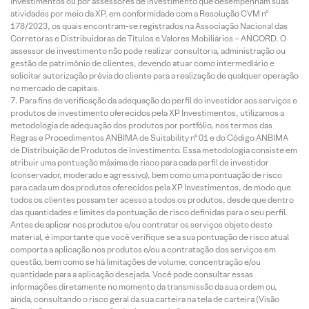
Investimentos ou por assessores de investimento que desempenham suas
atividades por meio da XP, em conformidade com a Resolução CVM nº
178/2023, os quais encontram-se registrados na Associação Nacional das
Corretoras e Distribuidoras de Títulos e Valores Mobiliários – ANCORD. O
assessor de investimento não pode realizar consultoria, administração ou
gestão de patrimônio de clientes, devendo atuar como intermediário e
solicitar autorização prévia do cliente para a realização de qualquer operação
no mercado de capitais.
Para fins de verificação da adequação do perfil do investidor aos serviços e
produtos de investimento oferecidos pela XP Investimentos, utilizamos a
metodologia de adequação dos produtos por portfólio, nos termos das
Regras e Procedimentos ANBIMA de Suitability nº 01 e do Código ANBIMA
de Distribuição de Produtos de Investimento. Essa metodologia consiste em
atribuir uma pontuação máxima de risco para cada perfil de investidor
(conservador, moderado e agressivo), bem como uma pontuação de risco
para cada um dos produtos oferecidos pela XP Investimentos, de modo que
todos os clientes possam ter acesso a todos os produtos, desde que dentro
das quantidades e limites da pontuação de risco definidas para o seu perfil.
Antes de aplicar nos produtos e/ou contratar os serviços objeto deste
material, é importante que você verifique se a sua pontuação de risco atual
comporta a aplicação nos produtos e/ou a contratação dos serviços em
questão, bem como se há limitações de volume, concentração e/ou
quantidade para a aplicação desejada. Você pode consultar essas
informações diretamente no momento da transmissão da sua ordem ou,
ainda, consultando o risco geral da sua carteira na tela de carteira (Visão