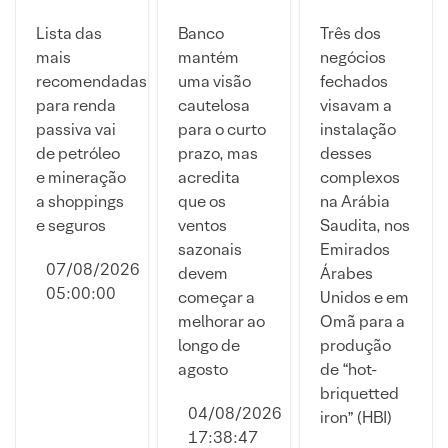
ações de
com
de “mega
dividendos
minério
hubs” no
Lista das
Banco
Três dos
mais
das
Oriente
mais
mantém
negócios
indicadas
mínimas
Médio
recomendadas
uma visão
fechados
para
desde
diante da
para renda
cautelosa
visavam a
agosto
2025:
guerra no
passiva vai
para o curto
instalação
commodity
Irã
de petróleo
prazo, mas
desses
vai se
e mineração
acredita
complexos
recuperar?
a shoppings
que os
na Arábia
e seguros
ventos
Saudita, nos
sazonais
Emirados
07/08/2026
devem
Árabes
05:00:00
começar a
Unidos e em
melhorar ao
Omã para a
longo de
produção
agosto
de “hot-
briquetted
04/08/2026
iron” (HBI)
17:38:47