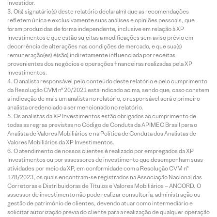
investidor.
O(s) signatário(s) deste relatório declara(m) que as recomendações
refletem única e exclusivamente suas análises e opiniões pessoais, que
foram produzidas de forma independente, inclusive em relação à XP
Investimentos e que estão sujeitas a modificações sem aviso prévio em
decorrência de alterações nas condições de mercado, e que sua(s)
remuneração(es) é(são) indiretamente influenciada por receitas
provenientes dos negócios e operações financeiras realizadas pela XP
Investimentos.
O analista responsável pelo conteúdo deste relatório e pelo cumprimento
da Resolução CVM nº 20/2021 está indicado acima, sendo que, caso constem
a indicação de mais um analista no relatório, o responsável será o primeiro
analista credenciado a ser mencionado no relatório.
Os analistas da XP Investimentos estão obrigados ao cumprimento de
todas as regras previstas no Código de Conduta da APIMEC Brasil para o
Analista de Valores Mobiliários e na Política de Conduta dos Analistas de
Valores Mobiliários da XP Investimentos.
O atendimento de nossos clientes é realizado por empregados da XP
Investimentos ou por assessores de investimento que desempenham suas
atividades por meio da XP, em conformidade com a Resolução CVM nº
178/2023, os quais encontram-se registrados na Associação Nacional das
Corretoras e Distribuidoras de Títulos e Valores Mobiliários – ANCORD. O
assessor de investimento não pode realizar consultoria, administração ou
gestão de patrimônio de clientes, devendo atuar como intermediário e
solicitar autorização prévia do cliente para a realização de qualquer operação