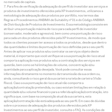
no mercado de capitais.
Para fins de verificação da adequação do perfil do investidor aos serviços e
produtos de investimento oferecidos pela XP Investimentos, utilizamos a
metodologia de adequação dos produtos por portfólio, nos termos das
Regras e Procedimentos ANBIMA de Suitability nº 01 e do Código ANBIMA
de Distribuição de Produtos de Investimento. Essa metodologia consiste em
atribuir uma pontuação máxima de risco para cada perfil de investidor
(conservador, moderado e agressivo), bem como uma pontuação de risco
para cada um dos produtos oferecidos pela XP Investimentos, de modo que
todos os clientes possam ter acesso a todos os produtos, desde que dentro
das quantidades e limites da pontuação de risco definidas para o seu perfil.
Antes de aplicar nos produtos e/ou contratar os serviços objeto deste
material, é importante que você verifique se a sua pontuação de risco atual
comporta a aplicação nos produtos e/ou a contratação dos serviços em
questão, bem como se há limitações de volume, concentração e/ou
quantidade para a aplicação desejada. Você pode consultar essas
informações diretamente no momento da transmissão da sua ordem ou,
ainda, consultando o risco geral da sua carteira na tela de carteira (Visão
Risco). Caso a sua pontuação de risco atual não comporte a
aplicação/contratação pretendida, ou caso existam limitações em relação à
quantidade e/ou volume financeiro para a referida aplicação/contratação, isto
significa que, com base na composição atual da sua carteira, esta
aplicação/contratação não está adequada ao seu perfil. Em caso de dúvidas
sobre o processo de adequação dos produtos oferecidos pela XP
Investimentos ao seu perfil de investidor, consulte o FAQ. As condições de