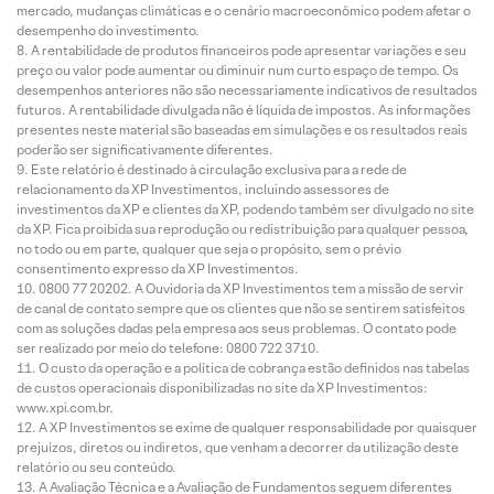
mercado, mudanças climáticas e o cenário macroeconômico podem afetar o
desempenho do investimento.
A rentabilidade de produtos financeiros pode apresentar variações e seu
preço ou valor pode aumentar ou diminuir num curto espaço de tempo. Os
desempenhos anteriores não são necessariamente indicativos de resultados
futuros. A rentabilidade divulgada não é líquida de impostos. As informações
presentes neste material são baseadas em simulações e os resultados reais
poderão ser significativamente diferentes.
Este relatório é destinado à circulação exclusiva para a rede de
relacionamento da XP Investimentos, incluindo assessores de
investimentos da XP e clientes da XP, podendo também ser divulgado no site
da XP. Fica proibida sua reprodução ou redistribuição para qualquer pessoa,
no todo ou em parte, qualquer que seja o propósito, sem o prévio
consentimento expresso da XP Investimentos.
0800 77 20202. A Ouvidoria da XP Investimentos tem a missão de servir
de canal de contato sempre que os clientes que não se sentirem satisfeitos
com as soluções dadas pela empresa aos seus problemas. O contato pode
ser realizado por meio do telefone: 0800 722 3710.
O custo da operação e a política de cobrança estão definidos nas tabelas
de custos operacionais disponibilizadas no site da XP Investimentos:
www.xpi.com.br.
A XP Investimentos se exime de qualquer responsabilidade por quaisquer
prejuízos, diretos ou indiretos, que venham a decorrer da utilização deste
relatório ou seu conteúdo.
A Avaliação Técnica e a Avaliação de Fundamentos seguem diferentes