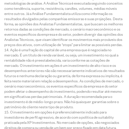
metodologias de análise. A Análise Técnica é executada seguindo conceitos
como tendência, suporte, resistência, candles, volumes, médias móveis
entre outros. Já a Análise Fundamentalista utiliza como informação os
resultados divulgados pelas companhias emissoras e suas projeções. Desta
forma, as opiniões dos Analistas Fundamentalistas, que buscam os melhores
retornos dadas as condições de mercado, o cenário macroeconômico e os
eventos específicos da empresa e do setor, podem divergir das opiniões dos
Analistas Técnicos, que visam identificar os movimentos mais prováveis dos
preços dos ativos, com utilização de “stops” para limitar as possíveis perdas.
Ação é uma fração do capital de uma empresa que é negociada no
mercado. É um título de renda variável, ou seja, um investimento no qual a
rentabilidade não é preestabelecida, varia conforme as cotações de
mercado. O investimento em ações é um investimento de alto risco e os
desempenhos anteriores não são necessariamente indicativos de resultados
futuros e nenhuma declaração ou garantia, de forma expressa ou implícita, é
feita neste material em relação a desempenhos. As condições de mercado, o
cenário macroeconômico, os eventos específicos da empresa e do setor
podem afetar o desempenho do investimento, podendo resultar até mesmo
em significativas perdas patrimoniais. A duração recomendada para o
investimento é de médio-longo prazo. Não há quaisquer garantias sobre o
patrimônio do cliente neste tipo de produto.
O investimento em opções é preferencialmente indicado para
investidores de perfil agressivo, de acordo com a política de suitability
praticada pela XP Investimentos. No mercado de opções, são negociados
direitos de compra ou venda de um bem por preço fixado em data futura,