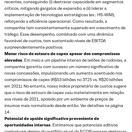
recentes, conseguindo: (i) destravar capacidade em segmentos
críticos, mitigando gargalos de expansão; e (ii) liderar a
implementação de tecnologias estratégicas (ex.: HS-WIM),
reforçando a eficiência operacional. Como resultado, a
companhia tem consistentemente superado em crescimento de
tráfego. Esse desempenho, combinado com uma dinâmica
favorável de custos, tem sustentado níveis de EBITDA
surpreendentemente positivos.
Menor risco de estouro de capex apesar dos compromissos
elevados
. Em meio a um pipeline intenso de leilões de rodovias, a
companhia garantiu com sucesso um número significativo de
novas concessões, impulsionando um aumento acentuado nos
compromissos de capex (R$53 bilhões no 3T25 vs. R$20 bilhões
em 2021). No entanto, nosso índice proprietário de custos sugere
que o risco de estouro de capex caiu materialmente em relação
aos níveis de 2021, apoiado por um ambiente de preços de
insumos mais normalizado desde então. Ver detalhes na página
14.
Potencial de upside significativo proveniente de
oportunidades internas
. Estimamos que potenciais aditivos
contratuais dentro do portfólio atual da ECOR possam destravar