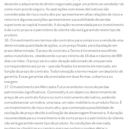
devendo o adquirente do direito negociado pagar um prêmio ao vendedor tal
como num acordo seguro. As operações com esses derivativos são
consideradas de risco muito alto por apresentarem altas relações de risco e
retorno e algumas posições apresentarem a possibilidade de perdas
superiores ao capital investido. A duração recomendada para o investimento
é de curto prazo e o patrimônio do cliente não está garantido neste tipo de
produto.
O investimento em termos são contratos para compra ou a venda de uma
determinada quantidade de ações, a um preço fixado, para liquidação em
prazo determinado. O prazo do contrato a Termo é livremente escolhido
pelos investidores, obedecendo o prazo mínimo de 16 dias e máximo de 999
dias corridos. O preço será o valor da ação adicionado de uma parcela
correspondente aos juros – que são fixados livremente em mercado, em
função do prazo do contrato. Toda transação a termo requer um depósito de
garantia. Essas garantias são prestadas em duas formas: cobertura ou
margem.
O investimento em Mercados Futuros embute riscos de perdas
patrimoniais significativos. Commodity é um objeto ou determinante de
preço de um contrato futuro ou outro instrumento derivativo, podendo
consubstanciar um índice, uma taxa, um valor mobiliário ou produto físico. É
um investimento de risco muito alto, que contempla a possibilidade de
oscilação de preço devido à utilização de alavancagem financeira. A duração
recomendada para o investimento é de curto prazo e o patrimônio do cliente
não está garantido neste tipo de produto. As condições de mercado,
mudanças climáticas e o cenário macroeconômico podem afetar o