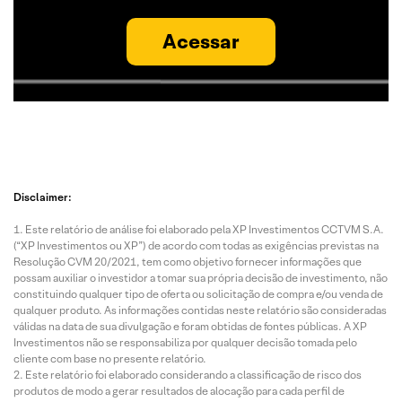
Acessar
Disclaimer:
Este relatório de análise foi elaborado pela XP Investimentos CCTVM S.A.
(“XP Investimentos ou XP”) de acordo com todas as exigências previstas na
Resolução CVM 20/2021, tem como objetivo fornecer informações que
possam auxiliar o investidor a tomar sua própria decisão de investimento, não
constituindo qualquer tipo de oferta ou solicitação de compra e/ou venda de
qualquer produto. As informações contidas neste relatório são consideradas
válidas na data de sua divulgação e foram obtidas de fontes públicas. A XP
Investimentos não se responsabiliza por qualquer decisão tomada pelo
cliente com base no presente relatório.
Este relatório foi elaborado considerando a classificação de risco dos
produtos de modo a gerar resultados de alocação para cada perfil de